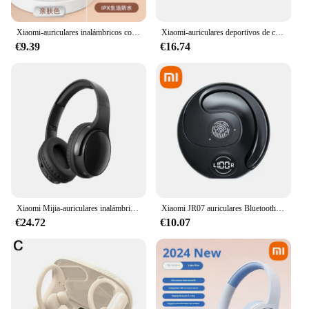
auriculares inalámbricos xiamomi are the perfect
audio accessory for all your needs.
Xiaomi-auriculares inalámbricos con Bluetooth, modelo privado Popular, Mini auriculares deportivos pequeños para correr, tapones para los oídos para dormir, vida Ultra larga
Xiaomi-auriculares deportivos de conducción ósea, inalámbricos IPX6, compatibles con Bluetooth, TWS, manos libres, con micrófono para correr
€9.39
€16.74
Xiaomi Mijia-auriculares inalámbricos con Bluetooth 5,0, audífonos plegables para deportes y juegos, para IPhone y Xiaomi
Xiaomi JR07 auriculares Bluetooth conducción gancho de oreja abierta auriculares inalámbricos para jugadores deportivos auriculares estéreo 9D con reducción de ruido
€24.72
€10.07