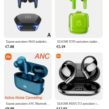
Xiaomi-auriculares Mi10 inalámbricos con Bluetooth, miniauriculares intrauditivos con cancelación de ruido para videojuegos con micrófono, deportivos, de alta fidelidad
XIAOMI XT65 auriculares inalámbricos TWS Bluetooth 5,3 auriculares con sonido estéreo deportivos Control táctil auriculares con reducción de ruido con micrófono
€7.88
€5.19
Xiaomi-auriculares ANC Bluetooth 5,3, auriculares internos inalámbricos e17ANC con cancelación activa de ruido, auriculares con micrófono incorporado originales
XIAOMI MIJIA T15 auriculares inalámbricos Bluetooth5.4 ANC llamada con cancelación de ruido auriculares con pantalla Digital LED para Android IOS
€9.98
€12.03