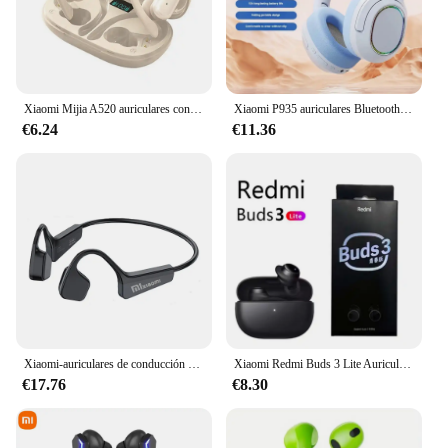
Xiaomi Mijia A520 auriculares con Control táctil Bluetooth 5,3 estéreo HiFi auriculares impermeables auriculares deportivos inalámbricos con micrófono
Xiaomi P935 auriculares Bluetooth 5,3 montados en la cabeza auriculares inalámbricos plegables para juegos de bajos paquete completo de oreja batería de larga duración con micrófono
€6.24
€11.36
Xiaomi-auriculares de conducción ósea Ture, inalámbricos por Bluetooth, Auriculares deportivos con micrófonos HD transparentes para entrenamiento, correr y conducir
Xiaomi Redmi Buds 3 Lite Auriculares inalámbricos Bluetooth 5.2 Auriculares Bluetooth Auriculares deportivos Auriculares intrauditivos
€17.76
€8.30