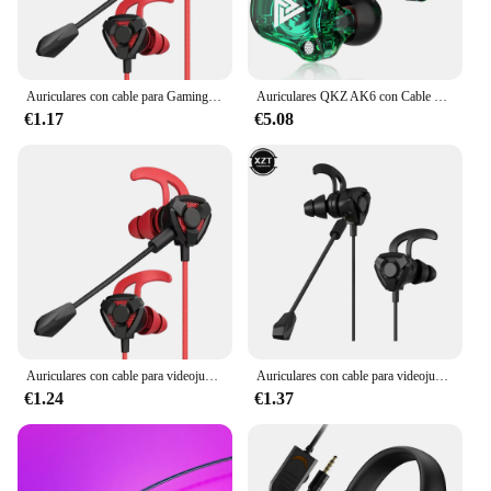
Auriculares con cable para Gaming, cascos con micrófono para Pubg, PS4, CSGO, teléfono, tableta, portátil, juego Universal
Auriculares QKZ AK6 con Cable de 3,5mm, cascos con sonido HiFi de calidad, para juegos, bajo, oferta barata
€1.17
€5.08
Auriculares con cable para videojuegos, cascos con micrófono para Pubg, PS4, CSGO, teléfono, tableta, portátil, juego Universal, novedad
Auriculares con cable para videojuegos, cascos con micrófono para Pubg, PS4, CSGO, Casque, teléfono, tableta, portátil, herramienta de juego Universal
€1.24
€1.37