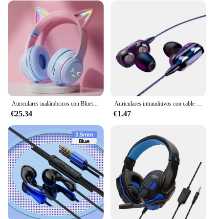
Auriculares inalámbricos con Bluetooth, audífonos originales con Cable RGB brillante para Pc, Gamer, micrófono de oreja de gato para niña, graves Hifi
Auriculares intrauditivos con cable de 3,5mm para ordenador, auriculares estéreo de doble unidad para deporte, jugador, música, manos libres, IPhone, Samsung y Xiaomi
€25.34
€1.47