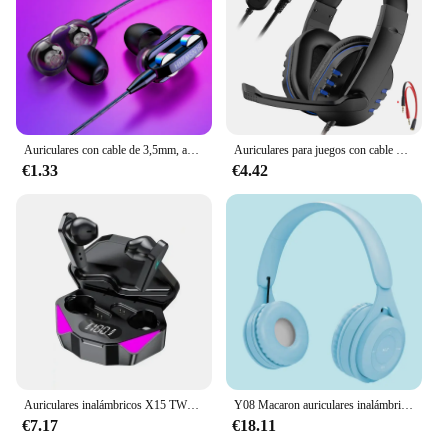
Auriculares con cable de 3,5mm, audífonos con micrófono 3,5, con cancelación de ruido, para jugadores, HiFi 9D, baratos
Auriculares para juegos con cable de 3,5mm, cascos sobre la cabeza con micrófono, Control de volumen, para Gamer, Xbox, PS4, PC
€1.33
€4.42
Auriculares inalámbricos X15 TWS con Bluetooth, Auriculares deportivos con pantalla, auriculares para juegos con micrófono, auriculares manos libres G11
Y08 Macaron auriculares inalámbricos Bluetooth con micrófono, auriculares con cable para juegos, jugadores de Mp3, elección, regalos para niños
€7.17
€18.11