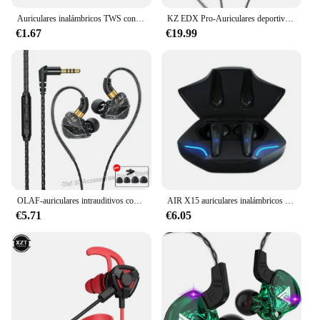
Auriculares inalámbricos TWS con Bluetooth, dispositivo de audio de baja latencia, Esport, para videojuegos, con micrófono, para Xiaomi y iPhone, 65ms
KZ EDX Pro-Auriculares deportivos con cable para correr, audífonos estéreo con cancelación de ruido y micrófono para Gamer
€1.67
€19.99
OLAF-auriculares intrauditivos con cable y conector tipo C, cascos de graves HIFI de 3,5mm, manos libres para jugadores, para Xiaomi, Huawei y Samsung
AIR X15 auriculares inalámbricos para jugadores, audífonos con Bluetooth, baja latencia, 65ms, manos libres con micrófono, novedad
€5.71
€6.05