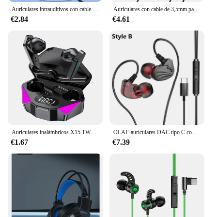
Auriculares intrauditivos con cable tipo C y 3,5mm para Samsung, auriculares estéreo Hifi con reducción de ruido para jugadores, manos libres con micrófono HD
Auriculares con cable de 3,5mm para videojuegos, cascos con micrófono ajustable de 120 °, estéreo de graves para PC, PS4, PS5, Xbox, Smartphone y portátil
€2.84
€4.61
Auriculares inalámbricos X15 TWS, cascos con Bluetooth, pantalla LED, micrófono, cancelación de ruido
OLAF-auriculares DAC tipo C con Cable, auriculares USB C para jugadores, auriculares manos libres tipo C para iPhone 15, Samsung, teléfono Xiaomi
€1.67
€7.39