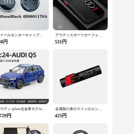
ltration. By maintaining the cleanliness of your engine's oil,
 allowing for a hassle-free maintenance routine. The set
l mechanics and DIY enthusiasts. The filter's high-quality
ホイールセンターキャップハブカバーバッジ、a3、a4、a5、a6、a7、a8、s4、s6、4b0601170、60mm、61mm、68mm、69mm、135mm、4個
アウディスポーツカーフォンケース,iphone 16,15 pro max,14 plus,11,12,13 pro max,se,8,7,14 pro,x,xs,xr,15プロ、12ミニ
88円
531円
 and dependable choice. Available in sets, this filter is
sures that it meets the specific needs of this model,
eliable oil filtration solutions to their customers.
アウディ-q5suv合金車モデル,ダイキャストおよびおもちゃの車,金属車モデル,高シミュレーション,音と光の収集,1:24
金属製の車のラインのエンブレム,アウディライン用のバッジ装飾,a1,a3,a4,a5,a6,a7,a8,q2,q3,q5,q7,q8,tt,s1、s3、rs5、rs6、rs7、3D、1個
,729円
425円