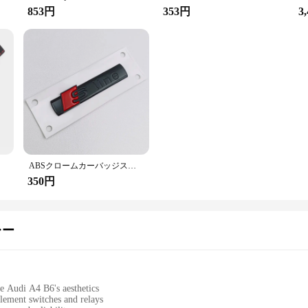
853円
353円
3
5、b8、2024
ABSクロームカーバッジステッカー,アウディ用,3Dエンブレム,黒いロゴ,sライン,a1,a2,a3,a4,a5,a6,a7,a8,slineステッカー,装飾アクセサリー
350円
レー
e Audi A4 B6's aesthetics
lement switches and relays