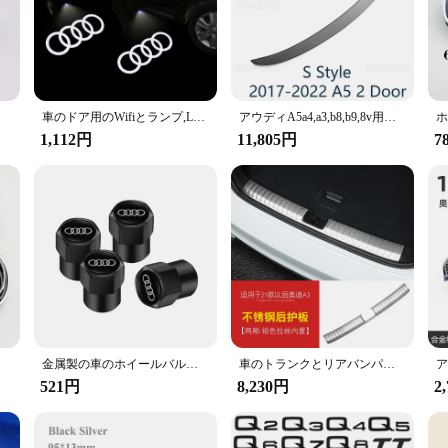
ed to work seamlessly with the Audi A4 B6, providing a perfect fit and optimal fi
 wear, and improved fuel efficiency.
's also about convenience. The filter's compact design makes it easy to install,
ents for a complete oil change, making it a reliable choice for both professiona
 consistent performance over time.
rs5, Tt、4個
車のドア用のWifiとランプ,LED, HD,プロジェクター,ランプ,アウディ用の装飾ライト,a3,a4,b8,b7,a5,a6,c7,a7,a8,b9 b6、c6、q2、q3、q5
アウディA5a4,a3,b8,b9,8v用の本物のカーボンリアスポイラー
1,112円
11,805円
7
 maintain your vehicle's performance, the Audi A4 B6 Oil Element is a versatile
 changes to more extensive engine work. Its compatibility with the Audi A4 B6 en
a wholesale product, it is also ideal for vendors and suppliers looking to offer r
77mm、4個
金属製の車のホイールバルブキャップ,アウディカバーs6,s5,b8,c6,b9,a1,a2,a3,a4,a5,a5,a6,a7,a8,q1用カバーq2、q3、q4、q5、q6、q7、q8、tt、4個
車のトランクとリアバンパープロテクター,アウディa3のステッカー,リアスカッフプレート,ドアシル,カーアクセサリー,2021, 2022, 2023
521円
8,230円
2