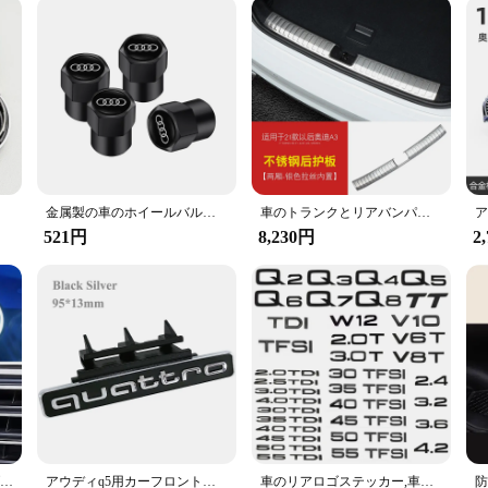
ensuring that they can withstand the rigors of regular use and maintain their int
operty ensures that it will perform as expected, providing your Audi A4 B6 with t
he best possible protection against contaminants, maintaining its performance and 
77mm、4個
金属製の車のホイールバルブキャップ,アウディカバーs6,s5,b8,c6,b9,a1,a2,a3,a4,a5,a5,a6,a7,a8,q1用カバーq2、q3、q4、q5、q6、q7、q8、tt、4個
車のトランクとリアバンパープロテクター,アウディa3のステッカー,リアスカッフプレート,ドアシル,カーアクセサリー,2021, 2022, 2023
521円
8,230円
2
アウディ用LEDグリルエンブレム、4リングロゴライト、黒と銀のバッジ、auti a3、a4、a5、a6、a7、a8、s3、s4、s5、s6、s7、q3、q5、q7
アウディq5用カーフロントグリルバッジ,3Dクロームブラックロゴ,クワトロエンブレム,ABSアクセサリー
車のリアロゴステッカー,車のエンブレム,アウディqシリーズ,光沢のある黒のabs数字文字,q2,q3,q4,q5,q6,q7,q8,tdi,tfsi,2.0t