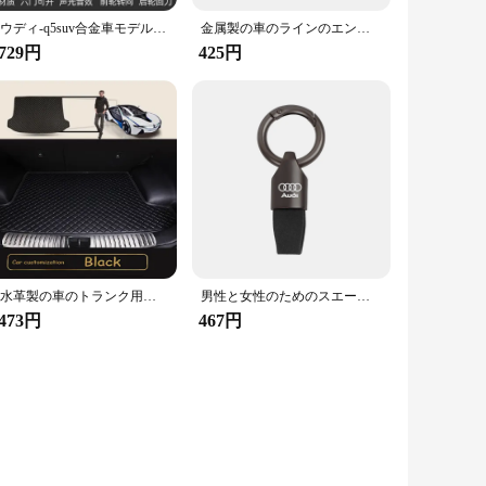
アウディ-q5suv合金車モデル,ダイキャストおよびおもちゃの車,金属車モデル,高シミュレーション,音と光の収集,1:24
金属製の車のラインのエンブレム,アウディライン用のバッジ装飾,a1,a3,a4,a5,a6,a7,a8,q2,q3,q5,q7,q8,tt,s1、s3、rs5、rs6、rs7、3D、1個
,729円
425円
防水革製の車のトランク用ストレージカバー,車のトランク用,アウディa5用リアフロアマット8t 8f 2007 2008 2009 2010 2011 2012-2016
男性と女性のためのスエードメタルキーホルダー,キーリング,アウディa1,a2,a3,a4,a5,a6,a7,a8,q1,q2,q3,q4,q5,q6,q7,q8,ラグジュアリーファッション
,473円
467円