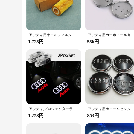
engine oil, ensuring a clean and efficient flow. It is design
this filter contributes to a smoother running engine, reduced
**Reliable and Easy Installation**
The Audi A4 B6 Oil Element is not just about performance; it
configuration ensures that you have all the necessary compon
materials guarantee durability, so you can trust it to deliver
アウディ用オイルフィルターエレメント,a3,a4,b7,a6c6,q3,シート,altea,exeo,toledo,skoda,Octavia,VW,ゴルフ,パサートb6用
アウディ用カーホイールセンターキャップ,60mm, 61mm, 68mm, 69mm, 77mm,a1,a2,a3,a4,a5,a6,a7,a8,q2 q3,q4,q5,q7,s3,s4,s5,s6,s7,s8,rs3,
**Versatile and Dependable**
1,725円
556円
Whether you're a seasoned mechanic or a car owner looking to
suitable for various maintenance scenarios, from routine oil
making it a valuable addition to your automotive supplies. As 
アウディ,プロジェクターランプ,アクセサリー,インライン,a3,a1,a4,b8,b7,a6,c7,a5,a7,a7,a7,a8,b9,b6,c6用の車のドアウェルカムライトq2、q3、q5、q7、q8、tt、2個
アウディ用ホイールセンター,リムカバー,ハブエンブレム,黒とグレー,カーアクセサリー,4l0601170,a3,a5,a4,a6,a7,q3,q5,q7,
1,258円
853円