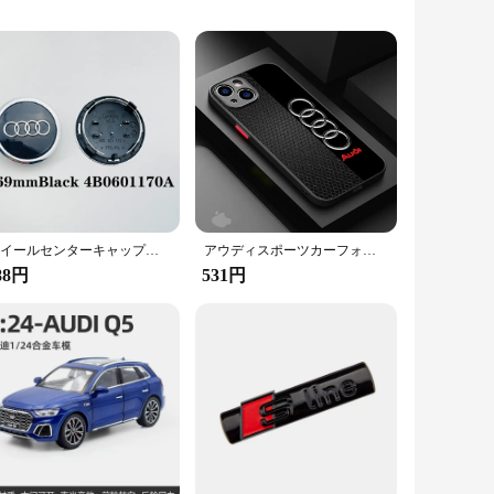
, these components are designed to withstand the rigors of
ect fit, maintaining the integrity of the Audi A4 B6's
tion with your vehicle's electrical system. The installation
ホイールセンターキャップハブカバーバッジ、a3、a4、a5、a6、a7、a8、s4、s6、4b0601170、60mm、61mm、68mm、69mm、135mm、4個
アウディスポーツカーフォンケース,iphone 16,15 pro max,14 plus,11,12,13 pro max,se,8,7,14 pro,x,xs,xr,15プロ、12ミニ
 quantities, you can ensure that you have the right
88円
531円
y tested to meet the highest standards of quality and
vidual looking for a set of high-quality oil element switches