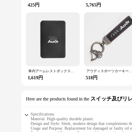
425円
5,765円
車内アームレストボックスマット、センターコンソールアクセサリー、アウディクアトロ、a3、a4、a6、a5、q5、a1、q7、q3、q2、q8、a7、a8、tt、s1、sq5、rsq3、rsq8
アウディスポーツカーキーリング用スエードキーリング、エンブレム付きのカスタムギフト、a1、a2、a3、a4、a5、a6、a7、a8、q1、q2、q3、q4、q5、q6、q7、q8、tt、s
1,619円
518円
スイッチ及びリ
Here are the products found in the
Specifications:
Material: High-quality durable plastic
Design and Style: Sleek, modern design that complements th
Usage and Purpose: Replacement for damaged or faulty oil e