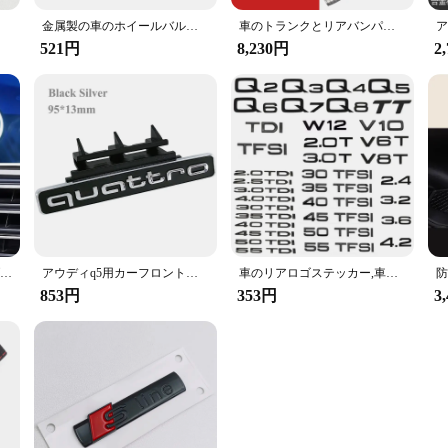
77mm、4個
金属製の車のホイールバルブキャップ,アウディカバーs6,s5,b8,c6,b9,a1,a2,a3,a4,a5,a5,a6,a7,a8,q1用カバーq2、q3、q4、q5、q6、q7、q8、tt、4個
車のトランクとリアバンパープロテクター,アウディa3のステッカー,リアスカッフプレート,ドアシル,カーアクセサリー,2021, 2022, 2023
521円
8,230円
2
アウディ用LEDグリルエンブレム、4リングロゴライト、黒と銀のバッジ、auti a3、a4、a5、a6、a7、a8、s3、s4、s5、s6、s7、q3、q5、q7
アウディq5用カーフロントグリルバッジ,3Dクロームブラックロゴ,クワトロエンブレム,ABSアクセサリー
車のリアロゴステッカー,車のエンブレム,アウディqシリーズ,光沢のある黒のabs数字文字,q2,q3,q4,q5,q6,q7,q8,tdi,tfsi,2.0t
853円
353円
3