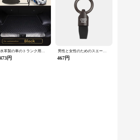
防水革製の車のトランク用ストレージカバー,車のトランク用,アウディa5用リアフロアマット8t 8f 2007 2008 2009 2010 2011 2012-2016
男性と女性のためのスエードメタルキーホルダー,キーリング,アウディa1,a2,a3,a4,a5,a6,a7,a8,q1,q2,q3,q4,q5,q6,q7,q8,ラグジュアリーファッション
,473円
467円