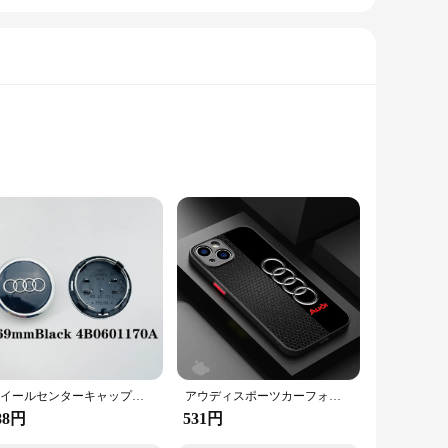
ifically for the Audi A4 B6 model, this filter element is a
ter paper material traps contaminants, preventing them from
s long-term health and performance.
ホイールセンターキャップハブカバーバッジ、a3、a4、a5、a6、a7、a8、s4、s6、4b0601170、60mm、61mm、68mm、69mm、135mm、4個
アウディスポーツカーフォンケース,iphone 16,15 pro max,14 plus,11,12,13 pro max,se,8,7,14 pro,x,xs,xr,15プロ、12ミニ
ilter Elements are available as sets, making it easier for
. Whether you're a professional mechanic or a DIY enthusiast,
88円
531円
6.