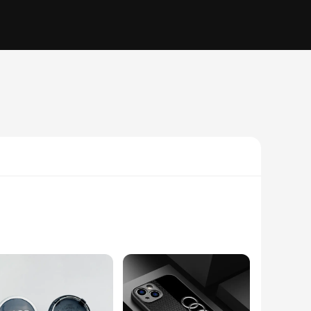
 engineered to remove contaminants and impurities from the