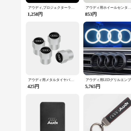
アウディ,プロジェクターランプ,アクセサリー,インライン,a3,a1,a4,b8,b7,a6,c7,a5,a7,a7,a7,a8,b9,b6,c6用の車のドアウェルカムライトq2、q3、q5、q7、q8、tt、2個
アウディ用ホイールセンター,リムカバー,ハブエンブレム,黒とグレー,カーアクセサリー,4l0601170,a3,a5,a4,a6,a7,q3,q5,q7,
1,258円
853円
アウディ用メタルタイヤバルブカバー,モデルA3, A4,a6,a5,q5,A1,q7,q3,q2,q8,a7,a8,a7,a8用アクセサリーtt、s1、4個
425円
5,765円