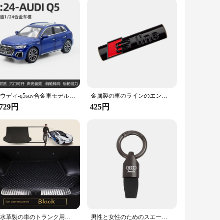
egrity over time. The compact design of the filter element
he clean oil it needs to operate at peak efficiency. With our
extending its lifespan.
アウディ-q5suv合金車モデル,ダイキャストおよびおもちゃの車,金属車モデル,高シミュレーション,音と光の収集,1:24
金属製の車のラインのエンブレム,アウディライン用のバッジ装飾,a1,a3,a4,a5,a6,a7,a8,q2,q3,q5,q7,q8,tt,s1、s3、rs5、rs6、rs7、3D、1個
,729円
425円
防水革製の車のトランク用ストレージカバー,車のトランク用,アウディa5用リアフロアマット8t 8f 2007 2008 2009 2010 2011 2012-2016
男性と女性のためのスエードメタルキーホルダー,キーリング,アウディa1,a2,a3,a4,a5,a6,a7,a8,q1,q2,q3,q4,q5,q6,q7,q8,ラグジュアリーファッション