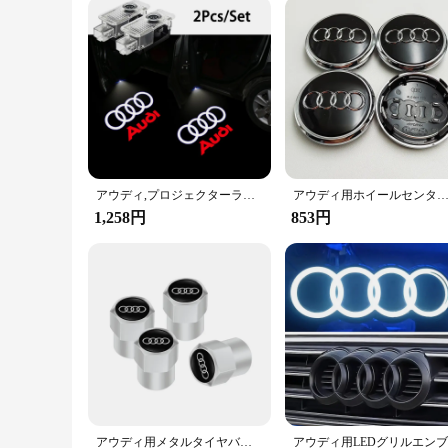
**Reliability and Durability for the Audi A4 B6**
Our oil filter elements are crafted with durability in mind, 
allows for easy installation, and the filter's performance pr
oil filter sets, you can trust that your vehicle is receiving t
アウディ,プロジェクターランプ,アクセサリー,インライン,a3,a1,a4,b8,b7,a6,c7,a5,a7,a7,a7,a8,b9,b6,c6用の車のドアウェルカムライトq2、q3、q5、q7、q8、tt、2個
アウディ用ホイールセンター,リムカバー,ハブエンブレム,黒とグレー,カーアクセサリー,4l0601170,a3,a5,a4,a6,a7,q3,q5,q7,
1,258円
853円
アウディ用メタルタイヤバルブカバー,モデルA3, A4,a6,a5,q5,A1,q7,q3,q2,q8,a7,a8,a7,a8用アクセサリーtt、s1、4個