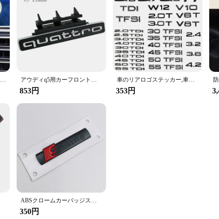
アウディ用LEDグリルエンブレム、4リングロゴライト、黒と銀のバッジ、auti a3、a4、a5、a6、a7、a8、s3、s4、s5、s6、s7、q3、q5、q7
アウディq5用カーフロントグリルバッジ,3Dクロームブラックロゴ,クワトロエンブレム,ABSアクセサリー
車のリアロゴステッカー,車のエンブレム,アウディqシリーズ,光沢のある黒のabs数字文字,q2,q3,q4,q5,q6,q7,q8,tdi,tfsi,2.0t
853円
353円
3
5、b8、2024
ABSクロームカーバッジステッカー,アウディ用,3Dエンブレム,黒いロゴ,sライン,a1,a2,a3,a4,a5,a6,a7,a8,slineステッカー,装飾アクセサリー
350円