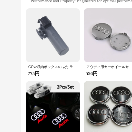
Performance and Property: Engineered for optimal performan
Compatibility: Specifically designed for the Audi A4 B6 mo
Quantity: Available in sets to ensure a complete replacement
Features:
|Audi A4 B6 オイルエレメント|Vendors|
**Enhanced Durability and Performance**
The Audi A4 B6 Oil Element Switch and Relay Set is meticulo
daily use and the demands of the automotive environment. The 
interior.
**Seamless Integration and Ease of Installation**
The Audi A4 B6 Oil Element Switch and Relay Set is engineere
GOve収納ボックスのふた,ライトブレーキ要素の取り付けスイッチ,a6 c6 a4 a5 a8 tt,Seat exeo,4f1880324 8u1880324
アウディ用カーホイールセンターキャップ,60mm, 61mm, 68mm, 69mm, 77mm,a1,a2,a3,a4,a5,a6,a7,a8,q2 q3,q4,q5,q7,s3,s4,s5,s6,s7,s8,rs3,
process is straightforward, making it an ideal choice for bot
components on hand for a complete repair or replacement.
775円
556円
**Reliability and Quality Assurance**
The Audi A4 B6 Oil Element Switch and Relay Set is not just 
performance, ensuring that your vehicle's oil element system 
and relays, this product is your go-to solution for maintai