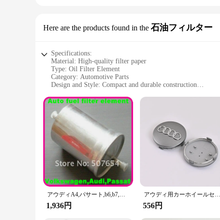
石油フィルター
Here are the products found in the
Specifications:
Material: High-quality filter paper
Type: Oil Filter Element
Category: Automotive Parts
Design and Style: Compact and durable construction
Usage and Purpose: Designed for the Audi A4 B6 model
Performance and Property: Ensures optimal engine performa
Parts and Accessories: Available as a set for easy replacemen
Features:
|Audi A4 B6 オイルエレメント|
**Ensuring Engine Health and Performance**
The Audi A4 B6 Oil Filter Element is a crucial component in
direct replacement for the original part, ensuring a perfect 
entering the engine and causing damage or reduced efficiency
**Convenience and Value for Audi A4 B6 Owners**
アウディA4,パサート,b6,b7,シュコダオクタビア,ゴルフ,ボラ,ジェッタmk2,mk3用の高品質アルミニウム燃料フィルター要素
アウディ用カーホイールセンターキャップ,60mm, 61mm, 68mm, 69mm, 77mm,a1,a2,a3,a4,a5,a6,a7,a8,q2 q3,q4,q5,q7,s3,s4,s5,s6,s7,s8,rs3,
As a wholesale vendor and supplier, we understand the impor
you to replace multiple filters at once. This not only saves 
1,936円
556円
our oil filter sets are designed to cater to your needs, ensu