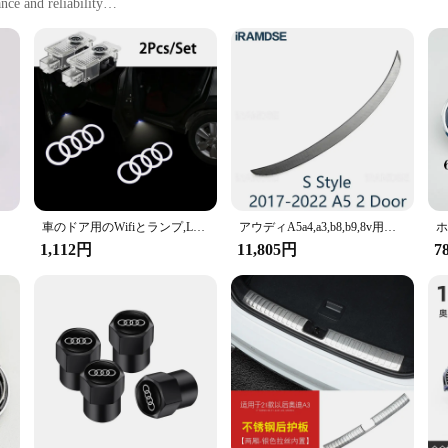
ce and reliability
del
 solution
usly crafted to ensure longevity and resilience. Made from high-grade plastic
sleek design not only enhances the vehicle's aesthetics but also ensures a perf
d to be a direct replacement for the original parts, ensuring a seamless integra
rs5, Tt、4個
車のドア用のWifiとランプ,LED, HD,プロジェクター,ランプ,アウディ用の装飾ライト,a3,a4,b8,b7,a5,a6,c7,a7,a8,b9 b6、c6、q2、q3、q5
アウディA5a4,a3,b8,b9,8v用の本物のカーボンリアスポイラー
h professional mechanics and DIY enthusiasts. With the set available in multiple
1,112円
11,805円
7
a replacement part; it's a guarantee of reliability. Each component is rigorousl
operates smoothly and efficiently. Whether you're a wholesaler, vendor, or indi
ning the optimal performance of your Audi A4 B6.