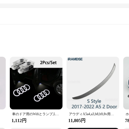
nce and longevity
t
 maintaining the health and performance of your vehicle's engine. Designed spec
fit and seamless integration with your car's engine system. The high-quality fil
. This filter is not just a replacement part; it's a commitment to your vehicle'
rs5, Tt、4個
車のドア用のWifiとランプ,LED, HD,プロジェクター,ランプ,アウディ用の装飾ライト,a3,a4,b8,b7,a5,a6,c7,a7,a8,b9 b6、c6、q2、q3、q5
アウディA5a4,a3,b8,b9,8v用の本物のカーボンリアスポイラー
tance of offering convenience and value to our customers. Our Audi A4 B6 Oil F
you time but also ensures that you have a fresh set of filters ready when needed
1,112円
11,805円
7
ring that you have the right parts at your disposal when servicing your Audi A4 B