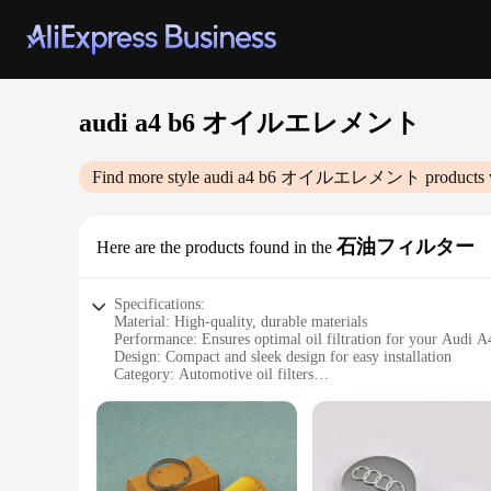
audi a4 b6 オイルエレメント
Find more style
audi a4 b6 オイルエレメント
products 
石油フィルター
Here are the products found in the
Specifications:
Material: High-quality, durable materials
Performance: Ensures optimal oil filtration for your Audi 
Design: Compact and sleek design for easy installation
Category: Automotive oil filters
Compatibility: Specifically designed for Audi A4 B6 models
Quantity: Available in sets for comprehensive coverage
Features:
**Enhanced Vehicle Performance**
The Audi A4 B6 Oil Element is a vital component in maintain