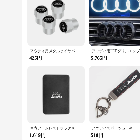
アウディ用メタルタイヤバルブカバー,モデルA3, A4,a6,a5,q5,A1,q7,q3,q2,q8,a7,a8,a7,a8用アクセサリーtt、s1、4個
425円
5,765円
車内アームレストボックスマット、センターコンソールアクセサリー、アウディクアトロ、a3、a4、a6、a5、q5、a1、q7、q3、q2、q8、a7、a8、tt、s1、sq5、rsq3、rsq8
アウディスポーツカーキーリング用スエードキーリング、エンブレム付きのカスタムギフト、a1、a2、a3、a4、a5、a6、a7、a8、q1、q2、q3、q4、q5、q6、q7、q8、tt、s
1,619円
518円