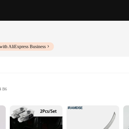
with AliExpress Business
A4 B6
ing the performance and longevity of your vehicle's engine. This oil filter is