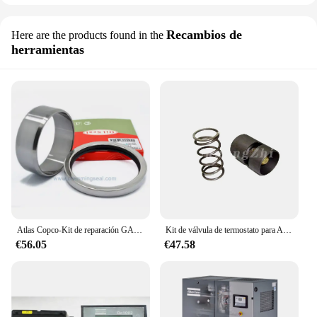
Recambios de
Here are the products found in the
herramientas
Atlas Copco-Kit de reparación GA22, tornillo, compresor de aire, piezas de repuesto, sello de aceite PTFE y manga de eje, 2 piezas a
Kit de válvula de termostato para Atlas Copco, compresores de aire de tornillo GA22, 1619733300, 1619733300, 2901007400, 2901161600, 1202586902
€56.05
€47.58