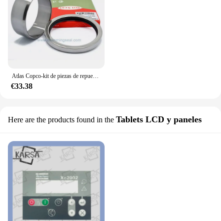
Atlas Copco-kit de piezas de repuesto para compresor de aire, sello de tornillo R22/GA22VSD/GA22 2901500500, 1616574200 y 1616671280, 2 uds.
€33.38
Tablets LCD y paneles
Here are the products found in the