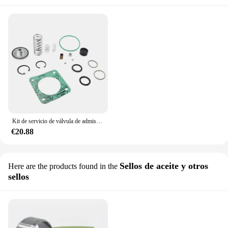
Kit de servicio de válvula de admisión, Compatible con compresor de aire Atlas Copco GA11, GA22, GA18, GA15, 2901-0002-01, 2901, 0002, 01, 2901000201
€20.88
Sellos de aceite y otros
Here are the products found in the
sellos