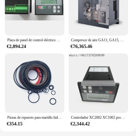
Placa de panel de control eléctrico para Atlas Copco, productos para el cabello, piezas de controlador de compresor de aire, XC2002, nuevo, 2021
Compresor de aire GA11, GA15, GA18, GA22, GA26, GA30, GA37, Atlas Copco GA45, GA55, GA75, FF Atlas Copco
€2,894.24
€76,365.46
Piezas de repuesto para martillo hidráulico, Kits de sello de reparación para excavadora, martillo de roca, Atlas SB202, Sb200, Copco, SB302, SB100, SB52, Sb702
Controlador XC2002 XC1002 programable, compatible con Atlas Copco, 1604942201, 1604942202, 1604942203, 1604951601, 1604942200, 1604941901
€354.15
€2,344.42