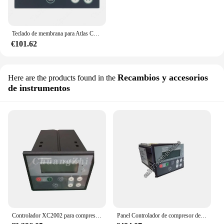
Teclado de membrana para Atlas Copco Xc2002, 1604942202, 1604, 9422, 02, Xc200
€101.62
Recambios y accesorios
Here are the products found in the
de instrumentos
Controlador XC2002 para compresor portátil Atlas Copco 1604951600, 1604951601, 1604, 9516, 00, 1604, 9516
Panel Controlador de compresor de aire de buena calidad, XC2002, utilizado para Atlas Copco