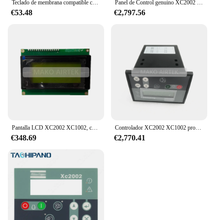
Teclado de membrana compatible con Atlas Copco, película controladora de compresor de aire, Xc2002, 1604951601
Panel de Control genuino XC2002 para Atlas Copco 1604942203 XAS XAXS 1604-9422-03
€53.48
€2,797.56
Pantalla LCD XC2002 XC1002, compatible con Atlas Copco 1604942201, 1604942202, 1604942203, 1604951601, 1604941901, 1604942200, 1604951600
Controlador XC2002 XC1002 programable, compatible con Atlas Copco, 1604942201, 1604942202, 1604942203, 1604951601, 1604942200, 1604941901
€348.69
€2,770.41