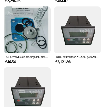
€2,296.05
€484.07
Kit de válvula de descargador, piezas de repuesto para compresor de aire de tornillo ATLAS COPCO GA15/GA18/GA22, 2901000201(2901-0002-01)
DHL-controlador XC2002 para Atlas Copco, compresor portátil 1604951600, 1604951601, 1604, 9516, 00, 1604, 9516
€46.54
€2,121.98