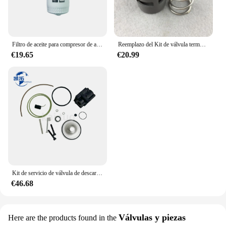
Filtro de aceite para compresor de aire, accesorio para Atlas Copco GA22/GA30/GA37/GA45/GA55, 1625752500, 1625752501
Reemplazo del Kit de válvula termostática para compresor Atlas Copco GA22/30, 2901161600(2901-1616-00)
€19.65
€20.99
Kit de servicio de válvula de descargador 2902016100(2902-0161-00) para compresor de aire de tornillo Atlas Copco GA15-GA22
€46.68
Válvulas y piezas
Here are the products found in the