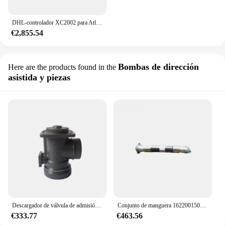
DHL-controlador XC2002 para Atlas Copco, compresor portátil 1604951600, 1604951601, 1604, 9516, 00, 1604, 9516
€2,855.54
Bombas de dirección
Here are the products found in the
asistida y piezas
Descargador de válvula de admisión, compresor de aire de tornillo, compatible con Atlas Copco GA22, 1622171300
Conjunto de manguera 1622001500 para compresor de aire Atlas Copco GA22 1622-0015-00
€333.77
€463.56