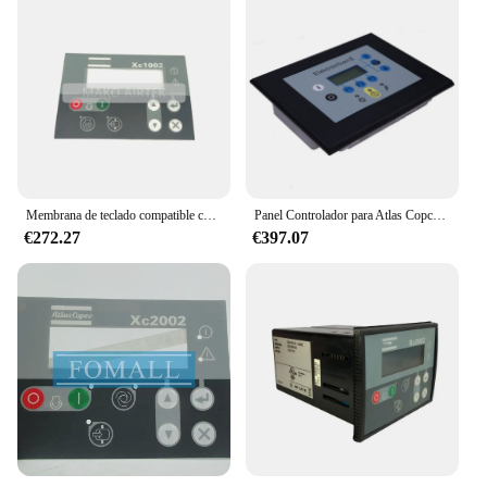
Membrana de teclado compatible con Atlas Copco XC2002, 1604942201, 1604942202, 1604942203, 1604951601, XC1002, 1604941901, 1604942200, 1604951600
Panel Controlador para Atlas Copco GA55 GA75 GA22, 1900, 0710, 12, 1900071012
€272.27
€397.07