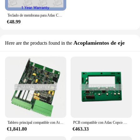
Teclado de membrana para Atlas Copco, teclado de membrana para controlador de compresor de aire Xc2002, 1604942203, 1604, 9422, 03-Xc2002, nuevo
€48.99
Acoplamientos de eje
Here are the products found in the
Tablero principal compatible con Atlas Copco XC2002
PCB compatible con Atlas Copco XC2002 XC1002 1604942201 1604942202 1604942203 1604951601 1604941901 1604942200 1604951600
€1,841.80
€463.33