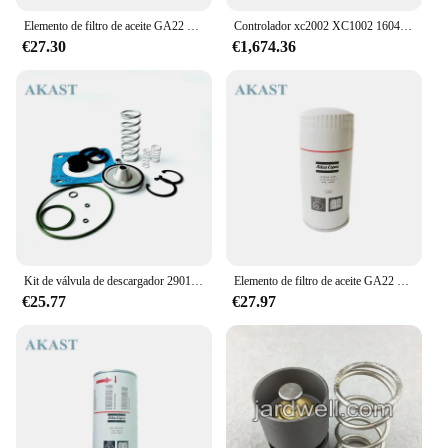
Elemento de filtro de aceite GA22 para compresor de aire Atlas Copco, 1613610500 = 1613610590
Controlador xc2002 XC1002 1604942203 1604942201, piezas de compresor de aire, panel de control atlas copco
€27.30
€1,674.36
Kit de válvula de descargador 2901000201(2901-0002-01), piezas de repuesto del mercado de accesorios para compresor de aire de tornillo ATLAS COPCO GA15/GA18/GA22
Elemento de filtro de aceite GA22 para compresor de aire Atlas Copco, 1613610500 = 1613610590
€25.77
€27.97