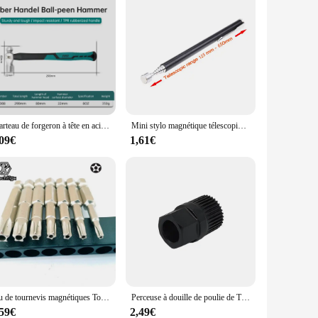
Marteau de forgeron à tête en acier de mars fine forgée, poignée de coupe ergonomique en caoutchouc, fibre de verre, arbre absorbant les chocs
Mini stylo magnétique télescopique portable, outil pratique, capacité pour ramasser des boulons d'écrou, extensible, le plus récent, 514
,09€
1,61€
Jeu de tournevis magnétiques Torx à 5 points, outils à main à tige hexagonale de 1/4 ", 50mm, 7 pièces, T10 T15 T20 T25 T27 T30 T40
Perceuse à douille de poulie de THERnateur automobile, outil de réparation, retrait et démontage de poulie unidirectionnelle, 33 dents
,59€
2,49€