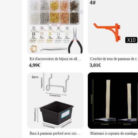
Applicable People: Jewelry enthusiasts, artisans, and desig
Features:
**Unleash Your Creativity with Premium Components**
Atelier Fabrication Bijoux is a treasure trove for jewelry ent
components designed to inspire and facilitate the creation of
atelier fabrication bijoux components are the perfect foundati
**Craftsmanship Meets Style**
Each component in the atelier fabrication bijoux collection i
Kit d'accessoires de bijoux en alliage pour diabétique, matiques ouvertes en fil de cuivre, crochet de boucle d'oreille, fournitures exécutives
Crochet de trou de panneau de confrontation en plastiq
accessories cater to a diverse range of tastes, from classic 
collection, these components are versatile enough to suit any 
4,99€
3,01€
**For the Professional and the Passionate**
Whether you're a professional jewelry designer or a passionat
offering a variety of parts and accessories that can be used 
of projects, ensuring that you have everything you need to br
With the atelier fabrication bijoux components, the possibil
Bacs à panneau perforé avec crochets et crochets attro, support de boîte à panneau perforé pour atelier, accessoires d'organisation de garage, outils, 1/6 ensembles
Marteaux à 