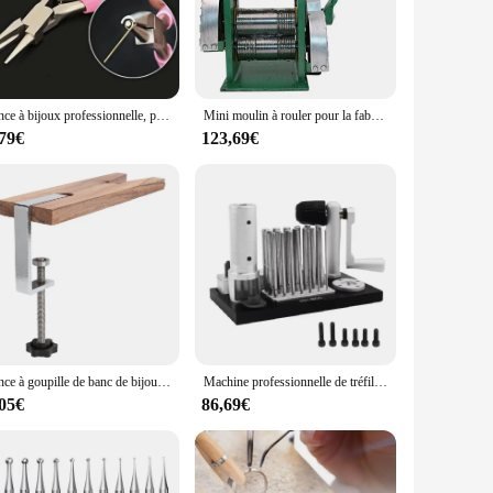
-making processes, from wirework to stone setting. The tools
any project. The sets are also adaptable, allowing you to
Pince à bijoux professionnelle, pince à perles, pince réparation bijoux, outil d'emballage fil, fournitures artisanales
Mini moulin à rouler pour la fabrication de bijoux, outils et équipement, modèle d'orfèvrerie, Machine à rouler à la main
,79€
123,69€
he rigors of daily use in a professional setting. The
ailability of these sets is a testament to their quality,
Pince à goupille de banc de bijoutiers, établi en bois, outils de traitement exécutifs de bijoux, outil de pince à fente en V, outils de coupe de polissage de bijoux
Machine professionnelle de tréfilage pour diabétique, fabricant d'anneaux en acier inoxydable avec 20 mandrins, 2.5mm à 12mm, fabrication de bijoux
,05€
86,69€