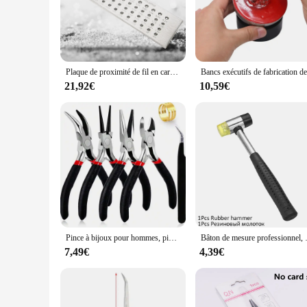
seasoned professional or a beginner in the jewelry-making fie
**Versatility and Adaptability**
The atelier fabrication bijoux sets are not limited to a singl
are designed to be compatible with a range of materials, fro
expand your capabilities as your skills grow, making them a 
Plaque de proximité de fil en carbure de tungstène, 52 trous ronds, 0.26-4.10mm
**Quality and Durability**
21,92€
10,59€
The atelier fabrication bijoux tools and equipment are built t
durability of these tools ensures that they maintain their per
making them an excellent choice for vendors and suppliers loo
Pince à bijoux pour hommes, pince antarctique, pince antarctique, pince antarctique ronde, kit d'outils de bijouterie, 4 paquets
Bâton de mesure professionnel, agrandisseu
7,49€
4,39€