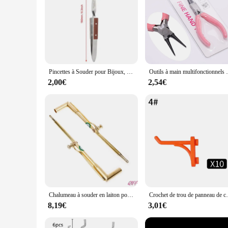
Pincettes à Souder pour Bijoux, Pointe Droite et Incurvée, Outil de Soudage Autobloquant, Verrouillage Croisé, Équipement de Bijoutier
Outils à main multifonctionnels pince à bijoux é
2,00€
2,54€
Chalumeau à souder en laiton pour fabrication de bijoux, outil de bricolage pratique, 3 tailles, vente en gros, livraison directe, S M L, APR28
Crochet de trou de panneau de confrontation en plastiq
8,19€
3,01€