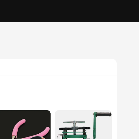
echniques.
.
 is designed to ensure a steady grip and smooth operation,
ork for longer periods without discomfort. Whether you're a