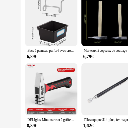
Bacs à panneau perforé avec crochets et crochets attro, support de boîte à panneau perforé pour atelier, accessoires d'organisation de garage, outils, 1/6 ensembles
Marteaux à 
6,89€
6,79€
DELIghts-Mini marteau à griffes multifonctionnel ECECTRIC, antidérapant et antichoc, professionnel, outil de travail de calcul magnétique
8,89€
1,62€