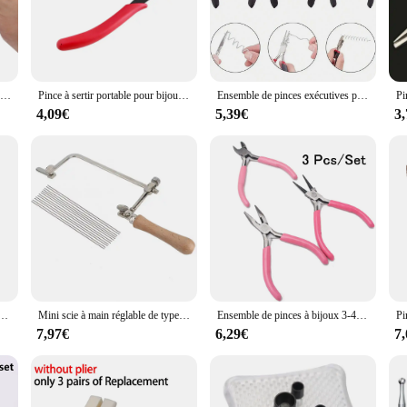
ld, these sets are tailored to meet your needs.
e technique or style. They are versatile enough to cater to a variety of jewelry
m precious metals to gemstones, ensuring that you have the right equipment for 
valuable addition to any jewelry-making atelier.
Bancs exécutifs de fabrication de gravure de bijoux pour adultes, approvisionnement de boules d'avertissement, traitement d'accessoires, grands cadeaux pour les amoureux de l'artisanat
Pince à sertir portable pour bijoux, outil de sertissage de perles, fournitures de réparation, fil, acier, emballage de fil, perles, 14cm
Ensemble de pinces exécutives pour bijoux, coupe-fil rond, parfait pour la réparation de bijoux, emballage de fil, 3 pièces
4,09€
5,39€
3
o last. Constructed from high-quality materials, they are designed to withstand t
formance over time, reducing the need for frequent replacements. The wholesale av
king to offer reliable tools to their customers.
r d'anneau, poignée de mandrin, marteau, taille d'anneau, bâton de mesure pour bricolage, fabrication de bijoux, outils de mesure
Mini scie à main réglable de type U, arc en acier, 12 lames de scie pour le travail de calcul de bijoux, outils de coupe artisanaux, ensemble d'outils à main pour bijoutier
Ensemble de pinces à bijoux 3-4 pièces, pince coupante en acier au carbone, pince à nez à chaîne, pince à nez rond pour outil de fabrication de bijoux
7,97€
6,29€
7