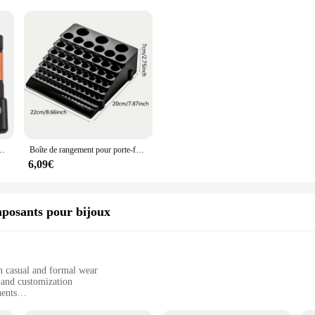
/4 de pouce, ensemble de forets enveloppés, tête de lot H1.5-H6, forets à percussion, 7 pièces
Boîte de rangement pour porte-foret, établi, tournevis, porte-foret, adapté pour la maison, l'atelier, l'usine, noir, 85 trous
6,09€
mposants pour bijoux
th casual and formal wear
 and customization
ents
ewelry projects