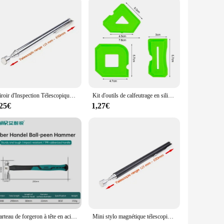
nd vendor support, this collection offers an extensive range of
t looking to take your creations to the next level, the
ity and a luxurious feel. The design and style of these
Miroir d'Inspection Télescopique à Lumière LED, Rotation à 360 °, Outils Mécaniques Magnétiques, Poignée Télescopique, Outils de Réparation
Kit d'outils de calfeutrage en silicone, épandeur de joints, spatule, grattoir pour carrelage, fenêtre, enlèvement des bords de coulis, outils de construction de cuisine
 or add a subtle touch of sophistication to your jewelry
,25€
1,27€
needs of both. The sets available for sale are comprehensive,
d rings, the components are tailored to support a wide range
ve as the foundation for your next masterpiece.
Marteau de forgeron à tête en acier de mars fine forgée, poignée de coupe ergonomique en caoutchouc, fibre de verre, arbre absorbant les chocs
Mini stylo magnétique télescopique portable, outil pratique, capacité pour ramasser des boulons d'écrou, extensible, le plus récent, 514