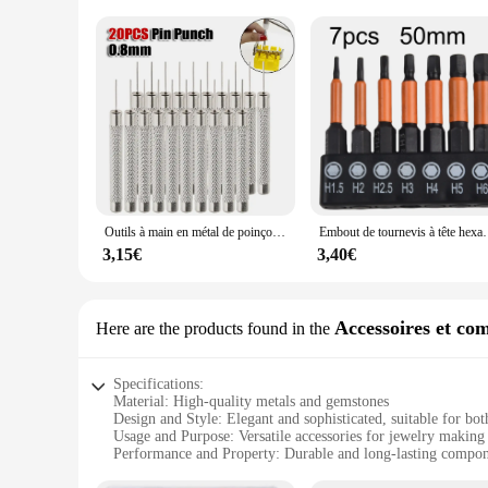
Outils à main en métal de poinçon de goupille, retrait et sœur, pièces d'outils de montre, équipement léger d'atelier, argent, 51mm, 20 pièces/ensemble
Embout de tournevis à tête hexagonale magnétique, tige hexagonale 1
3,15€
3,40€
Accessoires et co
Here are the products found in the
Specifications:
Material: High-quality metals and gemstones
Design and Style: Elegant and sophisticated, suitable for bo
Usage and Purpose: Versatile accessories for jewelry making
Performance and Property: Durable and long-lasting compon
Parts and Accessories: Comprehensive sets for a variety of j