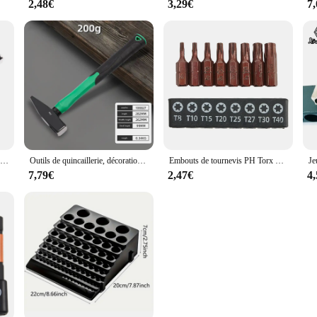
2,48€
3,29€
7
Télescopique 514-plus, fer magnétique, outil de réparation et d'inspection, domestique, automobile, bain, aspiration de vis en métal, le plus récent
Outils de quincaillerie, décoration de construction, marteau à tête plate 200g, marteau à bec de canard revêtu de plastique, tête de marteau 500g, marteau d'ajusteur
Embouts de tournevis PH Torx Star, porte-embout de tournevis magnétique de sécurité à tige hexagonale, accessoires pour embouts de tournevis électriques, 25mm, 8 pièces
7,79€
2,47€
4