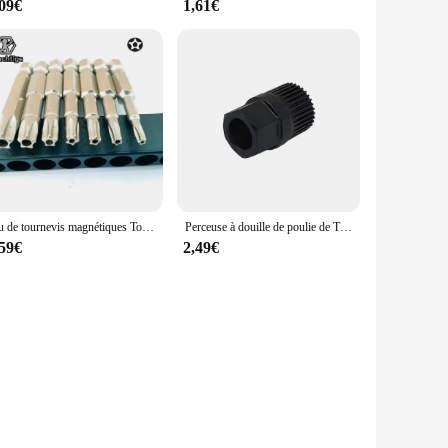
,09€
1,61€
Jeu de tournevis magnétiques Torx à 5 points, outils à main à tige hexagonale de 1/4 ", 50mm, 7 pièces, T10 T15 T20 T25 T27 T30 T40
Perceuse à douille de poulie de THERnateur automobile, outil de réparation, retrait et démontage de poulie unidirectionnelle, 33 dents
,59€
2,49€