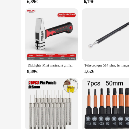
6,89€
6,79€
DELIghts-Mini marteau à griffes multifonctionnel ECECTRIC, antidérapant et antichoc, professionnel, outil de travail de calcul magnétique
8,89€
1,62€