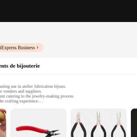
iExpress Business
nts de bijouterie
sting use in atelier fabrication bijoux.
r vendors and suppliers.
nt catering to the jewelry-making process.
e crafting experience.
sts alike, these sets are versatile and suitable for a range of jewelry-making t
recision and efficiency, ensuring superior results in atelier fabrication bijoux
to provide jewelers with the precision they need for intricate designs. Each tool
 The ergonomic design of the tools minimizes hand fatigue, enabling you to w