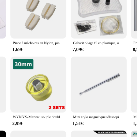
quipement nez rond pince à fil de coupe pour la fabrication de bijoux accessoires faits à la main
Pince à mâchoires en Nylon, pince à nez Plat en acier au carbone, outils de bricolage pour perles, bouclage, fil de mise en forme, fabrication de bijoux
Gabarit pliage fil en plastique, outils fabrication bijoux, fournitures d'emballage fil pour bracelets, boucles
1,69€
7,09€
8
ue, garage évalué, atelier de garage mural, pièces de boîte T1, attache de quincaillerie, rangement, 10 pièces
WYNN'S-Marteau souple double face, maillet en caoutchouc pour la maison, la décoration de sol, l'installation d'outils à main, l'artisanat de bijoux, le travail de bricolage
Mini stylo magnétique télescopique Portable, capacité d'outil pratique pour ramasser des boulons d'écrou bâton de ramassage extensible
2,99€
1,51€
1