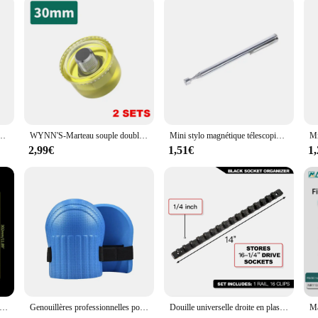
ners seeking premium components
husiasts and artisans seeking to elevate their craft. With a focus on wholesale a
 unique, bespoke pieces. Whether you're a seasoned jewelry designer or a hobbyis
on for your artistic vision.
s meticulously crafted from high-quality metals and gemstones, ensuring durabil
ue, garage évalué, atelier de garage mural, pièces de boîte T1, attache de quincaillerie, rangement, 10 pièces
WYNN'S-Marteau souple double face, maillet en caoutchouc pour la maison, la décoration de sol, l'installation d'outils à main, l'artisanat de bijoux, le travail de bricolage
Mini stylo magnétique télescopique Portable, capacité d'outil pratique pour ramasser des boulons d'écrou bâton de ramassage extensible
elegance to contemporary chic. Whether you're looking to create a statement piece
design aesthetic.
2,99€
1,51€
1
e hobbyist, the atelier fabrication bijoux components are designed to meet the 
to create an array of jewelry pieces. From bracelets and necklaces to earrings an
ing your creations to life.
ities are endless. Embrace your creativity and let these premium components ser
copeaux de soudage polyvalents, marteau à punaise en acier, manche en bois, outil de démontage extérieur pour réparation remodelée
Genouillères professionnelles pour la protection des genoux, pâte, sol, mur, carrelage, manuel, travailleurs de la fibre, jardinage, outils de construction, 2 pièces
Douille universelle droite en plastique, outils de réparation de support rapide, outils muraux pour la maison, EvaluRail, 1/4 ", 3/8", 1/2"