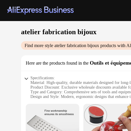
atelier fabrication bijoux
Find more style
atelier fabrication bijoux
products with Al
Outils et équipeme
Here are the products found in the
Specifications:
Material: High-quality, durable materials designed for long-la
Product Discount: Exclusive wholesale discounts available fo
Type and Category: Comprehensive sets of tools and equipme
Design and Style: Modern, ergonomic designs that enhance th
Usage and Purpose: Ideal for professional jewelers and hobbyi
Performance and Property: Tools and equipment designed for p
Features:
**Craftsmanship and Precision**
The atelier fabrication bijoux sets are meticulously crafted 
allowing for detailed work on even the smallest components.