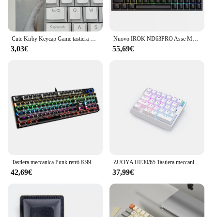
Cute Kirby Keycap Game tastiera meccanica R4 ESC Cross Axis Cartoon Anime Pink Girl Heart Keycap
Nuovo IROK ND63PRO Asse Magnetico Tastiera Meccanica 0 Zona Morta Hot Plug Rgb Gaming 0.02mm Classe Socd Tastiera Ufficio Gaming regalo
3,03€
55,69€
Tastiera meccanica Punk retrò K990 interruttore blu nero marrone 104 tasti tastiere da gioco cablate USB retroilluminazione RGB per PC Laptop K990
ZUOYA HE30/65 Tastiera meccanica ad asse magnetico cablato 8k Trigger rapido Retroilluminazione RGB Tastiera personalizzata da gioco E-Sports
42,69€
37,99€