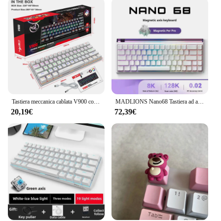
Tastiera meccanica cablata V900 con varie luci e tastiera da gioco con tastiera da ufficio ad asse verde a 61 tasti colorati
MADLIONS Nano68 Tastiera ad asse magnetico Nano68TTC Heavenly King Axis regolabile RT0.01 Tastiera da gioco Esports
20,19€
72,39€