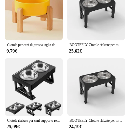
variety of sizes to suit different dog breeds and
meal portions
Performance and Property: Durable and easy to
clean, ensuring long-lasting use
Features:
|Vendors|
Ciotola per cani di grossa taglia da 1800ml doppia ceramica rialzata per alimenti per animali domestici alimentatori per cani di piccola taglia medio grande con supporto in legno
BOOTEELY Ciotole rialzate per mangiatoia per cani Supporto rialzato regolabile con doppi ciotole per acqua alimentare in acciaio inossidabile Cani di taglia piccola, media e grande
9,79€
25,62€
**Elevate Your Pet's Dining Experience**
The asse cane Alimentazione per cani is a testament
to the perfect blend of functionality and style.
Designed with the modern pet owner in mind, this
wholesale-ready set of feeding bowls is not just
about feeding your furry friends; it's about
enhancing their dining experience. The sleek
stainless steel construction not only looks elegant
but also ensures durability and easy maintenance.
Whether you're a pet store looking to stock up on
quality feeding bowls or a pet owner seeking to
upgrade your dog's feeding setup, the asse cane set
Ciotole rialzate per cani supporto regolabile in altezza per animali domestici ciotola per piatti ad alimentazione lenta per tappetino per cani da compagnia tappetino per ciotola rialzato
BOOTEELY Ciotole rialzate per mangiatoia per cani Supporto rialzato regolabile con doppi ciotole per acqua alimentare in acciaio inossidabile Cani di taglia piccola, media e grande
is an excellent choice.
25,99€
24,19€