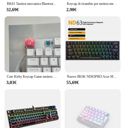
RK61 Tastiera meccanica Bluetooth 60% Tastiera Telefono Tablet Nero Verde Tè Asse rosso
Keycap di ricambio per tastiera meccanica con asse a ciliegio incrociato fai-da-te
32,69€
2,90€
Cute Kirby Keycap Game tastiera meccanica R4 ESC Cross Axis Cartoon Anime Pink Girl Heart Keycap
Nuovo IROK ND63PRO Asse Magnetico Tastiera Meccanica 0 Zona Morta Hot Plug Rgb Gaming 0.02mm Classe Socd Tastiera Ufficio Gaming regalo
3,03€
55,69€