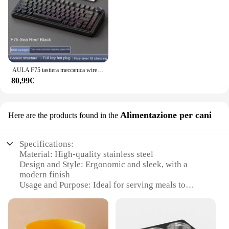
AULA F75 tastiera meccanica wireless Reaper Axis Gamer tastiera personalizzata Hot-Swap 75% Layout struttura della guarnizione del profilo OEM
80,99€
Alimentazione per cani
Here are the products found in the
Specifications:
Material: High-quality stainless steel
Design and Style: Ergonomic and sleek, with a
modern finish
Usage and Purpose: Ideal for serving meals to
canines
Typical Adaptive Scenario: Perfect for pet owners
who value both style and functionality
Shape or Size or Weight or Quantity: Available in a