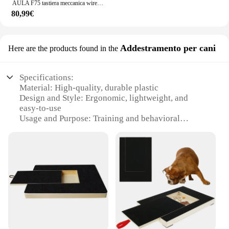
AULA F75 tastiera meccanica wireless Reaper Axis Gamer tastiera personalizzata Hot-Swap 75% Layout struttura della guarnizione del profilo OEM
80,99€
Addestramento per cani
Here are the products found in the
Specifications:
Material: High-quality, durable plastic
Design and Style: Ergonomic, lightweight, and
easy-to-use
Usage and Purpose: Training and behavioral
management for dogs
Typical Adaptive Scenario: Suitable for various
training environments, from indoor to outdoor
Shape or Size or Weight or Quantity: Comes in a
complete set, with multiple sizes available
Performance and Property: Enhanced control and
responsiveness
Features:
**Optimized for Effective Training**