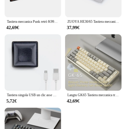
Tastiera meccanica Punk retrò K990 interruttore blu nero marrone 104 tasti tastiere da gioco cablate USB retroilluminazione RGB per PC Laptop K990
ZUOYA HE30/65 Tastiera meccanica ad asse magnetico cablato 8k Trigger rapido Retroilluminazione RGB Tastiera personalizzata da gioco E-Sports
42,69€
37,99€
Tastiera singola USB un clic asse meccanico cablato entra tastiera meccanica Macro personalizzata Mouse a chiave calda One Click Mini Keyboar
Langtu GK65 Tastiera meccanica tri-modale 65 tasti 65% Layout Asse dorato/Asse argento Struttura guarnizione luce hot-swap Ufficio e-sport
5,72€
42,69€