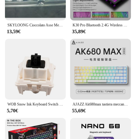
SKYLOONG Cioccolato Asse Meccanico Personalizzato Asse Marrone Paragrafo 55gf Trigger Force 5 pin Hot-swapRose RGB Lineare Muto MX Switch
K30 Pro Bluetooth 2.4G Wireless Wired Tastiera meccanica trasparente a 3 modalità Asse bianco Retroilluminazione RGB sostituibile a caldo personalizzata
13,59€
35,89€
WOB Snow Ink Keyboard Switch Hot-swappable Linear Axis Pre-lubrificato tastiera meccanica albero Mahjong Sound personalizzato fai da te
AJAZZ Ak680max tastiera meccanica ad asse magnetico contorno laterale inciso gaming cablato tastiera meccanica da viaggio con chiave regolabile RT
5,70€
55,69€