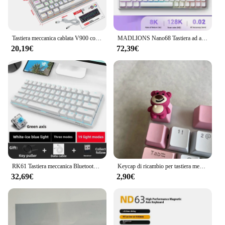
Tastiera meccanica cablata V900 con varie luci e tastiera da gioco con tastiera da ufficio ad asse verde a 61 tasti colorati
MADLIONS Nano68 Tastiera ad asse magnetico Nano68TTC Heavenly King Axis regolabile RT0.01 Tastiera da gioco Esports
20,19€
72,39€
RK61 Tastiera meccanica Bluetooth 60% Tastiera Telefono Tablet Nero Verde Tè Asse rosso
Keycap di ricambio per tastiera meccanica con asse a ciliegio incrociato fai-da-te
32,69€
2,90€