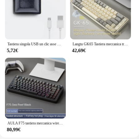
Tastiera singola USB un clic asse meccanico cablato entra tastiera meccanica Macro personalizzata Mouse a chiave calda One Click Mini Keyboar
Langtu GK65 Tastiera meccanica tri-modale 65 tasti 65% Layout Asse dorato/Asse argento Struttura guarnizione luce hot-swap Ufficio e-sport
5,72€
42,69€
AULA F75 tastiera meccanica wireless Reaper Axis Gamer tastiera personalizzata Hot-Swap 75% Layout struttura della guarnizione del profilo OEM
80,99€