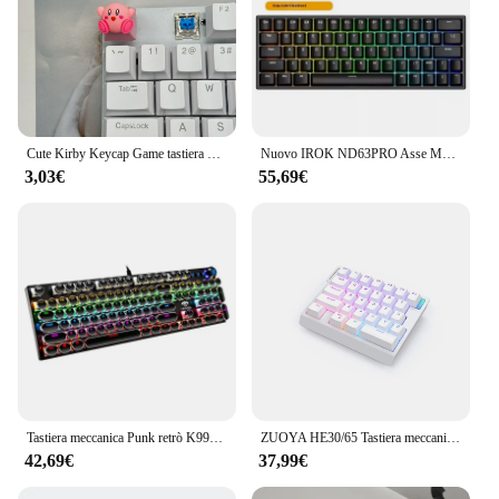
Cute Kirby Keycap Game tastiera meccanica R4 ESC Cross Axis Cartoon Anime Pink Girl Heart Keycap
Nuovo IROK ND63PRO Asse Magnetico Tastiera Meccanica 0 Zona Morta Hot Plug Rgb Gaming 0.02mm Classe Socd Tastiera Ufficio Gaming regalo
3,03€
55,69€
Tastiera meccanica Punk retrò K990 interruttore blu nero marrone 104 tasti tastiere da gioco cablate USB retroilluminazione RGB per PC Laptop K990
ZUOYA HE30/65 Tastiera meccanica ad asse magnetico cablato 8k Trigger rapido Retroilluminazione RGB Tastiera personalizzata da gioco E-Sports
42,69€
37,99€