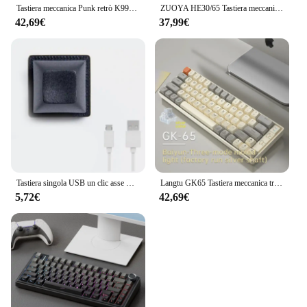
Tastiera meccanica Punk retrò K990 interruttore blu nero marrone 104 tasti tastiere da gioco cablate USB retroilluminazione RGB per PC Laptop K990
ZUOYA HE30/65 Tastiera meccanica ad asse magnetico cablato 8k Trigger rapido Retroilluminazione RGB Tastiera personalizzata da gioco E-Sports
42,69€
37,99€
Tastiera singola USB un clic asse meccanico cablato entra tastiera meccanica Macro personalizzata Mouse a chiave calda One Click Mini Keyboar
Langtu GK65 Tastiera meccanica tri-modale 65 tasti 65% Layout Asse dorato/Asse argento Struttura guarnizione luce hot-swap Ufficio e-sport
5,72€
42,69€