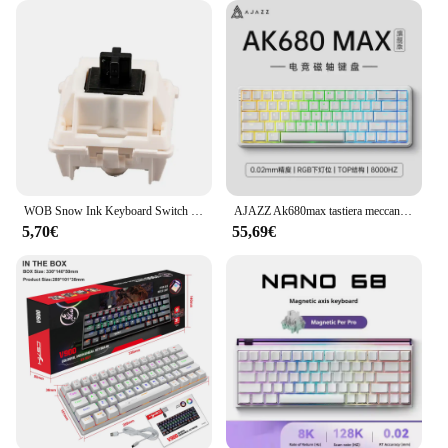
WOB Snow Ink Keyboard Switch Hot-swappable Linear Axis Pre-lubrificato tastiera meccanica albero Mahjong Sound personalizzato fai da te
AJAZZ Ak680max tastiera meccanica ad asse magnetico contorno laterale inciso gaming cablato tastiera meccanica da viaggio con chiave regolabile RT
5,70€
55,69€