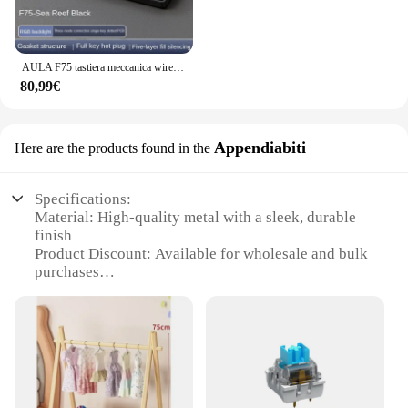
AULA F75 tastiera meccanica wireless Reaper Axis Gamer tastiera personalizzata Hot-Swap 75% Layout struttura della guarnizione del profilo OEM
80,99€
Appendiabiti
Here are the products found in the
Specifications:
Material: High-quality metal with a sleek, durable
finish
Product Discount: Available for wholesale and bulk
purchases
Type and Category: Stylish and functional asse cane
Appendiabiti
Design and Style: Modern, elegant design that
complements any decor
Usage and Purpose: Perfect for organizing and
displaying canes, walking sticks, and umbrellas
Typical Adaptive Scenario: Ideal for homes, offices,