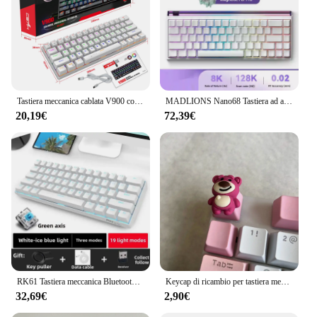
Tastiera meccanica cablata V900 con varie luci e tastiera da gioco con tastiera da ufficio ad asse verde a 61 tasti colorati
MADLIONS Nano68 Tastiera ad asse magnetico Nano68TTC Heavenly King Axis regolabile RT0.01 Tastiera da gioco Esports
20,19€
72,39€
RK61 Tastiera meccanica Bluetooth 60% Tastiera Telefono Tablet Nero Verde Tè Asse rosso
Keycap di ricambio per tastiera meccanica con asse a ciliegio incrociato fai-da-te
32,69€
2,90€