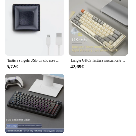
Tastiera singola USB un clic asse meccanico cablato entra tastiera meccanica Macro personalizzata Mouse a chiave calda One Click Mini Keyboar
Langtu GK65 Tastiera meccanica tri-modale 65 tasti 65% Layout Asse dorato/Asse argento Struttura guarnizione luce hot-swap Ufficio e-sport
5,72€
42,69€