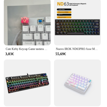
Cute Kirby Keycap Game tastiera meccanica R4 ESC Cross Axis Cartoon Anime Pink Girl Heart Keycap
Nuovo IROK ND63PRO Asse Magnetico Tastiera Meccanica 0 Zona Morta Hot Plug Rgb Gaming 0.02mm Classe Socd Tastiera Ufficio Gaming regalo
3,03€
55,69€