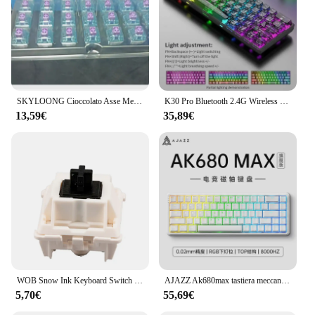
SKYLOONG Cioccolato Asse Meccanico Personalizzato Asse Marrone Paragrafo 55gf Trigger Force 5 pin Hot-swapRose RGB Lineare Muto MX Switch
K30 Pro Bluetooth 2.4G Wireless Wired Tastiera meccanica trasparente a 3 modalità Asse bianco Retroilluminazione RGB sostituibile a caldo personalizzata
13,59€
35,89€
WOB Snow Ink Keyboard Switch Hot-swappable Linear Axis Pre-lubrificato tastiera meccanica albero Mahjong Sound personalizzato fai da te
AJAZZ Ak680max tastiera meccanica ad asse magnetico contorno laterale inciso gaming cablato tastiera meccanica da viaggio con chiave regolabile RT
5,70€
55,69€