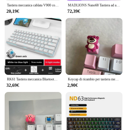
Tastiera meccanica cablata V900 con varie luci e tastiera da gioco con tastiera da ufficio ad asse verde a 61 tasti colorati
MADLIONS Nano68 Tastiera ad asse magnetico Nano68TTC Heavenly King Axis regolabile RT0.01 Tastiera da gioco Esports
20,19€
72,39€
RK61 Tastiera meccanica Bluetooth 60% Tastiera Telefono Tablet Nero Verde Tè Asse rosso
Keycap di ricambio per tastiera meccanica con asse a ciliegio incrociato fai-da-te
32,69€
2,90€