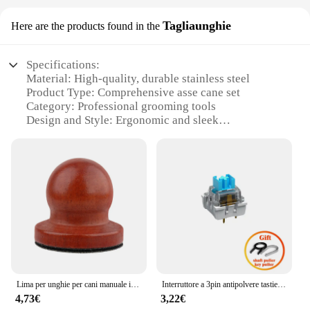
Tagliaunghie
Here are the products found in the
Specifications:
Material: High-quality, durable stainless steel
Product Type: Comprehensive asse cane set
Category: Professional grooming tools
Design and Style: Ergonomic and sleek
Usage and Purpose: Versatile for precise nail
trimming
Performance and Property: Sharp, precise blades for
efficient cuts
Parts and Accessories: Includes multiple nail
clippers and files
Features:
|Wholesale|Vendors|
**Professional-Grade Grooming Tools**
Lima per unghie per cani manuale in legno per cani da toelettatura per cani tiragraffi artiglio per animali domestici cura per artigli per cuccioli cura delle unghie all'aperto al coperto
Interruttore a 3pin antipolvere tastiera meccanica tattile lineare silenzioso interruttore albero asse rosso marrone compatibile con interruttore MX
The asse cane Tagliaunghie set is a must-have for
4,73€
3,22€
professional nail technicians and enthusiasts alike.