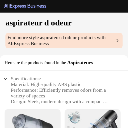
aspirateur d odeur
Find more style
aspirateur d odeur
products with
AliExpress Business
Aspirateurs
Here are the products found in the
Specifications:
Material: High-quality ABS plastic
Performance: Efficiently removes odors from a
variety of spaces
Design: Sleek, modern design with a compact
footprint
Usage: Ideal for both home and commercial settings
Parts and Accessories: Comes with a set of essential
attachments