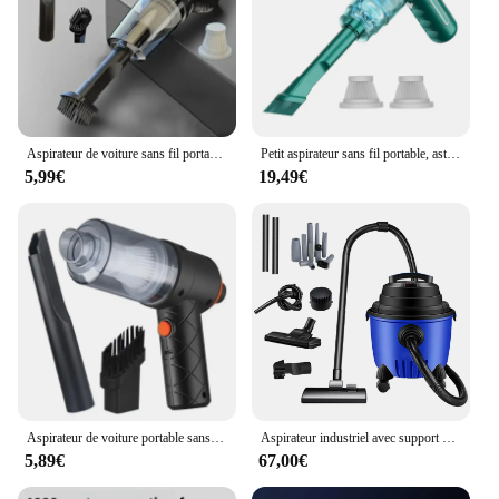
Aspirateur de voiture sans fil portable, chargement USB, déterminer, aspiration injuste pour la maison, le bureau, les poils d'animaux, 120W
Petit aspirateur sans fil portable, aste, déterminer la maison
5,99€
19,49€
Aspirateur de voiture portable sans fil, nettoyeur pour appareils ménagers, machine à livres puissante, nettoyeur de voiture pour clavier, 6000PA
Aspirateur industriel avec support et sec, aspiration injuste sans sac, aspiration de bain 13kpa, capacité 15 litres, 4 roulettes, 4800W
5,89€
67,00€