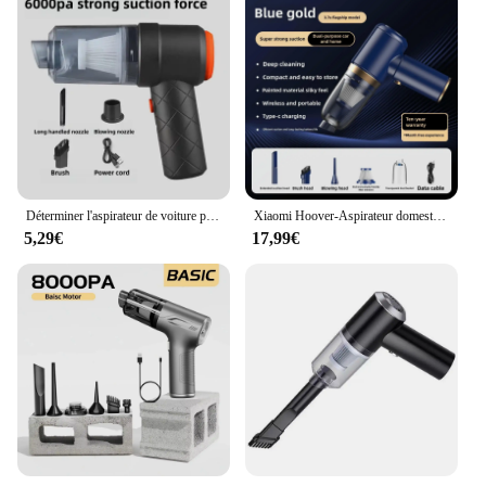
Déterminer l'aspirateur de voiture portable pour la maison et la voiture, double usage, sans fil, multifonctionnel, développements
Xiaomi Hoover-Aspirateur domestique portable sans fil, mini soufflage et aspiration, dépoussiérage et élimination des acariens, déterminer la voiture
5,29€
17,99€