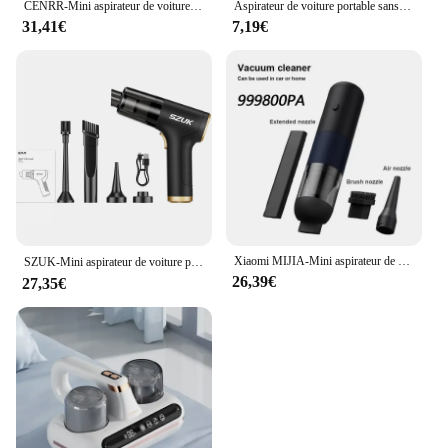
CENRR-Mini aspirateur de voiture sans fil, nettoyeur de voiture sans fil, odorà air comprimé portable, 98000PA
Aspirateur de voiture portable sans fil, mini dépoussiéreur, sec et support, maison, utilisation pour les touristes, déterminer les appareils de livres, chargement USB
31,41€
7,19€
Xiaomi MIJIA-Mini aspirateur de voiture sans fil, aspiration de bain haute puissance, attrape-poussière, aspiration cyclone, injuste, détermination de la maison, nouveau
SZUK-Mini aspirateur de voiture portable sans fil, nettoyeur à main, aspiration de bain, machine de livres, 780000PA aspirateurs sans fil，aspirateur pour voiture，aspirateur maison，aspirateur sans fil puissant
26,39€
27,35€