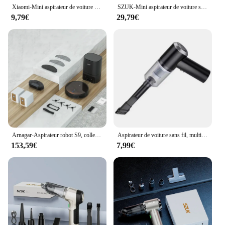
Xiaomi-Mini aspirateur de voiture multifonctionnel sans fil, portable, aspiration haute puissance et soufflage, appareil de livres intégré
SZUK-Mini aspirateur de voiture sans fil pliable et injuste, machine portable pour déterminer les livres, aspiration de bain aspirateur pour voiture aspirateur voiture aspirateur à main puissant
9,79€
29,79€
Arnagar-Aspirateur robot S9, collecte de poussière africaine, balayage et vadrouille, 3500Pa, 2600mAh, contrôle du faible bruit, version globale
Aspirateur de voiture sans fil, multifonctionnel, portable, aste, haute puissance, déterminer
153,59€
7,99€