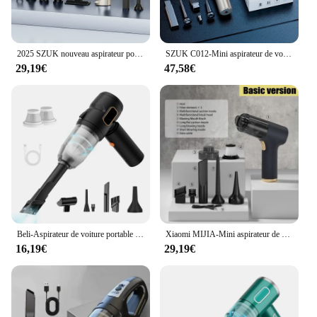
2025 SZUK nouveau aspirateur pour voiture ,9998700PA mini aspirateur laveur de sol,aspirateurs sans fil puissant à main avec dépoussiérage en un clic, aspirateur maison portable rechargeable de type C 6000 mAh
SZUK C012-Mini aspirateur de voiture portable sans fil, appareil de nettoyage pour livres, 985000Pa
29,19€
47,58€
Beli-Aspirateur de voiture portable pour véhicules polyvalents, petit ménage, déterminer la voiture
Xiaomi MIJIA-Mini aspirateur de voiture sans fil, portable, 2 en 1, 1290000Pa, aspiration et soufflage, déterminer la maison et la voiture, utilisation pour les touristes
16,19€
29,19€