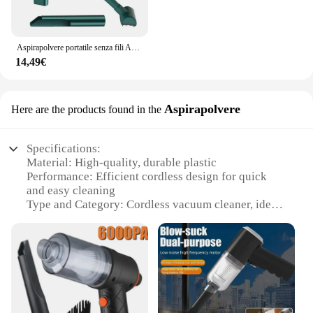
Aspirapolvere portatile senza fili Aspirapolvere portatile senza fili Aspirapolvere automatico ricaricabile per mini aspirapolvere domestico, auto e animali domestici
14,49€
Aspirapolvere
Here are the products found in the
Specifications:
Material: High-quality, durable plastic
Performance: Efficient cordless design for quick
and easy cleaning
Type and Category: Cordless vacuum cleaner, ideal
for home use
Design and Style: Sleek, modern design with a
lightweight build
Usage and Purpose: Versatile for cleaning various
surfaces, including carpets and hard floors
Parts and Accessories: Comes with a range of
attachments for comprehensive cleaning