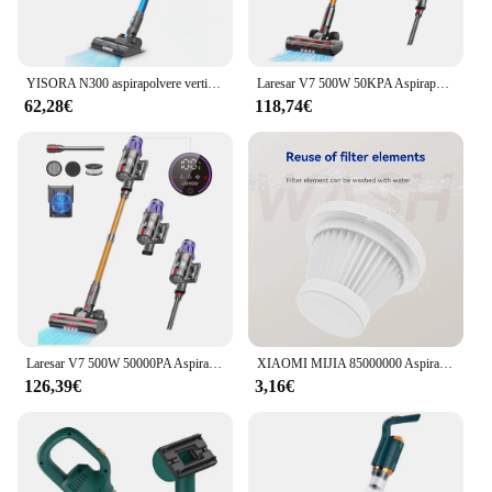
YISORA N300 aspirapolvere verticale senza fili, 20Kpa aspirapolvere Ultra leggero per moquette, pavimento duro, auto, peli di animali domestici
Laresar V7 500W 50KPA Aspirapolvere senza fili con potenza di aspirazione Elettrodomestico intelligente portatile Batteria rimovibile Tazza per la polvere
62,28€
118,74€
Laresar V7 500W 50000PA Aspirapolvere senza fili con potenza di aspirazione Elettrodomestico intelligente portatile Batteria rimovibile Tazza per la polvere
XIAOMI MIJIA 85000000 Aspirapolvere portatile wireless Pa Aspirapolvere ricaricabile senza fili Smart RC Wet Dry per animali domestici
126,39€
3,16€