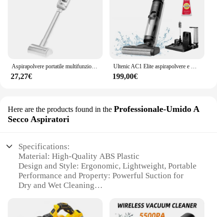
Aspirapolvere portatile multifunzionale 15000pa Potente aspirazione Filtro HEPA Aspirapolvere wireless per pavimento auto domestico
Ultenic AC1 Elite aspirapolvere e mocio senza fili con autopulente fino a 50 minuti di autonomia rilevamento intelligente dello sporco 3 modalità di pulizia Display LCD
27,27€
199,00€
Professionale-Umido A
Here are the products found in the
Secco Aspiratori
Specifications:
Material: High-Quality ABS Plastic
Design and Style: Ergonomic, Lightweight, Portable
Performance and Property: Powerful Suction for
Dry and Wet Cleaning
Parts and Accessories: Includes Crevice Tool and
Extension Hose
Typical Adaptive Scenario: Versatile for Home and