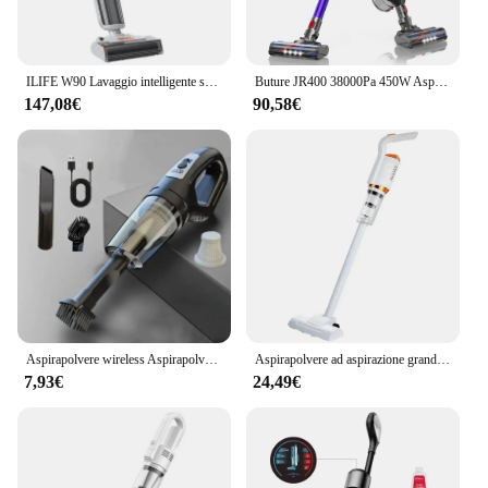
ILIFE W90 Lavaggio intelligente senza fili asciutto e bagnato, aspirazione 5500 Pa, autopulente da 1 minuto, grande doppio serbatoio dell'acqua
Buture JR400 38000Pa 450W Aspirapolvere senza fili per auto portatile con display touch Elettrodomestico intelligente 55 minuti di autonomia Wireless
147,08€
90,58€
Aspirapolvere wireless Aspirapolvere portatile ricaricabile con aspirazione potente Carica rapida per peli di animali domestici in auto
Aspirapolvere ad aspirazione grande aspirapolvere Wireless portatile USB ricaricabile 2000mAh Mopping Machine 120W per uso domestico e in auto
7,93€
24,49€