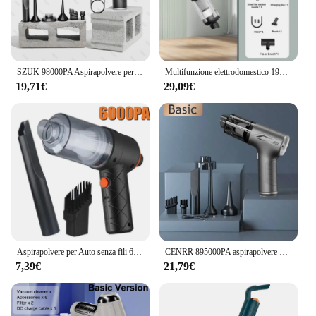
SZUK 98000PA Aspirapolvere per auto Mini potente macchina per la pulizia Forte aspirazione portatile per elettrodomestico portatile senza fili per auto
Multifunzione elettrodomestico 19000Pa macchina per la pulizia potente aspirapolvere per auto senza fili filtro in metallo portatile portatile
19,71€
29,09€
Aspirapolvere per Auto senza fili 6000Pa Robot di pulizia portatile senza fili aspirapolvere per Auto aspirapolvere forte per Auto
CENRR 895000PA aspirapolvere per auto Mini potente macchina per la pulizia portatile senza fili elettrodomestico aspirapolvere portatile
7,39€
21,79€