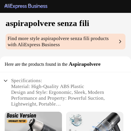
aspirapolvere senza fili
Find more style
aspirapolvere senza fili
products
with AliExpress Business
Aspirapolvere
Here are the products found in the
Specifications:
Material: High-Quality ABS Plastic
Design and Style: Ergonomic, Sleek, Modern
Performance and Property: Powerful Suction,
Lightweight, Portable
Usage and Purpose: Versatile Cleaning for Home
and Office
Shape or Size or Weight or Quantity: Compact and
Easy to Handle