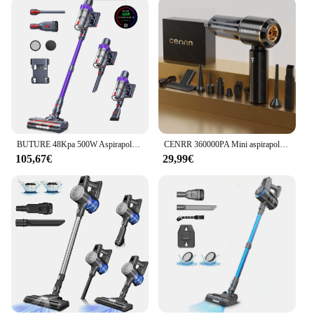
BUTURE 48Kpa 500W Aspirapolvere senza fili portatile Regolare automaticamente l'aspirazione Tazza per polvere da 1,5 litri per peli di animali domestici/tappeto/pavimenti duri
CENRR 360000PA Mini aspirapolvere per auto Cordless potente aspirapolvere senza fili portatile aspirapolvere portatile macchina per la pulizia
105,67€
29,99€