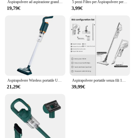
Aspirapolvere ad aspirazione grande aspirapolvere Wireless portatile USB ricaricabile 2000mAh Mopping Machine 120W per uso domestico e in auto
5 pezzi Filtro per Aspirapolvere per Auto Lavabile Filtro per Aspirapolvere Senza Fili Cartucce Riutilizzabili per Aspirapolvere Accessori per Aspirapolvere
19,79€
3,99€
Aspirapolvere Wireless portatile USB ricaricabile 120W spazzatrice elettrica aspirapolvere di grandi dimensioni per uso domestico in auto
Aspirapolvere portatile senza fili 19500PA 650W aspirapolvere per auto Wireless multifunzione per elettrodomestici con tazza antipolvere da 0,8 litri
21,29€
39,99€