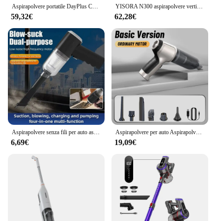
Aspirapolvere portatile DayPlus Cordless Stick, 15000PA 6 in 1 con luce a LED + 2 filtri HEPA + batteria a 6 celle da 2000mAh, Pet, fessure
YISORA N300 aspirapolvere verticale senza fili, 20Kpa aspirapolvere Ultra leggero per moquette, pavimento duro, auto, peli di animali domestici
59,32€
62,28€
Aspirapolvere senza fili per auto aspirapolvere portatile ad alta potenza aspirapolvere portatile per auto a casa
Aspirapolvere per auto Aspirapolvere portatile senza fili 95000PA Aspirapolvere portatile ad aspirazione potente Ventilatore per auto domestica
6,69€
19,09€