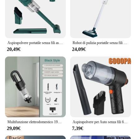
Aspirapolvere portatile senza fili aspirapolvere portatile senza fili aspirapolvere automatico a pagamento per Mini aspirapolvere per casa e Auto e animali domestici
Robot di pulizia portatile senza fili 2 in 1 2000mAh 120W aspirapolvere Wireless spazzatrice d'acqua ricaricabile USB per uso domestico in auto
20,49€
24,09€
Multifunzione elettrodomestico 19000Pa macchina per la pulizia potente aspirapolvere per auto senza fili filtro in metallo portatile portatile
Aspirapolvere per Auto senza fili 6000Pa Robot di pulizia portatile senza fili aspirapolvere per Auto aspirapolvere forte per Auto
29,09€
7,39€