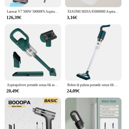
Laresar V7 500W 50000PA Aspirapolvere senza fili con potenza di aspirazione Elettrodomestico intelligente portatile Batteria rimovibile Tazza per la polvere
XIAOMI MIJIA 85000000 Aspirapolvere portatile wireless Pa Aspirapolvere ricaricabile senza fili Smart RC Wet Dry per animali domestici
126,39€
3,16€
Aspirapolvere portatile senza fili aspirapolvere portatile senza fili aspirapolvere automatico a pagamento per Mini aspirapolvere per casa e Auto e animali domestici
Robot di pulizia portatile senza fili 2 in 1 2000mAh 120W aspirapolvere Wireless spazzatrice d'acqua ricaricabile USB per uso domestico in auto
20,49€
24,09€