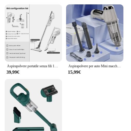
Aspirapolvere portatile senza fili 19500PA 650W aspirapolvere per auto Wireless multifunzione per elettrodomestici con tazza antipolvere da 0,8 litri
Aspirapolvere per auto Mini macchina per la pulizia ad aspirazione forte Ventilatore portatile senza fili portatile Spolverino per elettrodomestici
39,99€
15,99€