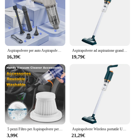
Aspirapolvere per auto Aspirapolvere portatile senza fili 95000PA Mini aspirapolvere portatile ad alta potenza con forte aspirazione per la casa dell'auto
Aspirapolvere ad aspirazione grande aspirapolvere Wireless portatile USB ricaricabile 2000mAh Mopping Machine 120W per uso domestico e in auto
16,39€
19,79€
5 pezzi Filtro per Aspirapolvere per Auto Lavabile Filtro per Aspirapolvere Senza Fili Cartucce Riutilizzabili per Aspirapolvere Accessori per Aspirapolvere
Aspirapolvere Wireless portatile USB ricaricabile 120W spazzatrice elettrica aspirapolvere di grandi dimensioni per uso domestico in auto
3,99€
21,29€