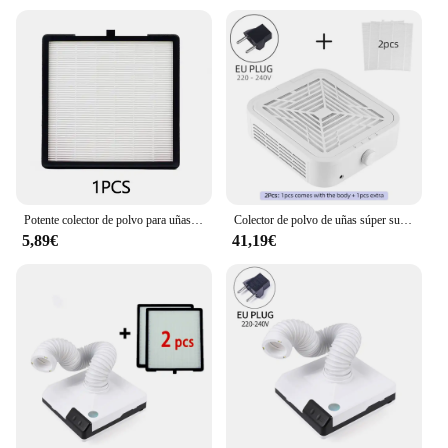
Potente colector de polvo para uñas mejorado, 180W, con filtro reemplazable, Extractor de polvo para uñas acrílicas, equipo de salón de manicura
Colector de polvo de uñas súper succión de 120W, potente Extractor de polvo de uñas sin escobillas, ventilador para manicura, aspiradora con 2 filtros
5,89€
41,19€