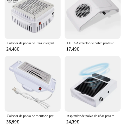
Colector de polvo de uñas integrado profesional, aspirador de uñas de escritorio, manicura de Gel, ventilador de escape con filtro
LULAA colector de polvo profesional para uñas, ventilador Extractor de manicura, partículas grandes y absorción de polvo, sin polvo para uñas voladoras
24,48€
17,49€
Colector de polvo de escritorio para uñas, potente ventilador de vacío para uñas, lima de pulido, máquina cortadora de uñas para salón de uñas y hogar
Aspirador de polvo de uñas para manicura, potente aspirador de 80W con ventilador de ajuste, equipo de salón de manicura
36,99€
24,39€