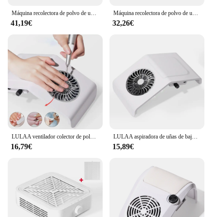
Máquina recolectora de polvo de uñas con 2 filtros de piezas, aspiradora de manicura, potente ventilador, succionador de polvo para uñas, equipo para uñas
Máquina recolectora de polvo de uñas de 60W, aspirador de polvo para manicura, pedicura, salón de manicura, eliminador de polvo, potente ventilador
41,19€
32,26€
LULAA ventilador colector de polvo de uñas, aspiradora, máquina de manicura, herramientas para manicura, absorbente de polvo con filtro extraíble
LULAA aspiradora de uñas de bajo ruido, Extractor de polvo de alta potencia para uñas, colector de polvo de uñas de bajo ruido, removedor de manicura absorbente
16,79€
15,89€