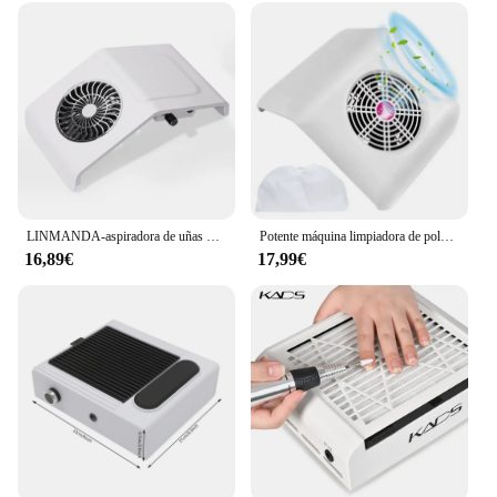
LINMANDA-aspiradora de uñas Rregular, Extractor de polvo de alta potencia para uñas, colector de polvo de uñas de bajo ruido, removedor de manicura absorbente
Potente máquina limpiadora de polvo con ventilador recolector de polvo para uñas con herramientas, bolsa recolectora de polvo para equipo de salón de manicura
16,89€
17,99€