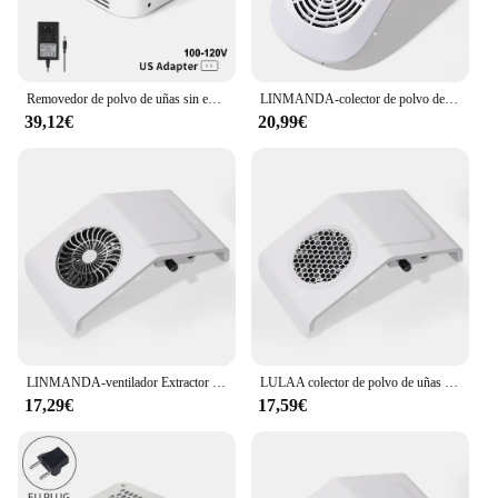
Removedor de polvo de uñas sin escobillas de turbina, aspirador de uñas de 120W de succión fuerte para manicura con filtro extraíble, velocidad ajustable
LINMANDA-colector de polvo de uñas ajustable, ventilador de succión, 1 bolsa de recolección de polvo, potente aspiradora de uñas, máquina, herramientas de manicura
39,12€
20,99€
LINMANDA-ventilador Extractor de uñas, aspiradora de manicura, Extractor de polvo de uñas, succión ajustable, filtro de eliminación, ventilador Extractor de uñas, arte de uñas
LULAA colector de polvo de uñas de forma Irregular para manicura, ventilador Extractor de partículas grandes y absorción de polvo, sin polvo volador
17,29€
17,59€