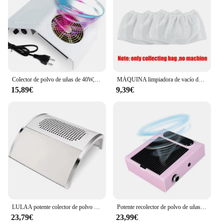
Colector de polvo de uñas de 40W, máquina aspiradora de polvo para manicura, ventilador de succión de uñas con 2 bolsas colectoras de polvo, herramientas de salón
MÁQUINA limpiadora de vacío de uñas eléctrica NEW120W, COLECTOR de polvo de uñas de una garra con 2 ventiladores y bolsa de filtro para quitar, herramienta de máquina de manicura
15,89€
9,39€
LULAA potente colector de polvo al vacío para uñas, filtro eléctrico para uñas para manicura, ventilador para uñas, colector de polvo con 2 potentes ventiladores para uñas
Potente recolector de polvo de uñas de 80W para manicura, aspirador de uñas con ventilador de polvo para uñas, equipo de salón de manicura
23,79€
23,99€