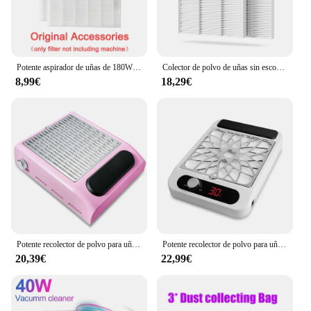
Potente aspirador de uñas de 180W para manicura y pedicura con filtro extraíble, colector de polvo de uñas ajustable, herramientas de salón de uñas
Colector de polvo de uñas sin escobillas de turbina, aspirador de uñas de succión fuerte para manicura de uñas con filtro extraíble sin ruido
8,99€
18,29€
Potente recolector de polvo para uñas, aspirador de uñas de succión fuerte para uñas, acrílico, poco ruido, profesional, para manicura
Potente recolector de polvo para uñas, aspirador de uñas con ventilador de polvo para uñas, equipo de salón de manicura
20,39€
22,99€