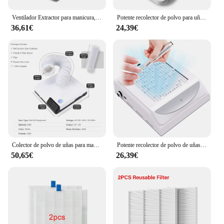
Ventilador Extractor para manicura, aspirador para uñas, succión ajustable con filtro, colector de polvo, 180W, nuevo
Potente recolector de polvo para uñas, aspirador profesional para pulir uñas con filtro extraíble, para salón de uñas
36,61€
24,39€
Colector de polvo de uñas para manicura, aspirador profesional, suministros de estilista
Potente recolector de polvo de uñas de 100W para aspiradora de uñas de manicura con ventilador de polvo de uñas para equipo de salón de manicura
50,65€
26,39€