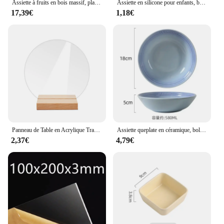
Assiette à fruits en bois massif, plateau à snacks, bol en bois massif, compartiment
Assiette en silicone pour enfants, bol pour bébé, aspiration, sans BPA, alimentation, britware, plats à manger pour enfants
17,39€
1,18€
Panneau de Table en Acrylique Transparent Vierge, Support de Réception, Plaque d'Affichage de Mariage, DIY, Nouveau
Assiette queplate en céramique, bol à soupe en porcelaine de 7 pouces, plat à salade de dessert, assiette de service de cuisine, ustensiles de cuisine colorés
2,37€
4,79€