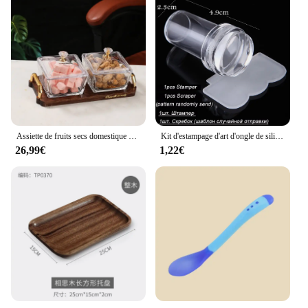
Assiette de fruits secs domestique KTV, assiette de fruits en verre, volet créatif, plat de fruits secs, boîte à bonbons Dim Sum, collations erson sur l'assiette
Kit d'estampage d'art d'ongle de silicone transparent, conception française pour la plaque de manucure, sceau de vernis, tampon à deux côtés, grattoir, outil, 1pc
26,99€
1,22€