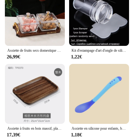
Assiette de fruits secs domestique KTV, assiette de fruits en verre, volet créatif, plat de fruits secs, boîte à bonbons Dim Sum, collations erson sur l'assiette
Kit d'estampage d'art d'ongle de silicone transparent, conception française pour la plaque de manucure, sceau de vernis, tampon à deux côtés, grattoir, outil, 1pc
26,99€
1,22€
Assiette à fruits en bois massif, plateau à snacks, bol en bois massif, compartiment
Assiette en silicone pour enfants, bol pour bébé, aspiration, sans BPA, alimentation, britware, plats à manger pour enfants
17,39€
1,18€