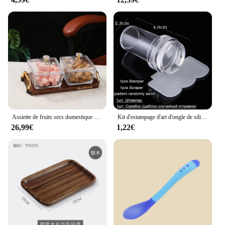
Assiette de fruits secs domestique KTV, assiette de fruits en verre, volet créatif, plat de fruits secs, boîte à bonbons Dim Sum, collations erson sur l'assiette
Kit d'estampage d'art d'ongle de silicone transparent, conception française pour la plaque de manucure, sceau de vernis, tampon à deux côtés, grattoir, outil, 1pc
26,99€
1,22€