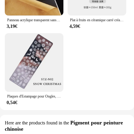
Panneau acrylique transparent sans tour, plaque de verre plexiglas transparent, feuille organique en plastique, méthacrylat, épaisseur 1mm, 2mm, 3mm, 1 pièce
Plat à fruits en céramique carré créatif, plat à Sauce Barbecue assiette à bonbons pour Dessert à la maison, bol à noix en porcelaine, décoration de la maison moderne
3,19€
4,59€
Plaques d'Estampage pour Ongles, Papillon, Fleur, Géométrie, Feuilles d'Animaux, Bricolage, Galets d'Image pour Verhéritage à Ongles, Modèles d'Impression, Outils, KUI2.4
0,54€
Pigment pour peinture
Here are the products found in the
chinoise