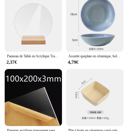
Panneau de Table en Acrylique Transparent Vierge, Support de Réception, Plaque d'Affichage de Mariage, DIY, Nouveau
Assiette queplate en céramique, bol à soupe en porcelaine de 7 pouces, plat à salade de dessert, assiette de service de cuisine, ustensiles de cuisine colorés
2,37€
4,79€
Panneau acrylique transparent sans tour, plaque de verre plexiglas transparent, feuille organique en plastique, méthacrylat, épaisseur 1mm, 2mm, 3mm, 1 pièce
Plat à fruits en céramique carré créatif, plat à Sauce Barbecue assiette à bonbons pour Dessert à la maison, bol à noix en porcelaine, décoration de la maison moderne