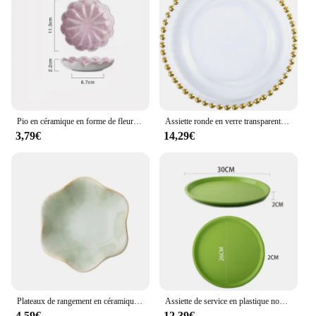
ornaments are a smart choice due to their durability
and ease of maintenance.
Pio en céramique en forme de fleur Brindisi, petite assiette en porcelaine, S/05 er, Mini Soy aissce assaisonnement, ustensiles de cuisine, fournitures de cuisine, 1 pièce
Assiette ronde en verre transparente avec perles dorées, assiette à fruits, assiette à dessert, assiette de mariage, assiette de cuisson domestique, ustensiles de cuisine, nouveau
3,79€
14,29€
Plateaux de rangement en céramique, vert, créatif, assiette à bijoux, décoration de bureau
Assiette de service en plastique non ald, ronde, doublée, coordonnante, pour restaurant, café, boissons, plats de restauration rapide, outil de bar
4,59€
12,39€