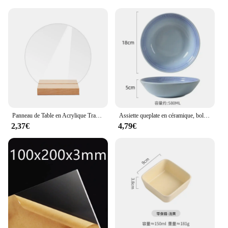
Panneau de Table en Acrylique Transparent Vierge, Support de Réception, Plaque d'Affichage de Mariage, DIY, Nouveau
Assiette queplate en céramique, bol à soupe en porcelaine de 7 pouces, plat à salade de dessert, assiette de service de cuisine, ustensiles de cuisine colorés
2,37€
4,79€