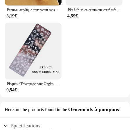
Panneau acrylique transparent sans tour, plaque de verre plexiglas transparent, feuille organique en plastique, méthacrylat, épaisseur 1mm, 2mm, 3mm, 1 pièce
Plat à fruits en céramique carré créatif, plat à Sauce Barbecue assiette à bonbons pour Dessert à la maison, bol à noix en porcelaine, décoration de la maison moderne
3,19€
4,59€
Plaques d'Estampage pour Ongles, Papillon, Fleur, Géométrie, Feuilles d'Animaux, Bricolage, Galets d'Image pour Verhéritage à Ongles, Modèles d'Impression, Outils, KUI2.4
0,54€
Ornements à pompons
Here are the products found in the
Specifications: