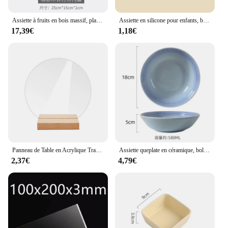
Assiette à fruits en bois massif, plateau à snacks, bol en bois massif, compartiment
Assiette en silicone pour enfants, bol pour bébé, aspiration, sans BPA, alimentation, britware, plats à manger pour enfants
17,39€
1,18€
Panneau de Table en Acrylique Transparent Vierge, Support de Réception, Plaque d'Affichage de Mariage, DIY, Nouveau
Assiette queplate en céramique, bol à soupe en porcelaine de 7 pouces, plat à salade de dessert, assiette de service de cuisine, ustensiles de cuisine colorés
2,37€
4,79€