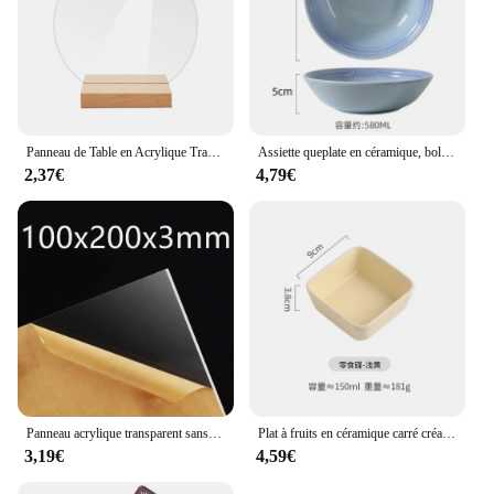
Panneau de Table en Acrylique Transparent Vierge, Support de Réception, Plaque d'Affichage de Mariage, DIY, Nouveau
Assiette queplate en céramique, bol à soupe en porcelaine de 7 pouces, plat à salade de dessert, assiette de service de cuisine, ustensiles de cuisine colorés
2,37€
4,79€
Panneau acrylique transparent sans tour, plaque de verre plexiglas transparent, feuille organique en plastique, méthacrylat, épaisseur 1mm, 2mm, 3mm, 1 pièce
Plat à fruits en céramique carré créatif, plat à Sauce Barbecue assiette à bonbons pour Dessert à la maison, bol à noix en porcelaine, décoration de la maison moderne
3,19€
4,59€