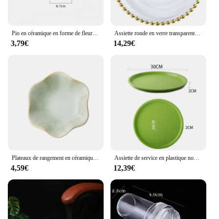
Pio en céramique en forme de fleur Brindisi, petite assiette en porcelaine, S/05 er, Mini Soy aissce assaisonnement, ustensiles de cuisine, fournitures de cuisine, 1 pièce
Assiette ronde en verre transparente avec perles dorées, assiette à fruits, assiette à dessert, assiette de mariage, assiette de cuisson domestique, ustensiles de cuisine, nouveau
3,79€
14,29€
Plateaux de rangement en céramique, vert, créatif, assiette à bijoux, décoration de bureau
Assiette de service en plastique non ald, ronde, doublée, coordonnante, pour restaurant, café, boissons, plats de restauration rapide, outil de bar
4,59€
12,39€