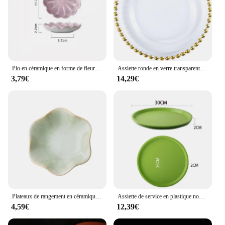
Available for wholesale and bulk purchases, these
sets are not only a valuable asset for medical
professionals but also a smart investment for
vendors and suppliers looking to provide reliable
medical equipment to their clients.
Pio en céramique en forme de fleur Brindisi, petite assiette en porcelaine, S/05 er, Mini Soy aissce assaisonnement, ustensiles de cuisine, fournitures de cuisine, 1 pièce
Assiette ronde en verre transparente avec perles dorées, assiette à fruits, assiette à dessert, assiette de mariage, assiette de cuisson domestique, ustensiles de cuisine, nouveau
3,79€
14,29€
Plateaux de rangement en céramique, vert, créatif, assiette à bijoux, décoration de bureau
Assiette de service en plastique non ald, ronde, doublée, coordonnante, pour restaurant, café, boissons, plats de restauration rapide, outil de bar
4,59€
12,39€