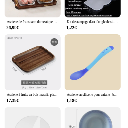
Assiette de fruits secs domestique KTV, assiette de fruits en verre, volet créatif, plat de fruits secs, boîte à bonbons Dim Sum, collations erson sur l'assiette
Kit d'estampage d'art d'ongle de silicone transparent, conception française pour la plaque de manucure, sceau de vernis, tampon à deux côtés, grattoir, outil, 1pc
26,99€
1,22€
Assiette à fruits en bois massif, plateau à snacks, bol en bois massif, compartiment
Assiette en silicone pour enfants, bol pour bébé, aspiration, sans BPA, alimentation, britware, plats à manger pour enfants
17,39€
1,18€