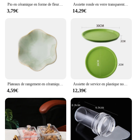
Pio en céramique en forme de fleur Brindisi, petite assiette en porcelaine, S/05 er, Mini Soy aissce assaisonnement, ustensiles de cuisine, fournitures de cuisine, 1 pièce
Assiette ronde en verre transparente avec perles dorées, assiette à fruits, assiette à dessert, assiette de mariage, assiette de cuisson domestique, ustensiles de cuisine, nouveau
3,79€
14,29€
Plateaux de rangement en céramique, vert, créatif, assiette à bijoux, décoration de bureau
Assiette de service en plastique non ald, ronde, doublée, coordonnante, pour restaurant, café, boissons, plats de restauration rapide, outil de bar
4,59€
12,39€