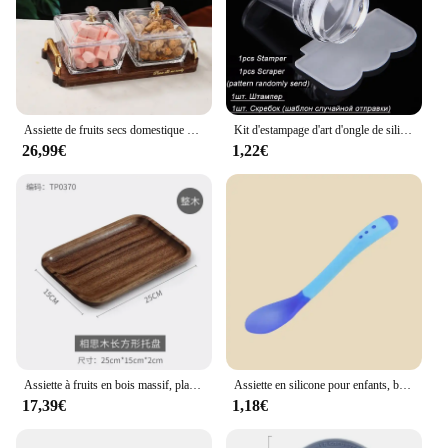
Assiette de fruits secs domestique KTV, assiette de fruits en verre, volet créatif, plat de fruits secs, boîte à bonbons Dim Sum, collations erson sur l'assiette
Kit d'estampage d'art d'ongle de silicone transparent, conception française pour la plaque de manucure, sceau de vernis, tampon à deux côtés, grattoir, outil, 1pc
26,99€
1,22€
Assiette à fruits en bois massif, plateau à snacks, bol en bois massif, compartiment
Assiette en silicone pour enfants, bol pour bébé, aspiration, sans BPA, alimentation, britware, plats à manger pour enfants
17,39€
1,18€