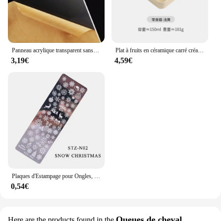
Panneau acrylique transparent sans tour, plaque de verre plexiglas transparent, feuille organique en plastique, méthacrylat, épaisseur 1mm, 2mm, 3mm, 1 pièce
Plat à fruits en céramique carré créatif, plat à Sauce Barbecue assiette à bonbons pour Dessert à la maison, bol à noix en porcelaine, décoration de la maison moderne
3,19€
4,59€
Plaques d'Estampage pour Ongles, Papillon, Fleur, Géométrie, Feuilles d'Animaux, Bricolage, Galets d'Image pour Verhéritage à Ongles, Modèles d'Impression, Outils, KUI2.4
0,54€
Queues de cheval
Here are the products found in the