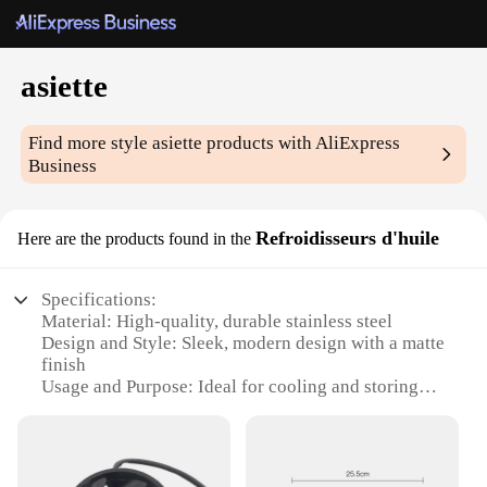
asiette
Find more style
asiette
products with AliExpress
Business
Refroidisseurs d'huile
Here are the products found in the
Specifications:
Material: High-quality, durable stainless steel
Design and Style: Sleek, modern design with a matte
finish
Usage and Purpose: Ideal for cooling and storing
oil, vinegar, and other condiments
Performance and Property: Efficient heat
dissipation for optimal temperature control
Shape or Size or Weight or Quantity: Available in a