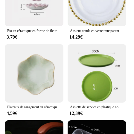
Pio en céramique en forme de fleur Brindisi, petite assiette en porcelaine, S/05 er, Mini Soy aissce assaisonnement, ustensiles de cuisine, fournitures de cuisine, 1 pièce
Assiette ronde en verre transparente avec perles dorées, assiette à fruits, assiette à dessert, assiette de mariage, assiette de cuisson domestique, ustensiles de cuisine, nouveau
3,79€
14,29€
Plateaux de rangement en céramique, vert, créatif, assiette à bijoux, décoration de bureau
Assiette de service en plastique non ald, ronde, doublée, coordonnante, pour restaurant, café, boissons, plats de restauration rapide, outil de bar
4,59€
12,39€