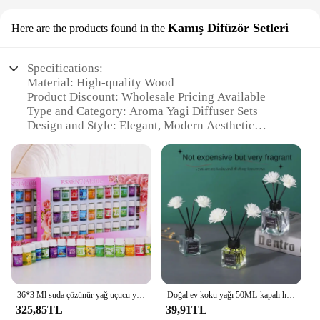
Kamış Difüzör Setleri
Here are the products found in the
Specifications:
Material: High-quality Wood
Product Discount: Wholesale Pricing Available
Type and Category: Aroma Yagi Diffuser Sets
Design and Style: Elegant, Modern Aesthetic
Usage and Purpose: Enhances Home Ambiance with
Fragrance
Typical Adaptive Scenario: Perfect for Living
Spaces, Offices, and Bedrooms
Shape or Size or Weight or Quantity: Set Contains
Multiple Diffusers
Performance and Property: Sustained Release of
Essential Oils
Parts and Accessories: Includes Diffusers and
Replacement Sticks
36*3 Ml suda çözünür yağ uçucu yağlar aromaterapi lavanta yağı nemlendirici yağı için 12 çeşit koku ile
Doğal ev koku yağı 50ML-kapalı hava spreyi, uzun ömürlü çiçek kokusu, hiçbir yangın Deodorizin için uçucu yağ difüzör
Features:
325,85TL
39,91TL
**Elevate Your Space with the Aroma Yagi Diffuser