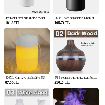
Taşınabilir hava nemlendirici esansiyel Aroma yağı Oil Home Home ev araba serin sis püskürtücü koku arıtma parfüm difüzör 420ML
280ML hava nemlendirici büyük sis hacmi renkli atmosfer ışığı sessiz ev araba için Aroma YAYICI uçucu yağlar aromaterapi
181,88TL
105,76TL
300ML Mini hava nemlendirici USB aromalı uçucu yağ difüzör Spary elektrikli koku dağıtıcı araba ev yatak odası için sıcak ışık hediye
USB serin sis püskürtücü taşınabilir 300ml elektrikli hava nemlendirici ev araba için renkli gece işık ile Aroma yağı difüzörü
87,56TL
210,24TL