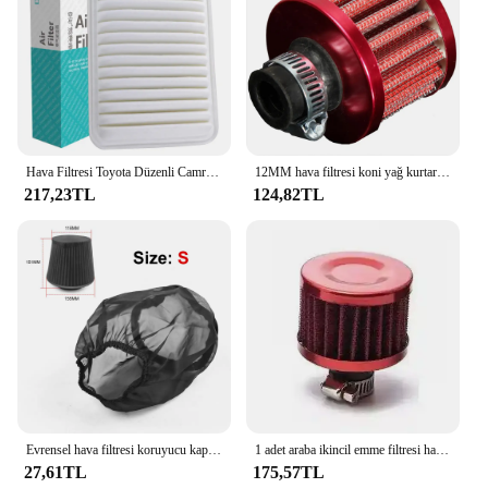
Hava Filtresi Toyota Düzenli Camry XV40 XV50 2007 2008 2009 2010 2011 2012 2013 2014 2015 2016 2017 2.4L 2.5L 2AR-FE 2AZ-FE
12MM hava filtresi koni yağ kurtarma buhar araba motosiklet kırmızı
217,23TL
124,82TL
Evrensel hava filtresi koruyucu kapak su geçirmez yüksek akış HAVA GİRİŞİ filtreler için yağ geçirmez toz geçirmez hava filtresi kapağı
1 adet araba ikincil emme filtresi hava filtresi Mini küçük mantar kafa filtre hava temizleyici araba aksesuarları soğuk HAVA GİRİŞİ
27,61TL
175,57TL