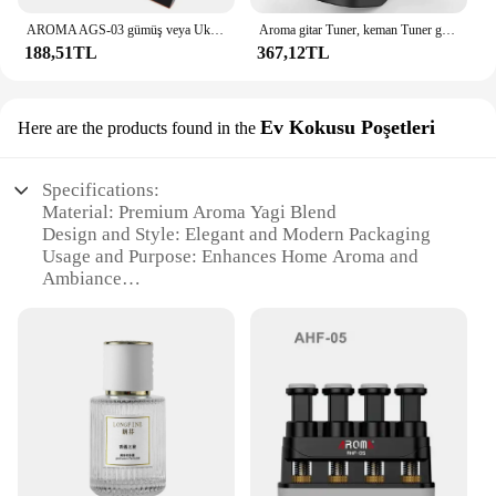
AROMA AGS-03 gümüş veya Ukulele katlanabilir standı, tavşan tarzı
Aroma gitar Tuner, keman Tuner gitar panoya Tuner USB şarj edilebilir dahili pil keman Ukulele Tuner AT‑ 102 siyah
**Aroma Yagi for Everyone**
188,51TL
367,12TL
As a wholesale vendor, we understand the
importance of offering quality products at
Ev Kokusu Poşetleri
Here are the products found in the
competitive prices. Our aroma yagi sets are
designed to cater to a wide range of customers, from
individuals seeking to enhance their personal space
Specifications:
to businesses looking to provide a calming
Material: Premium Aroma Yagi Blend
environment for their clients. With our wholesale
Design and Style: Elegant and Modern Packaging
pricing, you can offer your customers the luxury of
Usage and Purpose: Enhances Home Aroma and
aromatherapy without breaking the bank.
Ambiance
Typical Adaptive Scenario: Perfect for Spa, Yoga,
Enhance your space with the Aroma Yagi Diffuser
and Meditation
Set, a blend of elegance, functionality, and aromatic
Shape or Size or Weight or Quantity: 100g per
delight. Whether you're a vendor, supplier, or
Packet
simply looking to purchase for personal use, this set
Performance and Property: Long-Lasting and
is sure to meet your needs and exceed your
Highly Concentrated Scent
expectations.
Features:
**Elevate Your Senses with Aroma Yagi**