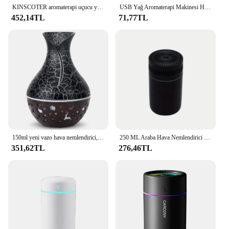
KINSCOTER aromaterapi uçucu yağ koku difüzör, elektrikli USB Aroma YAYICI, Mini yatak odası ultrasonik hava nemlendirici
USB Yağ Aromaterapi Makinesi Hava Temizleme Otomatik Difüzör Koku Giderme Koku Nemlendirici Ofis Yatak Odası Ev Ticari
452,14TL
71,77TL
150ml yeni vazo hava nemlendirici, oyuklu ahşap tahıl aromaterapi uçucu yağ difüzör, 7-renkli LED ışıklar
250 ML Araba Hava Nemlendirici Taşınabilir Mini Sprey Sisli Nemlendirici LED Işık ile USB Powered Uçucu Yağ Diferansiyel Yatak Odası ve Seyahat için
351,62TL
276,46TL