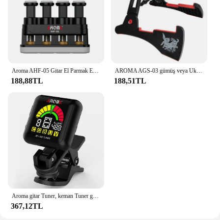
Aroma AHF-05 Gitar El Parmak Egzersiz Kavrama Eğitmen Gitar Piyano Ukulele Gerilim 3lb-7lbs
AROMA AGS-03 gümüş veya Ukulele katlanabilir standı, tavşan tarzı
188,88TL
188,51TL
Aroma gitar Tuner, keman Tuner gitar panoya Tuner USB şarj edilebilir dahili pil keman Ukulele Tuner AT‑ 102 siyah
367,12TL