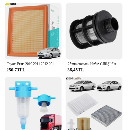
Toyota Prius 2010 2011 2012 2013 2014 2015 XW30 1.8L Hava Filtresi 17801-37020 17801-37021 17801-0T040 17801-0T050
25mm otomatik HAVA GİRİŞİ filtre boruları boru susturucu Webasto Dometic Eberspacher araba hava dizel isıtıcı park ısıtıcısı
250,73TL
36,45TL