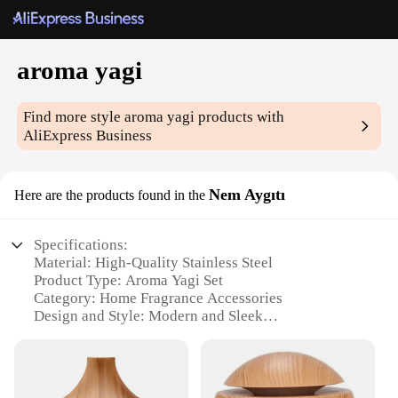
aroma yagi
Find more style
aroma yagi
products with
AliExpress Business
Nem Aygıtı
Here are the products found in the
Specifications:
Material: High-Quality Stainless Steel
Product Type: Aroma Yagi Set
Category: Home Fragrance Accessories
Design and Style: Modern and Sleek
Usage and Purpose: Enhances Aromatic Experience
Performance and Property: Efficient Aroma
Diffusion
Parts and Accessories: Includes Aroma Yagi Device