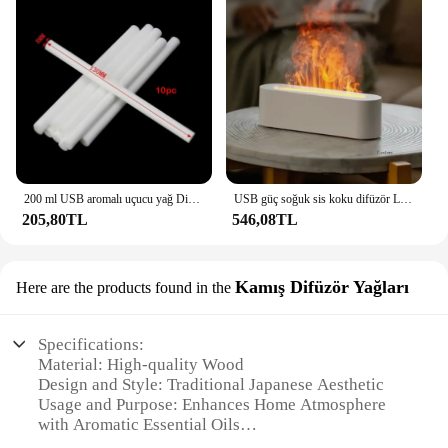
200 ml USB aromalı uçucu yağ Difüzör Ultrasonik Mini Nemlendirici Hava Temizleme Cihazı Ofis Ev için 7 Renk Değişimi LED Gece Lambası
USB güç soğuk sis koku difüzör Led renk değiştirme odası Room hava alev nemlendirici aromatik uçucu yağ difüzör Diffuser di
205,80TL
546,08TL
Kamış Difüzör Yağları
Here are the products found in the
Specifications:
Material: High-quality Wood
Design and Style: Traditional Japanese Aesthetic
Usage and Purpose: Enhances Home Atmosphere
with Aromatic Essential Oils
Performance and Property: Even Distribution of