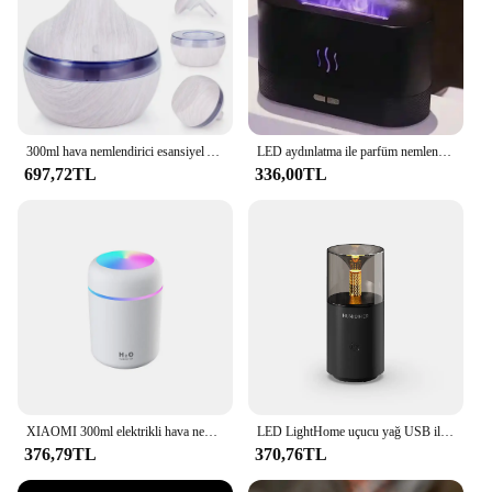
300ml hava nemlendirici esansiyel Aroma yağı difüzörü USB ev ultrasonik ahşap tahıl ficaoffice Office ofis taşınabilir Mini temizleyici
LED aydınlatma ile parfüm nemlendirici ultrasonik hava nemlendirici simülasyon renkli alev koku uçucu yağ alev lambası
697,72TL
336,00TL
XIAOMI 300ml elektrikli hava nemlendirici taşınabilir Aroma yağı difüzör araba arıtma Aroma anyon Mist Maker ile renkli gece lambası
LED LightHome uçucu yağ USB ile Mini taşınabilir araba aromaterapi ofis masası difüzör elektrikli Aroma hava nemlendirici difüzör
376,79TL
370,76TL