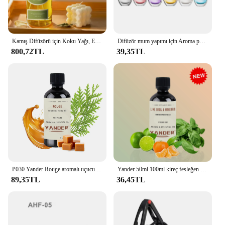
products to their customers.
Kamış Difüzörü için Koku Yağı, Ev Kokusu Yedek, Shangri-La, Hilton, Yasemin, Bergamot Narenciye, 500ml
Difüzör mum yapımı için Aroma püskürtücü yağ koku yağları için uçucu yağ
800,72TL
39,35TL
P030 Yander Rouge aromalı uçucu yağ Unisex ev parfüm yağı ev koku difüzör fer fer banyo bombası odası sprey sabun yapma
Yander 50ml 100ml kireç fesleğen ve Mandarin kokulu mum yağı mum yapımı için aromaterapi yağı koku yağı
89,35TL
36,45TL