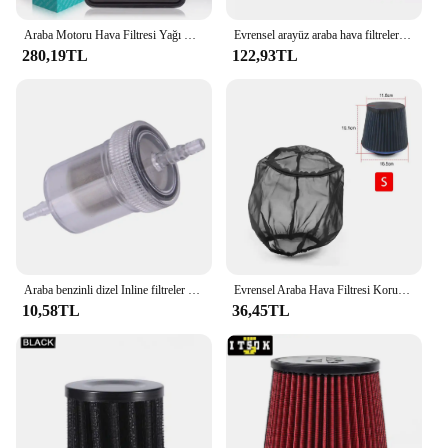
**A Seamless Integration for Wholesale and
Vendors**
Araba Motoru Hava Filtresi Yağı Hyundai Elantra Avante MD UD i30 GD Kia Cee Ceed JD Cerato K3 YD 28113-3X000 Araba Styling Kiti
Evrensel arayüz araba hava filtreleri için küçük 12mm motosiklet Turbo yüksek akış yarış soğuk HAVA GİRİŞİ filtre mantar kafa
280,19TL
122,93TL
For businesses looking to enhance their retail
experience, the aroma yagi sets are an excellent
choice. As a wholesale product, it offers a
competitive edge to vendors and suppliers, allowing
them to provide a high-quality, stylish diffuser to
their customers. The aroma yagi is not just a
product; it's an opportunity to elevate your
offerings and cater to the growing demand for
aromatherapy solutions. With its ease of use and
adaptability, it's a must-have for anyone looking to
create a memorable and fragrant experience for
their customers.
Araba benzinli dizel Inline filtreler plastik dizel yağ filtresi Webasto Eberspacher hava dizel 7.9 için 3.3 x park ısıtıcısı cm
Evrensel Araba Hava Filtresi Koruyucu Kapak Su Geçirmez Yağa Dayanıklı Toz Geçirmez Yüksek Akış Hava Emme Filtreleri için Hava Filtresi Kapağı
10,58TL
36,45TL