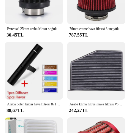
Evrensel 25mm araba Motor soğuk HAVA GİRİŞİ filtre kiti karter havalandırma havalandırma parçası aksesuarları
76mm emme hava filtresi 3 inç yüksek akış 89mm 102mm 3.5 inç 4 inç 3.5/4 inç uzun yarış performans koni K N için Airfilter
36,45TL
787,55TL
Araba polen kabin hava filtresi 87139-YZZ08 87139-30070 87139-07010 Toyota Auris Avensis Camry Corolla Hilux RAV4 Prius Yaris için
Araba klima filtresi hava filtresi Volkswagen / Magotan / Sagitar / Golf / Passat / Touran / Tiguan /Audi 1K0819644
88,67TL
242,27TL