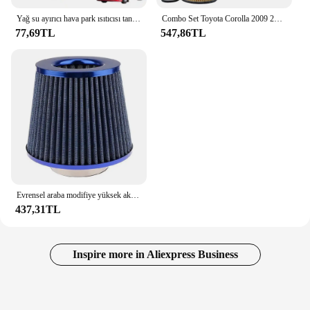
Yağ su ayırıcı hava park ısıtıcısı tankı RV araba yağ yakit filtresi bölüm araba dizel su ayırıcı için Webasto Eberspacher için
Combo Set Toyota Corolla 2009 2010 2011 2012 2013 2014 2015 1.8L Yağ Motoru Kabin Hava filtresi Aktif Karbon 2ZR-FE 2ZR-FAE
77,69TL
547,86TL
Evrensel araba modifiye yüksek akış hava filtresi mantar kafa hava filtresi 76mm evrensel mantar kafa hava filtresi
437,31TL
Inspire more in Aliexpress Business