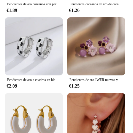
Pendientes de aro coreanos con perlas de imitación para mujer, aretes grandes con perlas redondas blancas de Color dorado, joyería Brincos
Pendientes coreanos de aro de corazón de felpa blanco dulce para mujer, pendientes en forma de C flocados exagerados, regalo de joyería para fiesta y boda
€1.89
€1.26
Pendientes de aro a cuadros en blanco y negro para mujer, aretes redondos de cobre epoxi, Huggie, accesorios para Piercing en la oreja, nueva moda
Pendientes de aro JWER nuevos y exquisitos con empalme de flores blancas para mujer, pendientes C versátiles a la moda, joyería elegante de tendencia coreana
€2.09
€1.25