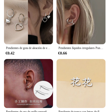
Pendientes de gota de aleación de estilo gótico Punk para mujer y hombre, Color negro/plateado, Estrella cruzada, Simple, moda, joyería Rock
Pendientes líquidos irregulares Punk a la moda, pendientes huecos de Metal con personalidad de Hip-Hop, joyería de fiesta para niñas, regalos, accesorios Y2K
€0.42
€0.66
Pendientes de aro de anillo pequeño para hombres y mujeres, pendientes de filigrana Vintage a la moda, joyería de Color plateado, hermosos regalos
Pendiente de tuerca con letras de flores y caracteres chinos de Color plateado para mujeres y hombres, joyería de acero inoxidable