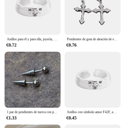
aro blanco Pendientes de aro are a smart investment
in style and quality.
Anillos para él y para ella, joyería, anillos pareja delicados y elegantes, adorno para regalos
Pendientes de gota de aleación de estilo Punk gótico para hombres y mujeres, estrella de cuatro puntas, Cruz, Simple, moda, Rock, Piercing de oreja, joyería, 1 par
€0.72
€0.76
1 par de pendientes de tuerca con punta redonda para hombre y mujer, punta de cono, tornillo de acero de titanio, Piercing para el cuerpo gótico Punk, regalo de joyería
Anillos con símbolo amor F42F, anillos decorativos para perros y gatos, anillos ajustables para amantes mascotas
€1.33
€0.45