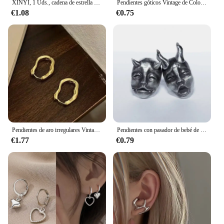
XINYI, 1 Uds., cadena de estrella de Color plateado, doble agujero para la oreja, hueso del oído de acero inoxidable, pendientes de moda Y2K para mujer, joyería
Pendientes góticos Vintage de Color plateado para mujer, pendientes de corazón huecos para fiesta, accesorios de joyería de moda para regalo
€1.08
€0.75
Pendientes de aro irregulares Vintage para mujer, pendientes de acero inoxidable chapados en plata a la moda, joyería coreana, regalos al por mayor
Pendientes con pasador de bebé de demonio con cuernos góticos chapados en plata con personalidad, pendientes de calavera del diablo Prajna para hombres y mujeres, regalo Punk al por mayor
€1.77
€0.79