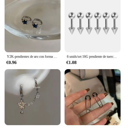
Y2K-pendientes de aro con forma de estrella azul para mujer y niña, aretes Vintage sencillos, joyería estética, regalo
6 unids/set 16G pendiente de tuerca de acero inoxidable 3/4/5mm bola y tornillos cónicos pendientes oreja hueso uñas Piercing joyería del cuerpo
€0.96
€1.08