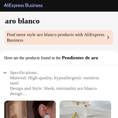
aro blanco
Find more style
aro blanco
products with AliExpress
Business
Pendientes de aro
Here are the products found in the
Specifications:
Material: High-quality, hypoallergenic stainless
steel
Design and Style: Sleek, minimalist aro blanco
design
Usage and Purpose: Versatile accessory for daily
wear or special occasions
Performance and Property: Durable and resistant to
tarnish