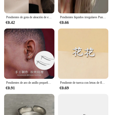
Pendientes de gota de aleación de estilo gótico Punk para mujer y hombre, Color negro/plateado, Estrella cruzada, Simple, moda, joyería Rock
Pendientes líquidos irregulares Punk a la moda, pendientes huecos de Metal con personalidad de Hip-Hop, joyería de fiesta para niñas, regalos, accesorios Y2K
€0.42
€0.66
Pendientes de aro de anillo pequeño para hombres y mujeres, pendientes de filigrana Vintage a la moda, joyería de Color plateado, hermosos regalos
Pendiente de tuerca con letras de flores y caracteres chinos de Color plateado para mujeres y hombres, joyería de acero inoxidable
€0.91
€0.69