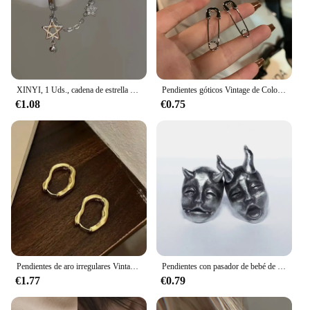
XINYI, 1 Uds., cadena de estrella de Color plateado, doble agujero para la oreja, hueso del oído de acero inoxidable, pendientes de moda Y2K para mujer, joyería
Pendientes góticos Vintage de Color plateado para mujer, pendientes de corazón huecos para fiesta, accesorios de joyería de moda para regalo
€1.08
€0.75
Pendientes de aro irregulares Vintage para mujer, pendientes de acero inoxidable chapados en plata a la moda, joyería coreana, regalos al por mayor
Pendientes con pasador de bebé de demonio con cuernos góticos chapados en plata con personalidad, pendientes de calavera del diablo Prajna para hombres y mujeres, regalo Punk al por mayor
€1.77
€0.79