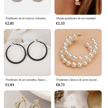
Pendientes de aro huecos redondos de resina blanca Mchic para mujer, joyería diaria versátil de moda, chapado en oro Real de 14 quilates de cobre
Huitan-pendientes de aro esmaltados con forma de corazón blanco para mujer, aretes circulares con temperamento de Color oro rosa, joyería nueva de moda
€2.81
€2.33
Pendientes de aro morados, blancos, rojos y verdes para mujer, pendientes colgantes circulares grandes de 5cm, joyería llamativa Punk para fiesta, nueva moda
Pendientes clásicos de acero inoxidable para mujer, aretes de perlas circulares grandes y elegantes, joyería de moda, accesorios de regalo para el Día de San Valentín
€1.03
€0.73