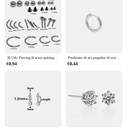
30 Uds. Piercing de acero quirúrgico, accesorios de repuesto, cono de bola, anillo para labio, ceja, herradura, oreja, Tragus, hélice, pendiente, Piercing, 16g
Pendientes de aro pequeños de acero inoxidable para Hombre y Mujer, joyería Simple para Piercing de oreja para cartílago, 1 piezas, 2023
€0.94
€0.44