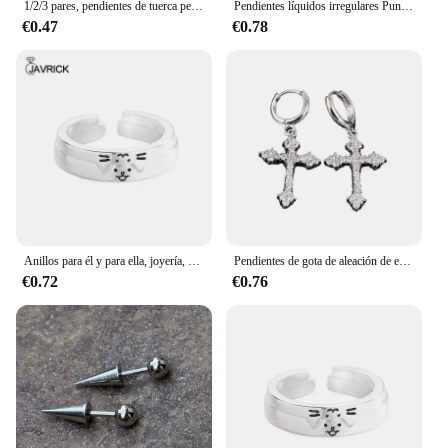
1/2/3 pares, pendientes de tuerca perforados de acero inoxidable con punta de cono de punta redonda Punk para mujeres y hombres, joyería Piercing gótica de moda
Pendientes líquidos irregulares Punk a la moda, pendientes huecos de Metal con personalidad de Hip-Hop, joyería de fiesta para niñas, regalos, accesorios Y2K
€0.47
€0.78
Anillos para él y para ella, joyería, anillos pareja delicados y elegantes, adorno para regalos
Pendientes de gota de aleación de estilo Punk gótico para hombres y mujeres, estrella de cuatro puntas, Cruz, Simple, moda, Rock, Piercing de oreja, joyería, 1 par
€0.72
€0.76