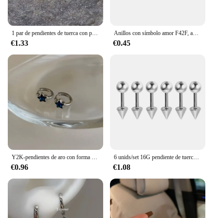
1 par de pendientes de tuerca con punta redonda para hombre y mujer, punta de cono, tornillo de acero de titanio, Piercing para el cuerpo gótico Punk, regalo de joyería
Anillos con símbolo amor F42F, anillos decorativos para perros y gatos, anillos ajustables para amantes mascotas
€1.33
€0.45
Y2K-pendientes de aro con forma de estrella azul para mujer y niña, aretes Vintage sencillos, joyería estética, regalo
6 unids/set 16G pendiente de tuerca de acero inoxidable 3/4/5mm bola y tornillos cónicos pendientes oreja hueso uñas Piercing joyería del cuerpo
€0.96
€1.08