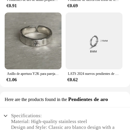
€0.91
€0.69
Anillo de apertura Y2K para parejas, anillos de dedo Punk irregulares con forma de estrella y Luna, joyería de diseño hecha a mano para amantes, regalos de fiesta de Hip Hop para hombres y mujeres
LATS 2024 nuevos pendientes de aro pequeños simples de acero inoxidable para mujeres y hombres de 8mm a 20mm cartílago redondo Piercing en la oreja joyería de moda
€1.06
€0.62
Pendientes de aro
Here are the products found in the
Specifications:
Material: High-quality stainless steel
Design and Style: Classic aro blanco design with a