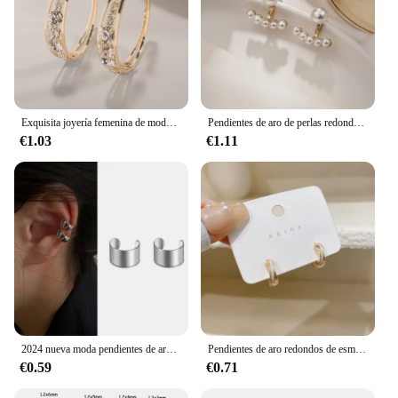
Exquisita joyería femenina de moda, pendientes colgantes de aro con piedras de circón blanco de Color dorado y plateado para mujer, pendientes de boda, regalo de fiesta
Pendientes de aro de perlas redondas elegantes para mujer, temperamento Simple, cuentas blancas, círculo, hebilla de oreja Retro, accesorios de joyería de moda
€1.03
€1.11
2024 nueva moda pendientes de aro de flor de resina marrón blanco para mujer pendientes de Gardenia de moda joyería llamativa al por mayor
Pendientes de aro redondos de esmalte blanco con cruz pequeña exagerada para mujer, joyería tipo C con lazo de Metal Punk de hip hop, regalo de cumpleaños
€0.59
€0.71