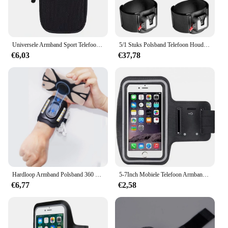
Universele Armband Sport Telefoon Hoesje Voor Looparm Telefoonhouder Sport Mobiele Tas Hand Voor Iphone Xiaomi Huawei Onder 6.5 "7.2"
5/1 Stuks Polsband Telefoon Houder 360 Draaibare Universele Sport Polsband Voor Smartphones Hardlooparmband Voor Wandelen Fietsen
€6,03
€37,78
Hardloop Armband Polsband 360 ° Draaibare Telefoon Houder Fit 4.5-7 'Voor Android Ios Samsung Met Kaart Zakken Voor Hardlopen Fietsen
5-7Inch Mobiele Telefoon Armband Outdoor Sport Smartphone Houder Gym Hardlooptelefoon Tas Arm Band Hoesjes Voor Samsung Voor Iphone Houder
€6,77
€2,58