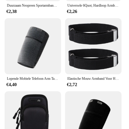
Duurzaam Neopreen Sportarmband Telefoonhoesje Ademend Mesh Zwart Blauw Groen Armzakken Waterdicht Met Headset Gat Universeel
Universele 6Quot; Hardloop Armband Telefoonhoes Houder Hoge Kwaliteit Telefoon Tas Jogging Fitness Gym Arm Band Voor Iphone Samsung Huawei
€2,38
€2,26
Lopende Mobiele Telefoon Arm Tas Telefoon Armband Tas Waterdichte Armband Jogging Case Houder Antislip Sporttas Voor Iphone Samsung
Elastische Mouw Armband Voor Heren Unisex Armband Armband Armbanden Armbanden Houders Mannen Kousenbanden Anti Rok Arm Armband Heren
€4,40
€2,72