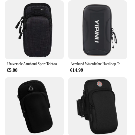
Universele Armband Sport Telefoon Hoesje Voor Looparm Telefoonhouder Sport Mobiele Tas Hand Voor Iphone Xiaomi Huawei Onder 6.5 "7.2"
Armband Waterdichte Hardloop Telefoon Houder Schokbestendig Lichtgevende Mobiele Arm Tas Voor Samsung Xiaomi Huawei Iphone 13 14 Pro Max Case
€5,88
€14,99