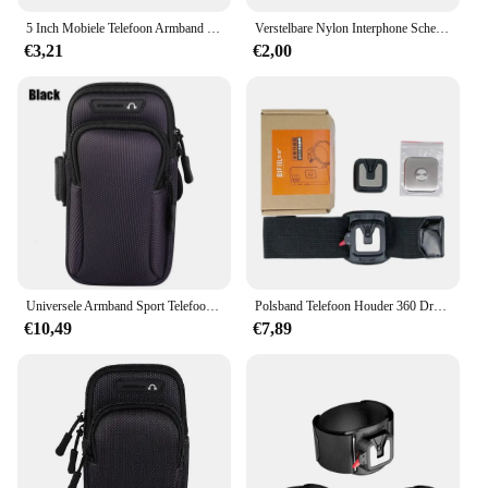
5 Inch Mobiele Telefoon Armband Outdoor Sport Smartphone Houder Gym Looptelefoon Tas Arm Band Hoesjes Voor Samsung Voor Iphone Houder
Verstelbare Nylon Interphone Schede Armband Tas Arm Band Armlet Voor Meerdere Walkie Talkie Zak Gebruik
€3,21
€2,00
Universele Armband Sport Telefoon Hoesje Voor Looparm Telefoonhouder Sport Mobiele Tas Hand Voor Iphone Xiaomi Huawei Onder 6.5 "7.2"
Polsband Telefoon Houder 360 Draaibare Universele Sport Polsband Voor Smartphones Afneembare Hardloop Armband Voor Wandelen Fietsen
€10,49
€7,89