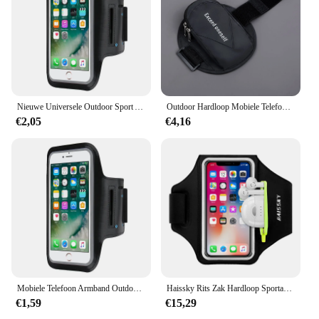
Nieuwe Universele Outdoor Sport Armband Case Telefoon Houder Voor Iphone 13 14 15 Samsung Huawei Gym Hardlooptas Armband Etui
Outdoor Hardloop Mobiele Telefoon Arm Tas Sport Telefoon Armband Tas Waterdichte Reflecterende Jogging Case Cover Houder Voor Iphone Samsung
€2,05
€4,16
Mobiele Telefoon Armband Outdoor Sport Smartphone Houder Gym Hardlooptelefoon Tas Armband Hoesjes Universeel Voor 4-7Inch Mobiele Smartphone
Haissky Rits Zak Hardloop Sportarmband Voor Iphone 15 Ultra 14 13 12 11 Pro Max 15 Plus Riem Op Hand Telefoon Brassard Tassen
€1,59
€15,29