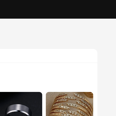
hat they remain shiny and tarnish-free, making them a
 up for a formal event or adding a touch of elegance to your