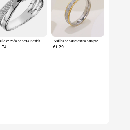
Anillo cruzado de acero inoxidable para mujer, sortija en forma de X de dos tonos, Color oro rosa, joyería de moda
Anillos de compromiso para parejas de amantes de 4mm para mujeres y hombres, anillo de acero inoxidable con circón, joyería de estilo coreano para boda WC033
1.74
€1.29