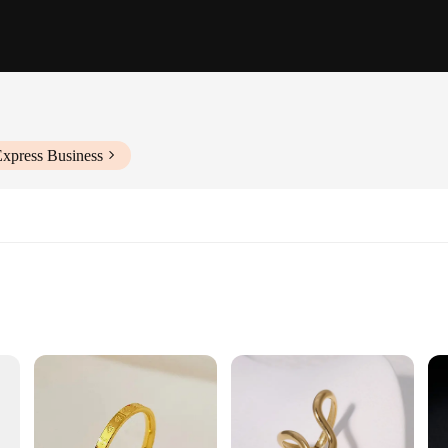
Express Business
re designed to withstand the test of time. The stainless steel material ensures t
eek style make them a versatile addition to any outfit, whether you're dressing