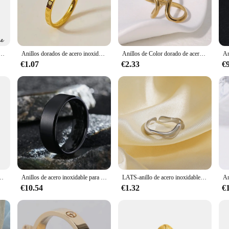
tch with other pieces, these rings offer endless possibilities. Available in vari
provide an economical way to stock up on essential fashion accessories, making
reja, conjunto de anillos de boda con corazón de dragón celta, circonita negra, joyería para el Día de San Valentín, para hombre y mujer
Anillos dorados de acero inoxidable con forma de corazón para mujer, sortija fina de 2mm para dedo, joyería de compromiso, regalo para novia, talla 5/6/7/8/9/10 #
Anillos de Color dorado de acero inoxidable para hombres y mujeres, dijes exagerados personalizados, regalos de joyería, fiesta Popular, 2024
€1.07
€2.33
€
tos acero inoxidable rings are the perfect choice. They are not only stylish bu
t for sale, whether you're looking to expand your retail offerings or provide a
hoice for any occasion.
ja multifacetada de Color plateado y negro, ideal para regalo de aniversario
Anillos de acero inoxidable para hombres, colores: negro, dorado, plateado, tallas de EE. UU. 6-13, anillos de banda simples para hombres
LATS-anillo de acero inoxidable con ondas geométricas para mujer, sortija ajustable, Color dorado, estilo Rock, estética, tendencia de boda, regalo de joyería
€10.54
€1.32
€