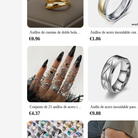
casual attire.
**Versatile and Adaptable for Every Occasion**
Whether you're looking to create a cohesive set or mix and ma
be worn individually or stacked for a unique look. The sets 
or vendor supplies.
Anillos de cuentas de doble bola lisa de acero inoxidable para mujer, Color dorado abierto, anillos geométricos para pareja de boda, regalo de joyería estética
Anillos de acero inoxidable con dijes para pa
**A Gift That Lasts**
€0.96
€1.86
Looking for a thoughtful gift that keeps on giving? These ari
friends, family, or that special someone. The sets are perfec
quality, style, and versatility makes these rings a standout c
Conjunto de 21 anillos de acero inoxidable estilo Punk con forma de mariposa y corazón, anillos de serpiente multielementos, diseño de Tai Chi, 21 piezas
Anillo de acero inoxidable para hombre y mujer, sorti
€4.37
€9.88