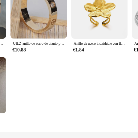
liso Simple de acero inoxidable para mujeres y hombres Y2K, anillo abierto de moda, joyería de fiesta elegante coreana, regalos para parejas
UILZ-anillo de acero de titanio para hombre y mujer, joyería de moda, regalo de amante, anillos de compromiso de boda, 2023
Anillo de acero inoxidable con flores grandes para mujer, sortija elegante, Color dorado, abierto, joyería de dedo, regalo de boda, Punk
€10.88
€1.84
€
ón para mujer, sortija fina de 2mm para dedo, joyería de compromiso, regalo para novia, talla 5/6/7/8/9/10 #