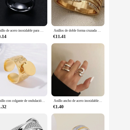
ous sizes, they cater to a wide range of preferences and can
 them a smart choice for both personal use and as wholesale
Anillo de acero inoxidable para hombre y mujer, sortija de compromiso de boda, color negro mate, a la moda
Anillos de doble forma cruzada de circón para mujer, anillo cruzado de acero inoxidable chapado en oro, anillos de pareja de boda de lujo, joyería estética
9.14
€11.41
t also durable, making them a long-lasting keepsake for
 unique gift option for your customers. The combination of
Anillo con colgante de ondulación de acero inoxidable para mujer, Europa y América, regalo de joyería superventas, novedad de 2024
Anillo ancho de acero inoxidable con capas geométricas huecas para mujer, 2 piezas, textura de Metal, resistente al agua, joyería dorada Simple y elegante para diario
1.32
€1.40