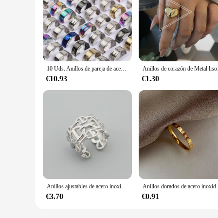
10 Uds. Anillos de pareja de acero inoxidable de estilos mixtos Punk Hip-Hop versátiles para uso diario de fiesta anillos tendencia accesorios para dedos joyería
Anillos de corazón de Metal 
€10.93
€1.30
Anillos ajustables de acero inoxidable para hombres y mujeres, cadena de eslabones geométricos Vintage, anillos de dedo abiertos, joyería de fiesta Punk
Anillos dorados de acero inoxidable con forma de coraz
€3.70
€0.91