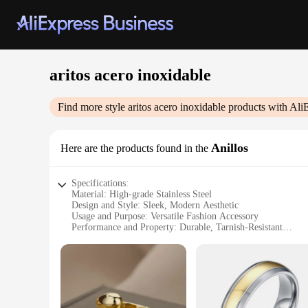
aritos acero inoxidable
Find more style
aritos acero inoxidable
products with Ali
Anillos
Here are the products found in the
Specifications:
Material: High-grade Stainless Steel
Design and Style: Sleek, Modern Aesthetic
Usage and Purpose: Versatile Fashion Accessory
Performance and Property: Durable, Tarnish-Resistant
Shape or Size: Available in Various Sizes
Quantity: Sets of Multiple Rings
Features:
**Unmatched Durability and Style**
Crafted from the finest aritos acero inoxidable, these rings a
practical choice for everyday wear. The modern design and sl