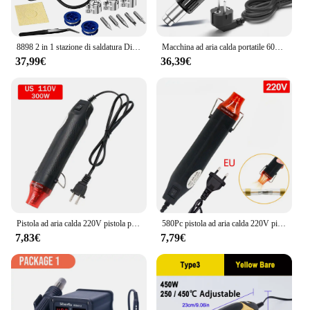
8898 2 in 1 stazione di saldatura Display digitale pistola ad aria calda saldatura rilavorazione per cellulare BGA SMD PCB IC riparazione strumenti di ferro a saldare
Macchina ad aria calda portatile 600W macchina ad aria calda ad alta potenza Set di strumenti di saldatura portatile pistola termica digitale LCD 7 ugelli utensile elettrico
37,99€
36,39€
Pistola ad aria calda 220V pistola per soffiatore di temperatura di saldatura artigianato fai da te essiccatore a caldo di energia elettrica Mini pistola termica per tubi termoretraibili Car Wrap
580Pc pistola ad aria calda 220V pistola a soffiatore di temperatura di saldatura artigianato fai da te asciugatrice a caldo Mini pistola termica guaina termoretraibile Car Wrap
7,83€
7,79€