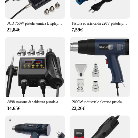
JCD 750W pistola termica Display digitale Micro rilavorazione stazione di saldatura pistola ad aria calda per strumento di riparazione saldatura asciugacapelli 8858
Pistola ad aria calda 220V pistola per soffiatore di temperatura di saldatura fai-da-te asciugacapelli elettrico Mini pistola termica per artigianato guaina termoretraibile Car Wrap
22,84€
7,59€
8898 stazione di saldatura pistola ad aria calda digitale portatile stazione di saldatura per rilavorazione BGA pistola termica per soffiatore ad aria calda dissaldatura VS 8586D 8586
2000W industriale elettrico pistola ad aria calda Display digitale auto Film pistola termica essiccatore d'aria per saldatura soffiatore termico termoretraibile avvolgimento
34,65€
22,26€