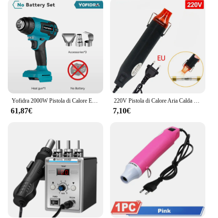
just a tool; it's a versatile solution for a wide range
of heating applications. Whether you're working on
pipes, electrical wiring, or any other project that
requires heat, this tool is up to the task. The
inclusion of a convenient carrying case makes it
easy to transport, ensuring that you have the
necessary equipment at hand whenever you need it.
The tool's design is not only practical but also
aesthetically pleasing, making it a valuable addition
to any toolkit.
Yofidra 2000W Pistola di Calore Elettrica Pistola Ad Aria Calda Palmare Senza Fili con 3 Ugelli Asciugacapelli Domestico Industriale Per Makita 18V Batteria
220V Pistola di Calore Aria Calda Elettrica 300W FAI DA TE Saldatura Temperatura Ventilatore Pistola con Testa Termoretraibile per Mestiere Goffratura Wrap
61,87€
7,10€
**Adaptable to Various Environments**
This heating tool is engineered to adapt to various
environments, making it an excellent choice for
both indoor and outdoor use. Its robust construction
ensures that it can withstand the rigors of different
job sites, while its user-friendly design allows for
quick and easy operation. Whether you're working
in a construction site, a repair shop, or even at
home, the aria calda termorettratile Pistola termica
is the tool that can meet your heating needs. Its
performance and property are unmatched, ensuring