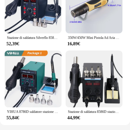
Stazione di saldatura Silverflo 8586D Stazione di saldatura con pistola ad aria calda 2 IN 1 con 2 display digitali, modalità di sospensione di 10 minuti per rilavorazione SMD
350W/450W Mini Pistola Ad Aria Calda A Due Velocità Pistola di Riscaldamento Pistola di Calore di Saldatura Riparazione Del Telefono Mobile Strumento di Pellicola Per Auto Temperatura Regolabile
52,39€
16,89€
YIHUA 8786D saldatore stazione di saldatura ad aria calda stazione di rilavorazione digitale fai da te riparazione del telefono stazione di saldatura strumento di saldatura BGA SMD
Stazione di saldatura 8586D stazione di saldatura per pistola ad aria calda 2 IN 1 con 2 display digitali, modalità di sospensione di 10 minuti per rilavorazione 220V
55,84€
44,99€