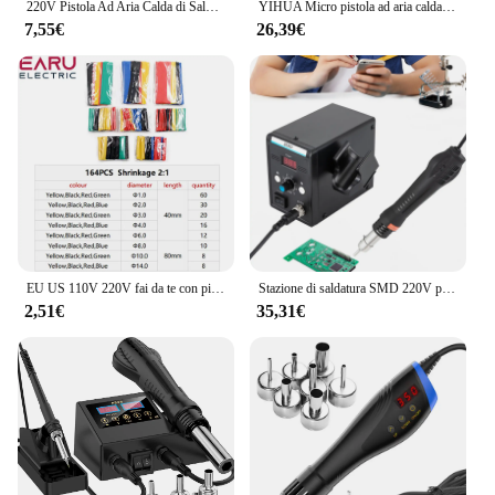
220V Pistola Ad Aria Calda di Saldatura Temperatura Ventilatore Pistola di Energia Elettrica Asciugatrice A Caldo Artigianato FAI DA TE Mini Pistola di Calore Per Tubi Termoretraibili Auto Wrap
YIHUA Micro pistola ad aria calda C/F Temp Adjusted 8858IV 700W stazione di saldatura per rilavorazione di saldatura LCD Digital Heat Gun BGA IC strumenti di saldatura
7,55€
26,39€
EU US 110V 220V fai da te con pistola termica utensile elettrico pistola ad aria calda 300W con sedile di supporto strumento fai da te in plastica termoretraibile
Stazione di saldatura SMD 220V per la riparazione di prodotti elettronici e la dissaldatura della stazione di aria calda con schermo di visualizzazione a LED
2,51€
35,31€