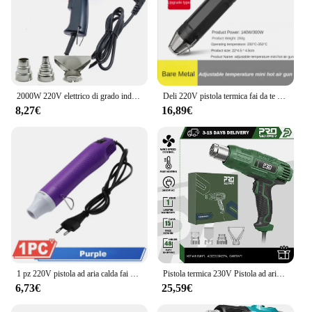
2000W 220V elettrico di grado industriale calore pistola ad aria calda continuo regolabile asciugacapelli strumento pellicola per auto spina europea Display digitale
Deli 220V pistola termica fai da te utensile elettrico lancia ad aria calda 140/300W pistola termica con sedile di supporto strumenti in plastica termoretraibile
8,27€
16,89€
1 pz 220V pistola ad aria calda fai da te saldatura temperatura ventilatore pistola elettrica asciugatrice calda Mini pistola termica per artigianato guaina termoretraibile avvolgere
Pistola termica 230V Pistola ad aria calda elettrica di livello industriale da 2000 W con temperatura regolabile a 2 velocità e 4 accessori per ugelli
6,73€
25,59€