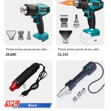
Pistola termica pistola ad aria calda senza fili pistola termica elettrica portatile industriale temperature regolabile Fit batteria Makita 18V (senza batteria)
Pistola termica pistola ad aria calda senza fili 3 ugello a spruzzo pistola termica elettrica portatile industriale temperature regolabili per batteria Makita 18V
28,68€
31,31€