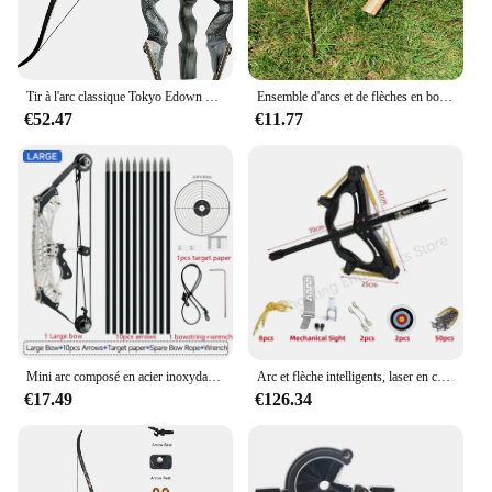
Tir à l'arc classique Tokyo Edown avec membres de noyau en bambou, chasse à l'arc, pratique de la cible, chasseur noir, cible artérielle 30-65, 58 po
Ensemble d'arcs et de flèches en bois de bambou pour enfants, 3 flèches de sécurité, protection de bras chirurgical, tir à l'arc en plein air, jouets de chasse, cadeau pour enfants
€52.47
€11.77
Mini arc composé en acier inoxydable 304, tir à l'arc intérieur et extérieur, poulie de chasse, arc de décompression et 10 flèches
Arc et flèche intelligents, laser en caoutchouc extérieur, boule d'acier de tir, composite métallique télescopique, injuste et fierté
€17.49
€126.34