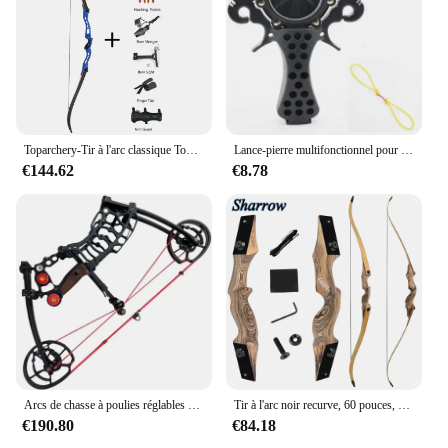
Toparchery-Tir à l'arc classique Tokyo Edown, 66 pouces, arc de compétition sportive professionnelle, pratique de la cible de chasse pour les jeunes adultes RH
Lance-pierre multifonctionnel pour la pêche en plein air, kit d'outils pour la chasse avec flèche et catapulte à élastique
€144.62
€8.78
Arcs de chasse à poulies réglables pour adultes et débutants, poids artériel, tir à billes en acier, griffonnage, ensembles de tir à l'arc, magasins, main droite, kit, 30-70
Tir à l'arc noir recurve, 60 pouces, fendu, Tokyo Edown Hunter, poignée en bois pour droitier, accessoires de chasse
€190.80
€84.18