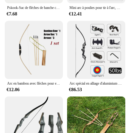
Pskook-Sac de flèches de hanche compact pliable pour les touristes, flèche arrière légère, poche suspendue pour la chasse, système Molle
Mini arc à poulies pour tir à l'arc, main gauche et droite, tir général en plein air, trousse de pratique pour débutant, Interaction Parent-enfant
€7.68
€12.41
Arc en bambou avec flèches pour enfants, ensemble de tir à l'arc, tir en plein air, pratique des loisirs, ensembles de jouets de chasse pour enfants, 1 ensemble, 2 ensembles, 70cm, 27.5 po
Arc spécial en alliage d'aluminium avec poignée, 40/50 livres, pour tir à l'arc droitier
€12.06
€86.53