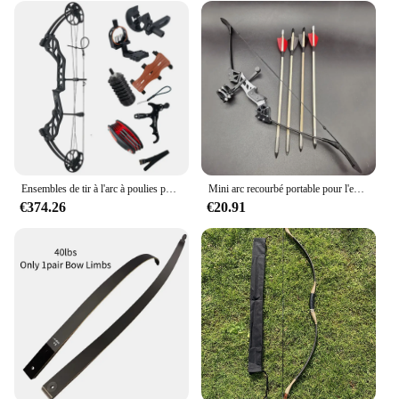
Ensembles de tir à l'arc à poulies pour adultes, poids artériel Piazza, tir réglable, main droite, arcs de chasse, kit pour débutants, jusqu'à IBO 320 Fps, 19-70
Mini arc recourbé portable pour l'extérieur, tir à l'arc avec poignées amovibles, jouet de sport, ensemble d'arc et de flèches, visée injuste
€374.26
€20.91