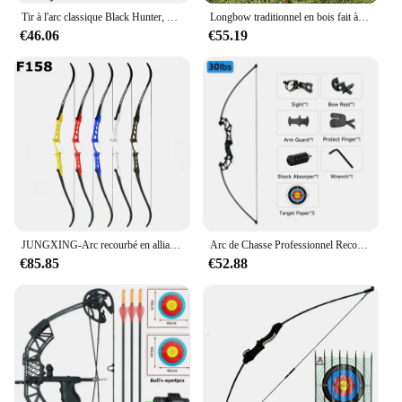
Tir à l'arc classique Black Hunter, noyau de bambou artériel, colonne montante en bois, main droite, chasse américaine, Split Tokyo Edown, 25-60
Longbow traditionnel en bois fait à la main, pratique du tir à l'arc et de la chasse, courbé, artériel, 20-60
€46.06
€55.19
JUNGXING-Arc recourbé en alliage d'aluminium, Riser pour droitier, tir à l'arc, chasse, F 158, 68 pouces, 1, 8-40 lb
Arc de Chasse Professionnel Recourbé entre 13,6 et 22,7 kg, Nouveauté, Force de Frappe Puissante, Tir à l'Arc, Flèche, Sports de Plein Air, Nature
€85.85
€52.88