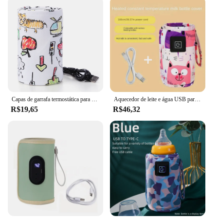
Capas de garrafa termostática para bebês, garrafas portáteis, aquecedor para crianças, termostato, seguro de usar, suprimentos ao ar livre, USB, 5V
Aquecedor de leite e água USB para viagem, saco isolado, aquecedor de mamadeira, aquecedor portátil, carrinho, Natal e Halloween
R$19,65
R$46,32