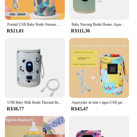
Portátil USB Baby Bottle Warmer, Car Cup Warmer, Ajuste de 3 velocidades, Viagens ao ar livre, Crianças
Baby Nursing Bottle Heater, Aquecedor portátil USB para carro, Acessórios de viagem ao ar livre
R$21,01
R$111,36
USB Baby Milk Bottle Thermal Bag, Universal Digital Display Nursing Bottle Heater, Portable Milk Heat Keeper para viajar
Aquecedor de leite e água USB para viagem, saco isolado, aquecedor de mamadeira, aquecedor portátil, carrinho, Natal e Halloween
R$38,77
R$45,47