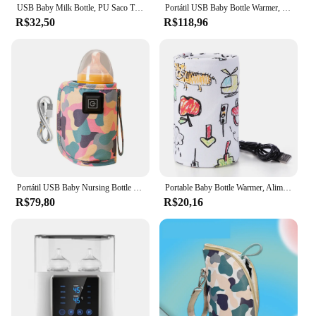
USB Baby Milk Bottle, PU Saco Térmico, Carrinho De Viagem, Aquecedor De Garrafa De Enfermagem Isolado, Recém-nascido Infantil Portátil Alimentadores
Portátil USB Baby Bottle Warmer, Car Cup Warmer, Viagem ao ar livre, Ajuste de 3 velocidades, crianças
R$32,50
R$118,96
Portátil USB Baby Nursing Bottle Heater, Saco de carrinho isolado, Multiuso, Em viagem, Ao ar livre, Inverno, Casa, Viagem
Portable Baby Bottle Warmer, Alimentação de leite Aquecedor de mamadeira, Seguro de usar, Tampas termostáticas de mamadeira, Bebês Suprimentos para Exterior, USB, 5V
R$79,80
R$20,16