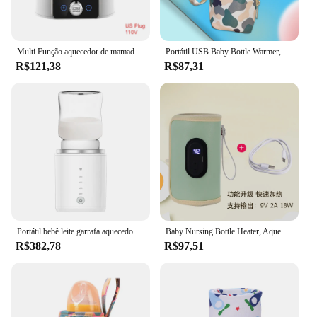
Multi Função aquecedor de mamadeira, aquecedor, esterilizador, 8-em 1, aquecedor de leite rápido com temporizador, leite materno ou fórmula, se encaixa 2 garrafas
Portátil USB Baby Bottle Warmer, Car Cup Warmer, Ajuste de 3 velocidades, Viagens ao ar livre, Crianças
R$121,38
R$87,31
Portátil bebê leite garrafa aquecedor, sem fio leite aquecedor, descongelamento e aquecimento, modos duplos, 4 níveis de temperatura, built-in bateria
Baby Nursing Bottle Heater, Aquecedor portátil USB para carro, Acessórios de viagem ao ar livre
R$382,78
R$97,51