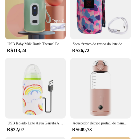
USB Baby Milk Bottle Thermal Bag, Universal Digital Display Nursing Bottle Heater, Portable Milk Heat Keeper para viajar
Saco térmico do frasco do leite do bebê, USB Universal Nursing Bottle, Alimentador portátil do leite do bebê Heat Keeper para viajar, 3 engrenagens
R$113,24
R$26,72
USB Isolado Leite Água Garrafa Aquecedor, Aquecedor de mamadeira, Aquecedores de alimentação portáteis para recém-nascidos e bebê, Carrinho de viagem
Aquecedor elétrico portátil de mamadeira, USB Charge, Aquecedor de água ao ar livre, Instantâneo Dissolva Fórmula Leite, Viagem, 300ml
R$22,07
R$609,73