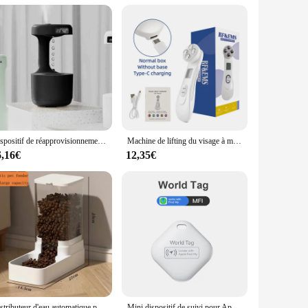
 addition to any skincare regimen. Its advanced technology
n and user-friendly interface make it a dependable tool for
Dispositif de réapprovisionnement en eau anti-passion, humidificateur, goutte d'eau, bureau à domicile, refoulement créatif
Machine de lifting du visage à micro-courant EMS, masseur optimiste pour la peau du visage, appareil de beauté à LED Photon
6,16€
12,35€
Distributeur d'eau automatique pour animaux de compagnie, mangeoire pour chat et chien, bol de stockage de nourriture, seau d'alimentation
Mini dispositif de suivi pour Apple, Find My Key, Smart iTag, Child Finder, Pet Car, GPS Lost Tracker, Bluetooth Tracker, IOS System