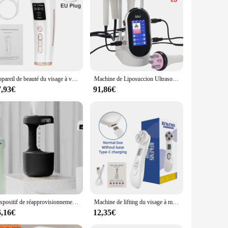
evice is an essential addition to your beauty arsenal. Its
s a commitment to your skin's health and well-being. With its
y professionals looking to offer their clients the latest in
Appareil de beauté du visage à vibration EMS à ultrasons, machine RF Hifu, lifting du visage et du cou, raffermissement de la peau, remodelage, antidéformable, 4 en 1
Machine de Liposuccion Ultrasonique pour Soins du Visage, Appareil de Lifting et de Raffermissement de la Peau, 40K, 4 en 1
7,93€
91,86€
Dispositif de réapprovisionnement en eau anti-passion, humidificateur, goutte d'eau, bureau à domicile, refoulement créatif
Machine de lifting du visage à micro-courant EMS, masseur optimiste pour la peau du visage, appareil de beauté à LED Photon
6,16€
12,35€