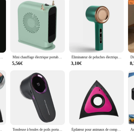
table Nano Mister, Rechargeable par USB, brume de refroidissement, pour le visage, Extensions de cils, pulvérisateur
Mini chauffage électrique portable, chauffage rapide, économie d'énergie, dispositif de détermination Wskins, idéal pour un usage domestique, chauffage de dortoir
Éliminateur de peluches électrique aste par USB pour vêtements, tondeuse à boules de poils, rasoir Fuzz pour vêtements, dispositif d'élimination des Végétde pull
5,56€
3,10€
8
détail, enlèvement de fourrure, dispositif de livres, chiens, chats, brosse à cheveux, outil
Tondeuse à boules de poils portable, dispositif d'élimination des boules de boulochage des vêtements, dissolvant de boulochage de chandail domestique, affichage numérique intelligent
Épilateur pour animaux de compagnie, brosse à poils d'animaux pour canapé, voiture, tapis, appareil à livres, chiens, outil d'épilation