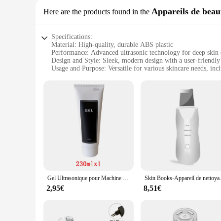
Appareils de beau
Here are the products found in the
Specifications:
Material: High-quality, durable ABS plastic
Performance: Advanced ultrasonic technology for deep skin 
Design and Style: Sleek, modern design with a user-friendly 
Usage and Purpose: Versatile for various skincare needs, inc
Typical Adaptive Scenario: Ideal for home use, offering a sp
Size and Weight: Compact and lightweight, easy to store and
Features:
|Vendors|
**Unlock Your Skin's Potential**
Revolutionize your skincare routine with the appareil a ultra
advanced ultrasonic skincare appliance is not just a facial c
the user-friendly interface ensures that even the most novice 
**Advanced Technology for Optimal Skin Care**
Gel Ultrasonique pour Machine de Thérapie Ultrasonique, Crème Ultrasonique, Appareil de Physiothérapie, Inject Gels, 230ml
Skin Books-Appareil de nettoyage d
The appareil a ultrasons skincare device harnesses the power
2,95€
8,51€
effective in deep cleansing but also in promoting blood circu
of settings to suit your specific skincare needs. Its compact
**A Tool for Every Skincare Enthusiast**