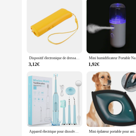
Dispositif électronique de dressage de chien à ultrasons, dissuasif pour chien, formateur de contrôle des aboiements, outil d'entraînement, arrêt des aboiements, répulsif sonique
Mini humidificateur Por
3,12€
1,92€
Appareil électrique pour dissolvant de calcul dentaire, nettoyeur de dents, irrigateur de blanchiment des dents, détartreur, soins des dents, livres dentaires
Mini épilateur portable pour animaux de compagnie, voiture, lit, canapé, tapis, grattoir de 