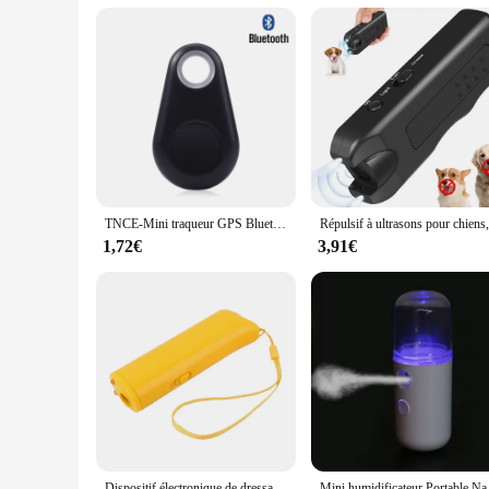
This appareil a ultrasons skincare device is a testament to ad
ensures that you get the best results, whether you're looking
consistent skincare maintenance.
TNCE-Mini traqueur GPS Bluetooth pour animaux de compagnie, dispositif anti-perte rond, localisateur intelligent, suivi de sac et de portefeuille pour enfants
1,72€
3,91€
Dispositif électronique de dressage de chien à ultrasons, dissuasif pour chien, formateur de contrôle des aboiements, outil d'entraînement, arrêt des aboiements, répulsif sonique
Mini humidificateur Por