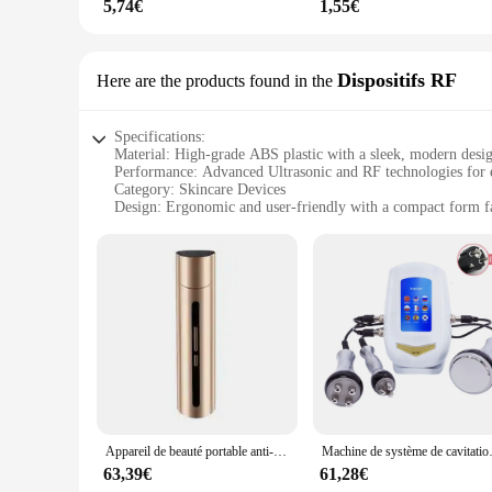
5,74€
1,55€
Dispositifs RF
Here are the products found in the
Specifications:
Material: High-grade ABS plastic with a sleek, modern desi
Performance: Advanced Ultrasonic and RF technologies for e
Category: Skincare Devices
Design: Ergonomic and user-friendly with a compact form f
Usage: Easy-to-use for home or professional settings
Typical Adaptive Scenario: Suitable for all skin types and co
Features:
|Wholesale|Vendors|
**Unmatched Skincare Efficacy**
The appareil a ultrasons skincare device is a testament to c
the skin, promoting collagen production and reducing the app
skincare routine.
**User-Friendly and Versatile**
The appareil a ultrasons skincare device is not just about p
Appareil de beauté portable anti-âge à lumière rouge RF, microcristallin domestique, vibration de la ligne du visage, améliore la beauté
Machine de système de cavitation ultraso
you're a professional aesthetician or a home user, this device
63,39€
61,28€
**Adaptive and Reliable**