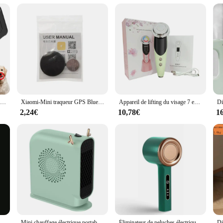
aptability. It is suitable for all skin types and conditions, making it a reliable
 to rejuvenate your skin or maintain its health. The device's durable constructio
Répulsif à ultrasons pour chiens, dispositif anti-aboiement pour chiens, répulsif pour chiens, formation dissuasive contre les aboiements, circulation des aboiements, nouveau, 2024
Xiaomi-Mini traqueur GPS Bluetooth 5.0, dispositif anti-perte, animal de compagnie, enfants, sac, portefeuille, suivi, IOS, Android, recherche intelligente, localisateur, accessoires
Appareil de lifting du visage 7 en 1 pour femme, micro-courant, soin de la peau, EMS RF, masseur facial, luminothérapie, anti-âge, déformable, beauté
2,24€
10,78€
1
table Nano Mister, Rechargeable par USB, brume de refroidissement, pour le visage, Extensions de cils, pulvérisateur
Mini chauffage électrique portable, chauffage rapide, économie d'énergie, dispositif de détermination Wskins, idéal pour un usage domestique, chauffage de dortoir
Éliminateur de peluches électrique aste par USB pour vêtements, tondeuse à boules de poils, rasoir Fuzz pour vêtements, dispositif d'élimination des Végétde pull