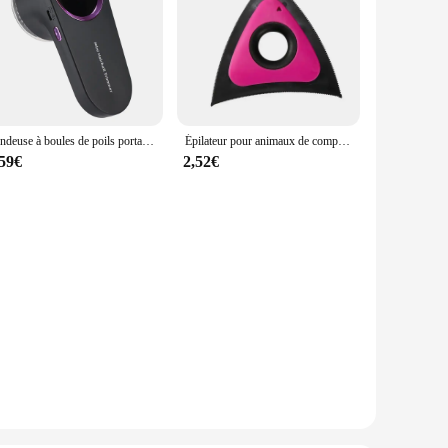
Tondeuse à boules de poils portable, dispositif d'élimination des boules de boulochage des vêtements, dissolvant de boulochage de chandail domestique, affichage numérique intelligent
Épilateur pour animaux de compagnie, brosse à poils d'animaux pour canapé, voiture, tapis, appareil à livres, chiens, outil d'épilation
,59€
2,52€