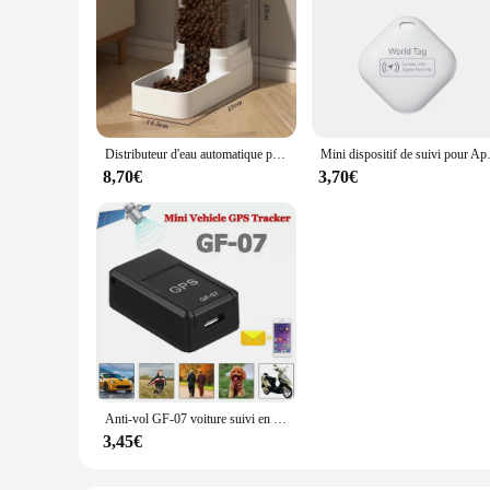
Distributeur d'eau automatique pour animaux de compagnie, mangeoire pour chat et chien, bol de stockage de nourriture, seau d'alimentation
Mini dispositif de suivi pour App
8,70€
3,70€
Anti-vol GF-07 voiture suivi en temps réel enfants Anti-perte localisateur 03Waterproof voiture Tracker localisateur dispositif pièces automobiles
3,45€