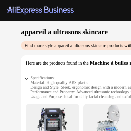
appareil a ultrasons skincare
Find more style
appareil a ultrasons skincare
products wit
Machine à bulles n
Here are the products found in the
Specifications:
Material: High-quality ABS plastic
Design and Style: Sleek, ergonomic design with a modern ae
Performance and Property: Advanced ultrasonic technology 
Usage and Purpose: Ideal for daily facial cleansing and exfol
Typical Adaptive Scenario: Suitable for all skin types and ag
Shape or Size or Weight or Quantity: Compact and lightweig
Features:
|Wholesale|Vendors|
**Revolutionary Skincare Technology**