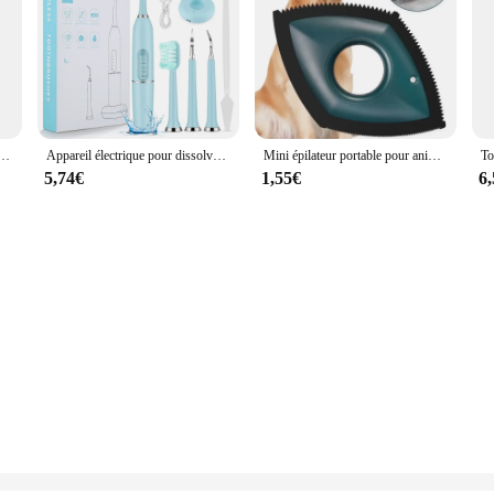
le, Find My Key, Smart iTag, Child Finder, Pet Car, GPS Lost Tracker, Bluetooth Tracker, IOS System
Appareil électrique pour dissolvant de calcul dentaire, nettoyeur de dents, irrigateur de blanchiment des dents, détartreur, soins des dents, livres dentaires
Mini épilateur portable pour animaux de compagnie, voiture, lit, canapé, tapis, grattoir de détail, enlèvement de fourrure, dispositif de livres, chiens, chats, brosse à cheveux, outil
5,74€
1,55€
6