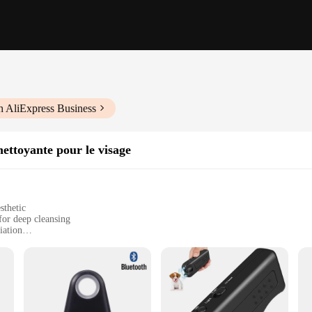
h AliExpress Business
ettoyante pour le visage
sthetic
for deep cleansing
iation
es
ht for easy handling