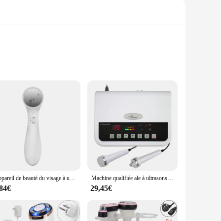
ike experience right in the comfort of your home. This
e sleek, modern design blends seamlessly with any decor, while
Appareil de beauté du visage à ultrasons, appareil anti-âge, nettoyeur électrique, élimination des déformations, lifting de la peau, masseur, haute mort
Machine qualifiée ale à ultrasons, outils de soins de la peau, masseur à ultrasons pour le visage et le corps, resserre les poignées de levage de la peau, appareil de beauté par d'effets
unclogging pores. This advanced technology is not only
,84€
29,45€
g to exfoliate, tone, or massage, this device offers a range
you can maintain your skincare routine wherever you go.