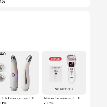
,45€
echnologies, this device is designed to penetrate deep into
s powerful performance, making it an ideal addition to any
able grip, allowing for extended use without fatigue. Whether
AOKO-Ohio eur électrique à ultrasons pour les yeux, appareil de lifting du visage, élimine les poches sous les yeux, cercle sombre, anti-âge, déformable, outils de soins de la peau
Mini machine à ultrasons HIFU pour femme, soins de la peau, raffermissement du cou et du visage, anti-âge, micro courant, EMS, nouveau
ect tool for both beginners and seasoned skincare enthusiasts.
9,19€
28,39€