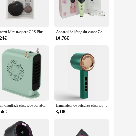
e, cleansing experience. Its high-frequency vibrations work to
it is comfortable to hold and easy to maneuver, making it an
be user-friendly, with intuitive controls that allow you to
Xiaomi-Mini traqueur GPS Bluetooth 5.0, dispositif anti-perte, animal de compagnie, enfants, sac, portefeuille, suivi, IOS, Android, recherche intelligente, localisateur, accessoires
Appareil de lifting du visage 7 en 1 pour femme, micro-courant, soin de la peau, EMS RF, masseur facial, luminothérapie, anti-âge, déformable, beauté
ons skincare machine is your go-to solution. Its compact size
,24€
10,78€
is a perfect gift for friends, family, or even as a treat for
ign, it's a must-have for anyone looking to maintain a radiant
Mini chauffage électrique portable, chauffage rapide, économie d'énergie, dispositif de détermination Wskins, idéal pour un usage domestique, chauffage de dortoir
Éliminateur de peluches électrique aste par USB pour vêtements, tondeuse à boules de poils, rasoir Fuzz pour vêtements, dispositif d'élimination des Végétde pull
,56€
3,10€