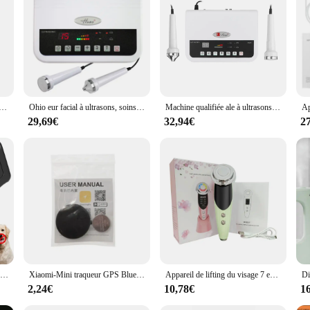
e who values a healthy, glowing complexion, this appareil a ultrasons skincare d
 used for massage and toning. This multifunctional tool is not just a device; it'
re device is not only a personal indulgence but also a smart investment for beaut
aste sans fil HIFU4.0, machine à ultrasons sans fil, 4 en 1, lifting de la peau, raffermissement optimiste, appareil de soins de la peau
Ohio eur facial à ultrasons, soins de la peau, raffermissement par ultrasons, anti-âge, élimination des déformations, machine de beauté pour salon, H3232
Machine qualifiée ale à ultrasons pour salon de beauté, outils de soins de la peau, raffermissement par ultrasons, masseur anti-déformable, H3235
29,69€
32,94€
2
Répulsif à ultrasons pour chiens, dispositif anti-aboiement pour chiens, répulsif pour chiens, formation dissuasive contre les aboiements, circulation des aboiements, nouveau, 2024
Xiaomi-Mini traqueur GPS Bluetooth 5.0, dispositif anti-perte, animal de compagnie, enfants, sac, portefeuille, suivi, IOS, Android, recherche intelligente, localisateur, accessoires
Appareil de lifting du visage 7 en 1 pour femme, micro-courant, soin de la peau, EMS RF, masseur facial, luminothérapie, anti-âge, déformable, beauté
2,24€
10,78€
1