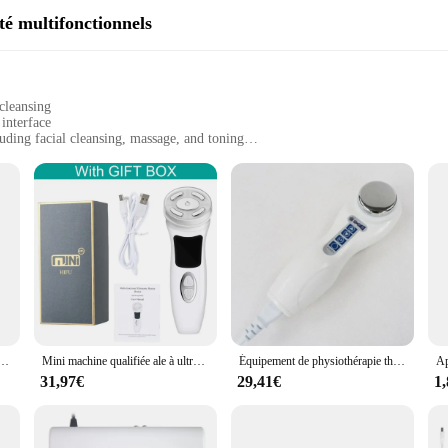
té multifonctionnels
cleansing
interface
luding facial cleansing, massage, and toning
a-like experience
 transport
sons skincare device, a multifunctional beauty tool designed to deliver a spa-l
leanser; it's a complete skincare system that caters to all your beauty needs. Th
beauty enthusiast can achieve professional-level results.
u visage à ultrasons, épurateur de peau électrique, épurateur de visage professionnel, appareil de beauté
Mini machine qualifiée ale à ultrasons 4.0, radiofréquence EMS, microcourant, lifting du visage, masseur optimiste, soins de la peau, appareil de beauté aste
Équipement de physiothérapie thérapeutique portable, Machine à ultrasons pour la thérapie arthricofongique, Ohio eur corporel, Formats d'instituts oto
 of ultrasonic waves to penetrate deep into the skin, removing impurities and 
31,97€
29,41€
1
lation, which aids in the absorption of skincare products. Whether you're lookin
 size and lightweight design make it easy to store and transport, ensuring that 