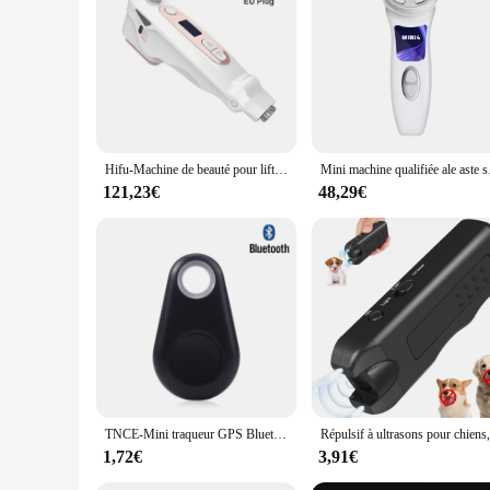
Whether you're a professional beauty expert or simply someon
versatility extends beyond facial cleansing, as it can also be
wholesale and vendor options, this appareil a ultrasons skinca
skincare technology.
Hifu-Machine de beauté pour lifting du visage pour femme, anti-âge, appareil de soins de la peau à ultrasons, raffermissement de la peau, dissolvant déformable, spa, usage domestique, mini
Mini machine qualifiée ale 
121,23€
48,29€
TNCE-Mini traqueur GPS Bluetooth pour animaux de compagnie, dispositif anti-perte rond, localisateur intelligent, suivi de sac et de portefeuille pour enfants
1,72€
3,91€