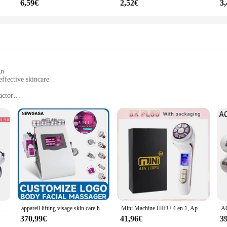
6,59€
2,52€
3
gn
ffective skincare
actor
nditions
utting-edge technology in skincare. Engineered with advanced Ultrasonic and RF t
earance of fine lines and wrinkles. The device's compact form factor belies it
erformance; it's also about convenience. Its ergonomic design ensures a comfort
nique sous vide, appareil de levage de visage RF, masseur oculaire, machine de perte de poids, Eva de graisse, 3 en 1, 40K
appareil lifting visage skin care home appliance massage visage KIM8 Machine de Cavitation Ultrasonique 8 en 1 80k, Laser RF Sous Vide, Perte de Poids, Vibration, Amincissant, Sculptant le Corps, Énergie Anti-Peau
Mini Machine HIFU 4 en 1, Appareil de miles à Ultrasons, Génération 3 Grimpe, Ohio eur Facial à Impulsion EMS, pour le Visage et le Corps
 is versatile enough to meet your skincare needs. Its ease of use makes it a perf
370,99€
41,96€
3