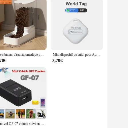
Distributeur d'eau automatique pour animaux de compagnie, mangeoire pour chat et chien, bol de stockage de nourriture, seau d'alimentation
Mini dispositif de suivi pour Apple, Find My Key, Smart iTag, Child Finder, Pet Car, GPS Lost Tracker, Bluetooth Tracker, IOS System
,70€
3,70€
Anti-vol GF-07 voiture suivi en temps réel enfants Anti-perte localisateur 03Waterproof voiture Tracker localisateur dispositif pièces automobiles