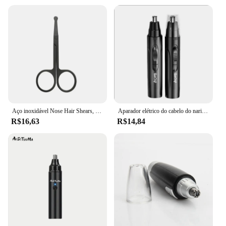
Aço inoxidável Nose Hair Shears, Depilação Facial, Ear e Nariz Sobrancelha Trimming, Fine Care
Aparador elétrico do cabelo do nariz para homens e mulheres, orelha e nariz cabelo aparador, indolor, preto, profissional
R$16,63
R$14,84