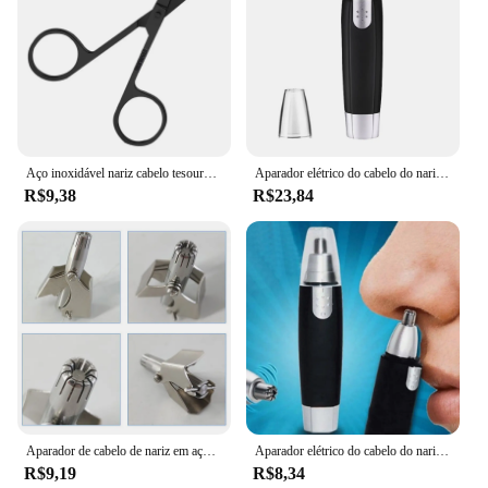
Aço inoxidável nariz cabelo tesoura, cabeça redonda, preto, seguro, unisex, não machucar o nariz
Aparador elétrico do cabelo do nariz, barbeador sobrancelha, tesoura do cabelo
R$9,38
R$23,84
Aparador de cabelo de nariz em aço inoxidável para homens e mulheres, limpador, manual, navalha de barbear mecânica, ferramentas laváveis para depilação
Aparador elétrico do cabelo do nariz e da orelha, depilador do nariz para homens e mulheres
R$9,19
R$8,34