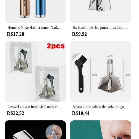
Homens Nose Hair Trimmer Nariz Hair Shaver Bateria Elétrica Homens Nariz Hair Shaver Homens Nariz Hair Scissors
Barbeador elétrico portátil masculino, indolor nariz cabelo aparar, lavável orelha cabelo aparador, limpeza sem ferrugem, baixo ruído
R$17,28
R$9,92
Lavável em aço inoxidável nariz cabelo e orelha aparador para homens, barbeador portátil, lâmina lavável, nariz cabelo removedor, nariz cabelo, Vibrissa
Aparador de cabelo de nariz de aço inoxidável para homens e mulheres, navalha manual, sem barbeador de ruído, lavável, 2 pcs
R$32,52
R$10,44