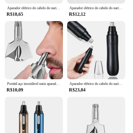
Aparador elétrico do cabelo do nariz aparador recarregável do cabelo do nariz para homens
Aparador elétrico do cabelo do nariz para homens e mulheres, Shaver, Clipper, orelha, pescoço, sobrancelha, Razor Remover Kit
R$18,65
R$12,12
Portátil aço inoxidável nariz aparador de pêlos, barbeador manual, adequado para o cabelo nariz, navalha lavável, homens, 1 conjunto
Aparador elétrico do cabelo do nariz para homens e mulheres, Shaver, Clipper, orelha, pescoço, sobrancelha, Razor Remover Kit
R$10,09
R$23,84