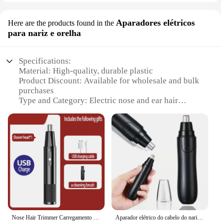
Aparadores elétricos
Here are the products found in the
para nariz e orelha
Specifications:
Material: High-quality, durable plastic
Product Discount: Available for wholesale and bulk
purchases
Type and Category: Electric nose and ear hair
trimmer
Design and Style: Sleek, ergonomic design for easy
handling
Usage and Purpose: Ideal for personal grooming
and maintaining cleanliness
Performance and Property: Precision-engineered
blades for efficient trimming
Parts and Accessories: Comes with multiple
attachments for versatile use
Features:
Nose Hair Trimmer Carregamento USB Nova Alta Qualidade Elétrica Portátil Homens Mini Nariz Hair Trimmer
Aparador elétrico do cabelo do nariz para homens e mulheres, Shaver, Clipper, orelha, pescoço, sobrancelha, Razor Remover Kit
**Effortless Grooming Experience**