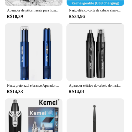
looking to maintain a neat and tidy appearance.
Aparador de pêlos nasais para homens e mulheres, aparador de pêlos, sem ruído, lavável, manual, cosméticos
Nariz elétrico corte de cabelo shaver barbear sobrancelha remoção barbeador usb recarregável face care for men 500mah 14500 li-ion bateria
R$10,39
R$34,96
Nariz preto azul e branco Aparador De Pêlos Barbeador De Metal Produtos De Remoção De Cabelo De Nariz De Guarnição Unisex
Aparador elétrico do cabelo do nariz para homens e mulheres, orelha e nariz cabelo aparador, indolor, preto, profissional
R$14,33
R$14,01