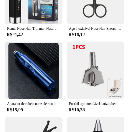
Kemei Nose Hair Trimmer, Nasal Wool Implementar, Nariz Hair Cut, Lavado Clipper e Navalha, Depilador Removedor
Aço inoxidável Nose Hair Shears, Depilação Facial, Ear e Nariz Sobrancelha Trimming, Fine Care
R$21,42
R$16,12
Aparador de cabelo nariz elétrico, orelha e nariz aparador de cabelo, indolor, profissional, preto, azul, homens, mulheres
Portátil aço inoxidável nariz cabelo aparador, manual nariz cabelo remoção ferramenta, nenhum ruído, lavável
R$15,99
R$10,38