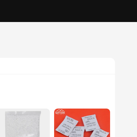
bent polymers, these products are engineered to absorb and
 to 300% of its weight in water, these absorbent sets are