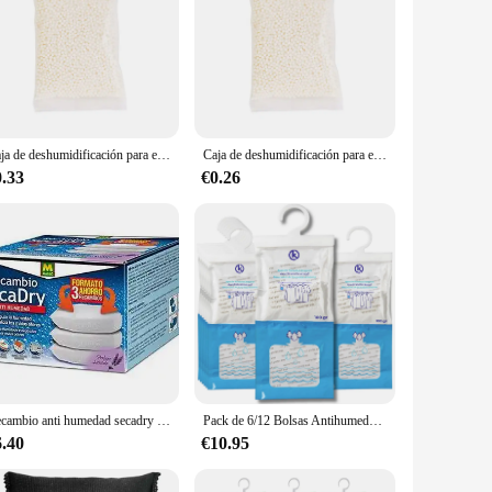
Caja de deshumidificación para el hogar, absorbente de humedad, desecante, fácil uso, armario portátil, deshumidificador de agua de humedad colgante
Caja de deshumidificación para el hogar, deshumidificador de agua, absorbente de humedad, desecante, para armario
0.33
€0.26
Recambio anti humedad secadry caja 3ud
Pack de 6/12 Bolsas Antihumedad con Percha para Armarios, Garajes, Trasteros y Autocaravanas - Deshumidificador Absorbente de Alta Eficiencia, Elimina Humedad y Malos Olores
6.40
€10.95