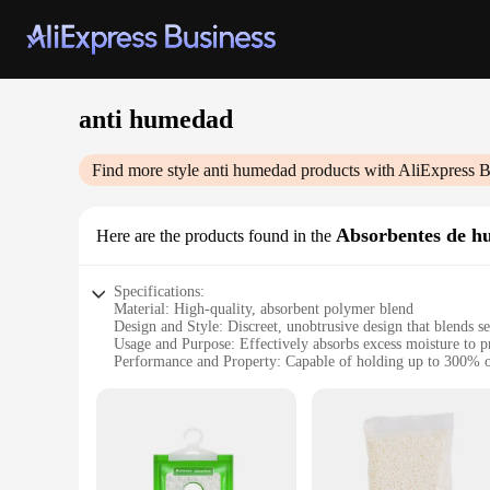
anti humedad
Find more style
anti humedad
products with AliExpress B
Absorbentes de 
Here are the products found in the
Specifications:
Material: High-quality, absorbent polymer blend
Design and Style: Discreet, unobtrusive design that blends s
Usage and Purpose: Effectively absorbs excess moisture to p
Performance and Property: Capable of holding up to 300% of
Quantity: Available in sets to cover larger areas
Applicable People: Ideal for homeowners, businesses, and w
Features:
**Efficient Moisture Control**
The anti humedad Absorbentes de humedad are a game-changer 
retain moisture, preventing condensation and humidity-relate