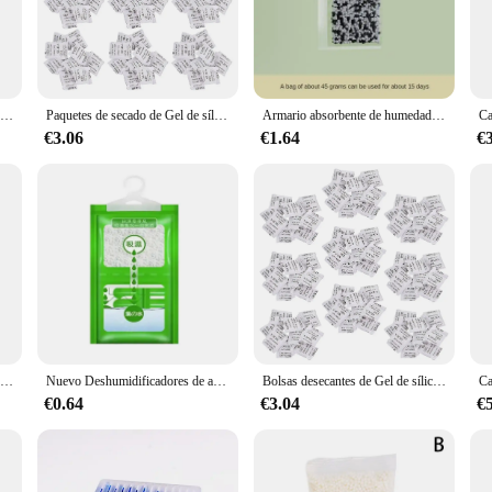
mmercial space, these anti humedad products are the perfect solution. The disc
e available in various sizes, allowing you to tailor your moisture control to t
bsorbent sets are designed to meet the demands of a wide range of users.
Caja de deshumidificación para el hogar, absorbente de humedad, desecante, armario, armario, deshumidificador de agua colgante
Paquetes de secado de Gel de sílice desecante, agente higroscópico absorbente de humedad, bolsas de polvo eficiente, antihumedad, 100 piezas
Armario absorbente de humedad armario deshumidificador montaje en pared a prueba de moho desecante caja higroscópica suministro para dormitorio
€3.06
€1.64
€
ient but also built to last. The high-quality materials ensure that the absorbe
ility and effectiveness make them an excellent investment for anyone looking t
ty of your furniture, or simply enjoy a more comfortable living space, these ab
Caja de deshumidificación para el hogar, absorbente de humedad, desecante, armario, armario, deshumidificador de agua colgante
Nuevo Deshumidificadores de armario, armario colgable, a prueba de moho, bolsa de deshumidificación a prueba de humedad, bolsa de humedad, deshumidificador de armario ecológico
Bolsas desecantes de Gel de sílice, bolsitas absorbentes de humedad, agente higroscópico, polvo absorbente de humedad, 100 piezas
€0.64
€3.04
€