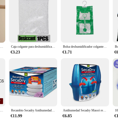
Bolsa absorbente de humedad desecante, deshumidificador antimoho, eliminación de humedad, armario de cloro de calcio
Caja colgante para deshumidificador, armario absorbente de humedad con armario desecante, caja seca antihumedad, armario a prueba de moho, desecante interior
Bolsa deshumidificador colgante para armario, bolsa de secado para armario de 34x15cm, absorbente de humedad, bolsas antihumedad a prueba de moho, 1/5 Uds.
€3.23
€1.71
€
Paquete de Gel de sílice desecante no tóxico, bolsa absorbente de deshumidificador de humedad para cocina y sala de estar, 2/5/10/20g
Recambio Secadry Antihumedad. Paquete de 3 Unidades- 450gr - Massó
Antihumedad Secadry Massó recipiente + recambio 450gr
€11.99
€6.85
€