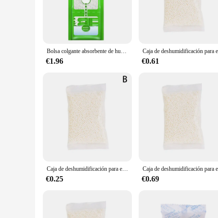
designed to tackle even the most severe humidity problems.
**Versatile and Convenient**
Whether you're looking to safeguard your home, office, or co
making them an unobtrusive addition to any room. The sets ar
homeowner, a business owner, or a wholesale vendor, these a
Bolsa colgante absorbente de humedad para el hogar, dormitorio, armario, bolsa de secado de moho, deshumidificador, paquetes de humedad, 6/3/1 Uds.
**Reliable and Long-Lasting**
€1.96
€0.61
These anti humedad Absorbentes de humedad are not only effic
reliable moisture control for extended periods. Their durab
you're looking to protect your belongings, ensure the longevi
Caja de deshumidificación para el hogar, absorbente de humedad, desecante, armario, colgante, deshumidificador de agua, 1 ud.
€0.25
€0.69