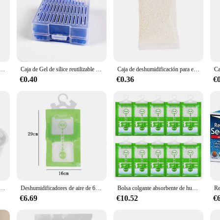
o tóxico, desecante, absorbente de humedad, deshumidificador, bolsa antihumedad, embalaje de almacenamiento de alimentos para ropa, 50 g/pc
Caja de Gel de sílice reutilizable que cambia de Color, desecante, absorbente, deshumidificador de humedad
Caja de deshumidificación para el hogar, deshumidificador de agua, absorbente de humedad, desecante, para armario
€0.40
€0.36
€
 reutilizable, deshumidificador de humedad Visible, productos seguros de aire y aliento para sala de estar, utilidad de sala de estudio
Deshumidificadores de aire de 6V, Mini deshumidificador absorbente de humedad, secador de aire doméstico de sílice USB, máquina deshumidificadora silenciosa antihumedad
Bolsa colgante absorbente de humedad para armario, bolsas antihumedad a prueba de moho, bolsa seca, deshumidificación para armario, desecante interior, 10 Uds.
€6.69
€10.52
€