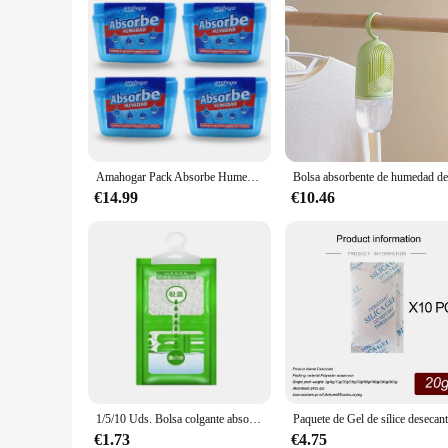
Amahogar Pack Absorbe Humedad Anti Humedad 4-10 Unds 40gr
€14.99
€10.46
1/5/10 Uds. Bolsa colgante absorbente de humedad armario a prueba de moho bolsa antihumedad bolsa seca deshumidificación para armario desecante interior
€1.73
€4.75