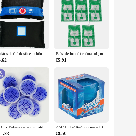
Bolsitas de Gel de sílice multifuncionales para deshumidificador de coche, paquetes absorbentes de humedad, bolsa antihumedad para el hogar, accesorios para coche, 4-1PC
Bolsa deshumidificadora colgante para armario, absorbente de humedad, a prueba de moho, antihumedad, 34X15cm, 1/5 unidades
6.62
€5.91
10 Uds. Bolsas desecantes reutilizables, cuentas de Gel de sílice reutilizables, deshumidificador absorbente de humedad desecante
AMAHOGAR- Antihumedad Block 200g, Absorbe y Elimina la Humedad en Espacios de hasta 35m² - Protección Duradera contra Moho y Olores - Ideal para Baños, Armarios, Sótanos y Más
11.83
€8.50