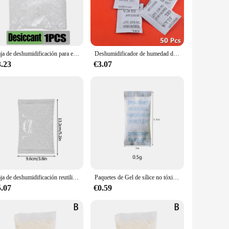
reet design ensures they blend seamlessly with any decor,
he specific needs of your space. Whether you're a
Caja de deshumidificación para el hogar, absorbente de humedad, desecante colgante, armario, deshumidificador de humedad, caja seca antimoho
Deshumidificador de humedad de Gel de sílice no tóxico, absorbente, desecante antihumida para cocina, habitación, almacenamiento de alimentos, 1g, 50 paquetes
3.23
€3.07
nt sets maintain their performance over time, providing
o maintain a comfortable and healthy environment. Whether
sorbent sets are the solution you've been searching for.
Caja de deshumidificación reutilizable, absorbente de humedad, desecante, armario, armario, colgante, deshumidificador de agua, absorbente de agua
Paquetes de Gel de sílice no tóxico, deshumidificador desecante, absorbente de humedad, bolsa antihumedad, almacenamiento de alimentos y ropa, 10-50 piezas, 0,5-3g
5.07
€0.59