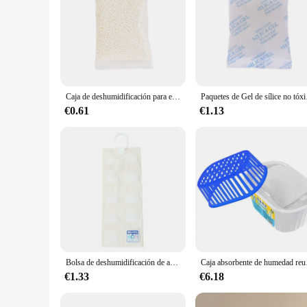
Caja de deshumidificación para el hogar, absorbente de humedad, desecante, armario, armario, deshumidificador de agua colgante
Paquetes de Gel de sílice n
€0.61
€1.13
Bolsa de deshumidificación de armario colgante para el hogar, deshumidificador absorbente de humedad, bolsa desodorante antihumedad, 1 Juego
Caja absorbente de humedad
€1.33
€6.18