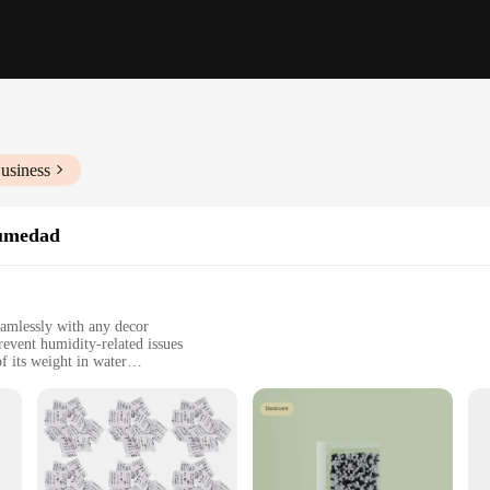
usiness
humedad
eamlessly with any decor
revent humidity-related issues
 its weight in water
holesale vendors
in the battle against excess moisture. Crafted from a superior blend of absor
d issues such as mold and mildew growth. With a remarkable capacity to hold up