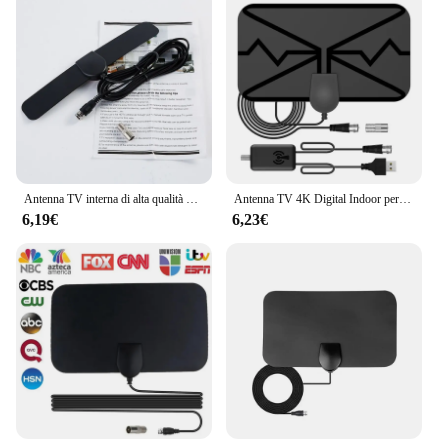
Antenna TV interna di alta qualità DVB T2 ATSC 1080P amplificatore digitale ricevitore satellitare ad alto guadagno Antenna per auto integrata
Antenna TV 4K Digital Indoor per tutte le TV digitali 30DB Booster ad alto guadagno HD per RV Antenna interna Outdoor Global HDTV Free Channel
6,19€
6,23€