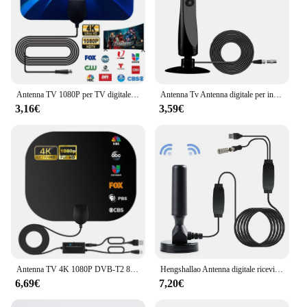
Antenna TV 1080P per TV digitale globale 4K DVB-T2 Booster HDTV per antenna per auto da esterno RV Smart TV per interni spina ue
Antenna Tv Antenna digitale per interni ad alto guadagno ripetitore di segnale amplificato per ampia gamma Hdtv Reception Home Tv soluzione aerea
3,16€
3,59€
Antenna TV 4K 1080P DVB-T2 8000 miglia Booster HD per TV digitale globale RV Antenna per auto all'aperto TV interna Antenna a canale Radio FM
Hengshallao Antenna digitale ricevitore TV antenna TV segnale esterno 5000 miglia con raggio amplificatore dvb-t ISDB-T parabola satellitare
6,69€
7,20€