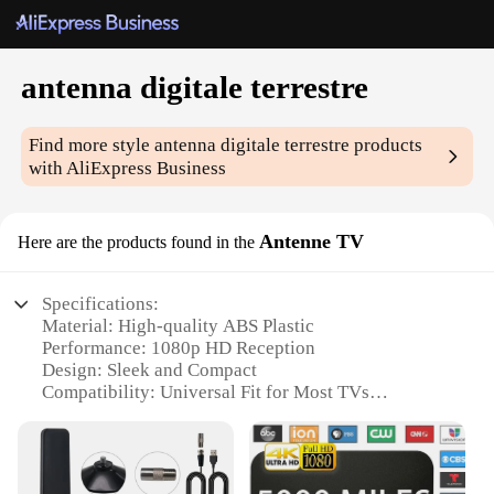
antenna digitale terrestre
Find more style
antenna digitale terrestre
products
with AliExpress Business
Antenne TV
Here are the products found in the
Specifications:
Material: High-quality ABS Plastic
Performance: 1080p HD Reception
Design: Sleek and Compact
Compatibility: Universal Fit for Most TVs
Ease of Installation: User-Friendly with No Tools
Required
Signal Strength: Enhanced with Built-in Amplifier