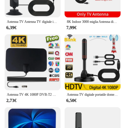
Antenna TV Antenna TV digitale interna per Smart TV 1080P All Television Indoor ad alta definizione terrestre Wave Digitaltv durevole
8K Indoor 3000 miglia Antenna digitale HDTV Antenna TV con amplificatore Booster DVB T2 ISDBT ricevitore di segnale satellitare
6,39€
7,99€
Antenna TV 4K 1080P DVB-T2 Booster HD per TV digitale globale RV outdoor 50 miglia Antenna per auto TV interna FM Radio Channel Antenna Tv
Antenna TV digitale portatile domestica amplificatore VHF/UHF 4K canali HD gratuiti Indoor DVBT ATSC Booster ricevitore TV satellitare ad alta gamma
2,73€
6,50€