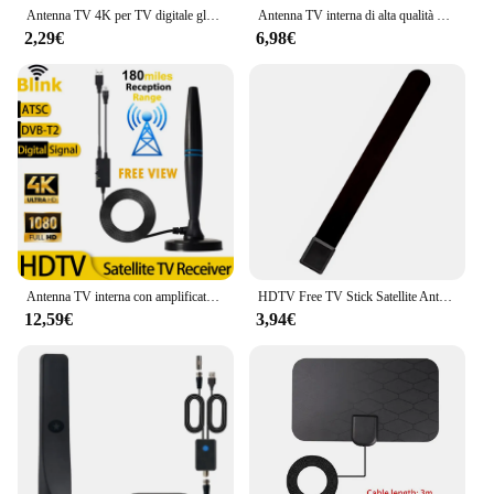
Antenna TV 4K per TV digitale globale 1080P 5000 Mile HD Booster per RV antenna per auto all'aperto ricevitore di segnale Smart TV per interni
Antenna TV interna di alta qualità DVB T2 ATSC 1080P amplificatore digitale ricevitore satellitare ad alto guadagno Antenna per auto integrata
2,29€
6,98€
Antenna TV interna con amplificatore 46-862M a lungo raggio 4K 1080P Digital HD Signal Booster DVBT2 ATSC potente ricevitore TV satellitare
HDTV Free TV Stick Satellite Antenna digitale interna cavo fossato Antenna TV digitale HD Antenna digitale interna ricevitori TV
12,59€
3,94€