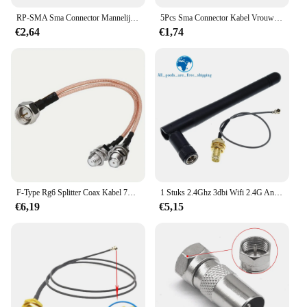
RP-SMA Sma Connector Mannelijke Naar Vrouwelijke Verlengkabel Koperen Feeder Draad Voor Coax Coaxiale Wifi Netwerkkaart Rg174 Router Antenne
5Pcs Sma Connector Kabel Vrouwelijke Ufl/U. Fl/Ipx/Ipex Ufl Naar Sma Vrouwelijke RG1.13 Antenne Rf Kabel Assemblage RP-SMA-K
€2,64
€1,74
F-Type Rg6 Splitter Coax Kabel 75ohm Tv Antenne 3 Weg Splitter Combiner Rfadapter F Mannelijke Naar F Dubbele Vrouwelijke Rg316 Coaxiale Kabel
1 Stuks 2.4Ghz 3dbi Wifi 2.4G Antenne Antenne Antenne RP-SMA Mannelijke Draadloze Router + 17Cm Pci U. Fl Ipx Naar Rp Sma Mannelijke Pigtail Kabel Connector
€6,19
€5,15