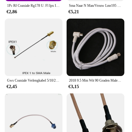
1Pc Rf Coaxiale Rg178 U. Fl Ipx Ipex1 Vrouwelijke Jack 1 Tot 4 Drievoudige Splitter Sma Kabel Pigtail Wifi Antenne Verlengkabel Jumper
Sma Naar N Man/Vrouw Lmr195 Rf Coaxiale Kabel 50ohm Lmr195 Pigtail Draad Antenne Pigtail Jumper Kabel Voor Microgolf Radioproject
€2,86
€5,21
Gws Coaxiale Verlengkabel 5/10/20/50Cm Lengte Ufl Connector Antenne Pigtail Ipex1 1.13 Kabelaansluitingen Jack Connectoren Gps Wifi
2018 9.5 Mm Wit 90 Graden Male Naar F Type Man Coaxiale Tv Satelliet Antenne Kabel
€2,45
€3,15