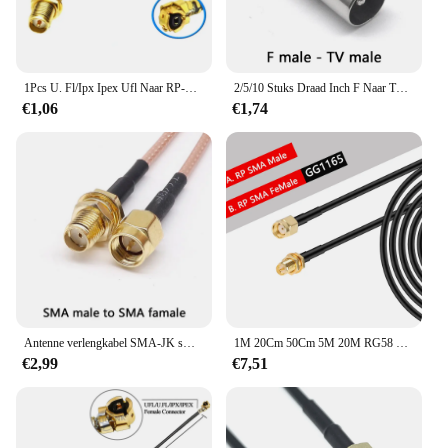
1Pcs U. Fl/Ipx Ipex Ufl Naar RP-SMA Connector Sma Connector Vrouw Man Antenne Wifi Pigtail Kabel Ufl Ipex 1.13Mm
2/5/10 Stuks Draad Inch F Naar Tv Mannelijke En Vrouwelijke Vernikkelde Kabel Tv Set-Top Box Rf-F Revolutie Antenne Vrouw
€1,06
€1,74
Antenne verlengkabel SMA-JK sma mannelijke naar vrouwelijke binnenste schroef binnenste gat naar buitenste schroef binnenste naald rg316 adapter kabel
1M 20Cm 50Cm 5M 20M RG58 Kabel Rp Sma Male Naar Rp Sma Vrouwelijke Schot wifi Antenne Verlengsnoer RG-58 50 Ohm Sma Pigtail Jumper
€2,99
€7,51