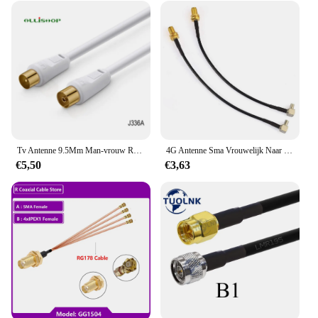
Tv Antenne 9.5Mm Man-vrouw RG6 Quad Shield CL2 Satelliet Verlengkabel Flylead Antenne Man-vrouw Rf coaxiale Connector
4G Antenne Sma Vrouwelijk Naar Ts9 Mannelijke Adapter Kabel 15Cm 2 Stuks Voor Externe Antenne Router Huawei E5372 E5577 E5786 E5787
€5,50
€3,63