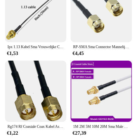
Ipx 1.13 Kabel Sma Vrouwelijke Connector Aan Ufl/U. Fl/Ipx/Ipex Laag Verlies Kabel Ipx Naar Sma Pigtail Wifi Antenne Verlengkabel
RP-SMA Sma Connector Mannelijke Naar Mannelijke Verlengkabel Koperen Feeder Draad Voor Coax Coaxiale Wifi Netwerkkaart Rg174 Router Antenne
€1,53
€4,45
Rg174 Rf Coaxiale Coax Kabel Assemblage Sma Man Naar Sma Mannelijke Stekker Antenne Extender Kabel Adapter Jumper 5Cm ~ 10M
1M 2M 5M 10M 20M Sma Male Naar Sma Male RG58 50ohm Coaxkabel Sma plug Wifi Antenne Verlengkabel Connector Adapter Pigtail
€1,22
€27,39