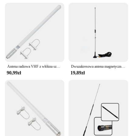
Antena radiowa VHF z włókna szklanego, 2 metry 136-174 MHz GMRS antena podstawowa złącze So239 do mobilnego nadajnika-odbiorczego urządzenia Ham Radio
Dwuzakresowa antena magnetyczna VHF UHF Ham Radio, ręczna antena dwukierunkowa SMA żeńska do Kenwood BaoFeng Walkie Talkie
90,99zł
19,89zł