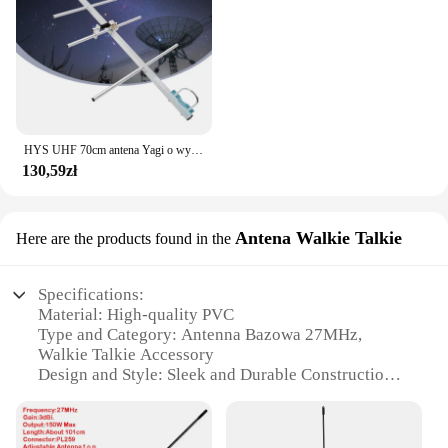
HYS UHF 70cm antena Yagi o wysokim wzmocnieniu, 9dBi 400-470Mhz zewnętrzna GMRS kierunkowa Yagi dla radia amatorskiego, system wzmacniacza, 433mhz
130,59zł
Antena Walkie Talkie
Here are the products found in the
Specifications:
Material: High-quality PVC
Type and Category: Antenna Bazowa 27MHz,
Walkie Talkie Accessory
Design and Style: Sleek and Durable Construction
Usage and Purpose: Enhanced Communication
Range
Typical Adaptive Scenario: Outdoor Activities,