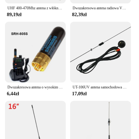
UHF 400-470Mhz antena z włókna szklanego 17 cali radio mobilne GMRS antena podstawowa do krótkofalówki urządzenie Repeater mobilny transceiver
Dwuzakresowa antena radiowa VHF UHF Ham Radio 144/430 MHz i zestaw samolotów gruntowych do samochodów ciężarowych JEEP Mobilny transceiver
89,19zł
82,39zł
Dwuzakresowa antena o wysokim wzmocnieniu UHF + VHF SRH805S SMA żeńska antena dla TK3107 2107 dla Baofeng UV-5R 888S UV-82 Walkie Talkie Radio
UT-106UV antena samochodowa magnetyczny SMA-F dwuzakresowy antena pokładowa VHF UHF dla Baofeng UV-5R UV82 GT-3TP GT-5 szynka akcesoria radiowe
6,44zł
17,09zł