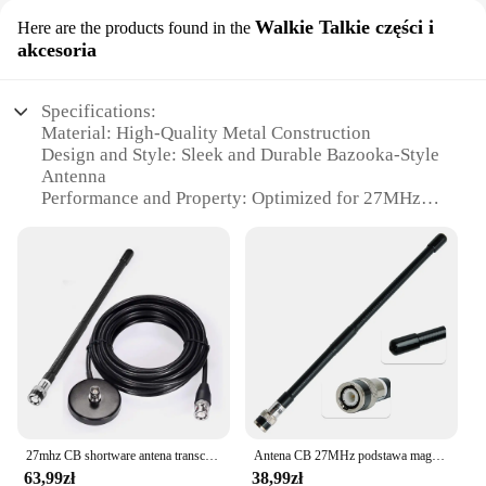
Walkie Talkie części i
Here are the products found in the
akcesoria
Specifications:
Material: High-Quality Metal Construction
Design and Style: Sleek and Durable Bazooka-Style
Antenna
Performance and Property: Optimized for 27MHz
Frequency
Parts and Accessories: Comes with Mounting
Hardware for Easy Installation
Usage and Purpose: Ideal for Walkie Talkie
Communication
Typical Adaptive Scenario: Outdoor Activities,
Emergency Response, and Security
Features:
|Vendors|
27mhz CB shortware antena transceiver antena samochodowa z główną przyssawką BNC podstawa 3M RG58 podajnik BNC bagażnik mobilna antena radiowa
Antena CB 27MHz podstawa magnetyczna z miękkim biczem z męskim złączem BNC i PL259 dla Cobra Midland Uniden Maxon President Radio samochodowe
**Enhanced Communication and Reliability**
63,99zł
38,99zł
The antena bazowa 27mhz is a crucial component