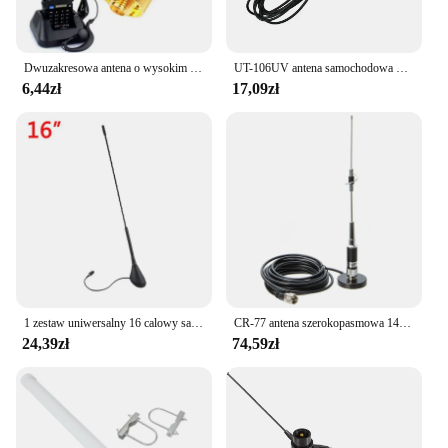
Dwuzakresowa antena o wysokim wzmocnieniu UHF + VHF SRH805S SMA żeńska antena dla TK3107 2107 dla Baofeng UV-5R 888S UV-82 Walkie Talkie Radio
UT-106UV antena samochodowa magnetyczny SMA-F dwuzakresowy antena pokładowa VHF UHF dla Baofeng UV-5R UV82 GT-3TP GT-5 szynka akcesoria radiowe
6,44zł
17,09zł
1 zestaw uniwersalny 16 calowy samochód anty hałas bat maszt dachowy AM/FM antena antena + podstawa dla BMW VW Jetta Bora Golf Polo MK4 Passat Audi
CR-77 antena szerokopasmowa 144/430Mhz z MB60 PL259 5M UHF męska antena mobilna samochodowa kabel koncentryczny MINI podstawa magnetyczna do szynki
24,39zł
74,59zł