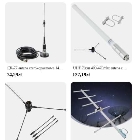
CR-77 antena szerokopasmowa 144/430Mhz z MB60 PL259 5M UHF męska antena mobilna samochodowa kabel koncentryczny MINI podstawa magnetyczna do szynki
UHF 70cm 400-470mhz antena z włókna szklanego GMRS antena podstawowa z zestawem anteny samolotowej uziemiającej dla śmigła Radio Repeater mobilny nadajnik-odbiornik
74,59zł
127,19zł