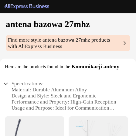
antena bazowa 27mhz
Find more style
antena bazowa 27mhz
products
with AliExpress Business
Komunikacji anteny
Here are the products found in the
Specifications:
Material: Durable Aluminum Alloy
Design and Style: Sleek and Ergonomic
Performance and Property: High-Gain Reception
Usage and Purpose: Ideal for Communication
Systems
Typical Adaptive Scenario: Suitable for Various
Environments
Shape or Size or Weight or Quantity: Compact and