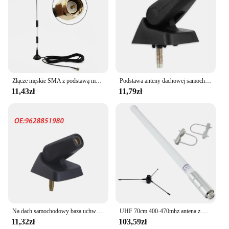
Złącze męskie SMA z podstawą magnetyczną Dwuzakresowa antena radiowa dla VHF UHF 136 174 MHz 400 470 MHz Zakres częstotliwości
Podstawa anteny dachowej samochodu Wodoodporny, pojedynczy wzmocniony cokół Szeroki zasięg Praktyczny uchwyt montażowy Akcesoria
11,43zł
11,79zł
Na dach samochodowy baza uchwyt na antenę powietrznych dla Peugeot 106 205 206 306 309 405 406 806 dla Citroen AX BX C15 Berlingo Xsara Saxo 656110
UHF 70cm 400-470mhz antena z włókna szklanego GMRS antena podstawowa z zestawem anteny samolotowej uziemiającej dla śmigła Radio Repeater mobilny nadajnik-odbiornik
11,32zł
103,59zł