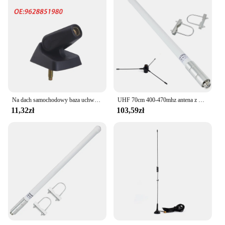
Na dach samochodowy baza uchwyt na antenę powietrznych dla Peugeot 106 205 206 306 309 405 406 806 dla Citroen AX BX C15 Berlingo Xsara Saxo 656110
UHF 70cm 400-470mhz antena z włókna szklanego GMRS antena podstawowa z zestawem anteny samolotowej uziemiającej dla śmigła Radio Repeater mobilny nadajnik-odbiornik
11,32zł
103,59zł