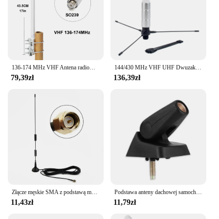
136-174 MHz VHF Antena radiowa z włókna szklanego SO-239 Złącze Kierunkowa antena zewnętrzna do mobilnego nadajnika-odbiorczego Ham Radio
144/430 MHz VHF UHF Dwuzakresowa wodoodporna zewnętrzna antena podstawowa z włókna szklanego z uchwytem montażowym Zestaw samolotu uziemiającego do radia dwukierunkowego
79,39zł
136,39zł
Złącze męskie SMA z podstawą magnetyczną Dwuzakresowa antena radiowa dla VHF UHF 136 174 MHz 400 470 MHz Zakres częstotliwości
Podstawa anteny dachowej samochodu Wodoodporny, pojedynczy wzmocniony cokół Szeroki zasięg Praktyczny uchwyt montażowy Akcesoria
11,43zł
11,79zł