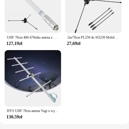
UHF 70cm 400-470mhz antena z włókna szklanego GMRS antena podstawowa z zestawem anteny samolotowej uziemiającej dla śmigła Radio Repeater mobilny nadajnik-odbiornik
2m/70cm PL259 do SO239 Mobilna antena bazowa Zestaw samolotu uziemiającego Radio samochodowe Wzmocnienie sygnału dla Cobra ICOM Kenwood Midland
127,19zł
27,69zł
HYS UHF 70cm antena Yagi o wysokim wzmocnieniu, 9dBi 400-470Mhz zewnętrzna GMRS kierunkowa Yagi dla radia amatorskiego, system wzmacniacza, 433mhz
130,59zł