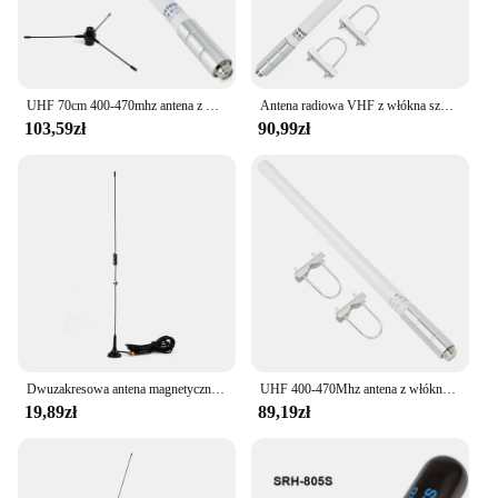
UHF 70cm 400-470mhz antena z włókna szklanego GMRS antena podstawowa z zestawem anteny samolotowej uziemiającej dla śmigła Radio Repeater mobilny nadajnik-odbiornik
Antena radiowa VHF z włókna szklanego, 2 metry 136-174 MHz GMRS antena podstawowa złącze So239 do mobilnego nadajnika-odbiorczego urządzenia Ham Radio
103,59zł
90,99zł
Dwuzakresowa antena magnetyczna VHF UHF Ham Radio, ręczna antena dwukierunkowa SMA żeńska do Kenwood BaoFeng Walkie Talkie
UHF 400-470Mhz antena z włókna szklanego 17 cali radio mobilne GMRS antena podstawowa do krótkofalówki urządzenie Repeater mobilny transceiver
19,89zł
89,19zł