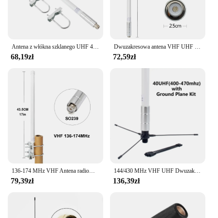
Antena z włókna szklanego UHF 400-470 mhz 17 cali Radio mobilne GMRS Antena podstawowa do urządzeń Ham Radio Repeater Mobilny nadajnik-odbiornik
Dwuzakresowa antena VHF UHF z włókna szklanego 144/430 MHz SO239 Antena podstawowa radia mobilnego do urządzeń Ham Radio Repeater Mobile Transceiver
68,19zł
72,59zł
136-174 MHz VHF Antena radiowa z włókna szklanego SO-239 Złącze Kierunkowa antena zewnętrzna do mobilnego nadajnika-odbiorczego Ham Radio
144/430 MHz VHF UHF Dwuzakresowa wodoodporna zewnętrzna antena podstawowa z włókna szklanego z uchwytem montażowym Zestaw samolotu uziemiającego do radia dwukierunkowego
79,39zł
136,39zł