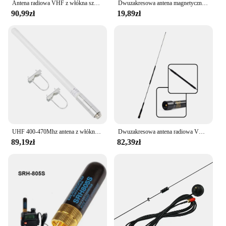
Antena radiowa VHF z włókna szklanego, 2 metry 136-174 MHz GMRS antena podstawowa złącze So239 do mobilnego nadajnika-odbiorczego urządzenia Ham Radio
Dwuzakresowa antena magnetyczna VHF UHF Ham Radio, ręczna antena dwukierunkowa SMA żeńska do Kenwood BaoFeng Walkie Talkie
90,99zł
19,89zł
UHF 400-470Mhz antena z włókna szklanego 17 cali radio mobilne GMRS antena podstawowa do krótkofalówki urządzenie Repeater mobilny transceiver
Dwuzakresowa antena radiowa VHF UHF Ham Radio 144/430 MHz i zestaw samolotów gruntowych do samochodów ciężarowych JEEP Mobilny transceiver
89,19zł
82,39zł