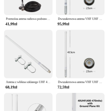
Przenośna antena radiowa podstawą magnetyczną. Odbiór siły sygnału 27 MHz
Dwuzakresowa antena VHF UHF z włókna szklanego 144/430 MHz SO239 Antena podstawowa radia mobilnego do urządzeń Ham Radio Repeater Mobile Transceiver
41,99zł
95,99zł
Antena z włókna szklanego UHF 400-470 mhz 17 cali Radio mobilne GMRS Antena podstawowa do urządzeń Ham Radio Repeater Mobilny nadajnik-odbiornik
Dwuzakresowa antena VHF UHF z włókna szklanego 144/430 MHz SO239 Antena podstawowa radia mobilnego do urządzeń Ham Radio Repeater Mobile Transceiver
68,19zł
72,59zł