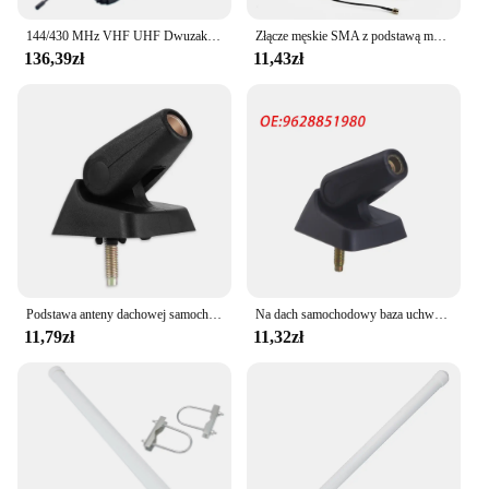
144/430 MHz VHF UHF Dwuzakresowa wodoodporna zewnętrzna antena podstawowa z włókna szklanego z uchwytem montażowym Zestaw samolotu uziemiającego do radia dwukierunkowego
Złącze męskie SMA z podstawą magnetyczną Dwuzakresowa antena radiowa dla VHF UHF 136 174 MHz 400 470 MHz Zakres częstotliwości
136,39zł
11,43zł
Podstawa anteny dachowej samochodu Wodoodporny, pojedynczy wzmocniony cokół Szeroki zasięg Praktyczny uchwyt montażowy Akcesoria
Na dach samochodowy baza uchwyt na antenę powietrznych dla Peugeot 106 205 206 306 309 405 406 806 dla Citroen AX BX C15 Berlingo Xsara Saxo 656110
11,79zł
11,32zł