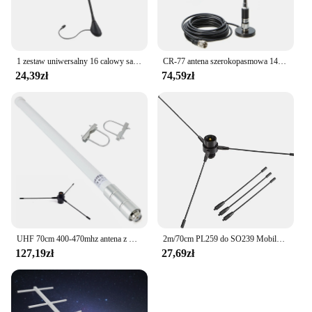
1 zestaw uniwersalny 16 calowy samochód anty hałas bat maszt dachowy AM/FM antena antena + podstawa dla BMW VW Jetta Bora Golf Polo MK4 Passat Audi
CR-77 antena szerokopasmowa 144/430Mhz z MB60 PL259 5M UHF męska antena mobilna samochodowa kabel koncentryczny MINI podstawa magnetyczna do szynki
24,39zł
74,59zł
UHF 70cm 400-470mhz antena z włókna szklanego GMRS antena podstawowa z zestawem anteny samolotowej uziemiającej dla śmigła Radio Repeater mobilny nadajnik-odbiornik
2m/70cm PL259 do SO239 Mobilna antena bazowa Zestaw samolotu uziemiającego Radio samochodowe Wzmocnienie sygnału dla Cobra ICOM Kenwood Midland
127,19zł
27,69zł