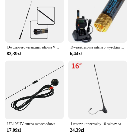
Dwuzakresowa antena radiowa VHF UHF Ham Radio 144/430 MHz i zestaw samolotów gruntowych do samochodów ciężarowych JEEP Mobilny transceiver
Dwuzakresowa antena o wysokim wzmocnieniu UHF + VHF SRH805S SMA żeńska antena dla TK3107 2107 dla Baofeng UV-5R 888S UV-82 Walkie Talkie Radio
82,39zł
6,44zł
UT-106UV antena samochodowa magnetyczny SMA-F dwuzakresowy antena pokładowa VHF UHF dla Baofeng UV-5R UV82 GT-3TP GT-5 szynka akcesoria radiowe
1 zestaw uniwersalny 16 calowy samochód anty hałas bat maszt dachowy AM/FM antena antena + podstawa dla BMW VW Jetta Bora Golf Polo MK4 Passat Audi
17,09zł
24,39zł