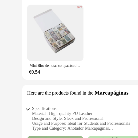
Mini Bloc de notas con patrón de caja de cerillas Retro, Bloc de notas adhesivo rasgado, suministros de papelería para oficina y escuela, un libro con 122 hojas
€0.54
Marcapáginas
Here are the products found in the
Specifications:
Material: High-quality PU Leather
Design and Style: Sleek and Professional
Usage and Purpose: Ideal for Students and Professionals
Type and Category: Anotador Marcapáginas
Performance and Property: Durable and Stain-Resistant