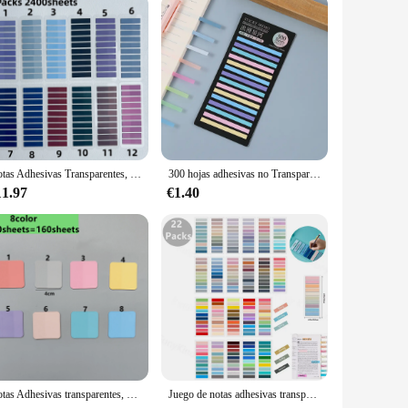
 for both students and professionals. The sleek design not
s in class or jotting down ideas at work, this marcapáginas is
n loop allows for quick access to your writing instrument,
Notas Adhesivas Transparentes, anotación autoadhesiva, lectura de libros, marcadores, pestañas, Bloc de notas, papelería estética, 12 paquetes
300 hojas adhesivas no Transparentes, notas adhesivas autoadhesivas, anotación para leer libros, marcadores, pestañas, Bloc de notas, papelería estética
sturdy binding that keeps your pages secure and a layout that
11.97
€1.40
s is the versatile solution you've been searching for. Its
e marcapáginas is not just a tool for note-taking; it's a
Notas Adhesivas transparentes, 160 hojas, etiqueta autoadhesiva Kawaii, marcadores de libros de anotación, marcador de página, papelería
Juego de notas adhesivas transparentes, marcador de libros autoadhesivo, anotación, libro de lectura, Pestaña transparente, papelería Linda Kawaii, 22 paquetes