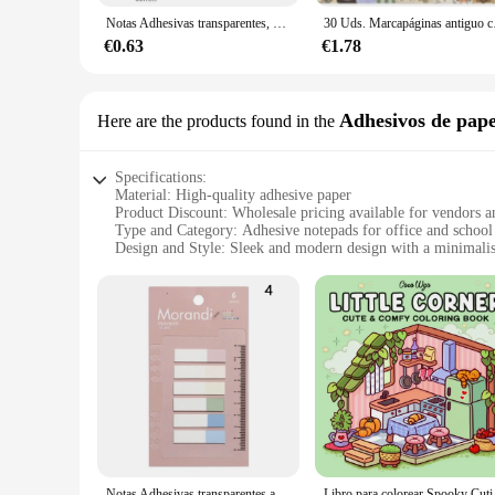
Notas Adhesivas transparentes, anotación de lectura autoadhesiva para libros, Bloc de notas, marcadores, Bloc de notas, pestañas de índice, 20/160 hojas
30 Uds. Marcapáginas ant
€0.63
€1.78
Adhesivos de pape
Here are the products found in the
Specifications:
Material: High-quality adhesive paper
Product Discount: Wholesale pricing available for vendors a
Type and Category: Adhesive notepads for office and school
Design and Style: Sleek and modern design with a minimalist
Usage and Purpose: Ideal for quick notes, reminders, and to-
Performance and Property: Durable adhesive ensures notes st
Parts and Accessories: Comes in sets for sale, ready for imm
Features:
**Efficient Organization and Style**
The anotador adhesivos de papelería are not just any ordinary
jotting down quick notes, reminders, or to-do lists. Their s
high-quality adhesive paper ensures that your notes stay in p
**Versatile and Convenient**
Whether you're a busy student, a time-conscious professional,
sets, these notepads are ready for immediate use, making the
Notas Adhesivas transparentes autoadhesivas, marcadores de libros de lectura de anotación, etiqueta Linda Kawaii, Bloc de notas, papelería
Libro para colorear Spo