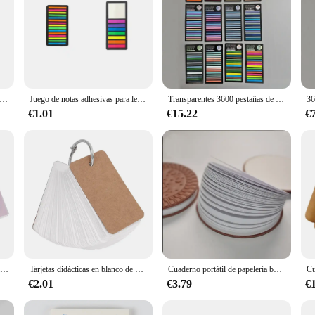
er índice colorido, blocs de notas creativos, papelería para oficina y escuela, pegatinas autoadhesivas, juego de blocs de notas adhesivas
Juego de notas adhesivas para leer anotaciones, libros de lectura de anotaciones autoadhesivas, marcapáginas, pestañas, Bloc de notas, papelería estética, pestañas de índice
Transparentes 3600 pestañas de lectura de notas, marcapáginas autoadhesivas, hojas de libros, Bloc de notas adhesivo estético, anotaciones de papelería
€1.01
€15.22
€
Mini cuadernos bonitos, material escolar, recitación de escritura de palabras, Mini notas prácticas sobre la marcha, papelería Kawaii, 110
Tarjetas didácticas en blanco de papel Kraft con anillos de carpeta, libretas en espiral, Mini cuadernos desmontables para niños, tarjetas de estudio, libro de papelería Kawaii
Cuaderno portátil de papelería bonito, galletas de Chocolate, galletas, Bloc de notas, suministros de regalo escolar para oficina
€2.01
€3.79
€