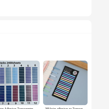
n professional, these adhesive notepads are perfect for
hem an asset to both office and school environments. The
os de papelería are versatile and convenient. Available in
ble adhesive ensures that your notes remain secure, while
Notas Adhesivas Transparentes, anotación autoadhesiva, lectura de libros, marcadores, pestañas, Bloc de notas, papelería estética, 12 paquetes
300 hojas adhesivas no Transparentes, notas adhesivas autoadhesivas, anotación para leer libros, marcadores, pestañas, Bloc de notas, papelería estética