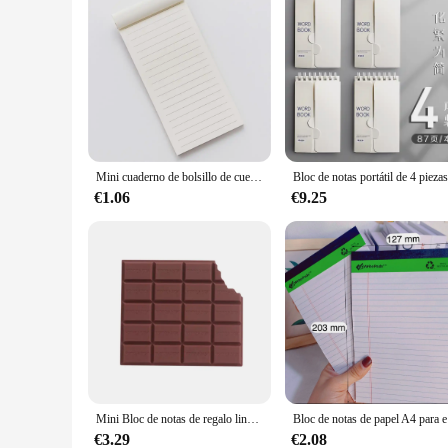
Mini cuaderno de bolsillo de cuero multifunción, planificador A7, notas diarias, recargas de libros, Bloc de notas de trabajo, suministros de oficina y negocios
€1.06
€9.25
Mini Bloc de notas de regalo lindo, cuaderno de papelería, suministro escolar, cuaderno creativo de fragancia de Chocolate, libro de notas de galletas, portátil de PVC
Bloc de n
€3.29
€2.08