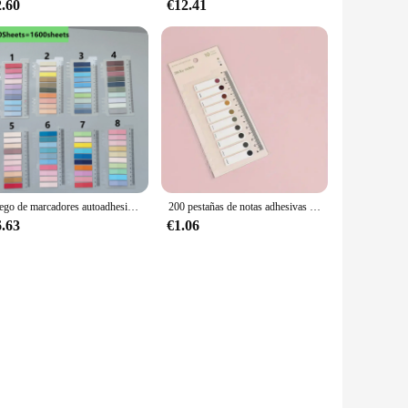
2.60
€12.41
Juego de marcadores autoadhesivos transparentes para notas adhesivas, marcadores de libros de lectura de anotación, pestaña transparente, papelería Kawaii linda, 8 paquetes por juego
200 pestañas de notas adhesivas de índice, marcador de página grabable para anotaciones de libros, etiquetas de marcado de calendario transparentes
6.63
€1.06