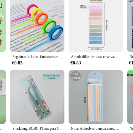
combines durability with a sophisticated look, making it an indispensable tool
hat the anotador stands up to the rigors of daily use. Whether you're taking note
ne condition.
s a companion for your academic and professional journey. The inclusion of a pe
oky Cutie en momentos acogedores para la relajación Libro de garabatos educativos con adorables criaturas espeluznantes
Pegatinas de índice fluorescentes transparentes para niños, 5 rollos, 5 colores, banderas, notas adhesivas, papelería, regalo, escuela, suministros de oficina
Almohadillas de notas creativas de índice transparente, pegatinas autoadhesivas de papelería para oficina y escuela, 200-3600 hojas
eas as they come. The marcapáginas's design is optimized for efficiency, with a 
€0.83
€0.83
€
lass or a professional in need of a portable organizer, this anotador marcapágina
 the ample space for notes and reminders ensures that you're always prepared. Th
y milestone in your academic or professional life.
KindFuny-Bloc de notas con notas adhesivas transparentes, anotación de lectura para libros, Bloc de notas, marcadores, Bloc de notas, pestañas de índice, papelería, 160 hojas
Sharkbang BOBO-Pinzas para álbum de recortes, cinta Washi para recoger, papelería multiherramienta, diario de chatarra, álbum, suministros escolares, 2 uds.
Notas Adhesivas transparentes, anotación de lectura autoadhesiva para libros, Bloc de notas, marcadores, Bloc de notas, pestañas de índice, 160 hojas