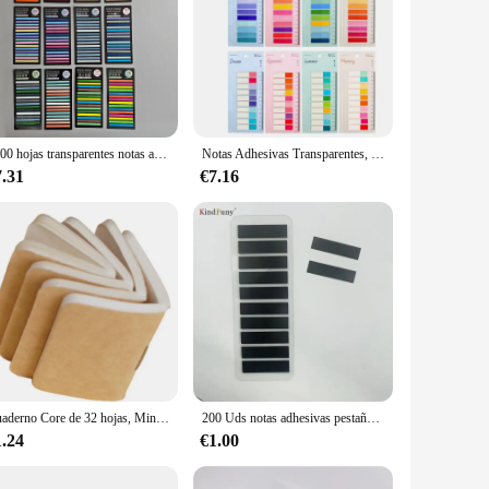
3600 hojas transparentes notas adhesivas anotaciones autoadhesivas leer libros marcapáginas pestañas Bloc de notas papelería estética
Notas Adhesivas Transparentes, anotación autoadhesiva, lectura de libros, marcadores, pestañas, Bloc de notas, papelería estética, 1600 hojas
7.31
€7.16
Cuaderno Core de 32 hojas, Mini cuaderno manual portátil, cuaderno de bolsillo ultrapequeño, cuaderno de bocetos, Bloc de notas pequeño, horario de viaje
200 Uds notas adhesivas pestaña transparente autoadhesiva Kawaii libros de anotaciones transparentes marcador de página papelería
1.24
€1.00