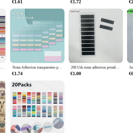
€1.61
€1.72
€
notas autoadhesivas transparentes, Bloc de notas autoadhesivo, papelería de índice, 2800 hojas
Notas Adhesivas transparentes para libros, 4 piezas, A5, B5, marcadores autoadhesivos para libros de lectura, etiqueta transparente Kawaii
200 Uds notas adhesivas pestaña transparente autoadhesiva Kawaii libros de anotaciones transparentes marcador de página papelería
€1.74
€1.00
€