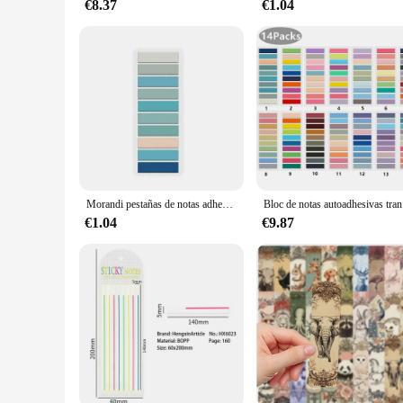
€8.37
€1.04
Morandi pestañas de notas adhesivas de colores para anotación de libros, pegatinas de índice de clasificación de archivos, para suministros escolares y de oficina
Bloc de 
€1.04
€9.87