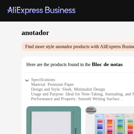
anotador
Find more style
anotador
products with AliExpress Busin
Bloc de notas
Here are the products found in the
Specifications:
Material: Premium Paper
Design and Style: Sleek, Minimalist Design
Usage and Purpose: Ideal for Note-Taking, Journaling, and 
Performance and Property: Smooth Writing Surface
Shape or Size or Weight or Quantity: Compact and Portable
Parts and Accessories: Includes Pen Loop for Convenience
Features:
|Vendors|
**Elegant Craftsmanship for the Discerning User**