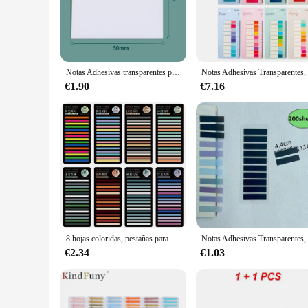
The anotador Bloc de notas is a testament to refined craftsma
performance. The premium paper ensures a smooth writing exp
journaling your thoughts, this notebook is the perfect compa
**Versatility Meets Convenience**
The anotador Bloc de notas is not just a notebook; it's a ver
Notas Adhesivas transparentes para la escuela y la Oficina, Bloc de notas de tamaño pequeño y grande, papelería, pestañas de índice de anotación
favorite writing instrument is always at hand. Whether you're 
functionality and style, making it a must-have for anyone wh
€1.90
€7.16
**A Product for Everyone**
Whether you're looking for a personal notebook to capture yo
high-quality construction and appealing design, it's a product
resonates with a wide audience.
8 hojas coloridas, pestañas para cuaderno para anotar libros, tiras de lectura para el hogar, estéticas para mascotas, portátiles
€2.34
€1.03