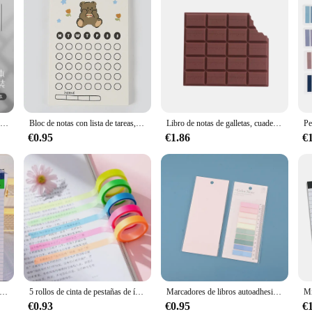
Bloc de notas portátil de 4 piezas y 87 páginas, cuaderno en espiral para planificación y memoria, función de encubrimiento
Bloc de notas con lista de tareas, 50 hojas, bonito Bloc de notas de papelería escolar ins, suministros de oficina, cuaderno de frutas, cuaderno de notas con mensajes
Libro de notas de galletas, cuaderno de papelería creativo, cuaderno con fragancia de Chocolate, Mini Bloc de notas portátil, suministros escolares divertidos y bonitos de PVC
€0.95
€1.86
€
otas de papel A4 para escribir, Bloc de notas para tomar notas, material escolar de oficina, color amarillo
5 rollos de cinta de pestañas de índice fluorescente transparente, notas adhesivas de anotaciones de libros Morandi, cinta de marcado de lectura de 5m, suministros escolares
Marcadores de libros autoadhesivos transparentes, notas adhesivas, libro de lectura de anotación, pestaña transparente, papelería Linda Kawaii, 200 hojas
€0.93
€0.95
€