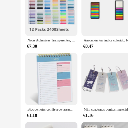
Notas Adhesivas Transparentes, anotación autoadhesiva, lectura de libros, marcadores, pestañas, Bloc de notas, papelería estética, 2400 hojas
Anotación le
€7.30
€0.47
Bloc de notas con lista de tareas, cuaderno planificador diario sin fecha, papelería, regalo para profesores, Agenda del Campus, suministros de oficina, 50 hojas
€1.18
€1.16