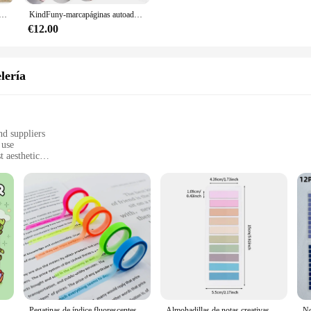
iguo clásico, marcapáginas de animales para estudiantes, tarjetas de anotaciones de lectura, marcapáginas de libros de texto
KindFuny-marcapáginas autoadhesivo transparente, libro de lectura de anotación, pestaña transparente, papelería Kawaii, 20 paquetes
€12.00
lería
nd suppliers
 use
 aesthetic
do lists
ay in place
ediate use
 notepads; they are a testament to efficiency and style. Designed for the moder
leek and minimalist design adds a touch of elegance to any workspace, making t
lace, eliminating the need for constant repositioning.
 or a savvy vendor looking to stock up on office supplies, the anotador adhesiv
m an excellent choice for those who value convenience and efficiency. The dura
oky Cutie en momentos acogedores para la relajación Libro de garabatos educativos con adorables criaturas espeluznantes
Pegatinas de índice fluorescentes transparentes para niños, 5 rollos, 5 colores, banderas, notas adhesivas, papelería, regalo, escuela, suministros de oficina
Almohadillas de notas creativas de índice transparente, pegatinas autoadhesivas de papelería para oficina y escuela, 200-3600 hojas