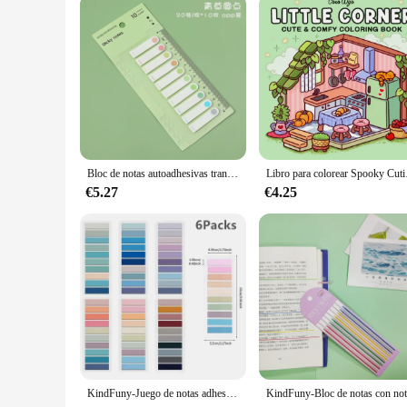
Parts and Accessories: Includes a Pen Loop for Convenience
Features:
|Wholesale|Vendors|
**Durable and Elegant Design**
Crafted from premium PU leather, this anotador marcapáginas 
only adds a touch of elegance to your desk but also ensures t
designed to withstand the test of time and maintain its pristi
**Optimized for Efficiency**
The anotador marcapáginas is more than just a notebook; it'
Bloc de notas autoadhesivas transparentes, Bloc de notas autoadhesivo, papelería de índice, 200 hojas
Libro para colorear Spo
ensuring that you're always ready to capture thoughts and id
makes it easy to flip through and organize your notes.
€5.27
€4.25
**Versatile and Convenient**
Whether you're a student looking for a reliable notebook for c
lightweight construction makes it easy to carry around, while
companion for success, ready to accompany you through ever
KindFuny-Juego de notas adhesivas transparentes, marcador autoadhesivo, libro de lectura de anotaciones, pestaña transparente, papelería bonita Kawaii