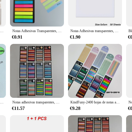
nship and functionality. Designed with the modern user in mind, this notebook fe
erience, perfect for those who value the tactile sensation of pen on paper. Wh
nion for all your creative endeavors.
satile tool that adapts to your needs. Its compact size makes it an ideal compan
Notas Adhesivas Transparentes, anotación autoadhesiva, lectura de libros, marcadores, pestañas, Bloc de notas, papelería estética, 1600 hojas
Notas Adhesivas Transparentes, anotación autoadhesiva, lectura de libros, marcadores, pestañas, Bloc de notas, papelería estética, 200 hojas
Notas Adhesivas transparentes, Bloc de notas blanco claro, Bloc de notas de poste grande, papelería, índice, pestaña, libro, estudio, anotación, lista de verificación, marcadores
a student, a professional, or an artist, this notebook is designed to meet the de
o values organization and creativity.
€0.91
€1.90
€
ur thoughts or a bulk purchase for your business, the anotador Bloc de notas is
 that can be sold with confidence. This notebook is more than just a piece of stat
Notas Adhesivas Transparentes, anotación autoadhesiva, lectura de libros, marcadores, pestañas, Bloc de notas, papelería estética, 200 hojas
Notas adhesivas transparentes, marcadores autoadhesivos, papelería, Bloc de notas, pestañas, libros, hojas publicadas, 3600 leer, anotaciones estéticas
KindFuny-2400 hojas de notas adhesivas, anotación autoadhesiva para leer libros, marcadores, pestañas, Bloc de notas, papelería estética
€11.57
€9.28
€