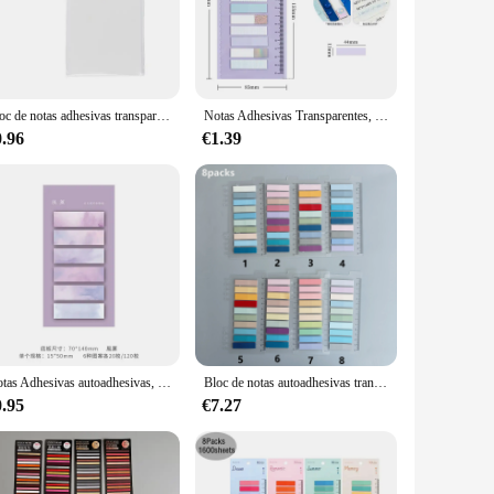
atures a minimalist aesthetic that belies its robust
ether you're jotting down notes, sketching out ideas, or
ion for on-the-go note-taking, while the pen loop ensures your
Bloc de notas adhesivas transparentes, papel de anotación de mensajes, impermeable, papelería, suministros escolares de oficina, 50 hojas
Notas Adhesivas Transparentes, anotación autoadhesiva, lectura de libros, marcadores, pestañas, Bloc de notas, papelería estética, 200 hojas
mands of a fast-paced world. It's the perfect blend of
0.96
€1.39
 available for wholesale and vendor purchases. With its
ionery; it's a statement of style and practicality that
Notas Adhesivas autoadhesivas, Bloc de notas, marcadores, pestañas de índice, papelería, libros de anotación, 120 hojas
Bloc de notas autoadhesivas transparentes, Bloc de notas autoadhesivo, papelería de índice, 1600 hojas
0.95
€7.27