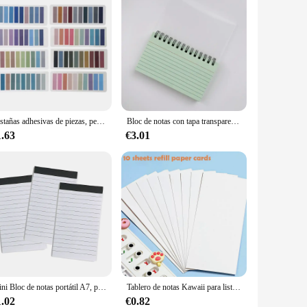
Pestañas adhesivas de piezas, pestañas de índice transparentes, Kits de anotaciones de libros, banderas de pestañas de libros, marcador de página adhesivo de colores, paquete de 8, 1600
Bloc de notas con tapa transparente, Bloc de notas de línea Horizontal minimalista, Bloc de escritura para escuela y oficina, 50 hojas por libro
1.63
€3.01
Mini Bloc de notas portátil A7, planificador de bolsillo, diario, cuaderno de bocetos, oficina, escuela, negocios, papelería, cuaderno, 3 unidades por lote
Tablero de notas Kawaii para lista de tareas, planificador diario para hacer lista, papelería coreana, tablero de planificación de tareas, suministros de oficina
1.02
€0.82