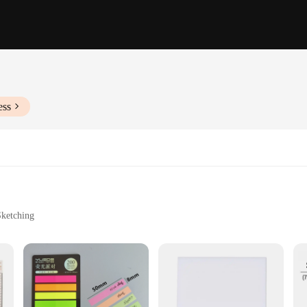
ess
Sketching
 Size