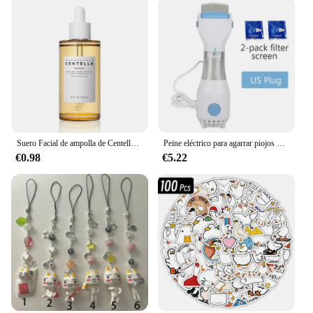
Suero Facial de ampolla de Centella Asiatica de Madagascar, piel propensa y sensible, hidratante, reafirmante de la piel, coche de piel de vidrio coreano
Peine eléctrico para agarrar piojos de mascotas, cepillo asesino para eliminar pulgas físicas multifuncional para gatos, perros, limpiador de pelo, peine eliminador de piojos
€0.98
€5.22