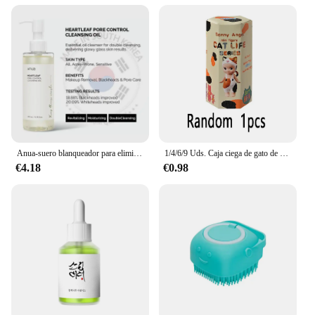
keychain sets at an affordable price point. The sets
are designed to appeal to a wide audience, making
them a versatile addition to any retail environment.
Anua-suero blanqueador para eliminar el acné, niacinamida 10% + TXA + melocotón 70
1/4/6/9 Uds. Caja ciega de gato de envío aleatorio Sonny Angel gatos vida figuras de acción juguetes adornos muñecas Fans niños regalos de navidad
€4.18
€0.98