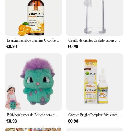
Esencia Facial de vitamina C contiene ácido hialurónico, eliminador de manchas oscuras, reparación hidratante, esencia antienvejecimiento, cuidado de la piel Facial, 30ml
Cepillo de dientes de dedo supersuave para mascotas, herramienta de cuidado de dientes de sarro de mal aliento para perro y gato, limpieza de Silicagel, suministros para mascotas
€0.98
€0.98
Bibble-peluches de Peluche para niños, muñecos de Peluche suaves de 2 piezas, 25cm, decoración de la habitación del hogar, regalo de cumpleaños
Garnier Bright Complete 30x vitamina C niacinamida Booster suero blanqueamiento tono de piel esencia desvanecimiento acné marca productos de belleza 30ml
€0.98
€0.98