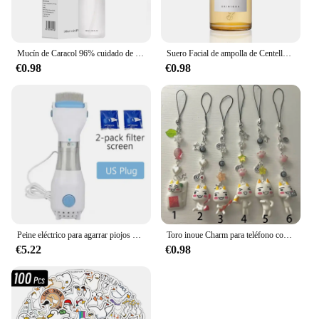
Mucín de Caracol 96% cuidado de la piel coreano esencia para el rostro decoloración líneas finas esencia reparadora reafirmante caracol Facial brillo antienvejecimiento
Suero Facial de ampolla de Centella Asiatica de Madagascar, piel propensa y sensible, hidratante, reafirmante de la piel, coche de piel de vidrio coreano
€0.98
€0.98
Peine eléctrico para agarrar piojos de mascotas, cepillo asesino para eliminar pulgas físicas multifuncional para gatos, perros, limpiador de pelo, peine eliminador de piojos
Toro inoue Charm para teléfono con cuentas Estético Hecho a mano
€5.22
€0.98