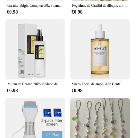
Garnier Bright Complete 30x vitamina C niacinamida Booster suero blanqueamiento tono de piel esencia desvanecimiento acné marca productos de belleza 30ml
Pegatinas de Graffiti de dibujos animados de animales de Capybara, 50 piezas, para teléfono, guitarra, portátil, cuaderno, Maleta, taza, impermeable, juguete para niños
€0.98
€0.98
Mucín de Caracol 96% cuidado de la piel coreano esencia para el rostro decoloración líneas finas esencia reparadora reafirmante caracol Facial brillo antienvejecimiento
Suero Facial de ampolla de Centella Asiatica de Madagascar, piel propensa y sensible, hidratante, reafirmante de la piel, coche de piel de vidrio coreano
€0.98
€0.98