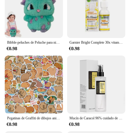
Bibble-peluches de Peluche para niños, muñecos de Peluche suaves de 2 piezas, 25cm, decoración de la habitación del hogar, regalo de cumpleaños
Garnier Bright Complete 30x vitamina C niacinamida Booster suero blanqueamiento tono de piel esencia desvanecimiento acné marca productos de belleza 30ml
€0.98
€0.98
Pegatinas de Graffiti de dibujos animados de animales de Capybara, 50 piezas, para teléfono, guitarra, portátil, cuaderno, Maleta, taza, impermeable, juguete para niños
Mucín de Caracol 96% cuidado de la piel coreano esencia para el rostro decoloración líneas finas esencia reparadora reafirmante caracol Facial brillo antienvejecimiento
€0.98
€0.98