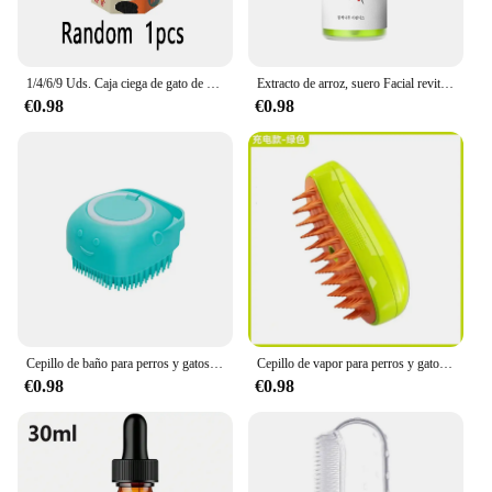
1/4/6/9 Uds. Caja ciega de gato de envío aleatorio Sonny Angel gatos vida figuras de acción juguetes adornos muñecas Fans niños regalos de navidad
Extracto de arroz, suero Facial revitalizante de Ginseng hidratante profundo, suero Facial de propóleo, suero Facial de niacinamida
€0.98
€0.98
Cepillo de baño para perros y gatos, dispensador de champú, silicona suave, cerdas de goma, herramienta de aseo para ducha
Cepillo de vapor para perros y gatos, pulverizador eléctrico para masaje, herramienta de aseo para mascotas, 3 en 1 espray eléctrico, peines de masaje
€0.98
€0.98