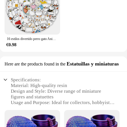
16 estilos divertido perro gato Animal Meme impermeable Graffiti pegatina estética decorativa equipaje portátil teléfono álbum de recortes pegatinas para niños
€0.98
Estatuillas y miniaturas
Here are the products found in the
Specifications:
Material: High-quality resin
Design and Style: Diverse range of miniature
figures and statuettes
Usage and Purpose: Ideal for collectors, hobbyists,
and decorative purposes
Type and Category: Annua Estatuillas y miniaturas
Performance and Property: Durable and long-lasting
Parts and Accessories: Comes in sets, for sale