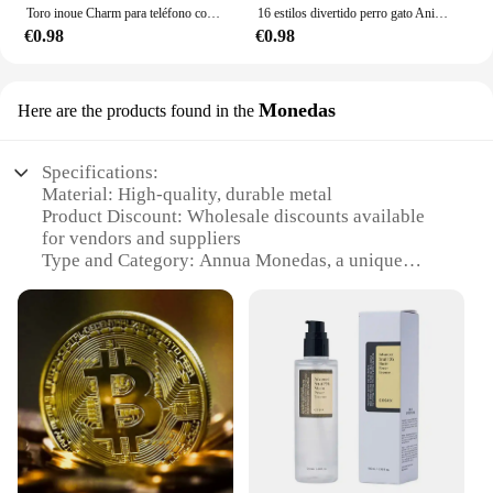
Toro inoue Charm para teléfono con cuentas Estético Hecho a mano
16 estilos divertido perro gato Animal Meme impermeable Graffiti pegatina estética decorativa equipaje portátil teléfono álbum de recortes pegatinas para niños
€0.98
€0.98
Monedas
Here are the products found in the
Specifications:
Material: High-quality, durable metal
Product Discount: Wholesale discounts available
for vendors and suppliers
Type and Category: Annua Monedas, a unique
collection of coins
Design and Style: Intricate, historical designs that
capture the essence of each era
Usage and Purpose: Ideal for collectors, enthusiasts,
and educational purposes
Typical Adaptive Scenario: Suitable for display in
museums, historical societies, or personal
collections
Shape or Size or Weight or Quantity: Varies per set,
with comprehensive options available