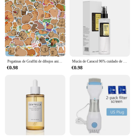
Pegatinas de Graffiti de dibujos animados de animales de Capybara, 50 piezas, para teléfono, guitarra, portátil, cuaderno, Maleta, taza, impermeable, juguete para niños
Mucín de Caracol 96% cuidado de la piel coreano esencia para el rostro decoloración líneas finas esencia reparadora reafirmante caracol Facial brillo antienvejecimiento
€0.98
€0.98