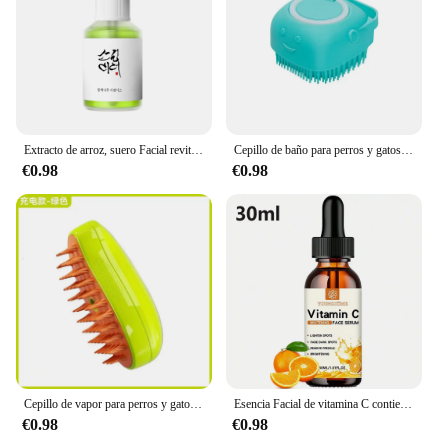
Extracto de arroz, suero Facial revitalizante de Ginseng hidratante profundo, suero Facial de propóleo, suero Facial de niacinamida
Cepillo de baño para perros y gatos, dispensador de champú, silicona suave, cerdas de goma, herramienta de aseo para ducha
€0.98
€0.98
Cepillo de vapor para perros y gatos, pulverizador eléctrico para masaje, herramienta de aseo para mascotas, 3 en 1 espray eléctrico, peines de masaje
Esencia Facial de vitamina C contiene ácido hialurónico, eliminador de manchas oscuras, reparación hidratante, esencia antienvejecimiento, cuidado de la piel Facial, 30ml
€0.98
€0.98