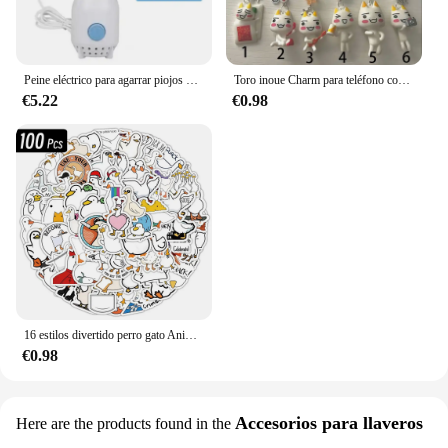
Peine eléctrico para agarrar piojos de mascotas, cepillo asesino para eliminar pulgas físicas multifuncional para gatos, perros, limpiador de pelo, peine eliminador de piojos
Toro inoue Charm para teléfono con cuentas Estético Hecho a mano
€5.22
€0.98
16 estilos divertido perro gato Animal Meme impermeable Graffiti pegatina estética decorativa equipaje portátil teléfono álbum de recortes pegatinas para niños
€0.98
Accesorios para llaveros
Here are the products found in the