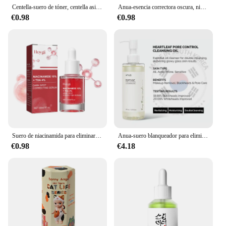
Centella-suero de tóner, centella asiática, ampolla, esencia hidratante para pieles sensibles, eliminación de acné, loción para el cuidado de la cara, cosmético coreano
Anua-esencia correctora oscura, niacinamida, esencia antienvejecimiento, emulsión de tóner hidratante, hidratación profunda para marcas postacné
€0.98
€0.98
Suero de niacinamida para eliminar la melanina, Corrector de manchas oscuras de Melasma, reduce los poros, ácido hialurónico, hidratante, cuidado de la piel de Corea
Anua-suero blanqueador para eliminar el acné, niacinamida 10% + TXA + melocotón 70
€0.98
€4.18