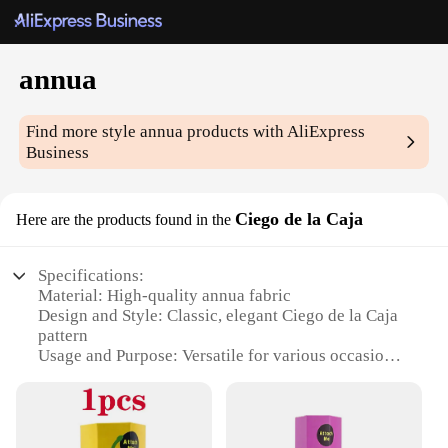
annua
Find more style
annua
products with AliExpress
Business
Ciego de la Caja
Here are the products found in the
Specifications:
Material: High-quality annua fabric
Design and Style: Classic, elegant Ciego de la Caja
pattern
Usage and Purpose: Versatile for various occasions,
from casual outings to formal events
Type and Category: Fashionable accessory, suitable
for both men and women
Performance and Property: Durable and