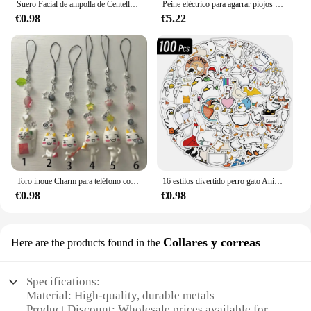
Suero Facial de ampolla de Centella Asiatica de Madagascar, piel propensa y sensible, hidratante, reafirmante de la piel, coche de piel de vidrio coreano
Peine eléctrico para agarrar piojos de mascotas, cepillo asesino para eliminar pulgas físicas multifuncional para gatos, perros, limpiador de pelo, peine eliminador de piojos
€0.98
€5.22
Toro inoue Charm para teléfono con cuentas Estético Hecho a mano
16 estilos divertido perro gato Animal Meme impermeable Graffiti pegatina estética decorativa equipaje portátil teléfono álbum de recortes pegatinas para niños
€0.98
€0.98
Collares y correas
Here are the products found in the
Specifications:
Material: High-quality, durable metals
Product Discount: Wholesale prices available for