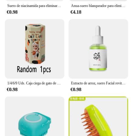
Suero de niacinamida para eliminar la melanina, Corrector de manchas oscuras de Melasma, reduce los poros, ácido hialurónico, hidratante, cuidado de la piel de Corea
Anua-suero blanqueador para eliminar el acné, niacinamida 10% + TXA + melocotón 70
€0.98
€4.18
1/4/6/9 Uds. Caja ciega de gato de envío aleatorio Sonny Angel gatos vida figuras de acción juguetes adornos muñecas Fans niños regalos de navidad
Extracto de arroz, suero Facial revitalizante de Ginseng hidratante profundo, suero Facial de propóleo, suero Facial de niacinamida
€0.98
€0.98