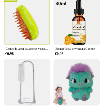
Cepillo de vapor para perros y gatos, pulverizador eléctrico para masaje, herramienta de aseo para mascotas, 3 en 1 espray eléctrico, peines de masaje
Esencia Facial de vitamina C contiene ácido hialurónico, eliminador de manchas oscuras, reparación hidratante, esencia antienvejecimiento, cuidado de la piel Facial, 30ml
€0.98
€0.98