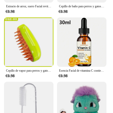
Extracto de arroz, suero Facial revitalizante de Ginseng hidratante profundo, suero Facial de propóleo, suero Facial de niacinamida
Cepillo de baño para perros y gatos, dispensador de champú, silicona suave, cerdas de goma, herramienta de aseo para ducha
€0.98
€0.98
Cepillo de vapor para perros y gatos, pulverizador eléctrico para masaje, herramienta de aseo para mascotas, 3 en 1 espray eléctrico, peines de masaje
Esencia Facial de vitamina C contiene ácido hialurónico, eliminador de manchas oscuras, reparación hidratante, esencia antienvejecimiento, cuidado de la piel Facial, 30ml
€0.98
€0.98