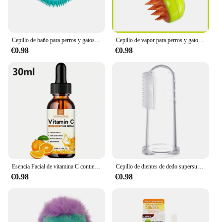
Cepillo de baño para perros y gatos, dispensador de champú, silicona suave, cerdas de goma, herramienta de aseo para ducha
Cepillo de vapor para perros y gatos, pulverizador eléctrico para masaje, herramienta de aseo para mascotas, 3 en 1 espray eléctrico, peines de masaje
€0.98
€0.98
Esencia Facial de vitamina C contiene ácido hialurónico, eliminador de manchas oscuras, reparación hidratante, esencia antienvejecimiento, cuidado de la piel Facial, 30ml
Cepillo de dientes de dedo supersuave para mascotas, herramienta de cuidado de dientes de sarro de mal aliento para perro y gato, limpieza de Silicagel, suministros para mascotas
€0.98
€0.98