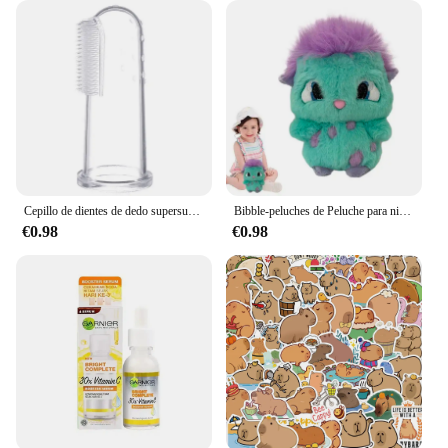
Cepillo de dientes de dedo supersuave para mascotas, herramienta de cuidado de dientes de sarro de mal aliento para perro y gato, limpieza de Silicagel, suministros para mascotas
Bibble-peluches de Peluche para niños, muñecos de Peluche suaves de 2 piezas, 25cm, decoración de la habitación del hogar, regalo de cumpleaños
€0.98
€0.98