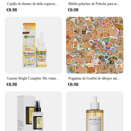
Cepillo de dientes de dedo supersuave para mascotas, herramienta de cuidado de dientes de sarro de mal aliento para perro y gato, limpieza de Silicagel, suministros para mascotas
Bibble-peluches de Peluche para niños, muñecos de Peluche suaves de 2 piezas, 25cm, decoración de la habitación del hogar, regalo de cumpleaños
€0.98
€0.98
Garnier Bright Complete 30x vitamina C niacinamida Booster suero blanqueamiento tono de piel esencia desvanecimiento acné marca productos de belleza 30ml
Pegatinas de Graffiti de dibujos animados de animales de Capybara, 50 piezas, para teléfono, guitarra, portátil, cuaderno, Maleta, taza, impermeable, juguete para niños
€0.98
€0.98