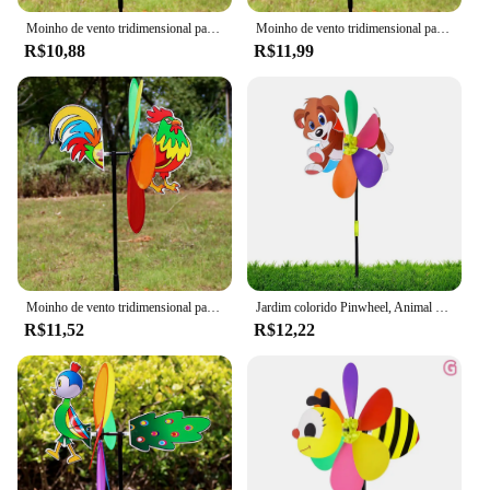
Moinho de vento tridimensional para crianças Abelha animal, brinquedos de desenhos animados, decoração de jardim doméstico, Wind Spinner, Whirligig Yard Decor, 6 cores
Moinho de vento tridimensional para crianças Abelha animal, brinquedos de desenhos animados, decoração de jardim doméstico, Wind Spinner, Whirligig Yard Decor, 6 cores
R$10,88
R$11,99
Moinho de vento tridimensional para crianças Abelha animal, brinquedos de desenhos animados, decoração de jardim doméstico, Wind Spinner, Whirligig Yard Decor, 6 cores
Jardim colorido Pinwheel, Animal dos desenhos animados, Moinho de vento 3D, Decoração home do jardim, Wind Spinner, Whirligig Yard Decor
R$11,52
R$12,22