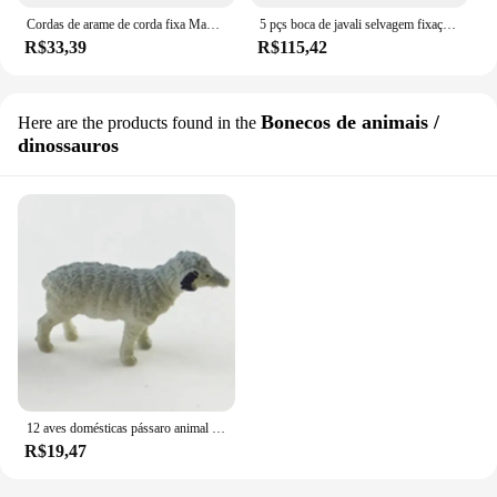
Cordas de arame de corda fixa Manga, Porco Baoding Set Ferramenta de Estocagem Boca Animal Set, Equipamento Veterinário, 1 Pc
5 pçs boca de javali selvagem fixação corda porco baoding conjunto de cordas de fio fixo laço ferramenta doméstica animal boca conjunto equipamentos veterinários
R$33,39
R$115,42
Bonecos de animais /
Here are the products found in the
dinossauros
12 aves domésticas pássaro animal modelo bonito cão burro cavalo galo plástico sólido realista simulação brinquedos modelo
R$19,47