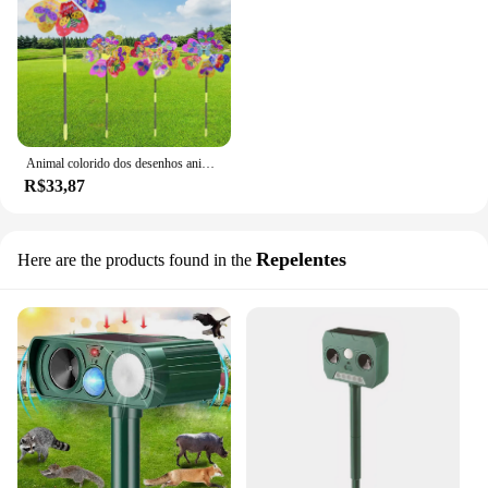
Animal colorido dos desenhos animados do moinho de lantejoula 3D Pinwheel, Decoração Home do jardim Wind Spinner, 1pc, Whirligig Yard Decor, Brinquedo ao ar livre do miúdo
R$33,87
Repelentes
Here are the products found in the