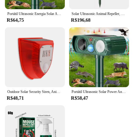
Portátil Ultrasonic Energia Solar Animal Repeller, Pragas ao ar livre, Gato, Ratos Sensor, Pir, Casa, Jardim Dropship
Solar Ultrasonic Animal Repeller, Strong Light Drive, Jardim ao ar livre Scarer, Impermeável dissuasor, Casa Jardim, Novo
R$64,75
R$196,68
Outdoor Solar Security Siren, Animal Driver, 3 Modos, Sensor de Movimento, Alarme, Villa, Fazenda, Quintal, Casa, Jardim
Portátil Ultrasonic Solar Power Animal Repeller, pragas ao ar livre, gato, ratos Sensor, Pir, casa, jardim
R$48,71
R$58,47