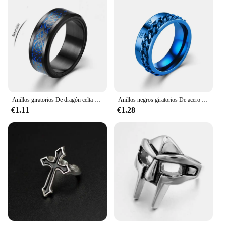
Anillos giratorios De dragón celta vikingo para hombres, acero inoxidable, antiestrés y Ansiedad, Relife, Anillos giratorios
Anillos negros giratorios De acero inoxidable para hombres, cadena De nudillos giratorios con números romanos, ansiedad, Metal Fidget
€1.11
€1.28