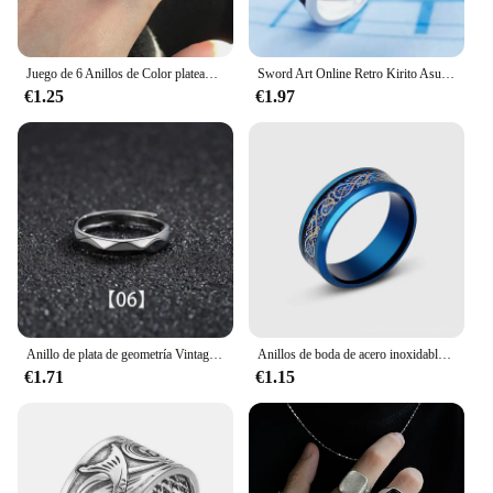
Juego de 6 Anillos de Color plateado para Hombre, Set de 6 piezas, Punk, póker, Joker, esqueleto gótico, billar, Emo, joyería de moda
Sword Art Online Retro Kirito Asuna Cruz Anillo abierto para amantes mujeres hombres Anillos de dedo de Metal ajustables joyería de fiesta Anillo
€1.25
€1.97
Anillo de plata de geometría Vintage para hombres y mujeres, joyería ajustable de apertura de declaración, 1 piezas, 9 estilos, nuevo en cobre
Anillos de boda de acero inoxidable con dragón vikingo para Hombre, joyería con incrustaciones de tungsteno negro y fibra de carbono azul
€1.71
€1.15