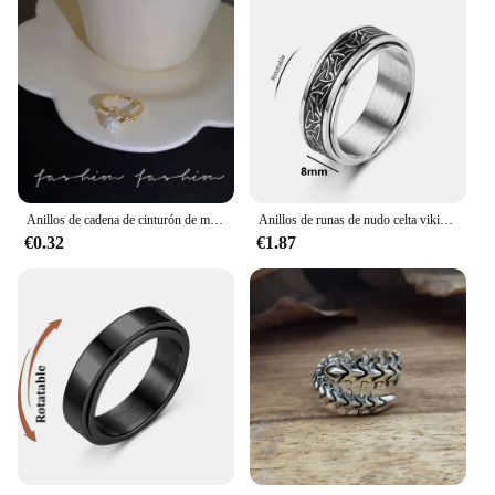
Anillos de cadena de cinturón de moda coreana de lujo para mujer y hombre, anillo de acero inoxidable chapado en oro, joyería estética, anillos para mujer
Anillos de runas de nudo celta vikingo para hombres, Anillo giratorio de acero inoxidable antiestrés y ansiedad, Anillo giratorio
€0.32
€1.87