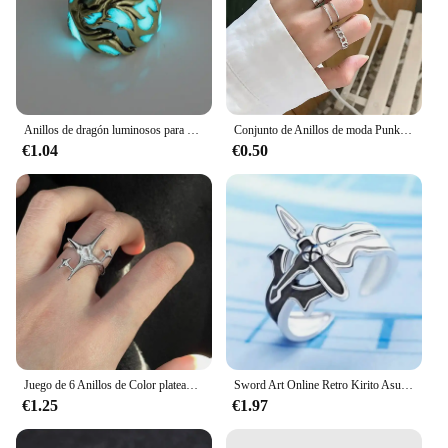
Anillos de dragón luminosos para hombre, joyería única de acero inoxidable, ajustable, gótico, Vintage, para Halloween
Conjunto de Anillos de moda Punk para mujer, Anillos de articulación de cadena cruzada negra Simple Vintage, accesorios para mujer, regalos de joyería para fiesta
€1.04
€0.50
Juego de 6 Anillos de Color plateado para Hombre, Set de 6 piezas, Punk, póker, Joker, esqueleto gótico, billar, Emo, joyería de moda
Sword Art Online Retro Kirito Asuna Cruz Anillo abierto para amantes mujeres hombres Anillos de dedo de Metal ajustables joyería de fiesta Anillo
€1.25
€1.97