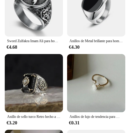
Sword Zulfakra Imam Ali para hombres islámicos, anillo de sello de acero inoxidable de titanio, Color plateado, joyería para musulmanes, banda Punk Hip
Anillos de Metal brillante para hombres, banda de dedo, sello de ancho geométrico, estilo Punk Rock, accesorios de joyería de moda, venta al por mayor, nuevo
€4.68
€4.30
Anillo de sello turco Retro hecho a mano para hombres y mujeres, anillo de águila tallada de Color plateado antiguo con incrustaciones de circón rojo, anillo de motorista Punk
Anillos de lujo de tendencia para Mujer, anillo rosa de acero inoxidable chapado en oro, joyería estética de moda, Anillos de temperamento para Mujer
€3.20
€0.31