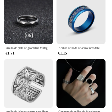
Anillo de plata de geometría Vintage para hombres y mujeres, joyería ajustable de apertura de declaración, 1 piezas, 9 estilos, nuevo en cobre
Anillos de boda de acero inoxidable con dragón vikingo para Hombre, joyería con incrustaciones de tungsteno negro y fibra de carbono azul
€1.71
€1.15
Anillo de la buena suerte para Hombre y mujer, sortija con diseño de pez Koi, Estilo Vintage, 1 piezas
Conjunto de anillos de Metal geométricos Vintage para hombre y mujer, joyería Simple de moda, Punk gótico, Hip Hop