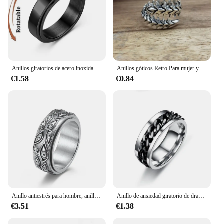
delight.
Anillos giratorios de acero inoxidable para parejas, antiestrés, ansiedad, Fidget, banda de boda, anillos de nudillos, Anillo de joyería
Anillos góticos Retro Para mujer y hombre, joyería de Hip Hop, hipérbola, ciempiés, anillos de moda, Anillo ajustable
€1.58
€0.84
Anillo antiestrés para hombre, anillo giratorio De acero inoxidable, ojo De Dios tallado, para Ansiedad
Anillo de ansiedad giratorio de dragón celta Punk para hombres, Spinner Fidget, incrustaciones de acero inoxidable, Anillo de banda de Rock de Metal de fibra de carbono
€3.51
€1.38