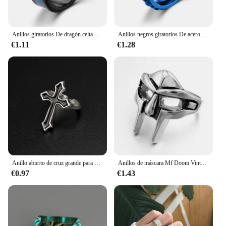
Anillos giratorios De dragón celta vikingo para hombres, acero inoxidable, antiestrés y Ansiedad, Relife, Anillos giratorios
Anillos negros giratorios De acero inoxidable para hombres, cadena De nudillos giratorios con números romanos, ansiedad, Metal Fidget
€1.11
€1.28
Anillo abierto de cruz grande para mujer y hombre, joyería de fiesta, estilo gótico, de Metal, Color negro, 1 unidad
Anillos de máscara Mf Doom Vintage para hombres, Anillo masculino de Gladiador, Faraón Egipcio, accesorios de joyería gótica para fiesta de Hip Hop
€0.97
€1.43