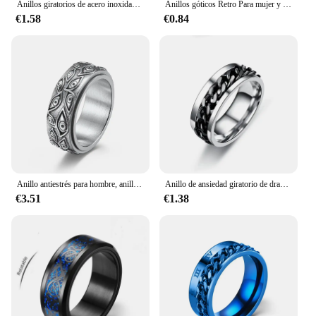
Anillos giratorios de acero inoxidable para parejas, antiestrés, ansiedad, Fidget, banda de boda, anillos de nudillos, Anillo de joyería
Anillos góticos Retro Para mujer y hombre, joyería de Hip Hop, hipérbola, ciempiés, anillos de moda, Anillo ajustable
€1.58
€0.84
Anillo antiestrés para hombre, anillo giratorio De acero inoxidable, ojo De Dios tallado, para Ansiedad
Anillo de ansiedad giratorio de dragón celta Punk para hombres, Spinner Fidget, incrustaciones de acero inoxidable, Anillo de banda de Rock de Metal de fibra de carbono
€3.51
€1.38