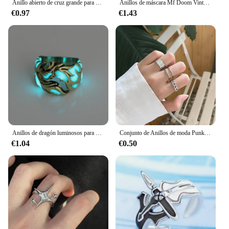
Anillo abierto de cruz grande para mujer y hombre, joyería de fiesta, estilo gótico, de Metal, Color negro, 1 unidad
Anillos de máscara Mf Doom Vintage para hombres, Anillo masculino de Gladiador, Faraón Egipcio, accesorios de joyería gótica para fiesta de Hip Hop
€0.97
€1.43
Anillos de dragón luminosos para hombre, joyería única de acero inoxidable, ajustable, gótico, Vintage, para Halloween
Conjunto de Anillos de moda Punk para mujer, Anillos de articulación de cadena cruzada negra Simple Vintage, accesorios para mujer, regalos de joyería para fiesta
€1.04
€0.50