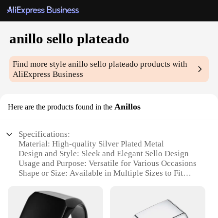
anillo sello plateado
Find more style
anillo sello plateado
products with
AliExpress Business
Anillos
Here are the products found in the
Specifications:
Material: High-quality Silver Plated Metal
Design and Style: Sleek and Elegant Sello Design
Usage and Purpose: Versatile for Various Occasions
Shape or Size: Available in Multiple Sizes to Fit
Every Finger
Performance and Property: Durable and Tarnish-
Resistant
Parts and Accessories: Comes as a Set, Ideal for