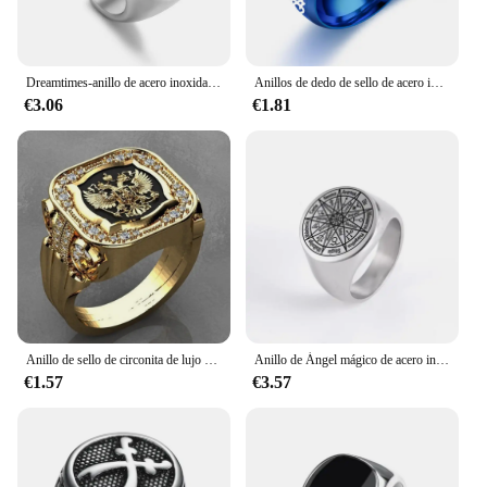
Dreamtimes-anillo de acero inoxidable con forma de demonio para hombre y mujer, sortija grande de 19MM, Color plateado, Satán, regalo de joyería, bisutería
Anillos de dedo de sello de acero inoxidable de 8mm, Sigil Of Lucifer, Satán, anillo de sello gótico, motorista, Punk, Color plateado, regalo de joyería para hombres
€3.06
€1.81
Anillo de sello de circonita de lujo para hombres, joyería de moda Retro Simple, anillo de insignia Punk, tendencia de nicho callejero, regalos de joyería de fiesta, nuevo
Anillo de Ángel mágico de acero inoxidable, talismán, pentáculo de salmón, sello de solmón, Kabbalah, anillos de amuleto de protección
€1.57
€3.57