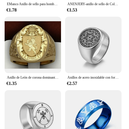
EManco Anillo de sello para hombres y mujeres Estilo simple Serie de acero inoxidable Tienda Joyería de explosión Anillo de corte suave Joyería de moda
ANENJERY-anillo de sello de Color plateado para mujer y hombre, anillo redondo de oro, joyería geométrica para fiesta, regalos
€1.78
€1.53
Anillo de León de corona dominante de nicho de moda Simple, sello real personalizado, accesorios de anillo de fiesta de moda callejera para hombres
Anillos de acero inoxidable con forma de estrella de seis puntas para hombre, sortija de sello de Solomon, color dorado y plateado, accesorios de la suerte, regalo de joyería Vintage
€1.35
€2.57