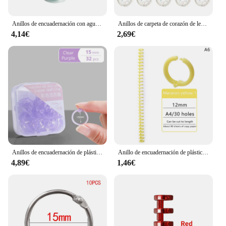
wide range of creative individuals and businesses.
Anillos de encuadernación con agujeros de seta, discos de plástico de 11 piezas y 28mm, cuadernos de hojas sueltas, anillas de carpeta, planificador de discos
Anillos de carpeta de corazón de lentejuelas brillantes, Agujero De Seta, encuadernación de cuaderno de hojas sueltas, aro de hebilla de disco de plástico, 20 piezas
4,14€
2,69€
Anillos de encuadernación de plástico transparente coloridos con perforadora de agujeros para papel de hojas sueltas y documentos, suministros de oficina, 15mm, 20mm, 25mm
Anillo de encuadernación de plástico de hojas sueltas, anillos en espiral de resorte, tira de encuadernación para papel A4, cuaderno, papelería, suministros de oficina, 30 agujeros
4,89€
1,46€