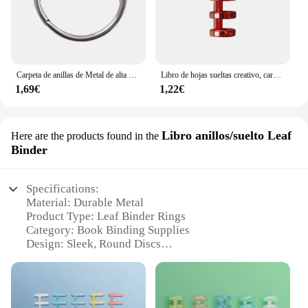
Carpeta de anillas de Metal de alta calidad, carpeta de anillas de 15-80mm, álbumes de bricolaje, aros de libro de hojas sueltas, apertura de oficina, suministros de encuadernación, álbum de fotos, 2/3/5/10 piezas
Libro de hojas sueltas creativo, carpeta en espiral, anillos de encuadernación de anillo con bisagras interiores, calendario de escritorio, círculo para Álbum de llaves de tarjeta, 2 piezas
1,69€
1,22€
Libro anillos/suelto Leaf
Here are the products found in the
Binder
Specifications:
Material: Durable Metal
Product Type: Leaf Binder Rings
Category: Book Binding Supplies
Design: Sleek, Round Discs
Quantity: Available in Sets
Usage: Ideal for Book Encuadernacion
Features: