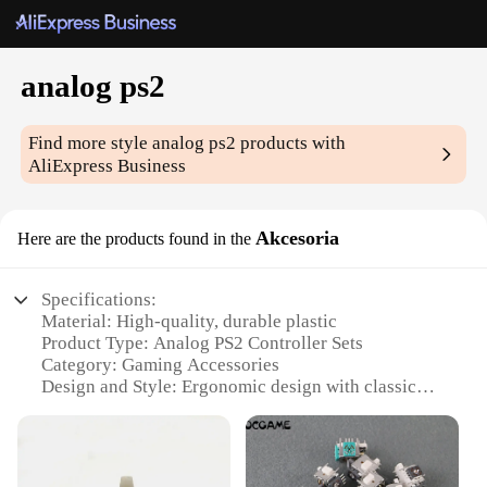
analog ps2
Find more style
analog ps2
products with
AliExpress Business
Akcesoria
Here are the products found in the
Specifications:
Material: High-quality, durable plastic
Product Type: Analog PS2 Controller Sets
Category: Gaming Accessories
Design and Style: Ergonomic design with classic
PS2 button layout
Usage and Purpose: Enhances gaming experience
on PS2 consoles
Performance and Property: Precision analog sticks