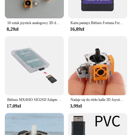
10 sztuk joystick analogowy 3D do konsoli Xbox 360 do kontrolera PS2 uchwyt 3D Joystick boczny potencjometr wymiana części naprawczych
Karta pamięci Bitfunx Fortuna Free McBoot OPL do PS2 MX4SIO SIO2SD Adapter SD do konsoli PS2 Slim
8,29zł
16,89zł
Bitfunx MX4SIO SIO2SD Adapter karty SD/TF SD do wszystkich konsol do gier PS2 Fat i Slim
Nadaje się do efekt halla 3D Joystick moduł kontroler dla XBOX360 PS2 PS3 czujnik analogowy potencjometr DIY akcesoria
17,09zł
3,99zł