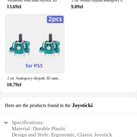
Wymienny efekt halla Joystick 3D czujnik analogowy na PS5/PS4/Xbox One/Series akcesoria do części części naprawcze do pada
2 szt. Moduł czujnika analogowy dżojstik 3D z drążkiem potencjometry i ThumbStick do Microsoft XBox jednego kontrolera z serii S X
13,69zł
9,09zł
2 szt. Analogowy dżojstik 3D zamienny do PS5/PS4/Switch Pro/Xbox One/Series kontroler akcesoria do naprawy mijania
10,79zł
Joysticki
Here are the products found in the
Specifications:
Material: Durable Plastic
Design and Style: Ergonomic, Classic Joystick