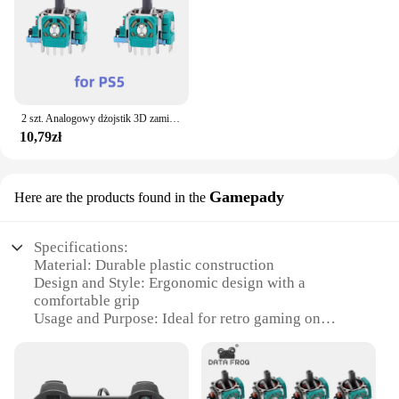
2 szt. Analogowy dżojstik 3D zamienny do PS5/PS4/Switch Pro/Xbox One/Series kontroler akcesoria do naprawy mijania
10,79zł
Gamepady
Here are the products found in the
Specifications:
Material: Durable plastic construction
Design and Style: Ergonomic design with a
comfortable grip
Usage and Purpose: Ideal for retro gaming on
PlayStation 2 consoles
Performance and Property: Precision analog sticks
for responsive gameplay
Parts and Accessories: Includes all necessary