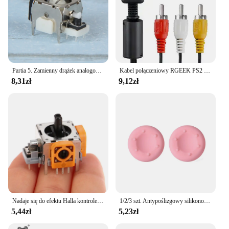
Partia 5. Zamienny drążek analogowy do kontrolera PS2 Xbox 360 klasy A Części
Kabel połączeniowy RGEEK PS2 PS3 AV do RCA kabel kompozytowy do Sony Playstation 2 PS3(6FT) można oglądać na telewizorze/monitorze
8,31zł
9,12zł
Nadaje się do efektu Halla kontroler modułu joysticka 3D dla XBOX360 PS2 PS3 czujnik analogowy potencjometr DIY akcesoria
1/2/3 szt. Antypoślizgowy silikonowy joystick analogowy uchwyt na kciuk PS2 PS3 PS5 360 Series X Switch
5,44zł
5,23zł