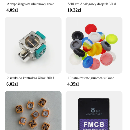
Antypoślizgowy silikonowy analogowy Joystick uchwyt na kciuki do PS2 PS3 PS4 PS5 Xbox One Xbox 360 Xbox Series X Switch Pro Controller
5/10 szt. Analogowy dżojstik 3D do modułu czujnika Xbox 360, części zamienne do akcesoriów Gamepad PS5/PS4/PS2
4,09zł
10,32zł
2 sztuki do kontrolera Xbox 360 Joysticki analogowe 3D Joysticki zamienne 3D Również działa na PS2
10 sztuk/zestaw gumowa silikonowa zatyczka pałeczka na kciuk analogowy pokrowiec uchwyty do joysticków skóra dla PS4 PS3 XBOX One/360
6,02zł
4,35zł