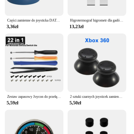
Części zamienne do joysticka DATA FROG Sticks Botton do kontrolera PS5 Nakładka na drążek analogowy do gamepada Playstation 5.
Higrotermograf higrometr dla gadów Mini analogowy miernik temperatury i wilgotności okrągły kształt termometr higrometr dla gadów
3,36zł
13,23zł
Zestaw zapasowy Joycon do przełącznika LITE OOEdu do akcesoria narzędziowe części naprawcze do pada
2 sztuki czarnych joysticek zamiennych do kontrolera PS5/PS4/PS3/Xbox One/Xbox 360, naprawa joysticka analogowego 3D do PlayStation
5,59zł
5,50zł