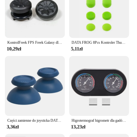
convenient for resellers to offer a complete gaming
solution to their customers. Whether you're a small
retailer or a large distributor, this joystick is a
reliable and profitable option for your business.
KontrolFreek FPS Freek Galaxy dla Playstation PS4 High-Rise Analog Stick PS5 Joystick Controller Performance Command Stick Game
DATA FROG 8Pcs Kontroler Thumb Stick Grip Cap dla PS5 Silikonowa antypoślizgowa gumowa nakładka na PS4/Xbox Series X/S Akcesoria
10,29zł
5,11zł
Części zamienne do joysticka DATA FROG Sticks Botton do kontrolera PS5 Nakładka na drążek analogowy do gamepada Playstation 5.
Higrotermograf higrometr dla gadów Mini analogowy miernik temperatury i wilgotności okrągły kształt termometr higrometr dla gadów
3,36zł
13,23zł