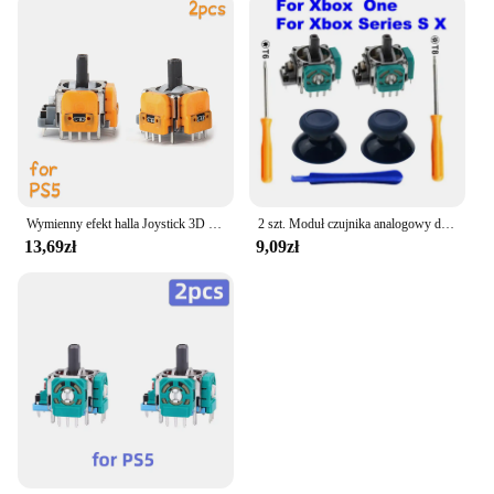
Wymienny efekt halla Joystick 3D czujnik analogowy na PS5/PS4/Xbox One/Series akcesoria do części części naprawcze do pada
2 szt. Moduł czujnika analogowy dżojstik 3D z drążkiem potencjometry i ThumbStick do Microsoft XBox jednego kontrolera z serii S X
13,69zł
9,09zł