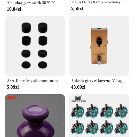
DATA FROG 8 sztuk silikonowy analogowy joystick na kciuki do kontrolera PS4/PS5 części zamienne do uchwytu na kciuk PS4 akcesoria 2023
Mini okrągły wskaźnik-30 ℃-50 ℃ miernik temperatury 20%-100% higrometr analogowy termometr monitorowania miernika wilgotności dla biur wewnętrznych
5,59zł
10,84zł
8 szt. Kontroler z silikonową uchwyt na kciuki analogową do Xbox One/S/serii X S/PS5/PS4/przełącznik Pro Gamepad zamiennik
Pedał do gitary elektrycznej Vintage overdrive/US Dream/Classic Chorus/Vintage Phase/Tremolo/Analog Delay/Digital Delay/Ultimate Drive
5,09zł
43,09zł