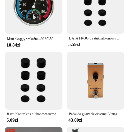
DATA FROG 8 sztuk silikonowy analogowy joystick na kciuki do kontrolera PS4/PS5 części zamienne do uchwytu na kciuk PS4 akcesoria 2023
Mini okrągły wskaźnik-30 ℃-50 ℃ miernik temperatury 20%-100% higrometr analogowy termometr monitorowania miernika wilgotności dla biur wewnętrznych
5,59zł
10,84zł
8 szt. Kontroler z silikonową uchwyt na kciuki analogową do Xbox One/S/serii X S/PS5/PS4/przełącznik Pro Gamepad zamiennik
Pedał do gitary elektrycznej Vintage overdrive/US Dream/Classic Chorus/Vintage Phase/Tremolo/Analog Delay/Digital Delay/Ultimate Drive
5,09zł
43,09zł