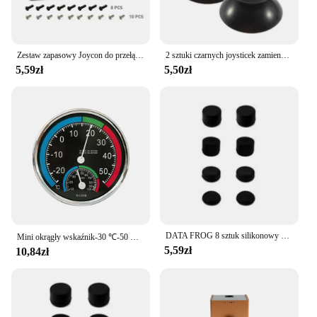
Zestaw zapasowy Joycon do przełącznika LITE OOEdu do akcesoria narzędziowe części naprawcze do pada
2 sztuki czarnych joysticek zamiennych do kontrolera PS5/PS4/PS3/Xbox One/Xbox 360, naprawa joysticka analogowego 3D do PlayStation
5,59zł
5,50zł
DATA FROG 8 sztuk silikonowy analogowy joystick na kciuki do kontrolera PS4/PS5 części zamienne do uchwytu na kciuk PS4 akcesoria 2023
Mini okrągły wskaźnik-30 ℃-50 ℃ miernik temperatury 20%-100% higrometr analogowy termometr monitorowania miernika wilgotności dla biur wewnętrznych
5,59zł
10,84zł