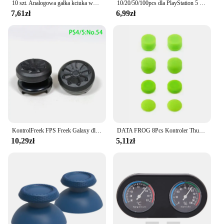
10 szt. Analogowa gałka kciuka wymień na kontroler playstation 4 PS4 Pro
10/20/50/100pcs dla PlayStation 5 PS5 DualSense kontroler Thumbstick 3D analogowy kciuk drążek Joystick Caps Grip akcesoria do gier
7,61zł
6,99zł
KontrolFreek FPS Freek Galaxy dla Playstation PS4 High-Rise Analog Stick PS5 Joystick Controller Performance Command Stick Game
DATA FROG 8Pcs Kontroler Thumb Stick Grip Cap dla PS5 Silikonowa antypoślizgowa gumowa nakładka na PS4/Xbox Series X/S Akcesoria
10,29zł
5,11zł