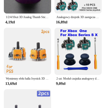
1/2/4/10szt 3D Analog Thumb Sticks Grip Joystick Cap For Xbox One / Xbox One X S Controller Handle ThumbSticks Cover
Analogowy dżojstik 3D zastępcza do PS5/PS4/Switch Pro/Xbox One Series kontroler ThumbStick akcesoria do naprawy danych
4,19zł
16,89zł
Wymienny efekt halla Joystick 3D czujnik analogowy na PS5/PS4/Xbox One/Series akcesoria do części części naprawcze do pada
2 szt. Moduł czujnika analogowy dżojstik 3D z drążkiem potencjometry i ThumbStick do Microsoft XBox jednego kontrolera z serii S X
13,69zł
9,09zł