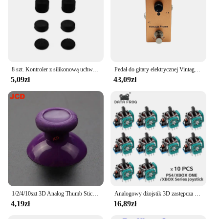
8 szt. Kontroler z silikonową uchwyt na kciuki analogową do Xbox One/S/serii X S/PS5/PS4/przełącznik Pro Gamepad zamiennik
Pedał do gitary elektrycznej Vintage overdrive/US Dream/Classic Chorus/Vintage Phase/Tremolo/Analog Delay/Digital Delay/Ultimate Drive
5,09zł
43,09zł
1/2/4/10szt 3D Analog Thumb Sticks Grip Joystick Cap For Xbox One / Xbox One X S Controller Handle ThumbSticks Cover
Analogowy dżojstik 3D zastępcza do PS5/PS4/Switch Pro/Xbox One Series kontroler ThumbStick akcesoria do naprawy danych
4,19zł
16,89zł