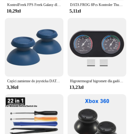
KontrolFreek FPS Freek Galaxy dla Playstation PS4 High-Rise Analog Stick PS5 Joystick Controller Performance Command Stick Game
DATA FROG 8Pcs Kontroler Thumb Stick Grip Cap dla PS5 Silikonowa antypoślizgowa gumowa nakładka na PS4/Xbox Series X/S Akcesoria
10,29zł
5,11zł
Części zamienne do joysticka DATA FROG Sticks Botton do kontrolera PS5 Nakładka na drążek analogowy do gamepada Playstation 5.
Higrotermograf higrometr dla gadów Mini analogowy miernik temperatury i wilgotności okrągły kształt termometr higrometr dla gadów
3,36zł
13,23zł