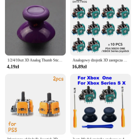
1/2/4/10szt 3D Analog Thumb Sticks Grip Joystick Cap For Xbox One / Xbox One X S Controller Handle ThumbSticks Cover
Analogowy dżojstik 3D zastępcza do PS5/PS4/Switch Pro/Xbox One Series kontroler ThumbStick akcesoria do naprawy danych
4,19zł
16,89zł