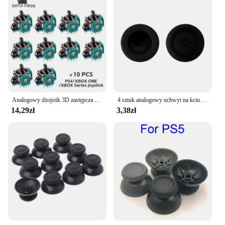
Analogowy dżojstik 3D zastępcza danych żaba do PS5/PS4/Switch Pro/kontroler do Xbox One akcesoria do naprawy kciuka 2023
4 sztuk analogowy uchwyt na kciuki czapki kompatybilny z Nintendo przełącznik OLED/przełącznik Lite/przełącznik Joystick osłona ochronna
14,29zł
3,38zł