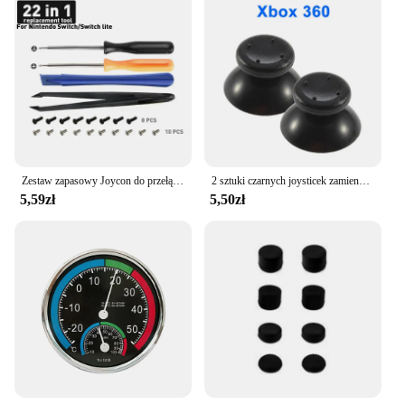
Zestaw zapasowy Joycon do przełącznika LITE OOEdu do akcesoria narzędziowe części naprawcze do pada
2 sztuki czarnych joysticek zamiennych do kontrolera PS5/PS4/PS3/Xbox One/Xbox 360, naprawa joysticka analogowego 3D do PlayStation
5,59zł
5,50zł