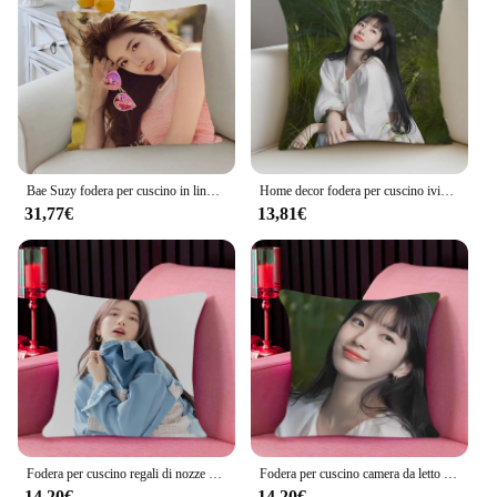
Bae Suzy fodera per cuscino in lino 45x45 cuscini copricuscini Bratz Home Emu Oori cuscino ornamentale in stile scandinavo bassotto cane Kanye
Home decor fodera per cuscino iving kpop Bae Suzy room bedroomo office car Dakimakura cuscini di tiro federa quadrata decorazioni per la casa
31,77€
13,81€
Fodera per cuscino regali di nozze di compleanno 40x40 B-Bae Suzys cuscini moda fodere Dakimakura cuscini federa iving room
Fodera per cuscino camera da letto ufficio auto Dakimakura B-Bae Suzys cuscini di moda iving room federa di lusso decorazioni per la casa
14,20€
14,20€