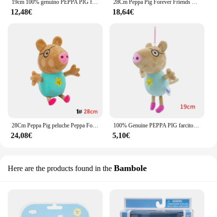
19cm 100% genuino PEPPA PIG farcito bambola morbida Peppa George Zoe Suzy jenny Emily daniel pedon bear Dinosaur bambini peluche
28Cm Peppa Pig Forever Friends peluche più grande editazione elefante peduro Pony Suzy pecora Zoe Zebra Room bambini regalo di compleanno giocattoli
12,48€
18,64€
28Cm Peppa Pig peluche Peppa Forever Friends larger eddar Elephant pedalus Pony Suzy Sheep Zoe Zebra Room Kids Birthday Gift
100% Genuine PEPPA PIG farcito bambola morbida 19cm Peppa George Zoe Suzy jenny Emily daniel pedon bear Dinosaur bambini peluche
24,08€
5,10€
Bambole
Here are the products found in the