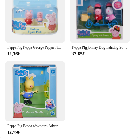
Peppa Pig Peppa George Peppa Pig fangoso pozzanghere costume da bagno Suzy George Cartoon Animal Action Figures giocattoli per bambini figurine
Peppa Pig johnny Dog Painting Suzy Sheep Cycling George Ice Cream Time Candy Cat Birthday Party Play Set Anime Figure Model Toys
32,36€
37,65€
Peppa Pig Peppa adventur's Adventures pedaletta del cavallo del coniglio di san patrizio Zoe Zebra Suzy Sheep bradley giraffa Anime Figure Animal Model Girls Toys
32,79€