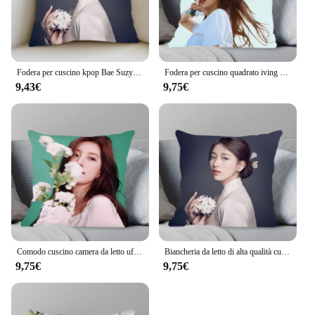
Fodera per cuscino kpop Bae Suzy room bedroomo office coffee shop Dakimakura Throw room federa star girl Home Decor Korean Wave
Fodera per cuscino quadrato iving room car restaurant deck chair Dakimakura Throw federa bolster Bae Suzy bolster Home Decor
9,43€
9,75€
Comodo cuscino camera da letto ufficio caffetteria auto cuscino soggiorno cuscino quadrato cuscino Bae Suzy bolster Home Decor
Biancheria da letto di alta qualità cuscino quadrato comodo cuscino del divano fodera per cuscino per il tempo libero dell'ufficio federa Bae Suzy bolster Home Decor
9,75€
9,75€