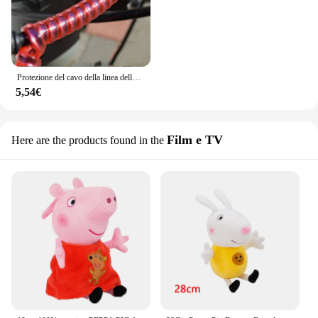
Protezione del cavo della linea dello Scooter elettrico per Xiaomi M365/PRO Ninebot ES1-ES4 Max G30 parti della copertura della protezione del filo del freno anteriore posteriore
5,54€
Film e TV
Here are the products found in the