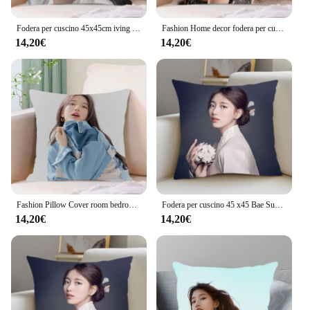
Fodera per cuscino 45x45cm iving room car restaurant deck chair Dakimakura B-Bae Suzys cuscini di tiro Square Home decor federa
Fashion Home decor fodera per cuscino iving room bedroomo office car 50x50 Dakimakura B-Bae Suzys cuscini di tiro federa quadrata
14,20€
14,20€
Fashion Pillow Cover room bedroomo office car Dakimakura cuscini da tiro iving room Luxury B-Bae Suzys federa home decor
Fodera per cuscino 45 x45 Bae Suzy room bedroomo office coffee shop Dakimakura Throw room federa star girl Home Decor Korean Wave
14,20€
14,20€