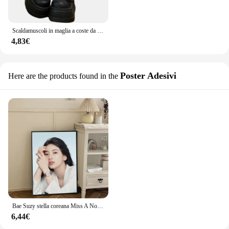
Scaldamuscoli in maglia a coste da donna stile Punk due calzini per stivali con usura laterale sopra il ginocchio calzini Slouch di Halloween per le donne ragazze
4,83€
Poster Adesivi
Here are the products found in the
Bae Suzy stella coreana Miss A Nordic Classic Vintage poster Decoracion pittura Wall Art White Kraft Paper Kawaii Room Decor
6,44€