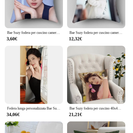
Bae Suzy fodera per cuscino camera da letto Home Office federa decorativa con cerniera quadrata federe per cuscini da sposa tessuto in raso 0425
Bae Suzy fodera per cuscino camera da letto Home Office federa decorativa con cerniera quadrata federe per cuscini da sposa tessuto in raso 0425
3,60€
12,32€
Federa lunga personalizzata Bae Suzy Girl Actor Body Pillow Cover uomo donna Home Bedroom rettangolo Sleep Decoration accessori 0425
Bae Suzy fodera per cuscino 40x40 fodere per cuscini ornamentali decorativo Luxury Kanye Easter Goods Emu Oori Bratz Home bassotto Dog
34,06€
21,21€