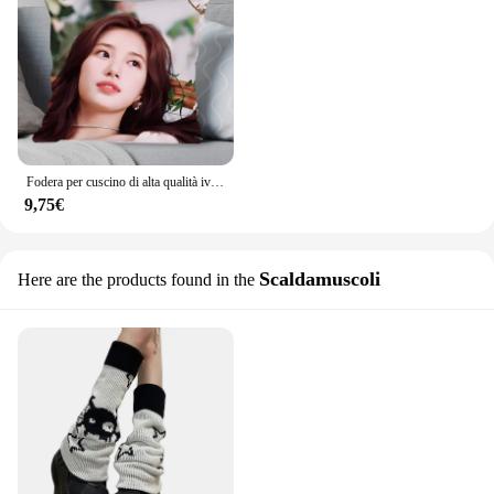
Fodera per cuscino di alta qualità iving room bedroomo cuscini per auto da ufficio federa quadrata Bae Suzy cuscino quadrato decorazioni per la casa
9,75€
Scaldamuscoli
Here are the products found in the