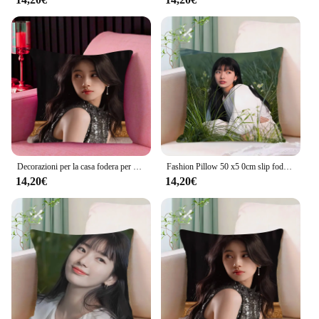
Decorazioni per la casa fodera per cuscino iving room bedroomo office car 50x50 B-Bae Suzys Dakimakura cuscini di moda federa quadrata
Fashion Pillow 50 x5 0cm slip fodere per cuscini biancheria da letto comodo cuscino buon divano Home Car Luxury B-Bae Suzys federe
14,20€
14,20€