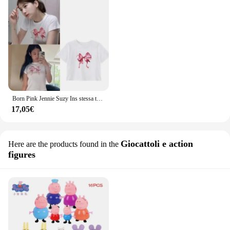
Born Pink Jennie Suzy Ins stessa t-shirt Top Y2k abbigliamento donna Kpop t-shirt allentata cotone corto ombelico Top estate Casual
17,05€
Giocattoli e action
Here are the products found in the
figures