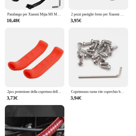
Parafango per Xiaomi Mijia MI M365 1S M187 Pro Scooter elettrico pneumatico paraspruzzi parafango posteriore con kit di viti luci posteriori
2 pezzi pastiglie freno per Xiaomi M365 Mijia Scooter elettrico Skateboard ruota posteriore pinza frizione piastre accessori
10,48€
3,95€
2pcs protezione della copertura delle leve della maniglia del freno per Xiaomi M365 Pro Pro2 Max G30 manicotti della maniglia del freno della bicicletta dello Scooter elettrico
Coprimozzo ruota vite coperchio batteria inferiore viti per Xiaomi M365 1S Pro custodia protettiva per Scooter elettrico parte guscio decorativo
3,73€
3,94€