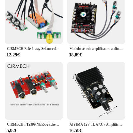
CIRMECH Relè 4-way Selettore di Segnale di Ingresso Audio di Commutazione di Ingresso Audio RCA Selezione Bordo del Rotary di commutazione per Amplificatori
Modulo scheda amplificatore audio Bluetooth senza perdita di grado febbre 220Wx2 Regolazione stereo dei bassi alti e bassi TPA3251
12,29€
38,89€
CIRMECH PT2399 NE5532 scheda Karaoke Microfono amplificatore Scheda Preamplificatore kit scheda di Riverbero eco e Finito opzionale
AIYIMA 12V TDA7377 Amplificatore di potenza Scheda audio 30Wx2 Classe AB Amplificatore audio stereo FAI DA TE per altoparlanti da 4-8 Ohm
5,92€
16,59€