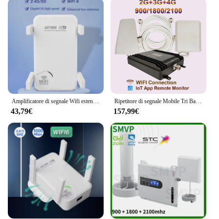
straightforward installation process. It's designed to
be compatible with a wide range of devices,
ensuring that it integrates seamlessly with your
existing network. Whether you're a home user or a
professional in need of a reliable internet
connection, this amplifier is the perfect choice. Its
compatibility with various vendors and suppliers
ensures that you can find the right product for your
needs.
Amplificatore di segnale Wifi estensore LAN amplificatore di segnale Wireless ed espansore ripetitore WIFI amplificatore Wifi Dual band 1800M PA integrato
Ripetitore di segnale Mobile Tri Band , 2G, 3G, 4G 900 Mhz, 1800 Mhz, 2100Mhz, ripetitore GSM, connessione WiFi, testato a distanza tramite App
**Versatile and Convenient**
43,79€
157,99€
The amplificatore wifi 1800 is not just a device; it's
a solution. Its compact size and lightweight design
make it a versatile addition to any space. Whether
you're looking to enhance your home's Wi-Fi
coverage or provide a stable connection in a
commercial setting, this amplifier is the ideal
choice. Its performance and property are second to
none, making it a reliable choice for those who
demand the best. The amplifier's sets are available
for sale, making it an accessible solution for both
personal and professional use.