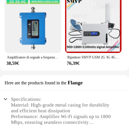
Amplificatore di segnale a frequenza singola B20 800 900 1800 2100 2600Mhz ripetitore cellulare GSM 2G 3G 4G LTE ripetitore di segnale
Ripetitore SMVP GSM 2G 3G 4G 900 1800 2100 LTE amplificatore di segnale cellulare 4G amplificatore cellulare ripetitore ripetitore di segnale DCS Mobile
38,59€
76,39€
Flange
Here are the products found in the
Specifications:
Material: High-grade metal casing for durability
and efficient heat dissipation
Performance: Amplifies Wi-Fi signals up to 1800
Mbps, ensuring seamless connectivity
Design: Sleek flange design blends with modern