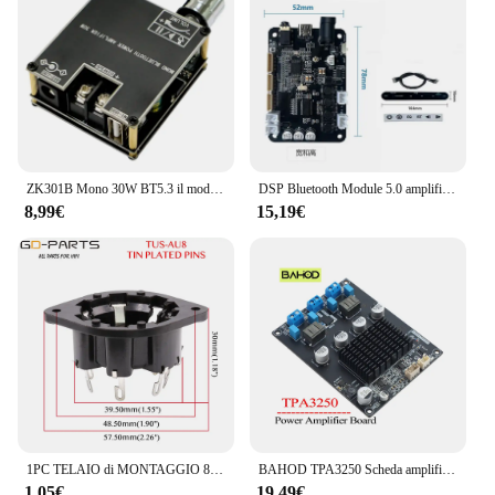
ZK301B Mono 30W BT5.3 il modulo amplificatore Audio digitale supporta True Wireless TWS con APP scheda amplificatore Mono semplice fai da te
DSP Bluetooth Module 5.0 amplificatore di potenza 15W * 2 Stereo Electronic Frequency Division TWS Pairing 2.0/1.1
8,99€
15,19€
1PC TELAIO di MONTAGGIO 8pin P8A Tubo di Plastica presa Per AD1 EL5 AZ4 EF1 EF6 EL8 EL3 Hifi FAI DA TE Vintage tubo Amplificatore
BAHOD TPA3250 Scheda amplificatore di potenza Stereo 2.0 Amplificatore audio Classe D Amplificatori audio Altoparlante Home Theater Amp 130Wx2
1,05€
19,49€