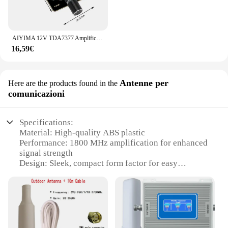
AIYIMA 12V TDA7377 Amplificatore di potenza Scheda audio 30Wx2 Classe AB Amplificatore audio stereo FAI DA TE per altoparlanti da 4-8 Ohm
16,59€
Antenne per
Here are the products found in the
comunicazioni
Specifications:
Material: High-quality ABS plastic
Performance: 1800 MHz amplification for enhanced
signal strength
Design: Sleek, compact form factor for easy
installation
Category: Wireless networking equipment
Parts and Accessories: Includes 2 high-gain
antennas for optimal coverage
Usage and Purpose: Ideal for commercial or
residential Wi-Fi networks