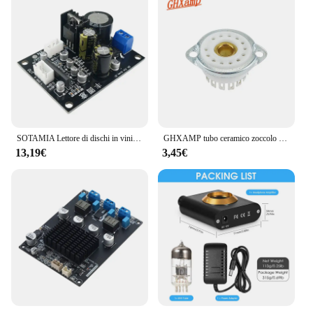
aiming to provide a stable and reliable internet
connection to your customers, this amplifier is the
perfect choice. Its performance and property are
unmatched, ensuring that your network stays strong
and consistent, even in areas with weak signals.
With this amplifier, you can enjoy a seamless
internet experience, without the frustration of
dropped connections or slow speeds.
SOTAMIA Lettore di dischi in vinile Preamplificatore Scheda audio MM MC Amplificatore fono Giradischi Preamplificatore Alimentazione singola Amplificatori fai da te
GHXAMP tubo ceramico zoccolo SZ-8 YS30-3 tubo bagliore Base fluorescente supporto valvola Lampstand 13-Pin Audio amplificatore parti 1pc
13,19€
3,45€