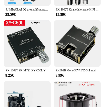
PJ.MIAOLAI D2 preamplificatore a tubo HiFi 6 n3 amplificatore per cuffie a tubo NE5532P Op Amp Mini preamplificatore digitale
ZK-1002T Kit modulo audio HIFI 2.0 canali 100Wx2 amplificatore compatibile Bluetooth
28,59€
15,89€
ZK-1002T ZK-MT21 XY-C50L YS-XPSM Scheda altoparlanti stereo con amplificatore a 2.1 canali HIFI compatibile con Bluetooth 2.0
ZK301B Mono 30W BT5.3 il modulo amplificatore Audio digitale supporta True Wireless TWS con APP scheda amplificatore Mono semplice fai da te
8,25€
8,99€