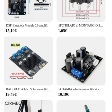
DSP Bluetooth Module 5.0 amplificatore di potenza 15W * 2 Stereo Electronic Frequency Division TWS Pairing 2.0/1.1
1PC TELAIO di MONTAGGIO 8pin P8A Tubo di Plastica presa Per AD1 EL5 AZ4 EF1 EF6 EL8 EL3 Hifi FAI DA TE Vintage tubo Amplificatore
15,19€
1,05€
BAHOD TPA3250 Scheda amplificatore di potenza Stereo 2.0 Amplificatore audio Classe D Amplificatori audio Altoparlante Home Theater Amp 130Wx2
SOTAMIA scheda preamplificatore Phono in vinile MM MC amplificatore Phono fonografo testa ingrandimento preamplificatore giradischi in vinile
19,49€
10,19€