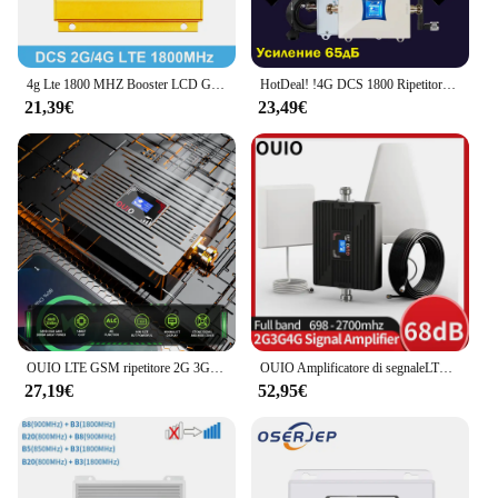
4g Lte 1800 MHZ Booster LCD GSM amplificatore GSM 2g 4g Booster DCS 1800 Booster ripetitore amplificatore di segnale del telefono cellulare
HotDeal! !4G DCS 1800 Ripetitore ripetitore di segnale Amplificatore cellulare mobile LTE /DCS 1800 mhz Amplificatore di segnale per telefono cellulare Band 3
21,39€
23,49€
OUIO LTE GSM ripetitore 2G 3G 4G amplificatore di segnale cellulare 4G amplificatore cellulare 700 1800 2100 MHZ ripetitore ripetitore di segnale Mobile
OUIO Amplificatore di segnaleLTE GSM 2G 3G 4G Ripetitore del telefono cellulare Amplificatore di segnale mobile Ripetitore cellulare LTE DCS WCDMA 900 1800 2100 MHZ
27,19€
52,95€