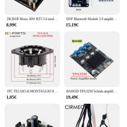
ZK301B Mono 30W BT5.3 il modulo amplificatore Audio digitale supporta True Wireless TWS con APP scheda amplificatore Mono semplice fai da te
DSP Bluetooth Module 5.0 amplificatore di potenza 15W * 2 Stereo Electronic Frequency Division TWS Pairing 2.0/1.1
8,99€
15,19€
1PC TELAIO di MONTAGGIO 8pin P8A Tubo di Plastica presa Per AD1 EL5 AZ4 EF1 EF6 EL8 EL3 Hifi FAI DA TE Vintage tubo Amplificatore
BAHOD TPA3250 Scheda amplificatore di potenza Stereo 2.0 Amplificatore audio Classe D Amplificatori audio Altoparlante Home Theater Amp 130Wx2
1,05€
19,49€