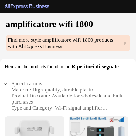
amplificatore wifi 1800
Find more style
amplificatore wifi 1800
products
with AliExpress Business
Ripetitori di segnale
Here are the products found in the
Specifications:
Material: High-quality, durable plastic
Product Discount: Available for wholesale and bulk
purchases
Type and Category: Wi-Fi signal amplifier
Design and Style: Sleek, modern design with a
compact form factor
Usage and Purpose: Enhances Wi-Fi signals in large
areas