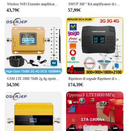
Wireless WiFi Extender amplificatore game Network Extender amplificatore Wifi ripetitore WIFI con Antenna esterna Dual band 1800Mbps
SMVP 360 ° Kit amplificatore di rete omni 3G4G 2100 potenziatore del telefono 1800 2100 2600 ripetitore di rete per telefono cellulare Cdma 850 4g 1700 1900
43,79€
57,99€
GSM LTE 1800 70dB 2g 4g ripetitore di segnale per telefono cellulare DCS 1800MHz amplificatore Mobile Band3 GSM Signal Booster Yagi/Antenna in gomma
Ripetitore di segnale Ripetitore di segnale del cellulare 2G 3G 4G 800 900 1800 2100MHz Segnale del telefono cellulare Amplificatore del cellulare 2025 NUOVA versione
34,59€
174,39€