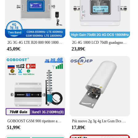
2G 3G 4G LTE B20 800 900 1800 ripetitore di segnale Mobile Dual Band Internet 68dB amplificatore cellulare 800 900 1800 2100
2G 4G 1800 LCD 70dB guadagno 2g 4g ripetitore di segnale cellulare Band3 DCS LTE 1800MHz amplificatore Mobile GSM ripetitore di segnale cellulare
45,09€
23,89€
GOBOOST GSM 900 ripetitore amplificatore di segnale 2G 3G 4G LTE DCS 1800 2100 amplificatore cellulare amplificatore di segnale Set per voce del telefono cellulare
Più nuovo 2g 3g 4g Lte Gsm Dcs esterno 22dBi per GSM CDMA DCS 4G LTE UMTS 850 900 1800 2100 MHz amplificatore ripetitore ripetitore di segnale
51,99€
17,89€