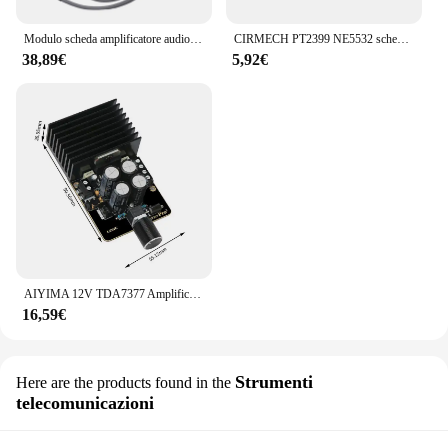
Modulo scheda amplificatore audio Bluetooth senza perdita di grado febbre 220Wx2 Regolazione stereo dei bassi alti e bassi TPA3251
CIRMECH PT2399 NE5532 scheda Karaoke Microfono amplificatore Scheda Preamplificatore kit scheda di Riverbero eco e Finito opzionale
38,89€
5,92€
AIYIMA 12V TDA7377 Amplificatore di potenza Scheda audio 30Wx2 Classe AB Amplificatore audio stereo FAI DA TE per altoparlanti da 4-8 Ohm
16,59€
Strumenti
Here are the products found in the
telecomunicazioni