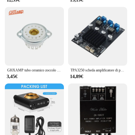
GHXAMP tubo ceramico zoccolo SZ-8 YS30-3 tubo bagliore Base fluorescente supporto valvola Lampstand 13-Pin Audio amplificatore parti 1pc
TPA3250 scheda amplificatore di potenza Stereo 2.0 amplificatore Audio classe D amplificatori Audio altoparlante Home Theater Amp 130 wx2
3,45€
14,89€