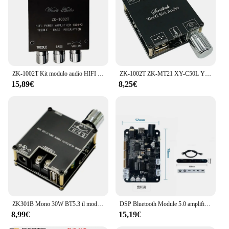
ZK-1002T Kit modulo audio HIFI 2.0 canali 100Wx2 amplificatore compatibile Bluetooth
ZK-1002T ZK-MT21 XY-C50L YS-XPSM Scheda altoparlanti stereo con amplificatore a 2.1 canali HIFI compatibile con Bluetooth 2.0
15,89€
8,25€
ZK301B Mono 30W BT5.3 il modulo amplificatore Audio digitale supporta True Wireless TWS con APP scheda amplificatore Mono semplice fai da te
DSP Bluetooth Module 5.0 amplificatore di potenza 15W * 2 Stereo Electronic Frequency Division TWS Pairing 2.0/1.1
8,99€
15,19€