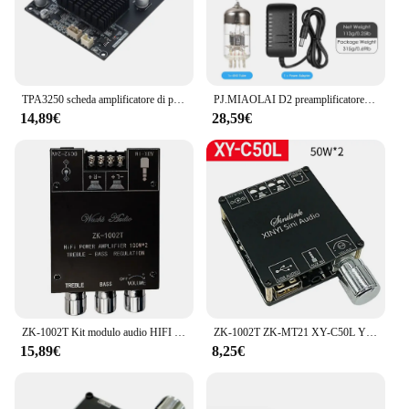
TPA3250 scheda amplificatore di potenza Stereo 2.0 amplificatore Audio classe D amplificatori Audio altoparlante Home Theater Amp 130 wx2
PJ.MIAOLAI D2 preamplificatore a tubo HiFi 6 n3 amplificatore per cuffie a tubo NE5532P Op Amp Mini preamplificatore digitale
14,89€
28,59€
ZK-1002T Kit modulo audio HIFI 2.0 canali 100Wx2 amplificatore compatibile Bluetooth
ZK-1002T ZK-MT21 XY-C50L YS-XPSM Scheda altoparlanti stereo con amplificatore a 2.1 canali HIFI compatibile con Bluetooth 2.0
15,89€
8,25€