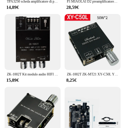
TPA3250 scheda amplificatore di potenza Stereo 2.0 amplificatore Audio classe D amplificatori Audio altoparlante Home Theater Amp 130 wx2
PJ.MIAOLAI D2 preamplificatore a tubo HiFi 6 n3 amplificatore per cuffie a tubo NE5532P Op Amp Mini preamplificatore digitale
14,89€
28,59€
ZK-1002T Kit modulo audio HIFI 2.0 canali 100Wx2 amplificatore compatibile Bluetooth
ZK-1002T ZK-MT21 XY-C50L YS-XPSM Scheda altoparlanti stereo con amplificatore a 2.1 canali HIFI compatibile con Bluetooth 2.0
15,89€
8,25€