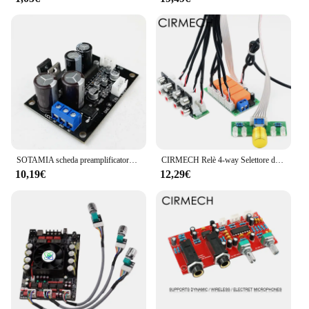
SOTAMIA scheda preamplificatore Phono in vinile MM MC amplificatore Phono fonografo testa ingrandimento preamplificatore giradischi in vinile
CIRMECH Relè 4-way Selettore di Segnale di Ingresso Audio di Commutazione di Ingresso Audio RCA Selezione Bordo del Rotary di commutazione per Amplificatori
10,19€
12,29€