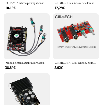
SOTAMIA scheda preamplificatore Phono in vinile MM MC amplificatore Phono fonografo testa ingrandimento preamplificatore giradischi in vinile
CIRMECH Relè 4-way Selettore di Segnale di Ingresso Audio di Commutazione di Ingresso Audio RCA Selezione Bordo del Rotary di commutazione per Amplificatori
10,19€
12,29€
Modulo scheda amplificatore audio Bluetooth senza perdita di grado febbre 220Wx2 Regolazione stereo dei bassi alti e bassi TPA3251
CIRMECH PT2399 NE5532 scheda Karaoke Microfono amplificatore Scheda Preamplificatore kit scheda di Riverbero eco e Finito opzionale
38,89€
5,92€