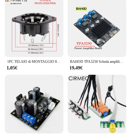
1PC TELAIO di MONTAGGIO 8pin P8A Tubo di Plastica presa Per AD1 EL5 AZ4 EF1 EF6 EL8 EL3 Hifi FAI DA TE Vintage tubo Amplificatore
BAHOD TPA3250 Scheda amplificatore di potenza Stereo 2.0 Amplificatore audio Classe D Amplificatori audio Altoparlante Home Theater Amp 130Wx2
1,05€
19,49€