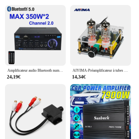
Amplificateur audio Bluetooth numérique AK45 HiFi, canal MP3, puissance sonore 2.0, médailles évitées, maison automobile, voiture pour haut-parleurs, MAX 350W x 2
AIYIMA-Préamplificateur à tubes audio 6A2, tube HIFI, stéréo, préampli, carte de bord, médailles, haut-parleur, amplificateur de puissance, cinéma maison, bricolage, mis à niveau
24,19€
14,34€