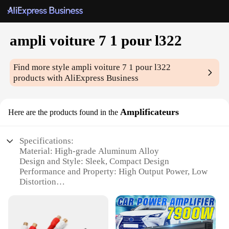
ampli voiture 7 1 pour l322
Find more style
ampli voiture 7 1 pour l322
products with AliExpress Business
Amplificateurs
Here are the products found in the
Specifications:
Material: High-grade Aluminum Alloy
Design and Style: Sleek, Compact Design
Performance and Property: High Output Power, Low
Distortion
Usage and Purpose: Ideal for L322 Vehicles
Typical Adaptive Scenario: Upgrade for Enhanced
Audio Experience
Parts and Accessories: Includes All Necessary