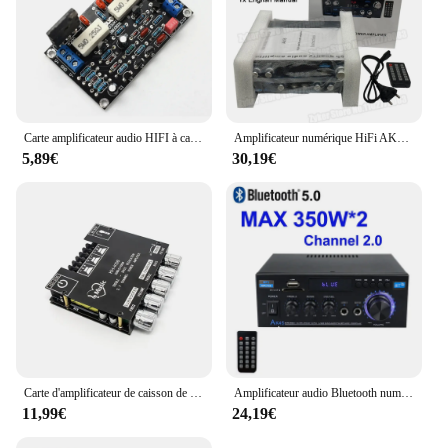
Carte amplificateur audio HIFI à canal mono, tube 100W DC 35V, 2SC5200 + 2SA1943
Amplificateur numérique HiFi AK55, puissance maximale 90W x 2 canaux 2.0, Bluetooth, son surround, haut-parleur de médailles pour la maison et la voiture, amplificateur audio BT 5.0
5,89€
30,19€
Carte d'amplificateur de caisson de basses Bluetooth 2.1, 5.0 canaux, 200W, 50WX2 + 100W, carte d'amplificateur stéréo audio de puissance, médailles de basse, AUX
Amplificateur audio Bluetooth numérique AK45 HiFi, canal MP3, puissance sonore 2.0, médailles évitées, maison automobile, voiture pour haut-parleurs, MAX 350W x 2
11,99€
24,19€