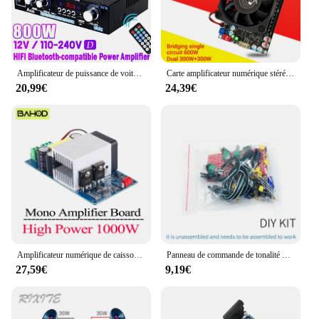
amplifier is the perfect choice. It's a testament to the
fusion of quality and performance, making it an
essential component for any audio enthusiast.
Amplificateur de puissance de voiture domestique AK35/G919H, 1000W, 2 canaux, Bluetooth, son surround, FM, USB, télécommande, mini HiFi, ampli stéréo numérique
Carte amplificateur numérique stéréo haute puissance, Subwoofer, HiFi pour haut-parleurs, BTL Mono, Médailles sonores audio, 2*300W, TPA3255, 600W
20,99€
24,39€
Amplificateur numérique de caisson de basses mono haute puissance, carte amplificateur HIFI, technologie IRS2092S, 1000W
Panneau de commande de tonalité de basse, préamplificateur Audio unian NE5532, avec rallonge de 20cm pour amplificateur Diy
27,59€
9,19€