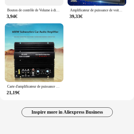
Bouton de contrôle de Volume à distance, amplificateur de haut-parleur de voiture Durable, de basse, de niveau RCA, régulateur de Volume universel LC-1
Amplificateur de puissance de voiture SK-790.4 4 canaux 7900W Classe A/B Stéréo Surround Passive Subwoofer Audio First
3,94€
39,33€
Carte d'amplificateur de puissance haute puissance DC 12V, modification audio de voiture bricolage, caisson de basses sans perte, module de basse, amplificateur mono
21,19€
Inspire more in Aliexpress Business