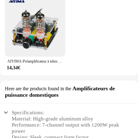
AIYIMA-Préamplificateur à tubes audio 6A2, tube HIFI, stéréo, préampli, carte de bord, médailles, haut-parleur, amplificateur de puissance, cinéma maison, bricolage, mis à niveau
14,34€
Amplificateurs de
Here are the products found in the
puissance domestiques
Specifications:
Material: High-grade aluminum alloy
Performance: 7-channel output with 1200W peak
power
Design: Sleek, compact form factor