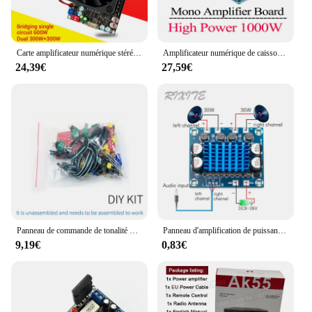
Carte amplificateur numérique stéréo haute puissance, Subwoofer, HiFi pour haut-parleurs, BTL Mono, Médailles sonores audio, 2*300W, TPA3255, 600W
Amplificateur numérique de caisson de basses mono haute puissance, carte amplificateur HIFI, technologie IRS2092S, 1000W
24,39€
27,59€
Panneau de commande de tonalité de basse, préamplificateur Audio unian NE5532, avec rallonge de 20cm pour amplificateur Diy
Panneau d'amplification de puissance Audio stéréo numérique, 30W + 30W, double canal, 12V 24V, 8-26V DC, XH-A232
9,19€
0,83€