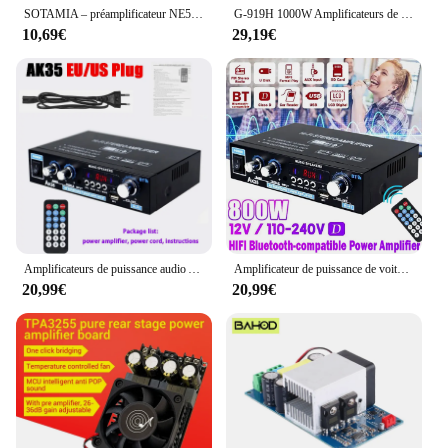
SOTAMIA – préamplificateur NE5532, panneau de tonalité, préampli, aigus, médiums, basse, contrôle de Volume pour la maison, son, haut-parleur, Audio
G-919H 1000W Amplificateurs de puissance à la maison Audio Bluetooth Amplificador Subwoofer HautréusCinéma Audio Sound System 220V/110V FM
10,69€
29,19€
Amplificateurs de puissance audio AK35/AV-660BT 2 canaux HiFi compatible Bluetooth système de son de cinéma maison 110/220V
Amplificateur de puissance de voiture domestique AK35/G919H, 1000W, 2 canaux, Bluetooth, son surround, FM, USB, télécommande, mini HiFi, ampli stéréo numérique
20,99€
20,99€