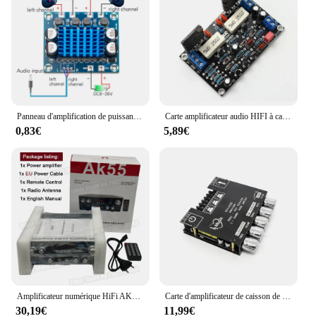
Panneau d'amplification de puissance Audio stéréo numérique, 30W + 30W, double canal, 12V 24V, 8-26V DC, XH-A232
Carte amplificateur audio HIFI à canal mono, tube 100W DC 35V, 2SC5200 + 2SA1943
0,83€
5,89€
Amplificateur numérique HiFi AK55, puissance maximale 90W x 2 canaux 2.0, Bluetooth, son surround, haut-parleur de médailles pour la maison et la voiture, amplificateur audio BT 5.0
Carte d'amplificateur de caisson de basses Bluetooth 2.1, 5.0 canaux, 200W, 50WX2 + 100W, carte d'amplificateur stéréo audio de puissance, médailles de basse, AUX
30,19€
11,99€