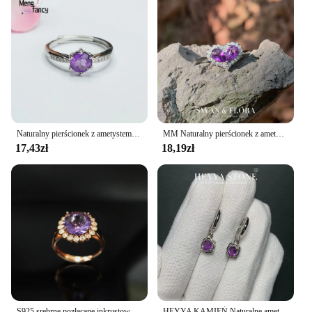
Naturalny pierścionek z ametystem fioletowy kolor biżuterii najlepiej sprzedające się regulowane eleganckie pierścionki wysokiej jakości para obietnica piękne prezenty świąteczne
MM Naturalny pierścionek z ametystem Regulowany pierścionek damski Biżuteria dla kobiet Prezent Hurtownia Wysokiej jakości Vintage Fine
17,43zł
18,19zł
S925 srebrne pozłacane inkrustowane ametyst pierścionek damski cięcia rzemiosła lekkie luksusowe jasne kwiaty wykwintna biżuteria
HEYYA KAMIEŃ Naturalne ametystowe kolczyki koła dla kobiet Posrebrzane kolczyki 925. Prosta biżuteria z kamienia szlachetnego. Klasyczny styl