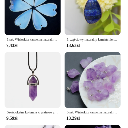
1 szt. Wisiorki z kamienia naturalnego kształt serca ametyst tygrysie oko kryształ do tworzenia modnej biżuterii Diy kobiety naszyjnik Party prezenty
1-częściowy naturalny kamień nieregularny naszyjnik różowy kryształ ametystowy naszyjnik tygrysie oko wisiorek dla kobiet para biżuteria na prezent
7,43zł
13,63zł
Sześciokątna kolumna kryształowy wisiorek z kamienia naturalnego ametyst naszyjniki uzdrowienie Chakra prezent dla kobiet moda męska biżuteria 1PC
5 szt. Wisiorki z kamienia naturalnego nieregularne ametysty kryształowe amulety do wyrobu biżuterii Diy kobiet naszyjnik kolczyk uzdrawianie Reiki prezenty
9,59zł
13,29zł