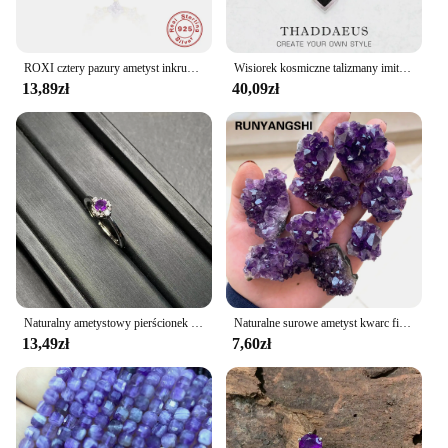
ROXI cztery pazury ametyst inkrustowane 925 srebro moda proste kolczyki na chrząstkę do piercingu damska wszechstronna biżuteria na prezent
Wisiorek kosmiczne talizmany imitacja ametystu kryształowy filar 925 srebro biżuteria akcesoria modny prezent dla kobiety
13,89zł
40,09zł
Naturalny ametystowy pierścionek z kamieniem Kobiece ręcznie robione pierścionki Biżuteria dla kobiet Prezent Fioletowy kwiat
Naturalne surowe ametyst kwarc fioletowy bryła kryształowa kamienie lecznicze wzór rzemiosło dekoracyjne Ornament dekoracyjny
13,49zł
7,60zł