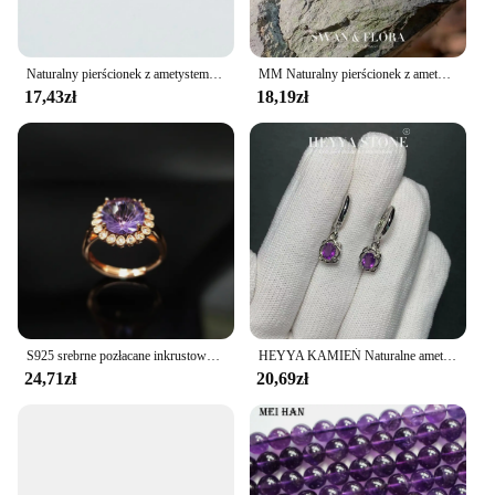
Naturalny pierścionek z ametystem fioletowy kolor biżuterii najlepiej sprzedające się regulowane eleganckie pierścionki wysokiej jakości para obietnica piękne prezenty świąteczne
MM Naturalny pierścionek z ametystem Regulowany pierścionek damski Biżuteria dla kobiet Prezent Hurtownia Wysokiej jakości Vintage Fine
17,43zł
18,19zł
S925 srebrne pozłacane inkrustowane ametyst pierścionek damski cięcia rzemiosła lekkie luksusowe jasne kwiaty wykwintna biżuteria
HEYYA KAMIEŃ Naturalne ametystowe kolczyki koła dla kobiet Posrebrzane kolczyki 925. Prosta biżuteria z kamienia szlachetnego. Klasyczny styl
24,71zł
20,69zł