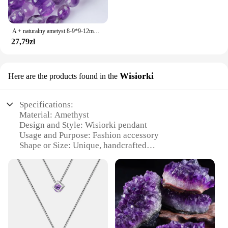
A + naturalny ametyst 8-9*9-12mm kamyki kwarcowe nieregularne luźne koraliki do tworzenia biżuterii naszyjnik DIY akcesoria do bransoletki
27,79zł
Wisiorki
Here are the products found in the
Specifications:
Material: Amethyst
Design and Style: Wisiorki pendant
Usage and Purpose: Fashion accessory
Shape or Size: Unique, handcrafted
Performance and Property: Natural gemstone
Parts and Accessories: Comes with a string for easy
wear
Features:
**Elegant Craftsmanship and Natural Beauty**
The Ametyst pendant Wisiorki is a testament to the
artistry of handcrafted jewelry. Each piece is