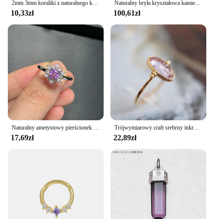
2mm 3mm koraliki z naturalnego kamienia różowe ametysty kwarcowe agat małe koraliki do tworzenia biżuterii paciorki DIY bransoletka naszyjnik akcesoria
Naturalny bryła kryształowa kamień ametystowy geoda surowy kwarc minerały prawdziwy uruggaj dekoracja domu duchowa czakra Reiki
10,33zł
100,61zł
Naturalny ametystowy pierścionek z kamieniem Kobiece ręcznie robione pierścionki Biżuteria dla kobiet Prezent Fioletowy kwiat
Trójwymiarowy craft srebrny inkrustowany ametyst owalny odwróć hollow regulowany pierścień słodki sen panie biżuteria akcesoria ślubne
17,69zł
22,89zł