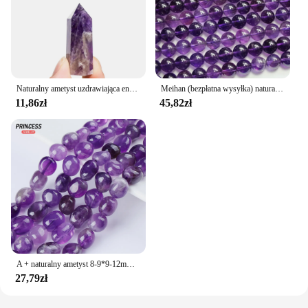
Naturalny ametyst uzdrawiająca energia kamień naturalny kwarc hala dekoracja polerowany kamień Obelisk rzeźbione kryształy rzemiosło 40-80mm 1pc
Meihan (bezpłatna wysyłka) naturalny brazylijski A + ametyst 6mm 8mm gładkie okrągłe koraliki do tworzenia biżuterii bransoletka DIY
11,86zł
45,82zł
A + naturalny ametyst 8-9*9-12mm kamyki kwarcowe nieregularne luźne koraliki do tworzenia biżuterii naszyjnik DIY akcesoria do bransoletki
27,79zł