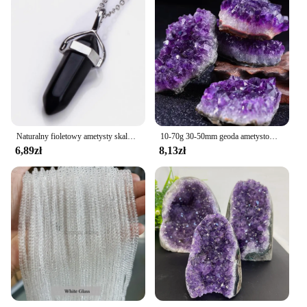
Naturalny fioletowy ametysty skalny różany kryształ kwarcowy sześciokątny uzdrowienie Chakra punkt wahadła kamień wisiorek naszyjnik dla kobiet dziewcząt
10-70g 30-50mm geoda ametystowa naturalny kryształowy kamień kwarcowy różdżka punkt energii uzdrowienie kamień mineralny Rock Home Decor Geode
6,89zł
8,13zł