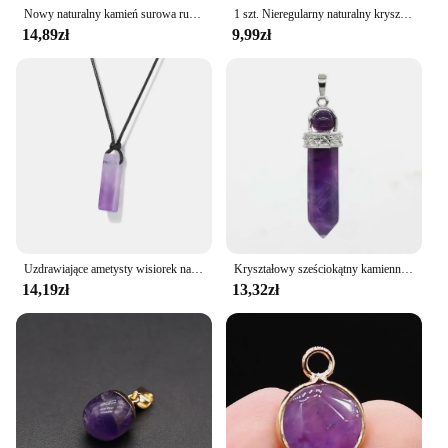
Nowy naturalny kamień surowa ruda kropla wody ametyst naszyjnik wisiorek Phnom Penh kryształowe wiszące DIY akcesoria do wyrobu biżuterii prezenty
1 szt. Nieregularny naturalny kryształowy żwir pozłacany naszyjnik z oryginalny kamień ametystowej
14,89zł
9,99zł
Uzdrawiające ametysty wisiorek naszyjniki z kamienia naturalnego dalmacja kształt prostokąta naszyjnik charms dla mężczyzn łańcuch z czarnej skóry naszyjniki
Kryształowy sześciokątny kamienny wisiorek dla kobiet naszyjnik DIY naturalny ametyst różowy kwarc Reiki wisiorki z kamieniami szlachetnymi znalezienie biżuterii
14,19zł
13,32zł