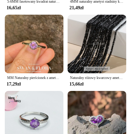
5-6MM fasetowany kwadrat naturalny ametyst luźna kostka kamień koraliki dystansowe do tworzenia biżuterii Diy kolczyki akcesoria do bransoletek
4MM naturalny ametyst stadniny kolczyki dla kobiet prawdziwe 925 srebro Vintage Femme prezent zapobiegaj alergiom piękna biżuteria
16,65zł
21,49zł
MM Naturalny pierścionek z ametystem Regulowany pierścionek damski Biżuteria dla kobiet Prezent Hurtownia Wysokiej jakości Vintage Fine
Naturalny różowy kwarcowy ametyst fluorytowy kwadratowy małe koraliki koraliki dystansowe luzem malutki koralik do biżuterii Makin naszyjnik Diy akcesoria
17,29zł
15,66zł