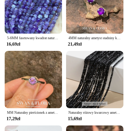
5-6MM fasetowany kwadrat naturalny ametyst luźna kostka kamień koraliki dystansowe do tworzenia biżuterii Diy kolczyki akcesoria do bransoletek
4MM naturalny ametyst stadniny kolczyki dla kobiet prawdziwe 925 srebro Vintage Femme prezent zapobiegaj alergiom piękna biżuteria
16,69zł
21,49zł
MM Naturalny pierścionek z ametystem Regulowany pierścionek damski Biżuteria dla kobiet Prezent Hurtownia Wysokiej jakości Vintage Fine
Naturalny różowy kwarcowy ametyst fluorytowy kwadratowy małe koraliki koraliki dystansowe luzem malutki koralik do biżuterii Makin naszyjnik Diy akcesoria
17,29zł
15,69zł