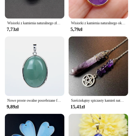
Wisiorki z kamienia naturalnego złoty kolor owalne ametysty wykwintne kryształowe zawieszki do tworzenia biżuterii naszyjnik Diy akcesoria do kolczyków
Wisiorki z kamienia naturalnego okrągłe ametysty przezroczyste kwarce uroki do wyrobu biżuterii naszyjnik Diy akcesoria kolczyk
7,73zł
5,79zł
Nowe proste owalne posrebrzane fioletowe ametysty różowe różowe kwarcowe lazuryt z kamienia naturalnego wisiorek na naszyjniki biżuteria
Sześciokątny spiczasty kamień naturalny klejnot wisiorek ametyst wahadło do wróżenia uzdrawiania fioletowy kwarc Reiki wahadło ametyst kamień naturalny wahadło kamienie szlachetne wahadełko wróżbiarstwo x223
9,89zł
15,41zł