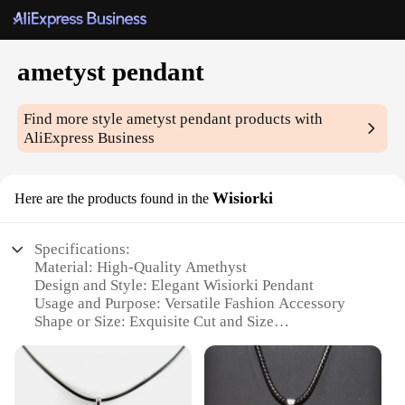
ametyst pendant
Find more style
ametyst pendant
products with
AliExpress Business
Wisiorki
Here are the products found in the
Specifications:
Material: High-Quality Amethyst
Design and Style: Elegant Wisiorki Pendant
Usage and Purpose: Versatile Fashion Accessory
Shape or Size: Exquisite Cut and Size
Performance and Property: Natural Healing
Properties
Parts and Accessories: Comes with a Chain for Easy
Wearing