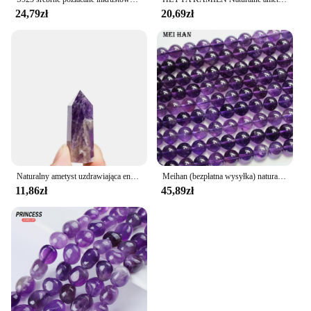
24,79zł
20,69zł
Naturalny ametyst uzdrawiająca energia kamień naturalny kwarc hala dekoracja polerowany kamień Obelisk rzeźbione kryształy rzemiosło 40-80mm 1pc
Meihan (bezpłatna wysyłka) naturalny brazylijski A + ametyst 6mm 8mm gładkie okrągłe koraliki do tworzenia biżuterii bransoletka DIY
11,86zł
45,89zł