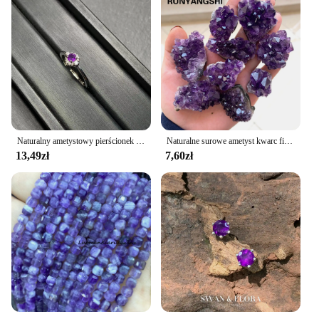
Naturalny ametystowy pierścionek z kamieniem Kobiece ręcznie robione pierścionki Biżuteria dla kobiet Prezent Fioletowy kwiat
Naturalne surowe ametyst kwarc fioletowy bryła kryształowa kamienie lecznicze wzór rzemiosło dekoracyjne Ornament dekoracyjny
13,49zł
7,60zł