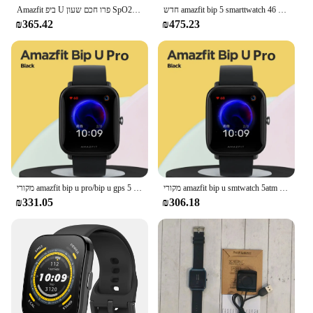
חדש amazfit bip 5 smarttwatch 46 מ "מ שינה ניטור שעון חכם 120 + מצבי ספורט עבור טלפון אנדרואיד iOS
Amazfit ביפ U פרו חכם שעון SpO2 5ATM עמיד למים Bluetooth5.0 GPS שינה ניטור גלובלי גרסה 95NEW תערוכה SmartWatch
₪365.42
₪475.23
מקורי amazfit bip u smtwatch 5atm מים עמיד צבע תצוגת ספורט מעקב שעון חכם עבור iOS אנדרואיד 99 לא קופסא
מקורי amazfit bip u pro/bip u gps מסך צבע 31 גרם 5 atm-התנגדות מים 60 + ספורט מצב שעון חכם אין קופסא
₪331.05
₪306.18