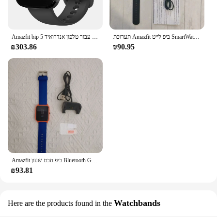
תערוכת Amazfit ביפ לייט SmartWatch Bluetooth ספורט שעונים לגברים שיעור IP68 עמיד למים אין תיבת 85-95 חדש smartWatches
Amazfit bip 5 חכם 46 מ "מ 24 שעות דופק 120 + מצבי ספורט שינה ניטור שעון חכם עבור טלפון אנדרואיד iOS
₪303.86
₪90.95
Amazfit ביפ חכם שעון Bluetooth GPS ספורט שעונים לגברים לנשים לב קצב IP68 עמיד למים אין תיבת 85-95 חדש נספח שעונים
₪93.81
Watchbands
Here are the products found in the