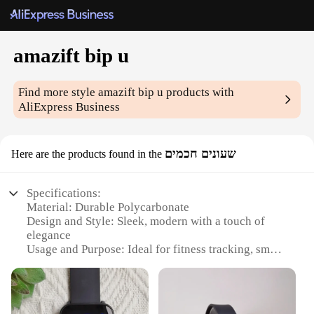
amazift bip u
Find more style
amazift bip u
products with
AliExpress Business
שעונים חכמים
Here are the products found in the
Specifications:
Material: Durable Polycarbonate
Design and Style: Sleek, modern with a touch of
elegance
Usage and Purpose: Ideal for fitness tracking, smart
notifications, and time management
Performance and Property: Water-resistant up to 50
meters, long battery life
Parts and Accessories: Includes a variety of watch