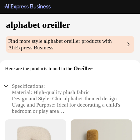
alphabet oreiller
Find more style
alphabet oreiller
products with
AliExpress Business
Oreiller
Here are the products found in the
Specifications:
Material: High-quality plush fabric
Design and Style: Chic alphabet-themed design
Usage and Purpose: Ideal for decorating a child's
bedroom or play area
Performance and Property: Durable and soft to the
touch
Shape or Size: Available in multiple sizes to fit
various bed sizes