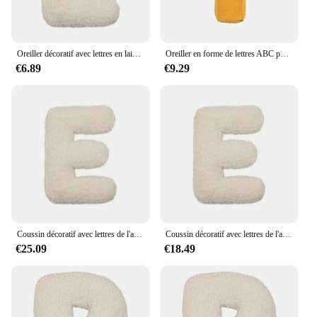
Oreiller décoratif avec lettres en laine d'agneau, coussin Initial pour chambre à coucher, voiture, canapé, lettre en peluche
Oreiller en forme de lettres ABC pour enfant, jouet, sommeil apaisant, décoration de fond, outil photo, nouveau, ins, 26 lettres
€6.89
€9.29
Coussin décoratif avec lettres de l'alphabet, oreiller avec lettres anglaises
Coussin décoratif avec lettres de l'alphabet, oreiller avec lettres anglaises
€25.09
€18.49