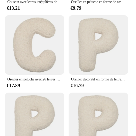
Coussin avec lettres irrégulières de 40cm, cadeau pour enfant, dossier, jouet, décor de fond de chambre à coucher, accessoire de photographie, réception-cadeau pour bébé
Oreiller en peluche en forme de cœur lumineux LED, lettre d'amoureux, créatif, coloré, brillant, cadeau pour petite amie, jour du Léon, 50cm
€13.21
€9.79
Oreiller en peluche avec 26 lettres de l'alphabet pour bébé, jouet pour enfants, coussin doux, canapé de salon, nouveau, 2024
Oreiller décoratif en forme de lettre de l'alphabet anglais, oreiller en peluche pour décor de chambre à coucher, 26 lettres
€17.89
€16.79