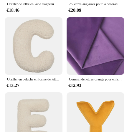
Oreiller de lettre en laine d'agneau pour enfants, oreiller apaisant pour le sommeil, accessoires de tir de fond, cadeau de fête préChristophe pour garçon, INS ABC, 26
26 lettres anglaises pour la décoration de la maison, oreiller de siège de canapé, coussin de lit, oreiller de voiture, bricolage, accessoires de mariage, jour de Léon
€18.46
€20.09
Oreiller en peluche en forme de lettres anglaises, oreiller décoratif, alphabet, câlin, jeté, décor de canapé, 26 lettres
Coussin de lettres orange pour enfants, cadeau de fête d'anniversaire, jouets de dossier, décor de fond de chambre, accessoire de photographie, baby shower
€13.27
€12.93