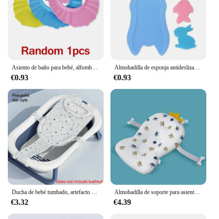
Asiento de baño para bebé, alfombrilla de dinosaurio plegable para bañera de bebé, silla para bañera de recién nacido, almohada antideslizante para bebé, cojín suave para el cuerpo
Almohadilla de esponja antideslizante para recién nacido, bañera para bebé, ducha infantil, MAY31-B para el cuidado del bebé
€0.93
€0.93
Ducha de bebé tumbado, artefacto de ducha de bebé puede sentarse y acostarse, bolsa de red para recién nacido, almohadilla de baño, almohadilla flotante de bañera
Almohadilla de soporte para asiento de bañera de bebé, almohadilla corporal suave y cómoda antideslizante, silla plegable para bañera de bebé, almohadilla de baño para recién nacido
€3.32
€4.39