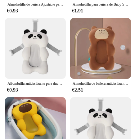
Almohadilla de bañera Ajustable para bebé, asiento de apoyo para el baño, cojín de ducha para recién nacido, Asiento de baño plegable para bebé, almohadilla de agua de seguridad flotante
Almohadilla para bañera de Baby Shower, alfombrilla antideslizante para bañera de recién nacido, soporte plegable de seguridad para lactancia, cojín cómodo para el cuerpo, almohada de dibujos animados
€0.93
€1.91
Alfombrilla antideslizante para ducha de bebé, cojín de apoyo para bañera, asiento de seguridad para recién nacido, almohada suave plegable
Almohadilla de bañera antideslizante para bebé, asiento cómodo de seguridad para recién nacido, soporte de baño infantil, cojín de ducha, almohada suave ajustable
€0.93
€2.51