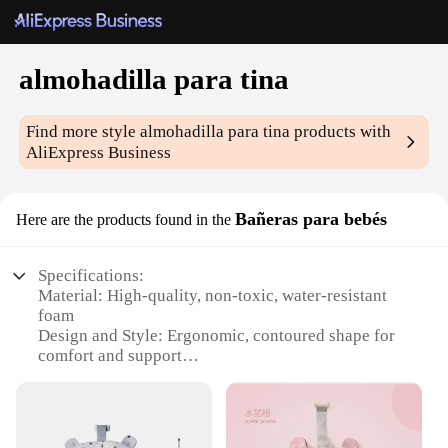
almohadilla para tina
Find more style
almohadilla para tina
products with
AliExpress Business
Bañeras para bebés
Here are the products found in the
Specifications:
Material: High-quality, non-toxic, water-resistant
foam
Design and Style: Ergonomic, contoured shape for
comfort and support
Usage and Purpose: Ideal for bathing infants and
toddlers
Typical Adaptive Scenario: Suitable for use in
various bathtubs and bathing areas