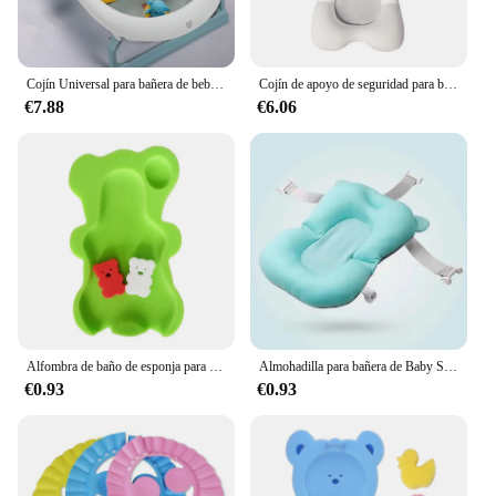
Cojín Universal para bañera de bebé, asiento cómodo y ajustable, antideslizante, suave, para ducha de recién nacido, almohada de seguridad para bebé
Cojín de apoyo de seguridad para baño de recién nacido, almohadilla de bañera para ducha de bebé, asiento de bañera antideslizante, alfombrilla de soporte
€7.88
€6.06
Alfombra de baño de esponja para bebé, alfombrilla de esponja antideslizante para bañera infantil, asiento para recién nacido, alfombrilla de ducha para el cuidado del bebé
Almohadilla para bañera de Baby Shower, alfombrilla antideslizante para bañera, cojín de soporte para baño de seguridad para recién nacido, almohada suave de animales, accesorios para el cuidado
€0.93
€0.93