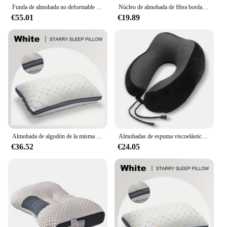
Funda de almohada no deformable y almohada central, un conjunto de protección de columna cervical de una sola familia para ayudar a dormir
Núcleo de almohada de fibra bordada Full Sky Star para protección del cuello, rebote rápido, no es fácil de deformar, no se pliega
€55.01
€19.89
Almohada de algodón de la misma pluma del Hotel, almohada de cuello tridimensional para dormir, dormitorio, Hotel aplicable, 1 unidad
Almohadas de espuma viscoelástica en forma de U para el cuello, almohada de viaje suave, almohada de masaje para el cuello, almohada para dormir en avión, ropa de cama Cervical para el cuidado de la salud
€36.52
€24.05