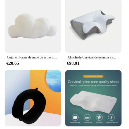
Cojín en forma de nube de estilo nórdico, almohada de felpa suave de algodón PP para decoración del sofá del hogar
Almohada Cervical de espuma viscoelástica, almohada ortopédica de contorno ergonómico 2 en 1 para el dolor de cuello, almohadas de soporte contorneadas, 1 unidad
€20.65
€98.91