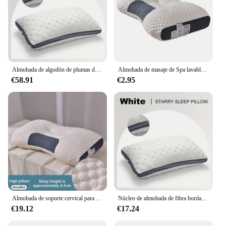
Almohada de algodón de plumas de estilo de hotel, almohada tridimensional para el cuello, adecuada para dormitorios y hoteles para dormir, 1 pieza
Almohada de masaje de Spa lavable, almohada de soporte Cervical, Pin central para el hogar, regalo
€58.91
€2.95
Almohada de soporte cervical para ayudar a dormir, cojín de masaje de algodón puro antironquidos
Núcleo de almohada de fibra bordada Full Sky Star, protección para el cuello, rebote rápido, no se deforma fácilmente, no se pliega
€19.12
€17.24