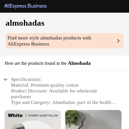
almohadas
Find more style
almohadas
products with
AliExpress Business
Almohada
Here are the products found in the
Specifications:
Material: Premium quality cotton
Product Discount: Available for wholesale
purchases
Type and Category: Almohadas, part of the bedding
accessories category
Design and Style: Classic and versatile design
Usage and Purpose: Ideal for sleeping comfort and
support