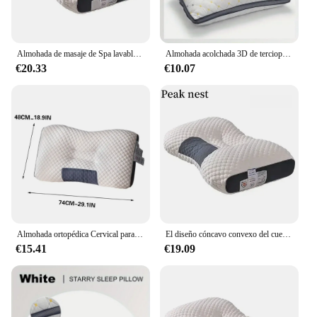
Almohada de masaje de Spa lavable, almohada de soporte Cervical, Pin central para el hogar, regalo
Almohada acolchada 3D de terciopelo con plumas de cielo estrellado para estudiantes y adultos, protección para el cuello, rebote rápido y deformación fácil, nueva
€20.33
€10.07
Almohada ortopédica Cervical para el cuello, almohada de masaje de SPA para el hogar, sueño cómodo, cama de masaje de una sola zona para estudiantes
El diseño cóncavo convexo del cuerpo humano ayuda a masajear el cuello, y la almohada de masaje de fibra ayuda a dormir
€15.41
€19.09