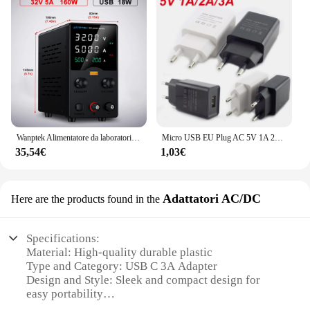
Wanptek Alimentatore da laboratorio 30V 10A 60V 5A 120V 3A Alimentatore CC regolabile con alimentatori da banco USB a ricarica rapida
Micro USB EU Plug AC 5V 1A 2A 3A caricatore da muro adattatore di alimentazione da viaggio portatile universale ricarica da tavolo Power Bank K5
35,54€
1,03€
Adattatori AC/DC
Here are the products found in the
Specifications:
Material: High-quality durable plastic
Type and Category: USB C 3A Adapter
Design and Style: Sleek and compact design for
easy portability
Usage and Purpose: Ideal for charging USB C