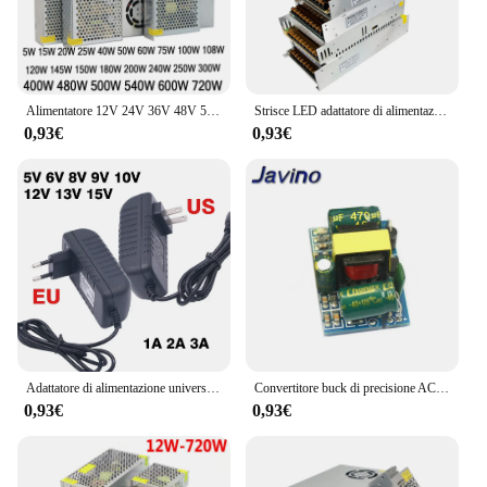
Alimentatore 12V 24V 36V 48V 5V DC SMPS 1A 2A 3A 5A 10A 110V AC 220V a 12Volt 48V 36V 10W 200W 300W 400W 500 alimentatore W 600W
Strisce LED adattatore di alimentazione AC-DC 100-240V a 5V 12V 24V 36V 1A 2A 3A 5A 10A 20A 30A trasformatore alimentatore Switching SMPS
0,93€
0,93€
Adattatore di alimentazione universale AC 220V a DC 5V 9V 12V 6V 8V 13V 15V 1A 2A 3A Adattatore di alimentazione 5 6 8 9 12 13 15 V Volt 12V Spina UE
Convertitore buck di precisione AC-DC 5V 700mA 3,5W AC 220v a 5v DC step down Modulo di alimentazione trasformatore 12V 400MA 3,3V 700MA
0,93€
0,93€