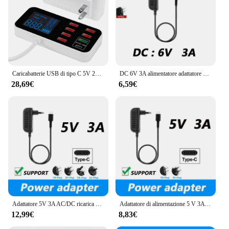
Caricabatterie USB di tipo C 5V 2A 3A adattatore di alimentazione ue usa ricarica rapida Display di gestione della batteria del telefono presa da viaggio a ricarica rapida
DC 6V 3A alimentatore adattatore universale AC / DC TYPE-C caricatore USB SMPS spina EU/US/UK/AU
28,69€
6,59€
Adattatore 5V 3A AC/DC ricarica USB tipo C alimentatore spina ue caricabatterie da viaggio per Nintend Switch NS Console di gioco
Adattatore di alimentazione 5 V 3A USB Type-c caricatore di alimentazione AC/DC 5 V Volt 3000mA per Raspberry Pi 4 modello B
12,99€
8,83€