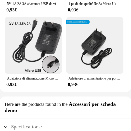
5V 1A 2A 3A adattatore USB da viaggio caricabatterie per telefono adattatore di alimentazione da parete caricabatterie da tavolo Power Bank EU/US/AU Plug N11 nero bianco
1 pz di alta qualità 5v 3a Micro Usb Ac/dc adattatore di alimentazione EU spina di alimentazione 5 v3a per Raspberry Pi Zero Tablet Pc
0,93€
0,93€
Adattatore di alimentazione Micro USB 220V 5 V DC 2A 2.5A 3A adattatore di alimentazione AC/DC 5 V caricabatterie da 220V a 5 V per Tablet Raspberry Zero
Adattatore di alimentazione per porta Micro USB DC 5V 3A adattatore AC 110V-220V caricabatterie per Raspberry Pi 3 modello B + 3B 2B Plus EU US UK AU
0,93€
0,93€
Accessori per scheda
Here are the products found in the
demo
Specifications: