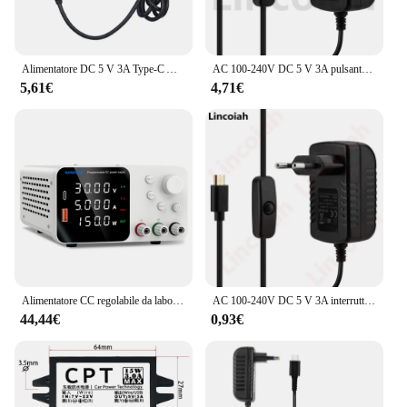
Alimentatore DC 5 V 3A Type-C AC 100-240V Off/on Witch Button adattatore di alimentazione caricabatterie porta USB di tipo C 5 V Volt per Banana Pi BPI M5
AC 100-240V DC 5 V 3A pulsante interruttore di alimentazione adattatore di alimentazione caricabatterie tipo-c porta USB 5 V Volt per Raspberry Pi 4 modello B 4B
5,61€
4,71€
Alimentatore CC regolabile da laboratorio 30 V 10 A con display LED a 4 cifre; Carica rapida USB-A/Tipo-C 5 V/3,6 A con regolazione dell'encoder
AC 100-240V DC 5 V 3A interruttore di alimentazione pulsante adattatore di alimentazione caricatore porta Micro USB 5 V Volt per Raspberry Pi 3 modello B + plus
44,44€
0,93€