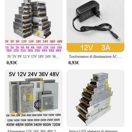
3V 5V 9V 12 V 15V 18V 24V 36V alimentatore 1A 2A 3A 5A 6A 8A 10A 20A 50A alimentatore Switching 12 V Volt 220V a 12 V AC-DC SMPS
Trasformatore di illuminazione AC 100V-240V a DC 12V 1A 2A 3A convertitore adattatore di alimentazione elettronica Driver LED per strisce LED luce
0,93€
0,93€
Alimentatore 12V 24V 36V 48V 5V DC SMPS 1A 2A 3A 5A 10A 110V AC 220V a 12Volt 48V 36V 10W 200W 300W 400W 500 alimentatore W 600W
Strisce LED adattatore di alimentazione AC-DC 100-240V a 5V 12V 24V 36V 1A 2A 3A 5A 10A 20A 30A trasformatore alimentatore Switching SMPS