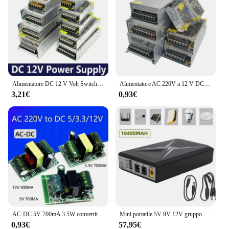
Alimentatore DC 12 V Volt Switching Light 60W 120W 150W 180W 600W 1A 5A 10A 20A 30A trasformatori da 220V a 12 V per striscia Led CCTV
Alimentatore AC 220V a 12 V DC Volt 12 V 1A 2A 3A 5A 6A 8A 10A 15A 20A 30A 40A alimentatore Switching AC DC da 220V a 12 V AC-DC
3,21€
0,93€
AC-DC 5V 700mA 3.5W convertitore di precisione Buck AC 220v a 5v DC step down modulo di alimentazione del trasformatore 12V 400MA 3.3V 700MA
Mini portatile 5V 9V 12V gruppo di continuità multiuso 10400MAH Mini UPS batteria di Backup per Router Wifi IP Camera
0,93€
57,95€