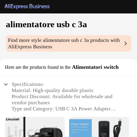
alimentatore usb c 3a
Find more style
alimentatore usb c 3a
products with
AliExpress Business
Alimentatori switch
Here are the products found in the
Specifications:
Material: High-quality durable plastic
Product Discount: Available for wholesale and
vendor purchases
Type and Category: USB C 3A Power Adapter
Design and Style: Sleek and compact design
Usage and Purpose: Ideal for charging USB C
devices
Typical Adaptive Scenario: Perfect for on-the-go