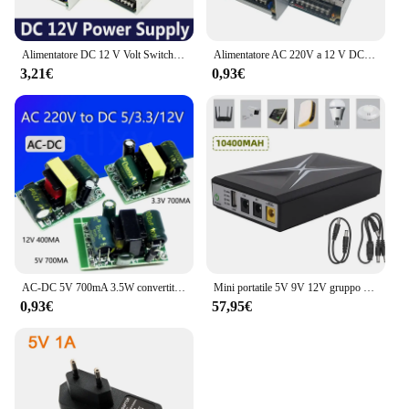
Alimentatore DC 12 V Volt Switching Light 60W 120W 150W 180W 600W 1A 5A 10A 20A 30A trasformatori da 220V a 12 V per striscia Led CCTV
Alimentatore AC 220V a 12 V DC Volt 12 V 1A 2A 3A 5A 6A 8A 10A 15A 20A 30A 40A alimentatore Switching AC DC da 220V a 12 V AC-DC
3,21€
0,93€
AC-DC 5V 700mA 3.5W convertitore di precisione Buck AC 220v a 5v DC step down modulo di alimentazione del trasformatore 12V 400MA 3.3V 700MA
Mini portatile 5V 9V 12V gruppo di continuità multiuso 10400MAH Mini UPS batteria di Backup per Router Wifi IP Camera
0,93€
57,95€