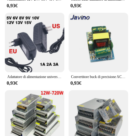
0,93€
0,93€
Adattatore di alimentazione universale AC 220V a DC 5V 9V 12V 6V 8V 13V 15V 1A 2A 3A Adattatore di alimentazione 5 6 8 9 12 13 15 V Volt 12V Spina UE
Convertitore buck di precisione AC-DC 5V 700mA 3,5W AC 220v a 5v DC step down Modulo di alimentazione trasformatore 12V 400MA 3,3V 700MA
0,93€
0,93€