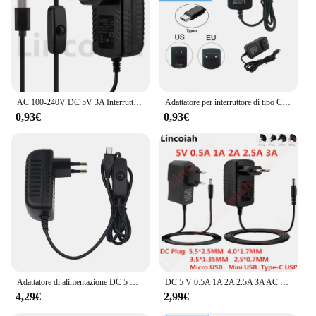
charging
Shape or Size or Weight or Quantity: Lightweight
and portable
Performance and Property: Efficient 3A output for
rapid charging
Parts and Accessories: Includes USB C cable for
easy connectivity
AC 100-240V DC 5V 3A Interruttore di alimentazione Pulsante Adattatore di alimentazione Caricatore Tipo-C Porta USB 5 V Volt per Raspberry Pi 4 Modello B 4B
Adattatore per interruttore di tipo C AC DC 5V 3A alimentatore caricabatterie di tipo C adattatore di alimentazione EU US AU UK per cavo di ricarica Raspberry Pi 4 on/off
0,93€
0,93€
Features:
|Wholesale|Vendors|
**Rapid Charging Efficiency**
The alimentatore usb c 3a is designed to provide an
efficient and rapid charging experience for your
USB C devices. With its powerful 3A output, this
power adapter ensures that your gadgets are
charged swiftly, saving you time and enhancing
your productivity. The compact and lightweight
design makes it a convenient travel companion,
ensuring that you can power up your devices
Adattatore di alimentazione DC 5 V 3A Type-C 100-240V Off/on caricatore di alimentazione a bottone strega porta USB di tipo C 5 V Volt per Banana Pi BPI M5
DC 5 V 0.5A 1A 2A 2.5A 3A AC 100-240V convertitore adattatore di alimentazione Switching 5 V Volt 1000MA caricabatterie per cavo di alimentazione Mini Micro Type-C Usb
wherever you go.
4,29€
2,99€
**Versatile Compatibility and Connectivity**