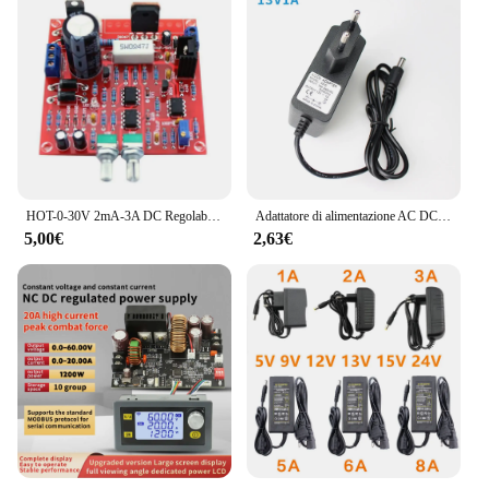
USB-C cable ensures a seamless connection,
allowing you to charge your devices without the
hassle of searching for additional cables. The
compact size and lightweight build make it easy to
carry in your bag or pocket, ensuring that you're
always prepared for a power boost when you need it
most. Whether you're at home, in the office, or on
the go, this power bank is the perfect companion for
your tablet and other USB-C devices.
HOT-0-30V 2mA-3A DC Regolabile Alimentazione Regolata di Alimentazione Kit FAI DA TE Breve con Protezione
Adattatore di alimentazione AC DC Alimentazione da laboratorio 220V 110V A 3V 4V 5V 6V 8V 9V 12V 13V 14V 15V 1A DC Spina UE Sorgente Trasformatore universale
**Built for the Modern User**
5,00€
2,63€
For those who value performance and reliability, the
alimentatore usb c 3a is an excellent choice. With its
ability to deliver a powerful 3A charging current, it
can quickly recharge your tablet, ensuring that you
can stay connected and productive throughout the
day. The design and style of this power bank are
tailored to the modern user, blending functionality
with a sleek aesthetic that complements any tech
setup. Whether you're a busy professional, a
student, or a tech enthusiast, this alimentatore usb c