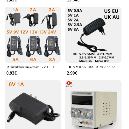
Alimentatore universale 12V DC 12V 5V 6V 9V 10V 15V 24V 1A 2A 3A 5A 6A 8A trasformatore AC 220V a 12V adattatore di alimentazione ca Driver LED
DC 5 V 0.5A 0.8A 1A 2A 2.5A 3A AC 100-240V alimentatore convertitore 5 V Volt 1000MA caricabatterie 5.5*2.5mm Type-C Mini Micro Usb
0,93€
2,99€