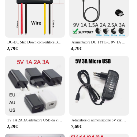
DC-DC Step Down convertitore Buck modulo di alimentazione da 12V a 5V 3A 15W per adattatore Micro USB Mini USB maschio femmina per auto
Alimentatore DC TYPE-C 9V 1A 1.5A 2A 2.5A 3A OEM EU US UK AU Plug 220V a 110V adattatore Audio 9V 1000mA 1500mA 2000mA 3000mA
2,79€
4,79€
5V 1A 2A 3A adattatore USB da viaggio caricatore del telefono adattatore di alimentazione Wall Desktop ricarica Power Bank EU/US/AU Plug nero bianco u
Adattatore di alimentazione 5V caricatore di alimentazione Micro USB 3A per Raspberry PI 3 Zero modello B B + convertitore per Tablet PC spina ue
2,29€
7,69€