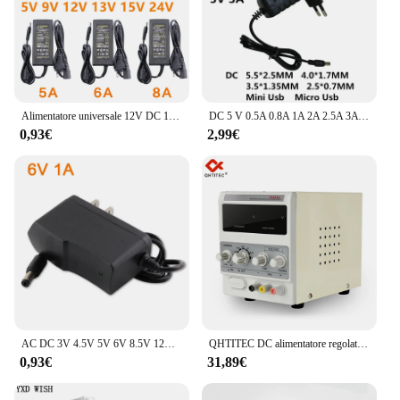
Alimentatore universale 12V DC 12V 5V 6V 9V 10V 15V 24V 1A 2A 3A 5A 6A 8A trasformatore AC 220V a 12V adattatore di alimentazione ca Driver LED
DC 5 V 0.5A 0.8A 1A 2A 2.5A 3A AC 100-240V alimentatore convertitore 5 V Volt 1000MA caricabatterie 5.5*2.5mm Type-C Mini Micro Usb
0,93€
2,99€
AC DC 3V 4.5V 5V 6V 8.5V 12V 13V alimentatore adattatore da 220V a 12V 1A trasformatore di illuminazione 24V 1A convertitore caricatore universale
QHTITEC DC alimentatore regolato display digitale regolabile 15V 2A alimentatori da banco regolatore di tensione 220V 50/60HZ
0,93€
31,89€