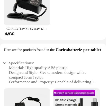
AC/DC 3V 4.5V 5V 6V 8.5V 12V 13V alimentatore adattatore da 220V a 12V 1A trasformatore di illuminazione 24V 1A caricatore universale fonte SMPS
0,93€
Caricabatterie per tablet
Here are the products found in the
Specifications:
Material: High-quality ABS plastic
Design and Style: Sleek, modern design with a
compact form factor
Performance and Property: Capable of delivering a
fast 3A charging current
Usage and Purpose: Ideal for charging tablets and
other USB-C devices
Shape or Size or Weight or Quantity: Lightweight
and portable, easy to carry