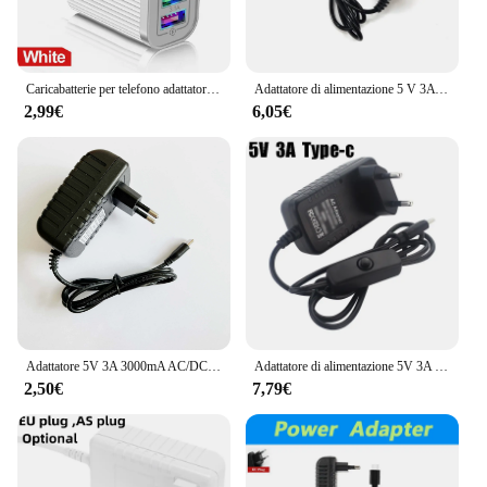
Caricabatterie per telefono adattatore per caricabatterie rapido per cellulare USB a 4 porte 5V 3A per Iphone Samsung Huawei Xiaomi alimentatore a ricarica rapida
Adattatore di alimentazione 5 V 3A USB Type-c caricatore di alimentazione AC/DC 5 V Volt 3000mA per Raspberry Pi 4 modello B
2,99€
6,05€
Adattatore 5V 3A 3000mA AC/DC ricarica USB tipo C alimentatore caricabatterie da viaggio per Nintend Switch NS Console di gioco
Adattatore di alimentazione 5V 3A 3000mA caricatore USB di tipo C alimentatore alimentatore alimentatore presa di commutazione per Raspberry PI 4 modello B
2,50€
7,79€