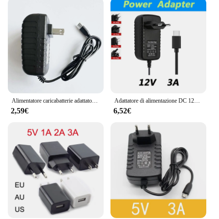
Alimentatore caricabatterie adattatore AC/DC 5V 3A PSU USB tipo C 5V 3000mA per Raspberry Pi 4 modello B 1GB 2GB 4GB Kit
Adattatore di alimentazione DC 12V 3A tipo C POE Lite Full Color microfono integrato telecamera di rete Bullet focale fissa
2,59€
6,52€