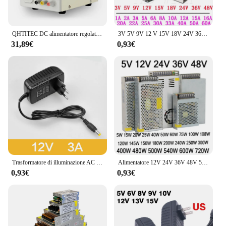
QHTITEC DC alimentatore regolato display digitale regolabile 15V 2A alimentatori da banco regolatore di tensione 220V 50/60HZ
3V 5V 9V 12 V 15V 18V 24V 36V alimentatore 1A 2A 3A 5A 6A 8A 10A 20A 50A alimentatore Switching 12 V Volt 220V a 12 V AC-DC SMPS
31,89€
0,93€
Trasformatore di illuminazione AC 100V-240V a DC 12V 1A 2A 3A convertitore adattatore di alimentazione elettronica Driver LED per strisce LED luce
Alimentatore 12V 24V 36V 48V 5V DC SMPS 1A 2A 3A 5A 10A 110V AC 220V a 12Volt 48V 36V 10W 200W 300W 400W 500 alimentatore W 600W
0,93€
0,93€