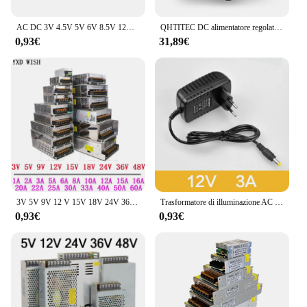
AC DC 3V 4.5V 5V 6V 8.5V 12V 13V alimentatore adattatore da 220V a 12V 1A trasformatore di illuminazione 24V 1A convertitore caricatore universale
QHTITEC DC alimentatore regolato display digitale regolabile 15V 2A alimentatori da banco regolatore di tensione 220V 50/60HZ
0,93€
31,89€
3V 5V 9V 12 V 15V 18V 24V 36V alimentatore 1A 2A 3A 5A 6A 8A 10A 20A 50A alimentatore Switching 12 V Volt 220V a 12 V AC-DC SMPS
Trasformatore di illuminazione AC 100V-240V a DC 12V 1A 2A 3A convertitore adattatore di alimentazione elettronica Driver LED per strisce LED luce
0,93€
0,93€