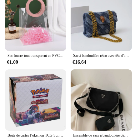
needs and preferences, making us a dependable
partner for your business.
Sac fourre-tout transparent en PVC, poignée de forme ronde, sacs à provisions transparents, poignée de forme carrée, sac de rangement étanche
Sac à bandoulière rétro avec tête d'aigle pour femme, sac messager de style denim, sac carré à la mode, KURT GEIGER LOselonly ON Initiated Designer
€1.09
€16.64
Boîte de cartes Pokémon TCG Sun & Moon Ultra Prism, boîte de rappel, jouets à collectionner, 36 pièces, 324 pièces
Ensemble de sacs à bandoulière décontractés pour femmes, sacs à main initiés, sac à bandoulière tendance, sac à main pour voyage et shopping, mode féminine, 2 en 1