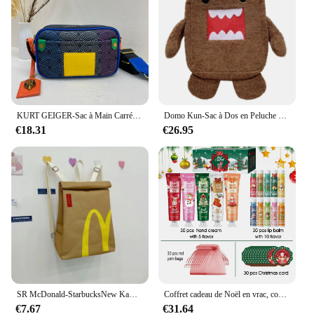
KURT GEIGER-Sac à Main Carré avec Fermeture Éclair pour Femme, Sacoche de Luxe de Styliste, à la Mode
Domo Kun-Sac à Dos en Peluche pour Enfant, Femme et Homme, Mignon, Kawaii, Dessin Animé, Cartable d'École
€18.31
€26.95
SR McDonald-StarbucksNew Kawai btStudent Backpack, Casual Proximity Wstring Backpack, KDavid School, Birthday Gift, Wholesale
Coffret cadeau de Noël en vrac, coussins à lèvres, crème pour les mains, cartes de Noël, sacs menstruels, distribution, 120 pièces par boîte
€7.67
€31.64