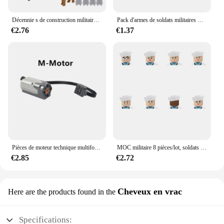
Décennie s de construction militaires pour enfants, fantômes, forces spéciales, soldats, figurines, bandits, accessoires, odor, sacs à dos, gilets, armes environnementales, jouet, chaud
Pack d'armes de soldats militaires WW2, mini figurines d'action, pistolets Swat City, pièces de l'armée Arma MOC, accessoires, briques de construction nocturnes
€2.76
€1.37
Pièces de moteur technique multifonctions 8293 8883, ensemble de modèles PF, blocs de construction compatibles Leduo
MOC militaire 8 pièces/lot, soldats de la marine, armes de l'armée Moc, figurines modernes de ville, pièces de construction, briques, Mini jouet pour enfants
€2.85
€2.72
Cheveux en vrac
Here are the products found in the
Specifications: