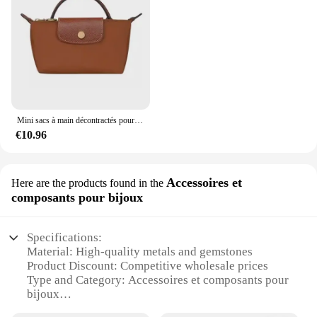
Mini sacs à main décontractés pour femmes, sacs à main polyvalents, sacs à main de créateurs, niche de mode, printemps, automne, nouveau, Y2K
€10.96
Accessoires et
Here are the products found in the
composants pour bijoux
Specifications:
Material: High-quality metals and gemstones
Product Discount: Competitive wholesale prices
Type and Category: Accessoires et composants pour
bijoux
Design and Style: A variety of trendy and classic