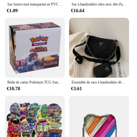
Sac fourre-tout transparent en PVC, poignée de forme ronde, sacs à provisions transparents, poignée de forme carrée, sac de rangement étanche
Sac à bandoulière rétro avec tête d'aigle pour femme, sac messager de style denim, sac carré à la mode, KURT GEIGER LOselonly ON Initiated Designer
€1.09
€16.64
Boîte de cartes Pokémon TCG Sun & Moon Ultra Prism, boîte de rappel, jouets à collectionner, 36 pièces, 324 pièces
Ensemble de sacs à bandoulière décontractés pour femmes, sacs à main initiés, sac à bandoulière tendance, sac à main pour voyage et shopping, mode féminine, 2 en 1
€10.78
€3.61