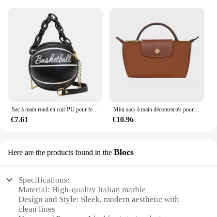
Sac à main rond en cuir PU pour femmes, petits sacs de basket-ball, sacs à bandoulière décontractés, porte-monnaie pour filles
Mini sacs à main décontractés pour femmes, sacs à main polyvalents, sacs à main de créateurs, niche de mode, printemps, automne, nouveau, Y2K
€7.61
€10.96
Blocs
Here are the products found in the
Specifications:
Material: High-quality Italian marble
Design and Style: Sleek, modern aesthetic with
clean lines