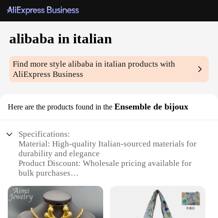
alibaba in italian
Find more style
alibaba in italian
products with
AliExpress Business
Ensemble de bijoux
Here are the products found in the
Specifications:
Material: High-quality Italian-sourced materials for
durability and elegance
Product Discount: Wholesale pricing available for
bulk purchases
Type and Category: Fashion-forward jewelry sets
for a complete ensemble
Design and Style: Exquisite craftsmanship
reflecting the latest Italian trends