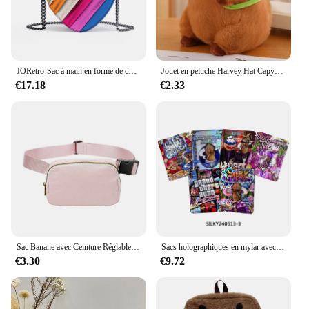
JORetro-Sac à main en forme de cœur pour femme, mini sac à main, sac fourre-tout en cuir PU, sacs à bandoulière, mode, Y2K
Jouet en peluche Harvey Hat Capybara, tortue de simulation, sac à dos, animaux en peluche, anneau de cercle de main de papa, pendentif de petite taille
€17.18
€2.33
Sac Banane avec Ceinture Réglable pour Homme et Femme, Sacoche de Taille Mobile pour Fitness, Course à Pied, Randonnée
Sacs holographiques en mylar avec fermeture éclair, 100 pièces, emballage pour cadeaux, fêtes de fin d'année, anniversaires, accessoires amusants, ensembles de jeux de bricolage
€3.30
€9.72