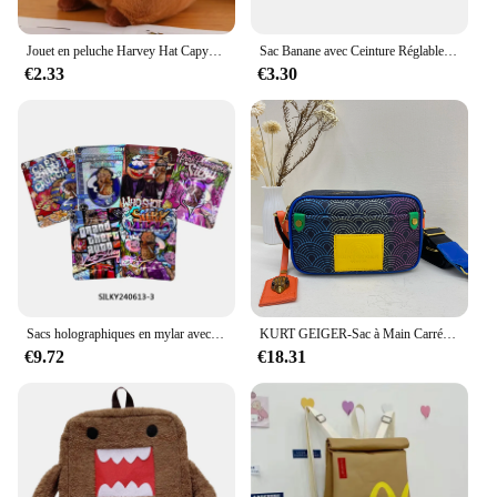
Jouet en peluche Harvey Hat Capybara, tortue de simulation, sac à dos, animaux en peluche, anneau de cercle de main de papa, pendentif de petite taille
Sac Banane avec Ceinture Réglable pour Homme et Femme, Sacoche de Taille Mobile pour Fitness, Course à Pied, Randonnée
€2.33
€3.30
Sacs holographiques en mylar avec fermeture éclair, 100 pièces, emballage pour cadeaux, fêtes de fin d'année, anniversaires, accessoires amusants, ensembles de jeux de bricolage
KURT GEIGER-Sac à Main Carré avec Fermeture Éclair pour Femme, Sacoche de Luxe de Styliste, à la Mode
€9.72
€18.31