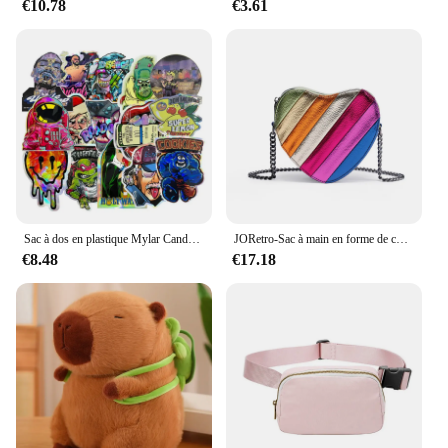
€10.78
€3.61
Sac à dos en plastique Mylar Candy GT, sacs à fermeture éclair, forme unique, odeur refermable africaine, 3.5g
JORetro-Sac à main en forme de cœur pour femme, mini sac à main, sac fourre-tout en cuir PU, sacs à bandoulière, mode, Y2K
€8.48
€17.18