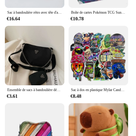
Sac à bandoulière rétro avec tête d'aigle pour femme, sac messager de style denim, sac carré à la mode, KURT GEIGER LOselonly ON Initiated Designer
Boîte de cartes Pokémon TCG Sun & Moon Ultra Prism, boîte de rappel, jouets à collectionner, 36 pièces, 324 pièces
€16.64
€10.78
Ensemble de sacs à bandoulière décontractés pour femmes, sacs à main initiés, sac à bandoulière tendance, sac à main pour voyage et shopping, mode féminine, 2 en 1
Sac à dos en plastique Mylar Candy GT, sacs à fermeture éclair, forme unique, odeur refermable africaine, 3.5g
€3.61
€8.48