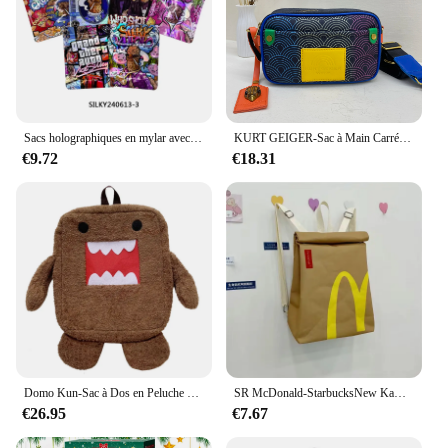
Sacs holographiques en mylar avec fermeture éclair, 100 pièces, emballage pour cadeaux, fêtes de fin d'année, anniversaires, accessoires amusants, ensembles de jeux de bricolage
KURT GEIGER-Sac à Main Carré avec Fermeture Éclair pour Femme, Sacoche de Luxe de Styliste, à la Mode
€9.72
€18.31
Domo Kun-Sac à Dos en Peluche pour Enfant, Femme et Homme, Mignon, Kawaii, Dessin Animé, Cartable d'École
SR McDonald-StarbucksNew Kawai btStudent Backpack, Casual Proximity Wstring Backpack, KDavid School, Birthday Gift, Wholesale
€26.95
€7.67