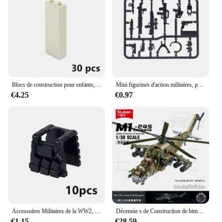
Blocs de construction pour enfants, briques épaisses de bricolage, 1x2x5 1x1x5 points, jouets éducatifs créatifs, compatibles Leduo 2453 2454
Mini figurines d'action militaires, pack d'armes MOC SWAT, forces spéciales, soldats pistolets, police moderne, ville, armée, briques de construction nocturnes, jouet
€4.25
€0.97
Accessoires Militaires de la WW2, Brick City Police Forces, Casque, Sac à Dos, RapArmor Glaimporter, Soirées, Figurines de Soldats, Arme, Jouet pour Enfant
Décennie s de Construction de html Hélicoptère MI-24S WW2, Arme de l'Armée Militaire, Soldat Créatif en Briques, Jouets Longs 50cm mi24, 893 Pièces
€1.15
€28.59