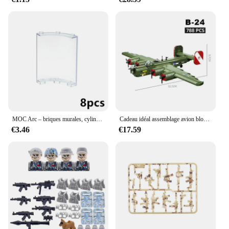
MOC Arc – briques murales, cylindre Transparent, quart de cylindre, 4x4x6, angle rond, 4x4, macarons larges avec 3 goujons, compatibles 30562 46361 blocs
Cadeau idéal assemblage avion blocs de construction US militaire B-17 bombardier B-24 libérateur armée briques jouets pour enfants garçon cadeau
€3.46
€17.59