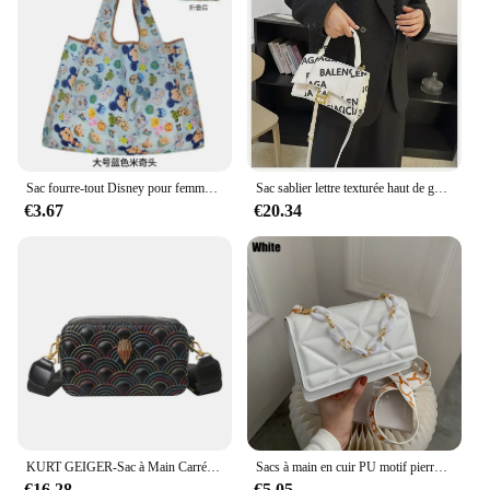
Sac fourre-tout Disney pour femme, sac à provisions étanche, sacs de rangement portables pliables, sacs à main pour filles, souris Donald Duck Cartoon
Sac sablier lettre texturée haut de gamme pour hommes, sacs à une épaule, sac à bandoulière alertes onale portable, mode Paris, commerce extérieur, vente
€3.67
€20.34
KURT GEIGER-Sac à Main Carré avec Lettres Zippées pour Femme, Sacoche de Styliste de Luxe, à la Mode
Sacs à main en cuir PU motif pierre pour femmes, grands sacs initiés, fourre-tout rose, sacs à main d'embrayage EquiShopper, marque Crossexcavdy, hiver
€16.28
€5.05