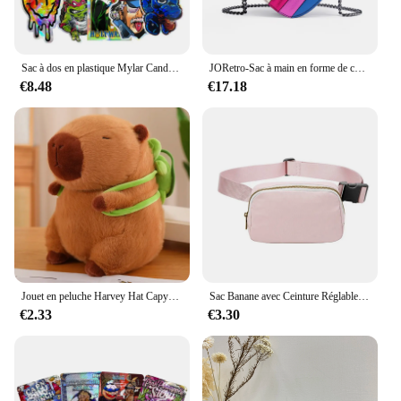
Sac à dos en plastique Mylar Candy GT, sacs à fermeture éclair, forme unique, odeur refermable africaine, 3.5g
JORetro-Sac à main en forme de cœur pour femme, mini sac à main, sac fourre-tout en cuir PU, sacs à bandoulière, mode, Y2K
€8.48
€17.18
Jouet en peluche Harvey Hat Capybara, tortue de simulation, sac à dos, animaux en peluche, anneau de cercle de main de papa, pendentif de petite taille
Sac Banane avec Ceinture Réglable pour Homme et Femme, Sacoche de Taille Mobile pour Fitness, Course à Pied, Randonnée
€2.33
€3.30