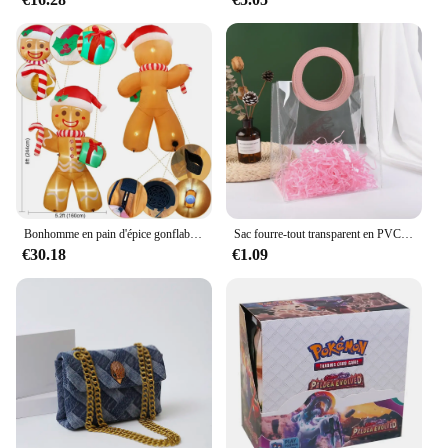
Bonhomme en pain d'épice gonflable de Noël avec lumières LED pour pelouse, décorations extérieures, décorations de cour, paquet cadeau, 8 pieds, 2.4m
Sac fourre-tout transparent en PVC, poignée de forme ronde, sacs à provisions transparents, poignée de forme carrée, sac de rangement étanche
€30.18
€1.09