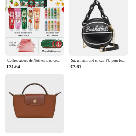
Coffret cadeau de Noël en vrac, coussins à lèvres, crème pour les mains, cartes de Noël, sacs menstruels, distribution, 120 pièces par boîte
Sac à main rond en cuir PU pour femmes, petits sacs de basket-ball, sacs à bandoulière décontractés, porte-monnaie pour filles
€31.64
€7.61