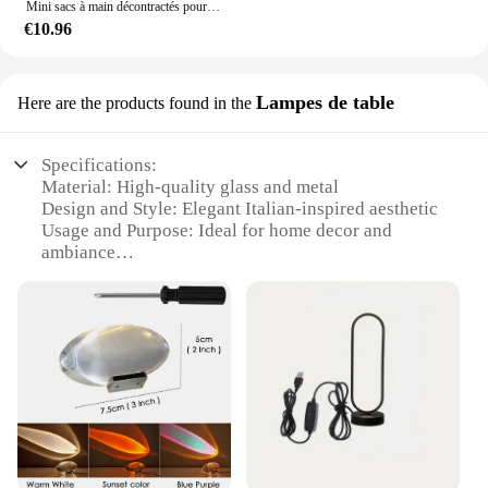
Mini sacs à main décontractés pour femmes, sacs à main polyvalents, sacs à main de créateurs, niche de mode, printemps, automne, nouveau, Y2K
€10.96
Lampes de table
Here are the products found in the
Specifications:
Material: High-quality glass and metal
Design and Style: Elegant Italian-inspired aesthetic
Usage and Purpose: Ideal for home decor and
ambiance
Performance and Property: Energy-efficient LED
lighting
Parts and Accessories: Includes lamp shades and
base
Typical Adaptive Scenario: Suitable for various
settings, from living rooms to offices
Features:
**Elegant Craftsmanship and Design**
The alibaba in italian Lampes de table are a