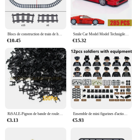
ensures that you can purchase in bulk, making it an
economical choice for businesses. With their
adaptability and convenience, these blocks are a
must-have for anyone looking to enhance their
retail offerings.
Blocs de construction de train de haute technologie ville, pistes flexibles, à fourche, Rails droits et incurvés, interrupteur, briques, jouets créatifs pour enfants
Smile Car Model Model Technigile coupé et roadster 2 en 1 Fit décennie s de construction MOC-24335 Briques Jouet pour enfants Cadeaux de Noël
€10.45
€15.32
RiSALE-Pignon de bande de roulement en brique, pièces de technologie, jouets d'ingénierie mécanique, réservoir de pistes, nuits de construction, 3711, 24375, 57518, 57519
Ensemble de mini figurines d'action avec arme pour enfants, jouets de base militaire, véhicule tout-terrain, blocs de construction de voiture
€3.13
€5.93