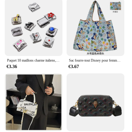
designs
Usage and Purpose: Ideal for jewelry creators and
artisans
Typical Adaptive Scenario: Versatile for personal or
professional use
Shape or Size or Weight or Quantity: Available in
diverse sets and individual components
Features:
**Elevate Your Craftsmanship**
Paquet 10 maillons charme italiens, perles carrées Vintage, matériel en résultats bijoux pour fabrication à
Sac fourre-tout Disney pour femme, sac à provisions étanche, sacs de rangement portables pliables, sacs à main pour filles, souris Donald Duck Cartoon
€3.36
€3.67
Discover the treasure trove of alibaba in italian,
where the finest accessories and components for
jewelry are meticulously curated to cater to the
needs of jewelry creators and artisans. Whether
you're a seasoned professional or a budding
enthusiast, our selection of high-quality metals and
gemstones promises durability and a touch of
elegance to your creations. With competitive
wholesale prices, you can indulge in the luxury of
premium materials without breaking the bank.
**Design and Style for Every Taste**