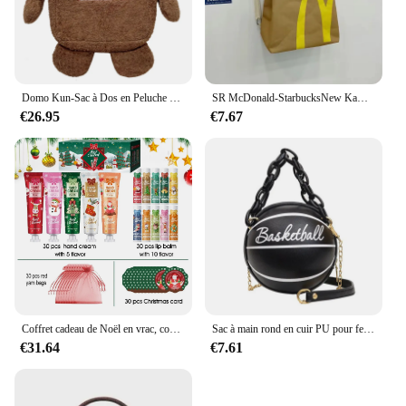
Domo Kun-Sac à Dos en Peluche pour Enfant, Femme et Homme, Mignon, Kawaii, Dessin Animé, Cartable d'École
SR McDonald-StarbucksNew Kawai btStudent Backpack, Casual Proximity Wstring Backpack, KDavid School, Birthday Gift, Wholesale
€26.95
€7.67
Coffret cadeau de Noël en vrac, coussins à lèvres, crème pour les mains, cartes de Noël, sacs menstruels, distribution, 120 pièces par boîte
Sac à main rond en cuir PU pour femmes, petits sacs de basket-ball, sacs à bandoulière décontractés, porte-monnaie pour filles
€31.64
€7.61