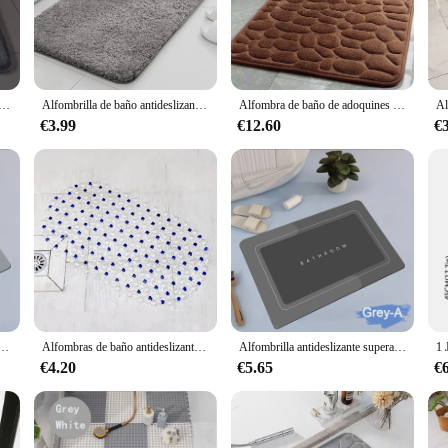
 to clean, maintaining its hygienic condition over time.
a practical addition to your bathroom decor. Available in various sizes, it can b
cluded in the set complement the design, creating a cohesive and stylish look.
s an excellent choice.
rbente para el suelo del baño, alfombrilla antideslizante de terciopelo coral, alfombrilla para la puerta
Alfombrilla de baño antideslizante de absorción de agua, alfombra gruesa de pelo largo, lavable a máquina, duradera
Alfombra de baño de adoquines con textura de piedra, absorbente de agua rápido, antideslizante, lavable, gruesa, suave y cómoda, 1 unidad
€3.99
€12.60
€
-resistant properties mean that spills and splashes are easily wiped away, keepi
ors and suppliers looking to stock up on quality bathroom accessories. The Alfomb
mmercial settings.
, alfombra antideslizante para ducha, entrada de cocina, puerta suave, bañera, decoración del hogar
Alfombras de baño antideslizantes de PVC, alfombra de ducha suave, estera de masaje con ventosa, alfombrilla de baño antideslizante, accesorios de baño calientes
Alfombrilla antideslizante superabsorbente para baño, alfombrilla antideslizante para bañera, cocina, sala de estar, decoración del hogar
€4.20
€5.65
€