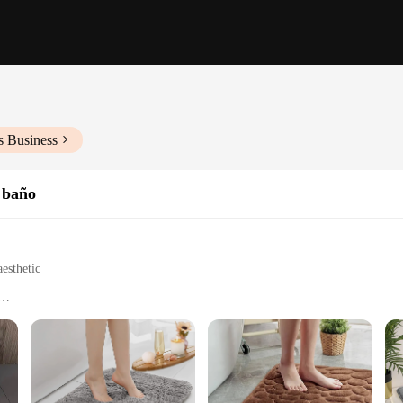
s Business
 baño
esthetic
izes to fit various bathroom layouts
om accessories
designed to provide a slip-resistant surface in your bathroom. Its textured surf
e non-slip feature is particularly beneficial for households with children or elde