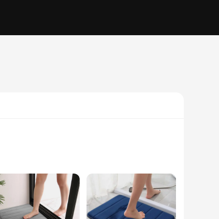
ace not only looks modern but also ensures that you and your
rly individuals, as it reduces the risk of slips and falls.