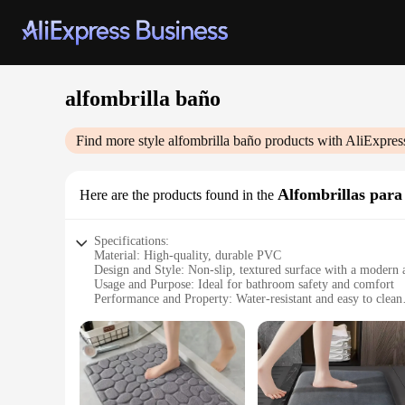
alfombrilla baño
Find more style
alfombrilla baño
products with AliExpres
Alfombrillas para
Here are the products found in the
Specifications:
Material: High-quality, durable PVC
Design and Style: Non-slip, textured surface with a modern a
Usage and Purpose: Ideal for bathroom safety and comfort
Performance and Property: Water-resistant and easy to clean
Shape or Size or Weight or Quantity: Available in multiple s
Parts and Accessories: Comes with a set of matching bathro
Features:
**Enhanced Safety and Comfort**
The Alfombrilla Baño is a perfect blend of style and safety, 
family can enjoy a safe and comfortable bathing experience. Th