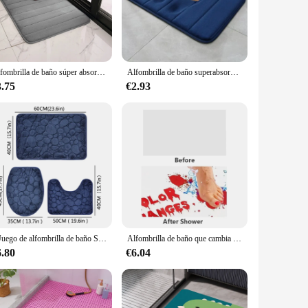
e tailored to fit any bathroom layout, from small powder
 Whether you're looking to enhance your home's safety or add
Alfombrilla de baño súper absorbente, alfombras antideslizantes de espuma viscoelástica suave, para dormitorio, inodoro, ducha, decoración del hogar
Alfombrilla de baño superabsorbente para el hogar, alfombras de espuma viscoelástica suave para suelo de dormitorio, inodoro, ducha, decoración del hogar
3.75
€2.93
ng your bathroom looking pristine. Additionally, the
rilla Baño is not just a product; it's a solution for your
1 Juego de alfombrilla de baño Simple absorbente de agua y antideslizante, patrón de piedra, cómodo y suave, 3 piezas
Alfombrilla de baño que cambia de Color para Halloween, Alfombra de piso Horrible roja, Alfombra de baño para el hogar, huellas de sangre de terror, alfombra antideslizante de 40x70CM
6.80
€6.04