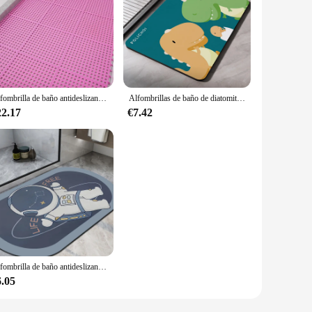
Alfombrilla de baño antideslizante, alfombra impermeable, cojín de masaje de pies, empalme de inodoro, Alfombra de ducha, 6 unids/lote por paquete
Alfombrillas de baño de diatomita, alfombrilla antideslizante, absorbente, de secado rápido, lavable
22.17
€7.42
Alfombrilla de baño antideslizante superabsorbente, alfombrilla de tierra de diatomeas, secado rápido, decoración del hogar
6.05