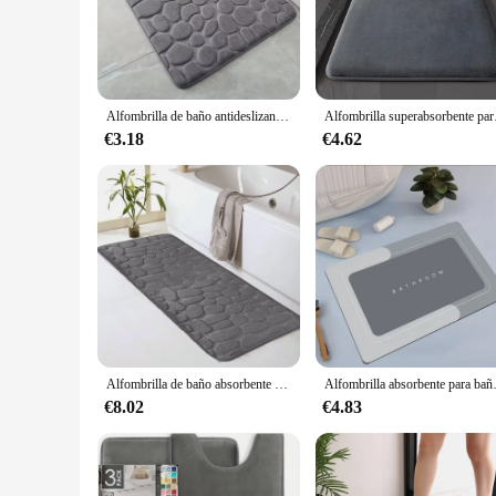
The water-resistant nature of the PVC material makes it easy
**Versatile and Practical**
The Alfombrilla Baño is not just a safety measure; it's also 
rooms to spacious master baths. The matching accessories in
a touch of elegance to your bathroom, the Alfombrilla Baño i
Alfombrilla de baño antideslizante 3D, felpudo absorbente con relieve de adoquines, lavable a máquina, de secado rápido
Alfombrilla superabso
**Ease of Maintenance and Wholesale Availability**
€3.18
€4.62
Maintenance is a breeze with the Alfombrilla Baño. Its water
wholesale availability makes it an attractive option for vend
bathroom needs, designed to cater to both residential and co
Alfombrilla de baño absorbente y lavable, alfombrilla antideslizante gruesa, suave y cómoda para ducha
Alfombrilla absorbente para baño
€8.02
€4.83