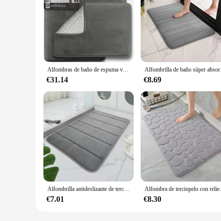
Alfombras de baño de espuma viscoelástica de terciopelo, alfombras de baño antideslizantes, lavado a máquina, se seca rápidamente, alfombras de baño ultrasuaves para dormitorio y cocina, 3 piezas
Alfombrilla de baño súpe
€31.14
€8.69
Alfombrilla antideslizante de terciopelo Coral para baño, absorción rápida de agua, lavado a máquina en seco, alfombrilla para inodoro, suave y cómoda, fácil de usar
Alfombra de terciopelo con relieve de espu
€7.01
€8.30