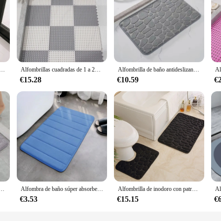
r absorbente, alfombras antideslizantes de espuma viscoelástica suave, para dormitorio, inodoro, ducha, decoración del hogar
Alfombrillas cuadradas de 1 a 20 piezas para ducha, alfombrilla suave antideslizante para baño grande, alfombrilla sensorial con agujero para cocina, bañera, piscina, alfombrillas para exteriores
Alfombrilla de baño antideslizante 3D, felpudo absorbente con relieve de adoquines, lavable a máquina, de secado rápido
€15.28
€10.59
€
ma viscoelástica, alfombrilla antideslizante para baño, sala de estar, alfombrilla de adoquines, muebles para el hogar, 1 piezas
Alfombra de baño súper absorbente para alfombras de baño, alfombras de espuma viscoelástica suave, suelo de dormitorio, suelo de inodoro, ducha, alfombra antideslizante, decoración del hogar
Alfombrilla de inodoro con patrón de piedra en relieve, tapetes de puerta que absorben el agua, alfombra antideslizante, se puede lavar, alfombra de tira, decoración del hogar, 2 piezas
€3.53
€15.15
€