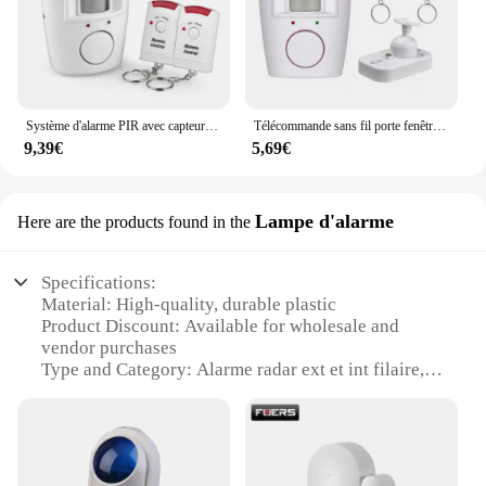
Système d'alarme PIR avec capteur infrarouge, 2 télécommandes de sécurité à domicile sans fil, alarme antivol avec détecteur de mouvement, sirène SpringDB
Télécommande sans fil porte fenêtre alarme maison sans fil PIR/capteur d'alarme de mouvement avec 2 alarmes télécommandées 120db
9,39€
5,69€
Lampe d'alarme
Here are the products found in the
Specifications:
Material: High-quality, durable plastic
Product Discount: Available for wholesale and
vendor purchases
Type and Category: Alarme radar ext et int filaire, a
dual-purpose radar alarm system
Design and Style: Sleek, modern design with a built-
in lamp for enhanced visibility
Usage and Purpose: Designed for both indoor and
outdoor use, providing comprehensive security