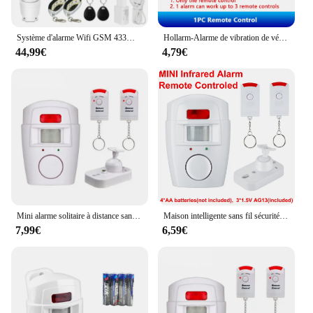
Système d'alarme Wifi GSM 433MHz, anti-cambriolage domestique, détecteur filaire sans fil, clavier tactile RFID, température et humidité, Alexa
Hollarm-Alarme de vibration de vélo, alarme de moto sans fil, antivol, télécommande aste USB, système de sécurité étanche
44,99€
4,79€
Mini alarme solitaire à distance sans fil, avec détecteur de mouvement infrarouge IR et sirène forte SpringdB, pour la sécurité à domicile, antivol
Maison intelligente sans fil sécurité à domicile alerte PIR capteur infrarouge système d'alarme antivol détecteur de mouvement alarme 105DB sirène
7,99€
6,59€