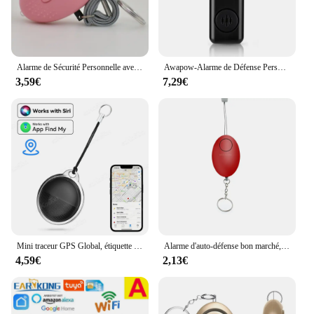
Alarme de Sécurité Personnelle avec Lumières LED pour Homme, Femme et Enfant, 130db
Awapow-Alarme de Défense Personnelle, 130db, avec Lumière LED, Rechargeable, Clé d'Alarme de Sécurité pour Femme, Urgence, Anti-Attaque
3,59€
7,29€
Mini traceur GPS Global, étiquette intelligente, Compatible avec iOS Find My App, détecteur de clé, localisateur d'alarme Anti-perte pour animaux de compagnie, iTag pour iPhone
Alarme d'auto-défense bon marché, 120db, en forme d'œuf, pour filles et femmes, alerte de protection, sécurité personnelle, cri fort, porte-clés, alarme d'urgence
4,59€
2,13€