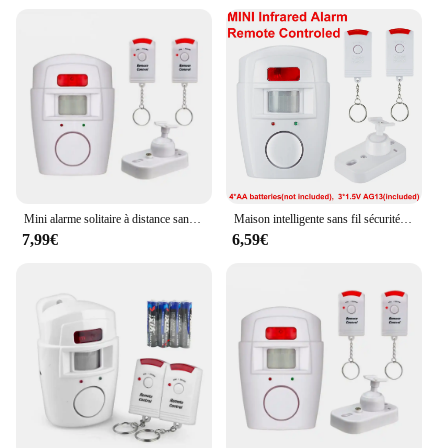
Mini alarme solitaire à distance sans fil, avec détecteur de mouvement infrarouge IR et sirène forte SpringdB, pour la sécurité à domicile, antivol
Maison intelligente sans fil sécurité à domicile alerte PIR capteur infrarouge système d'alarme antivol détecteur de mouvement alarme 105DB sirène
7,99€
6,59€