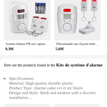
Système d'alarme PIR avec capteur infrarouge, 2 télécommandes de sécurité à domicile sans fil, alarme antivol avec détecteur de mouvement, sirène SpringDB
Télécommande sans fil porte fenêtre alarme maison sans fil PIR/capteur d'alarme de mouvement avec 2 alarmes télécommandées 120db
9,39€
5,69€
Kits de système d'alarme
Here are the products found in the
Specifications:
Material: High-quality durable plastic
Product Type: Alarme radar ext et int filaire
Design and Style: Sleek and modern with a discreet
installation
Usage and Purpose: Comprehensive home and