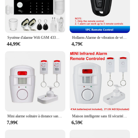
Système d'alarme Wifi GSM 433MHz, anti-cambriolage domestique, détecteur filaire sans fil, clavier tactile RFID, température et humidité, Alexa
Hollarm-Alarme de vibration de vélo, alarme de moto sans fil, antivol, télécommande aste USB, système de sécurité étanche
44,99€
4,79€
Mini alarme solitaire à distance sans fil, avec détecteur de mouvement infrarouge IR et sirène forte SpringdB, pour la sécurité à domicile, antivol
Maison intelligente sans fil sécurité à domicile alerte PIR capteur infrarouge système d'alarme antivol détecteur de mouvement alarme 105DB sirène
7,99€
6,59€