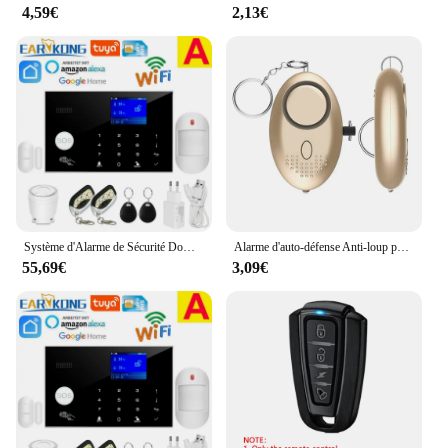
4,59€
2,13€
Système d'Alarme de Sécurité Domestique avec Wi-fi, GSM de 433 MHz, Détecteur Filaire sans Fil avec Clavier Tactile RFID, Anti-cambriolage, Température et Humidité
Alarme d'auto-défense Anti-loup pour filles et femmes, alerte de protection, sécurité personnelle, cri fort, alarme d'urgence, porte-clés
55,69€
3,09€