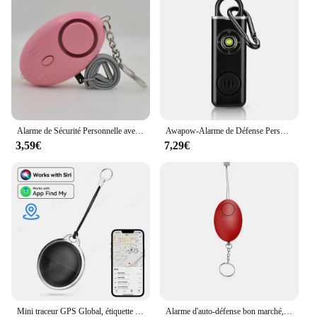
Alarme de Sécurité Personnelle avec Lumières LED pour Homme, Femme et Enfant, 130db
Awapow-Alarme de Défense Personnelle, 130db, avec Lumière LED, Rechargeable, Clé d'Alarme de Sécurité pour Femme, Urgence, Anti-Attaque
3,59€
7,29€
Mini traceur GPS Global, étiquette intelligente, Compatible avec iOS Find My App, détecteur de clé, localisateur d'alarme Anti-perte pour animaux de compagnie, iTag pour iPhone
Alarme d'auto-défense bon marché, 120db, en forme d'œuf, pour filles et femmes, alerte de protection, sécurité personnelle, cri fort, porte-clés, alarme d'urgence