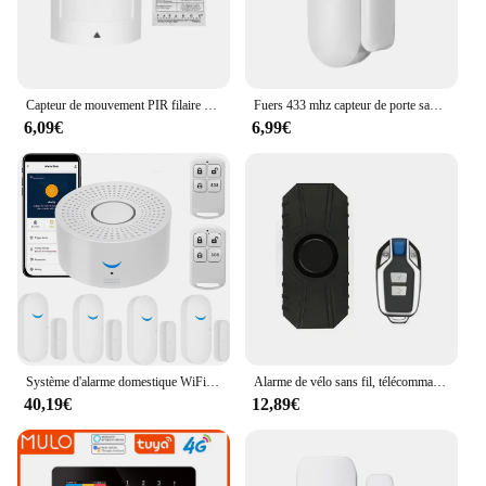
Capteur de mouvement PIR filaire détecteur infrarouge passif grand Angle capteur de mouvement PIR pour système d'alarme de sécurité anti-cambriolage à domicile
Fuers 433 mhz capteur de porte sans fil Mini porte fenêtre aimant capteur détecteur d'alarme pour W210 W214 G95 G60 alarme de sécurité à domicile
6,09€
6,99€
Système d'alarme domestique WiFi Tuya, 433MHz, alarme de sécurité anti-cambriolage, contrôle par application Smart Life, alarme domestique sans fil
Alarme de vélo sans fil, télécommande étanche, moto, vélo électrique, capteur de sécurité Anti-perte
40,19€
12,89€