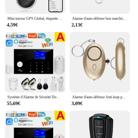
Mini traceur GPS Global, étiquette intelligente, Compatible avec iOS Find My App, détecteur de clé, localisateur d'alarme Anti-perte pour animaux de compagnie, iTag pour iPhone
Alarme d'auto-défense bon marché, 120db, en forme d'œuf, pour filles et femmes, alerte de protection, sécurité personnelle, cri fort, porte-clés, alarme d'urgence
4,59€
2,13€
Système d'Alarme de Sécurité Domestique avec Wi-fi, GSM de 433 MHz, Détecteur Filaire sans Fil avec Clavier Tactile RFID, Anti-cambriolage, Température et Humidité
Alarme d'auto-défense Anti-loup pour filles et femmes, alerte de protection, sécurité personnelle, cri fort, alarme d'urgence, porte-clés
55,69€
3,09€