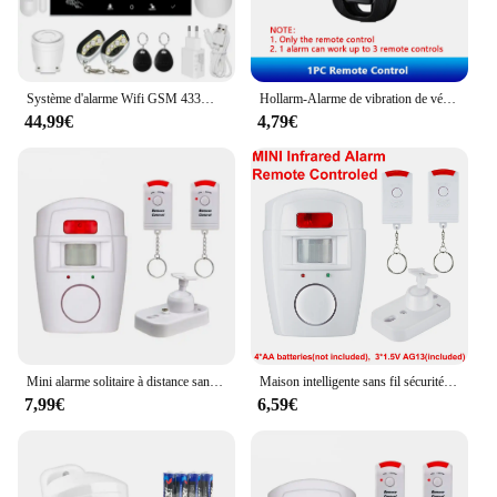
Système d'alarme Wifi GSM 433MHz, anti-cambriolage domestique, détecteur filaire sans fil, clavier tactile RFID, température et humidité, Alexa
Hollarm-Alarme de vibration de vélo, alarme de moto sans fil, antivol, télécommande aste USB, système de sécurité étanche
44,99€
4,79€
Mini alarme solitaire à distance sans fil, avec détecteur de mouvement infrarouge IR et sirène forte SpringdB, pour la sécurité à domicile, antivol
Maison intelligente sans fil sécurité à domicile alerte PIR capteur infrarouge système d'alarme antivol détecteur de mouvement alarme 105DB sirène
7,99€
6,59€