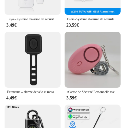
Tuya – système d'alarme de sécurité intelligent WIFI sans fil, Kit d'alarme, capteur de porte de mouvement anti-cambriolage, Compatible avec Google Home Alexa
Fuers-Système d'alarme de sécurité filaire sans fil intelligent Tuya, capteur de mouvement, 433 Z successifs, 4G, 2G, 101, alarme antivol, lien de zone, Alexa, Google
3,49€
23,59€
Extractme – alarme de vélo et moto, sans fil, étanche, Vibration, charge USB, télécommande, Protection de sécurité
Alarme de Sécurité Personnelle avec Lumières LED pour Homme, Femme et Enfant, 130db
4,49€
3,59€