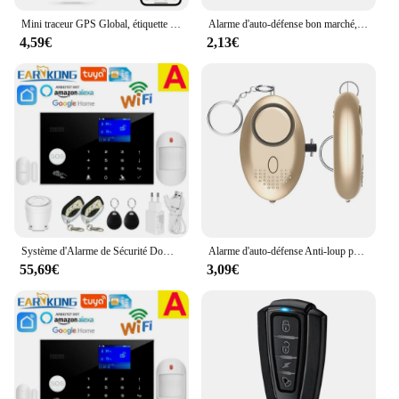
Mini traceur GPS Global, étiquette intelligente, Compatible avec iOS Find My App, détecteur de clé, localisateur d'alarme Anti-perte pour animaux de compagnie, iTag pour iPhone
Alarme d'auto-défense bon marché, 120db, en forme d'œuf, pour filles et femmes, alerte de protection, sécurité personnelle, cri fort, porte-clés, alarme d'urgence
4,59€
2,13€
Système d'Alarme de Sécurité Domestique avec Wi-fi, GSM de 433 MHz, Détecteur Filaire sans Fil avec Clavier Tactile RFID, Anti-cambriolage, Température et Humidité
Alarme d'auto-défense Anti-loup pour filles et femmes, alerte de protection, sécurité personnelle, cri fort, alarme d'urgence, porte-clés
55,69€
3,09€