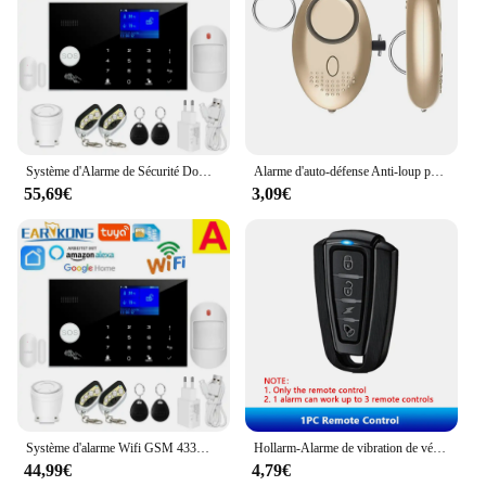
Système d'Alarme de Sécurité Domestique avec Wi-fi, GSM de 433 MHz, Détecteur Filaire sans Fil avec Clavier Tactile RFID, Anti-cambriolage, Température et Humidité
Alarme d'auto-défense Anti-loup pour filles et femmes, alerte de protection, sécurité personnelle, cri fort, alarme d'urgence, porte-clés
55,69€
3,09€
Système d'alarme Wifi GSM 433MHz, anti-cambriolage domestique, détecteur filaire sans fil, clavier tactile RFID, température et humidité, Alexa
Hollarm-Alarme de vibration de vélo, alarme de moto sans fil, antivol, télécommande aste USB, système de sécurité étanche
44,99€
4,79€