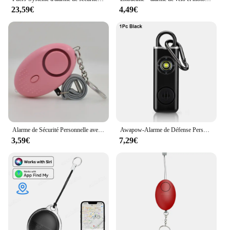
ready to assist, ensuring that your security system
23,59€
4,49€
remains operational and effective. With this alarm
system, you can rest assured that your property is in
good hands, ready to alert you to any potential
threats.
Alarme de Sécurité Personnelle avec Lumières LED pour Homme, Femme et Enfant, 130db
Awapow-Alarme de Défense Personnelle, 130db, avec Lumière LED, Rechargeable, Clé d'Alarme de Sécurité pour Femme, Urgence, Anti-Attaque
3,59€
7,29€