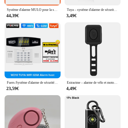
Système d'alarme MULO pour la sécurité anti-cambriolage à domicile WiFi GSM PG103 4G Alarma sans fil Tuya Smart House App 433MHz avec écrans PIR Motio
Tuya – système d'alarme de sécurité intelligent WIFI sans fil, Kit d'alarme, capteur de porte de mouvement anti-cambriolage, Compatible avec Google Home Alexa
44,39€
3,49€
Fuers-Système d'alarme de sécurité filaire sans fil intelligent Tuya, capteur de mouvement, 433 Z successifs, 4G, 2G, 101, alarme antivol, lien de zone, Alexa, Google
Extractme – alarme de vélo et moto, sans fil, étanche, Vibration, charge USB, télécommande, Protection de sécurité
23,59€
4,49€