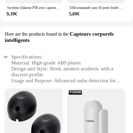
Système d'alarme PIR avec capteur infrarouge, 2 télécommandes de sécurité à domicile sans fil, alarme antivol avec détecteur de mouvement, sirène SpringDB
Télécommande sans fil porte fenêtre alarme maison sans fil PIR/capteur d'alarme de mouvement avec 2 alarmes télécommandées 120db
9,39€
5,69€
Capteurs corporels
Here are the products found in the
intelligents
Specifications:
Material: High-grade ABS plastic
Design and Style: Sleek, modern aesthetic with a
discreet profile
Usage and Purpose: Advanced radar detection for
both external and internal threats
Performance and Property: Precise and reliable
alarm system with intelligent motion sensors
Parts and Accessories: Comprehensive set includes
all necessary components for installation
Applicable People: Ideal for homeowners,
businesses, and security-conscious individuals