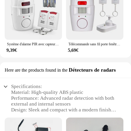
Système d'alarme PIR avec capteur infrarouge, 2 télécommandes de sécurité à domicile sans fil, alarme antivol avec détecteur de mouvement, sirène SpringDB
Télécommande sans fil porte fenêtre alarme maison sans fil PIR/capteur d'alarme de mouvement avec 2 alarmes télécommandées 120db
9,39€
5,69€
Détecteurs de radars
Here are the products found in the
Specifications:
Material: High-quality ABS plastic
Performance: Advanced radar detection with both
external and internal sensors
Design: Sleek and compact with a modern finish
Installation: Easy-to-install filaire system for both
cars and homes
Parts and Accessories: Includes all necessary