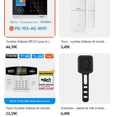
Système d'alarme MULO pour la sécurité anti-cambriolage à domicile WiFi GSM PG103 4G Alarma sans fil Tuya Smart House App 433MHz avec écrans PIR Motio
Tuya – système d'alarme de sécurité intelligent WIFI sans fil, Kit d'alarme, capteur de porte de mouvement anti-cambriolage, Compatible avec Google Home Alexa
44,39€
3,49€
Fuers-Système d'alarme de sécurité filaire sans fil intelligent Tuya, capteur de mouvement, 433 Z successifs, 4G, 2G, 101, alarme antivol, lien de zone, Alexa, Google
Extractme – alarme de vélo et moto, sans fil, étanche, Vibration, charge USB, télécommande, Protection de sécurité
23,59€
4,49€