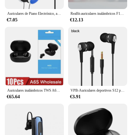
Auriculares de Piano Electrónico, audífonos con cable para ordenador, oficina, entrenamiento en línea, venta al por mayor
Realfit-auriculares inalámbricos F1, audífonos con Bluetooth, excelente calidad HIFI, TWS, venta al por mayor, para Lenovo LP40 GM2 Pro Xiaomi Realme
€7.05
€12.13
Auriculares inalámbricos TWS A6S, por Bluetooth 5,1, auriculares estéreo con micrófono para Iphone y Xiaomi, 10 Uds.
VPB-Auriculares deportivos S12 para Samsung, audífonos con cable de Supergraves de 3,5mm, con grietas de colores y micrófono, manos libres
€65.64
€3.91