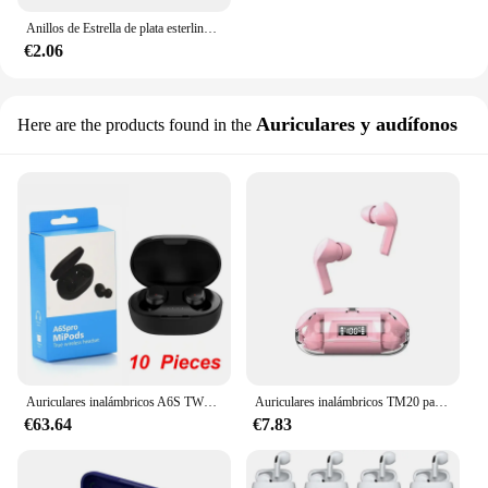
Anillos de Estrella de plata esterlina 925 para mujer, joyería de diseñador de lujo, productos de tendencia, accesorios, venta al por mayor
€2.06
Auriculares y audífonos
Here are the products found in the
Auriculares inalámbricos A6S TWS con Bluetooth 5,0, auriculares estéreo con micrófono para iPhone y Xiaomi, venta al por mayor, 10 unidades
Auriculares inalámbricos TM20 para hombre y mujer, audífonos deportivos con Bluetooth, micrófono estéreo con pantalla inteligente, venta al por mayor, novedad
€63.64
€7.83