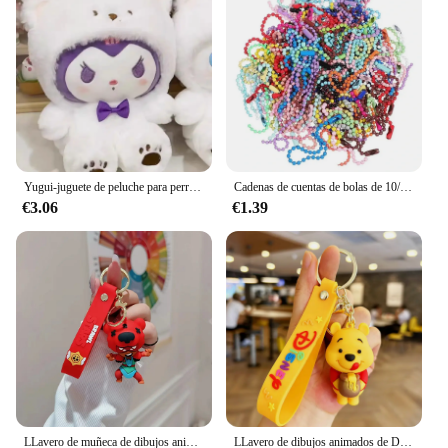
Yugui-juguete de peluche para perro, muñeco de Pacha, máquina Kulomi, venta al por mayor
Cadenas de cuentas de bolas de 10/100 piezas, llavero Diy, etiqueta de mano, Conector de pulsera, accesorios para hacer joyas, venta al por mayor
€3.06
€1.39
LLavero de muñeca de dibujos animados de personaje de juego clásico creativo para hombres y mujeres, colgantes, llavero, adornos pequeños, regalos lindos, venta al por mayor
LLavero de dibujos animados de Disney, llaveros de Mickey Mouse, Minnie, Lilo & Stitch, Kawaii, colgante de coche, regalos de juguetes para niños, venta al por mayor