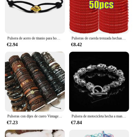
Pulsera de acero de titanio para hombre y mujer, brazalete de tres círculos con cuerda de colores, personalizado, bricolaje, marca clásica, venta al por mayor, nuevo, 2023
Pulseras de cuerda trenzada hechas a mano para hombres y mujeres, Budista Tibetano, nudos de cuerda trenzada ajustables, joyería, venta al por mayor, Red Lucky
€2.94
€8.42
Pulseras con dijes de cuero Vintage para hombres y mujeres, brazaletes ajustables de estilos mezclados, joyería de moda, venta al por mayor, 5 piezas por lote
Pulsera de motocicleta hecha a mano de estilo americano para mujer, pulsera de cabeza de calavera Vintage Punk, joyería de estilo Batik, venta al por mayor
€7.23
€7.84