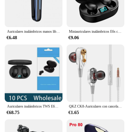
Auriculares inalámbricos manos libres con Bluetooth, auriculares estéreo con gancho para la oreja, para conducir, viajar y trabajar, venta al por mayor, 2023
Miniauriculares inalámbricos E6s con Bluetooth, audífonos estéreo intrauditivos deportivos con pantalla Digital inteligente, nuevo modelo, venta al por mayor
€6.48
€9.06
Auriculares inalámbricos TWS E6S con Bluetooth 5,1, auriculares estéreo con micrófono para Iphone y Xiaomi, venta al por mayor, 10 unidades
QKZ CK8-Auriculares con cancelación de ruido, audífonos con cable, Hifi, venta al por mayor
€68.75
€1.65