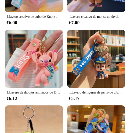
Llavero creativo de cubo de Rubik de Sanrio de dibujos animados, colgante de bolsa Kulomi, muñeca linda, regalo, venta al por mayor
Llavero creativo de monstruo de dibujos animados Shrek, figura exquisita, mochila para pareja, baratijas colgantes para coche, venta al por mayor
€6.00
€7.00
LLavero de dibujos animados de Disney para niños, Mickey Mouse, Minnie, Lilo & Stitch, colgante de coche, regalos de juguetes, venta al por mayor, nuevo
LLavero de figuras de perro de dibujos animados de la patrulla canina, colgante de mochila de muñeca Kawaii, juguetes de joyería para niños, regalo de cumpleaños al por mayor
€6.12
€5.17