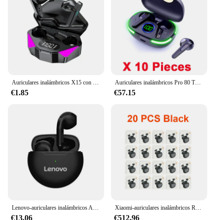
Auriculares inalámbricos X15 con Bluetooth, audífonos intrauditivos con Bluetooth V5.1, sin caja, deportivos para jugadores, venta al por mayor
Auriculares inalámbricos Pro 80 Ture, cascos con Bluetooth, estéreo, para juegos, TWS, con micrófono, venta al por mayor
€1.85
€57.15
Lenovo-auriculares inalámbricos Air Pro 6, audífonos TWS con micrófono, Bluetooth, deportivos, para todos los teléfonos, venta al por mayor, varias piezas
Xiaomi-auriculares inalámbricos Redmi Buds 4, audífonos intrauditivos con Bluetooth, micrófono y buen sonido, venta al por mayor, 20 unidades
€13.06
€512.96