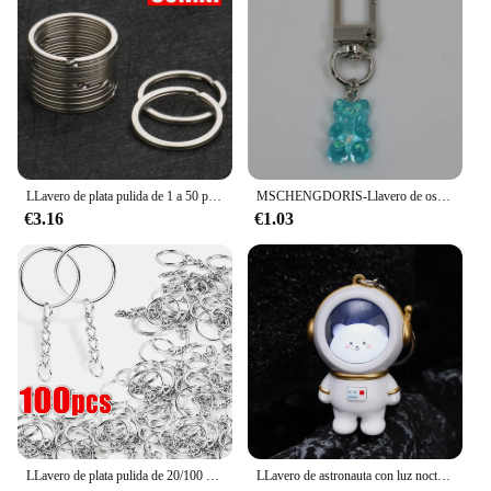
LLavero de plata pulida de 1 a 50 piezas, llaveros planos de acero inoxidable con agujero, llavero dividido redondo chapado en rodio, bricolaje, venta al por mayor
MSCHENGDORIS-Llavero de oso bonito, colgante de Color caramelo, anillo para niñas, niños, hombres, mujeres, llavero para pareja, colgante para bolso, venta al por mayor
€3.16
€1.03
LLavero de plata pulida de 20/100 piezas, llaveros planos con agujeros de acero inoxidable, llavero dividido redondo chapado en rodio, bricolaje, venta al por mayor
LLavero de astronauta con luz nocturna estrellada para amantes, llavero de oso iluminado, paquete colgante, regalos pequeños, bolsa colgante, venta al por mayor