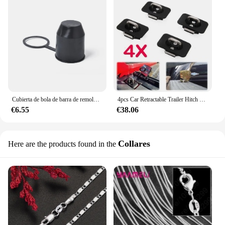
Cubierta de bola de barra de remolque de vehículo Universal, enganche de remolque, accesorios de protección para automóviles, venta al por mayor, 50mm
4pcs Car Retractable Trailer Hitch Fastener Tie Down Anchors Compatible For For D Truck F150/f250/f350 Dropshipping Wholesale
€6.55
€38.06
Collares
Here are the products found in the