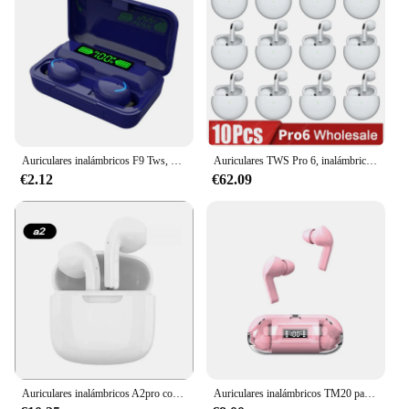
Auriculares inalámbricos F9 Tws, cascos por Bluetooth con micrófono, Hifi, venta al por mayor, envío directo
Auriculares TWS Pro 6, inalámbricos por Bluetooth, auriculares Mini para Xiaomi, Android, Apple, iPhone, venta al por mayor, 10 unidades
€2.12
€62.09
Auriculares inalámbricos A2pro con Bluetooth, cascos de media oreja con dibujos animados Macaron, reducción de ruido, Mini batería de alta duración, venta al por mayor
Auriculares inalámbricos TM20 para hombre y mujer, audífonos deportivos con Bluetooth, micrófono estéreo con pantalla inteligente, venta al por mayor, novedad