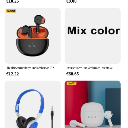
€10.25
€8.00
Realfit-auriculares inalámbricos F2, audífonos con Bluetooth, excelente calidad HIFI, TWS, venta al por mayor, para Lenovo LP40 GM2 Pro Xiaomi Realme
Auriculares inalámbricos, venta al por mayor
€12.22
€68.65