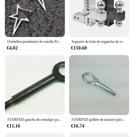
Oorbellen-pendientes de estrella Punk para mujer, aretes de acero inoxidable, joyería diaria para adolescentes, pendientes de pentagrama, venta al por mayor, 2022
Soportes de bola de enganche de remolque, accesorios de remolque, caída ajustable de aluminio, 8 ", venta al por mayor
€4.02
€150.68
STARPAD-gancho de remolque para uso General, accesorio de alta calidad para Chery, venta al por mayor, envío gratis
STARPAD-grillete de arrastre para remolque, gancho afilado de cristal para Santana 3000, Zhijun, Sunny, Bora, Polo, venta al por mayor
€11.16
€16.74