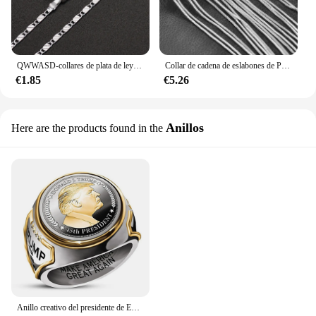
QWWASD-collares de plata de ley 925 para hombres y mujeres, cadenas planas de 2MM, joyería fina para fiesta de boda, regalos de vacaciones, venta al por mayor
Collar de cadena de eslabones de Plata de Ley 925 pura, joyería con cierre de langosta suave fuerte, 10 piezas, venta al por mayor, 16-30 pulgadas
€1.85
€5.26
Anillos
Here are the products found in the
Anillo creativo del presidente de EE. UU., anillo Trump, joyería más reciente, Color plateado y dorado, anillo de motorista genial para hombres, venta al por mayor