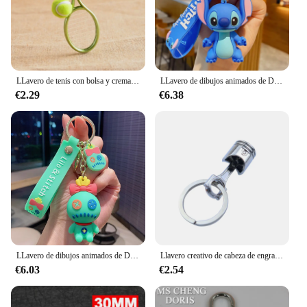
LLavero de tenis con bolsa y cremallera para mujer, Mini llavero con bolígrafo, joyería de fiesta de cumpleaños, collar de pulseras al por mayor
LLavero de dibujos animados de Disney para niños, llavero de Mickey Mouse, Minnie, Lilo & Stitch, colgante de coche, regalos de juguetes, venta al por mayor
€2.29
€6.38
LLavero de dibujos animados de Disney para niños, llavero de Mickey Mouse, Minnie, figura, Pato Donald, lechón, modelo, juguetes, regalo, venta al por mayor
Llavero creativo de cabeza de engranaje, llavero de caja de cambios de velocidad para llave de coche, disco de freno de cubo Turbo, colgante de amortiguador, nuevo, venta al por mayor
€6.03
€2.54