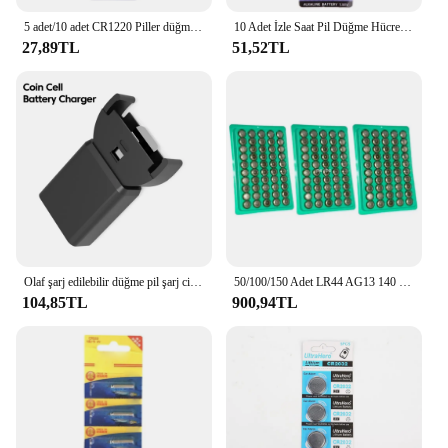
5 adet/10 adet CR1220 Piller düğme pil Araba Anahtarı için Uzun ömürlü Güç Saatler ve Anahtarlık Uzun ömürlü Güç
10 Adet İzle Saat Pil Düğme Hücresi 1.5V Para Pil Elektrikli Oyuncak için
27,89TL
51,52TL
Olaf şarj edilebilir düğme pil şarj cihazı sikke düğme hücre şarj için LIR2032/2025/2016/1632/2032H tipi C pil güç şarj
50/100/150 Adet LR44 AG13 140 mAh Cep Para Izle Pil L1154 357 SR44 1.5 Alkalin Düğme Piller Izle B85B için Uygun
104,85TL
900,94TL