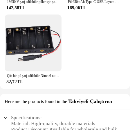
18650 V şarj edilebilir piller için şarj edilebilir pil 18650 düz üst 20A ile pil şarj cihazı 3.7
Pil 650mAh Type-C USB Lityum 9V Piller Mikrofon Metal Dedektörü N2UB
142,58TL
169,06TL
Çift bir pil şarj edilebilir Nimh 6 tutucu pil Aa X depolama için 2.1 vaka şarj edilebilir Aa piller ile şarj
82,72TL
Takviyeli Çalıştırıcı
Here are the products found in the
Specifications:
Material: High-quality, durable materials
Product Discount: Available for wholesale and bulk