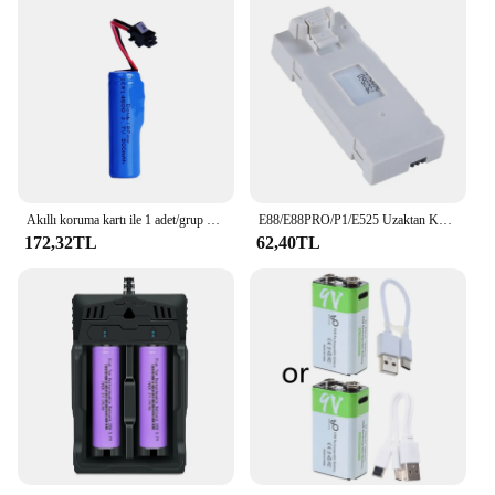
Akıllı koruma kartı ile 1 adet/grup 14500 şarj edilebilir pil 3.7V 500mAh şarj edilebilir lityum pil
E88/E88PRO/P1/E525 Uzaktan Kumandalı Uçak Modelleri için 3.7V 2600mAh Pil Şarj Edilebilir Lityum Pil Güç Kaynağı
172,32TL
62,40TL