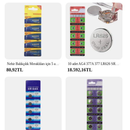
Nehir Balıkçılık Meraklıları için 5 adet/grup Yüksek Kapasiteli CR322 Düğme Pil Seti
10 adet AG4 377A 377 LR626 SR626SW SR66 LR66 Izle Pil 1.55 V Gümüş Pil Düğmesi Madeni Para Hücresi Oyuncak Uzaktan Kumanda Kamera # W0
80,92TL
18.592,16TL