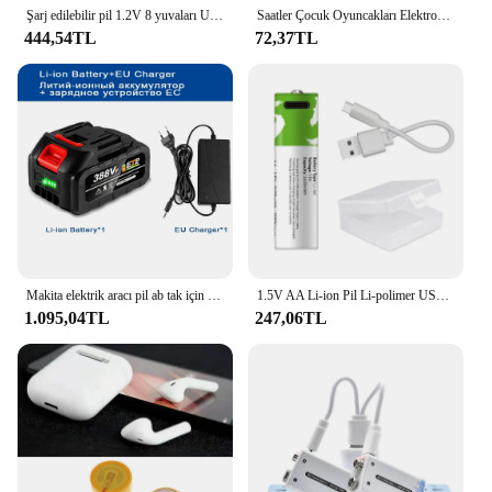
Şarj edilebilir pil 1.2V 8 yuvaları USB elektrik pili şarj bağımsız hızlı şarj akıllı şarj
Saatler Çocuk Oyuncakları Elektroniği Değiştirme için ESTD NI-MH 1.5V AA Pil
444,54TL
72,37TL
Makita elektrik aracı pil ab tak için 21V şarj edilebilir pil 22500mAh 15000mAh lityum iyon batarya
1.5V AA Li-ion Pil Li-polimer USB ile Şarj Edilebilir Lityum USB Pil ve USB Kablosu
1.095,04TL
247,06TL