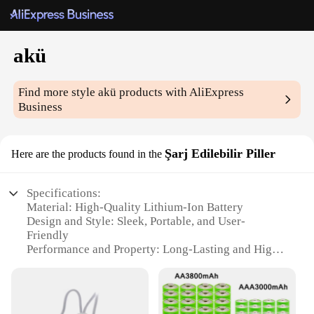
akü
Find more style
akü
products with AliExpress
Business
Şarj Edilebilir Piller
Here are the products found in the
Specifications:
Material: High-Quality Lithium-Ion Battery
Design and Style: Sleek, Portable, and User-
Friendly
Performance and Property: Long-Lasting and High-
Capacity
Usage and Purpose: Ideal for a Variety of Electronic
Devices
Shape or Size or Weight or Quantity: Compact and