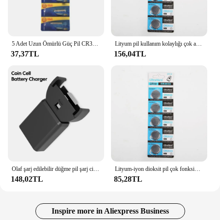
5 Adet Uzun Ömürlü Güç Pil CR322 Elektronik Gece Kızdırma Düğmesi Piller
Lityum pil kullanım kolaylığı çok amaçlı güvenilir rahat kullanım çoklu elektrikli ev aletleri düğme pil taşınabilir dayanıklı
37,37TL
156,04TL
Olaf şarj edilebilir düğme pil şarj cihazı için LIR2032 LIR1632 LIR2025 LIR2016 LIR2032H Model C tipi şarj Battey güç şarj
Lityum-iyon dioksit pil çok fonksiyonlu taşınabilir pürüzsüz uygun kullanım birden fazla elektrikli ev aletleri lityum pil
148,02TL
85,28TL
Inspire more in Aliexpress Business