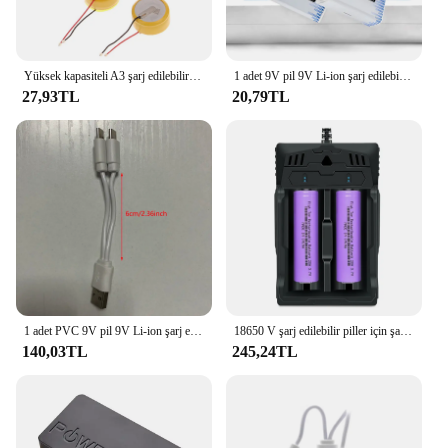
Yüksek kapasiteli A3 şarj edilebilir 60mah lityum pil CP1254 LIR1254 3.6V TWS Bluetooth kulaklık için
1 adet 9V pil 9V Li-ion şarj edilebilir pil tip-c pil 9v lityum multimetre için mikrofon oyuncak USB şarj kablosu
27,93TL
20,79TL
1 adet PVC 9V pil 9V Li-ion şarj edilebilir pil tip-c pil 9v lityum multimetre için mikrofon oyuncak USB şarj kablosu
18650 V şarj edilebilir piller için şarj edilebilir pil 18650 düz üst 20A ile pil şarj cihazı 3.7
140,03TL
245,24TL