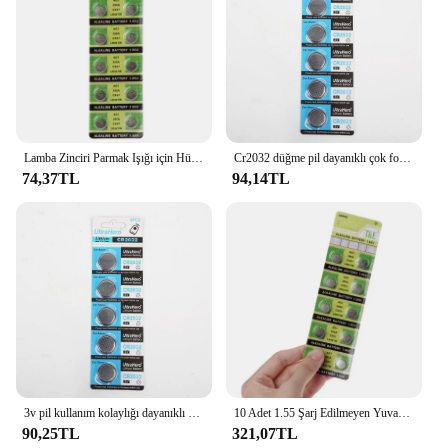
Lamba Zinciri Parmak Işığı için Hücre Para Alkalin Pil AG7 1.55V Düğme Pil
Cr2032 düğme pil dayanıklı çok fonksiyonlu yüksek kaliteli verimli kurulumu kolay 3v pil çok amaçlı taşınabilir pürüzsüz
74,37TL
94,14TL
3v pil kullanım kolaylığı dayanıklı pürüzsüz verimli kurulumu kolay Cr2032 düğme pil çok fonksiyonlu uygun
10 Adet 1.55 Şarj Edilmeyen Yuvarlak Düğme Pil Hücresi LR927 Piller
90,25TL
321,07TL