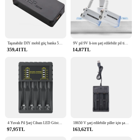
Taşınabilir DIY mobil güç banka 5600mAh 18650 pil için genel şarj harici yedek batarya şarj cihazı anahtarlık
9V pil 9V li-ion şarj edilebilir pil tip-c pil 9v lityum multimetre için mikrofon oyuncak USB şarj kablosu
359,41TL
14,87TL
4 Yuvalı Pil Şarj Cihazı LED Göstergeli AAA/AA Ni-MH/Ni-Cd Şarj Edilebilir Piller için Akıllı USB Tip-C Şarj Cihazı
18650 V şarj edilebilir piller için şarj edilebilir pil 18650 düz üst 20A ile pil şarj cihazı 3.7
97,95TL
163,62TL