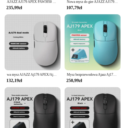
AJAZZ AJ179 APEX PAW3950 Bezprzewodowa mysz do gier 8 kHz z magnetyczną podstawą ładującą Ultralekkie programowalne przyciski do komputera PC
Nowa mysz do gier AJAZZ AJ179 V2 trójmodowa lekka mysz dla praworęcznych Paw3311 czujnik niestandardowa mysz do gier Pc akcesoria dla graczy
235,99zł
107,79zł
wa mysz AJAZZ Aj179 APEX/Aj179 Pro e-sportowa mysz z trybem trybowym bezprzewodowa mysz Bluetooth z stacją ładującą Paw3950 urządzenia peryferyjne z czujnikiem
Mysz bezprzewodowa Ajazz Aj179 Apex 2,4 g trybów dostosowana Paw3950 8k Rgb duża ręczna mysz do gier e-sportowych z podstawą ładującą
132,19zł
250,99zł