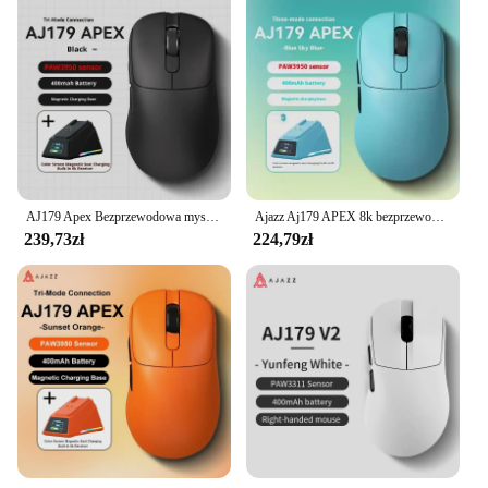
AJ179 Apex Bezprzewodowa mysz AJAZZ 58g Lekka, długa żywotność baterii Nowa wersja Wielomodowy Bluetooth 2,4g PC MAC Gaming Office
Ajazz Aj179 APEX 8k bezprzewodowa mysz PAW3950 czujnik trzy tryby podstawa ładująca mysz do gier lekka ergonomia 400mAh komputer dla graczy
239,73zł
224,79zł