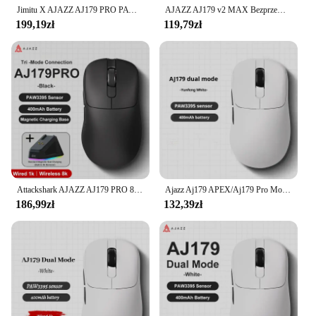
Jimitu X AJAZZ AJ179 PRO PAW3395 Lekka przewodowa mysz bezprzewodowa Magnetyczna podstawa ładująca Ergonomiczna mysz do gier makro na PC
AJAZZ AJ179 v2 MAX Bezprzewodowa gra z podstawą ładującą e-Sport 1K Szybkość zwijania Lekka konstrukcja Ergonomia Czujnik PAW3311
199,19zł
119,79zł
Attackshark AJAZZ AJ179 PRO 8K bezprzewodowa lekka mysz PAW3395 z stacją ładującą RGB 26kDPI niskie akcesoria do myszy do gier
Ajazz Aj179 APEX/Aj179 Pro Mouse Tri Mode Bluetooth Wireless Mouse Lekka mysz dla graczy z stacją ładującą Niestandardowa mysz Prezent
186,99zł
132,39zł