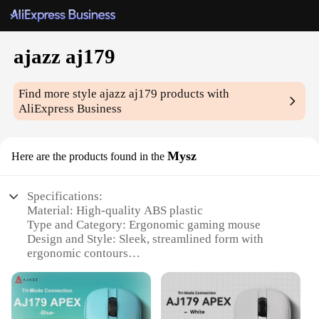
ajazz aj179
Find more style
ajazz aj179
products with
AliExpress Business
Mysz
Here are the products found in the
Specifications:
Material: High-quality ABS plastic
Type and Category: Ergonomic gaming mouse
Design and Style: Sleek, streamlined form with
ergonomic contours
Usage and Purpose: Ideal for gaming and
professional use
Performance and Property: Precision optical sensor
for accurate tracking