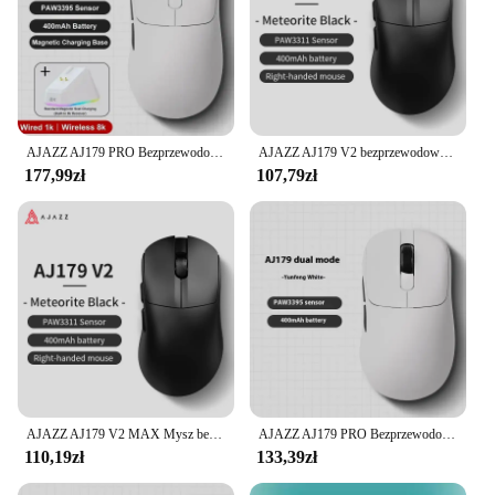
AJAZZ AJ179 PRO Bezprzewodowa mysz Bluetooth PAW3395 z stacją dokującą RGB 26kDPI Lekka mysz do gier o niskim opóźnieniu
AJAZZ AJ179 V2 bezprzewodowa mysz do gier potrójny tryb prawa lekka mysz Paw3311 czujnik mysz dla graczy niestandardowe akcesoria komputerowe
177,99zł
107,79zł
AJAZZ AJ179 V2 MAX Mysz bezprzewodowa 3 tryby Ergonomia Długa żywotność baterii Lekka mysz do gier e-sportowych Dostosowane akcesoria PC
AJAZZ AJ179 PRO Bezprzewodowa mysz Bluetooth PAW3395 3-trybowa mysz powrotna 8K Lekka, długa wytrzymałość Niestandardowa mysz do gier e-sportowych
110,19zł
133,39zł