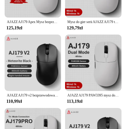
AJAZZ AJ179 Apex Mysz bezprzewodowa 58g Lekka Długa żywotność baterii Nowa wersja Wielomodowy Bluetooth 2.4g PC MAC Gaming Office
Mysz do gier serii AJAZZ AJ179 trójmodowa bezprzewodowa 2.4G Paw3395 czujnik lekka dostosowana mysz do gier akcesoria dla graczy komputerowych
125,19zł
129,79zł
AJAZZ AJ179 v2 bezprzewodowa mysz do gier e-sport PAW3311 czujnik gier 1K współczynnik pobierania długi mikroprzełącznik magnetyczna podstawa ładująca
AJAZZ AJ179 PAW3395 mysz do gier lekka przewodowa mysz bezprzewodowa z magnetyczną podstawą ładującą ergonomiczne makro do laptopa PC
110,99zł
113,19zł