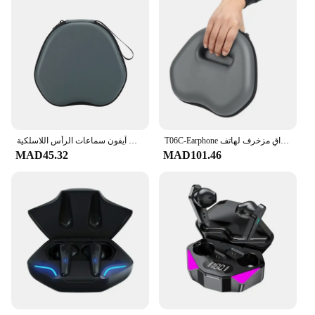
T06C-Earphone غطاء واقٍ مزخرف لهاتف Airpods Max سماعات الرأس اللاسلكية صندوق حمل غطاء تخزين محمول
سماعة غطاء واقٍ مزخرف لهاتف آيفون سماعات الرأس اللاسلكية Airpods Max صندوق حمل صندوق تخزين سماعات السفر المحمولة
MAD45.32
MAD101.46