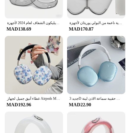
حافظة جلدية ناعمة من البولي يوريثان لأجهزة AirPods Max حافظة واقية لسماعات الرأس مقاومة للصدمات ومضادة للسقوط لأجهزة AirPods Max مضادة للخدش
حافظة حماية جديدة من مادة البولي يوريثان الحراري الناعمة من السيليكون الشفاف لعام 2024 لأجهزة Airpods Max ملحقات سماعات الرأس اللاسلكية غطاء شفاف
MAD138.69
MAD170.87
جديد 3D الحب القلب واقية حالة شفافة للصدمات حقيبة سماعة الاذن لينة TPU سماعة الملحقات ل Airpods ماكس
غطاء أنيق جميل لجهاز Airpods Max، ديكور واقٍ لسماعات Apple Airpods Max، غطاء حماية لسماعات الرأس Capa
MAD192.96
MAD22.90