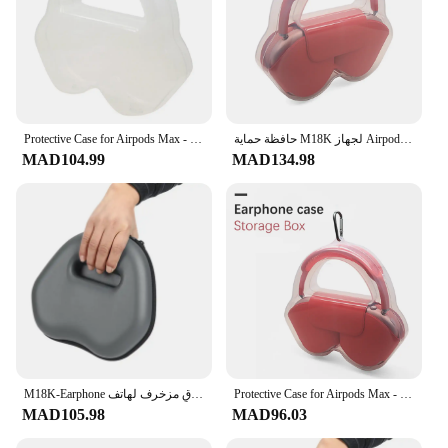
حافظة حماية M18K لجهاز Airpods Max - صندوق تخزين سماعات الرأس المحمول، غطاء سماعة رأس للسفر شفاف
Protective Case for Airpods Max - Portable Headphone Storage Box, Travel Headset Cover Transparent&Y96A
MAD104.99
MAD134.98
Protective Case for Airpods Max - Portable Headphone Storage Box, Travel Headset Cover Transparent Black&Y96A
M18K-Earphone غطاء واقٍ مزخرف لهاتف Airpods Max سماعات الرأس اللاسلكية صندوق حمل غطاء تخزين محمول
MAD105.98
MAD96.03