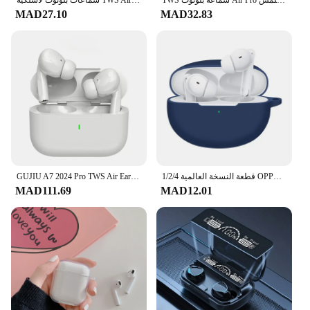
MAD27.10
MAD32.83
1/2/4 قطعة النسخة العالمية OPPO Enco Free 2 TWS سماعة لاسلكية 5.2 سماعات أذن 3 ميكروفون إلغاء الضوضاء IP54
GUJIU A7 2024 Pro TWS Air Ear Pods سماعات أذن لاسلكية سماعات أذن داخل الأذن Pro 2 لهواتف Apple iphone الجيل
MAD111.69
MAD12.01