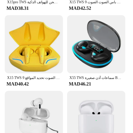
X15 TWS سماعة الألعاب سماعة لاسلكية تعمل بالبلوتوث سماعة مع ميكروفون باس الصوت الصوت 9D ستيريو الموسيقى HiFi سماعة لجميع الهواتف
X15pro TWS سماعات بلوتوث سماعة رأس ستيريو سماعات أذن رياضية سماعات لاسلكية مع ميكروفونات صندوق شحن للهواتف الذكية
MAD38.31
MAD42.52
X55 TWS سماعات أذن صغيرة BT5.3 سماعة أذن لاسلكية IPX5 سماعات للحد من الضوضاء الرياضة سماعات أذن بلوتوث ستيريو سماعة الموسيقى
X15 TWS سماعات الألعاب سماعة لاسلكية تعمل بالبلوتوث سماعات مع هيئة التصنيع العسكري باس الصوت تحديد المواقع 9D ستيريو الموسيقى HiFi سماعة للاعبين
MAD40.42
MAD46.21