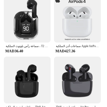
سماعات أذن لاسلكية Apple AirPods 4، مع خاصية إلغاء الضوضاء النشطة، الصوت التكيفي، وضع الشفافية، الصوت المكاني، الشحن اللاسلكي
سماعة رأس بلوتوث لاسلكية ، T2 TWS ، سماعات رأس ENC شفافة ، شاشة رقمية تعمل بالطاقة LED ، سماعات أذن صوت ستيريو لجميع الهواتف الذكية
MAD36.40
MAD427.36
TWS سماعة بلوتوث Air Pro سماعة لاسلكية صوت إلغاء الضوضاء سماعات أذن بلوتوث تعمل باللمس
سماعات بلوتوث لاسلكية TWS Air Pro تعمل باللمس مع ميكروفون لاسلكي لهاتف iPhone Xiaomi