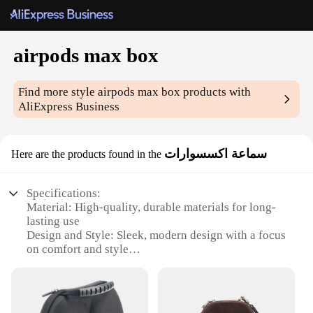
airpods max box
Find more style
airpods max box
products with
AliExpress Business
سماعة اكسسوارات
Here are the products found in the
Specifications:
Material: High-quality, durable materials for long-
lasting use
Design and Style: Sleek, modern design with a focus
on comfort and style
Usage and Purpose: Perfect for listening to music,
podcasts, or making calls on the go
Typical Adaptive Scenario: Ideal for commuting,
traveling, or enjoying leisure time