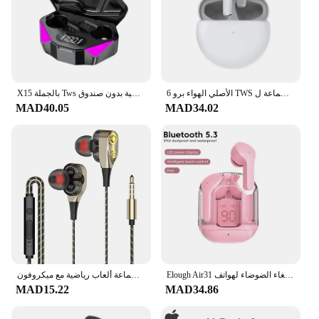
الأصلي الهواء برو 6 TWS سماعة لاسلكية تعمل بالبلوتوث سماعات صغيرة القرون سماعات أذن سماعة سماعة ل Xiaomi أندرويد أبل آيفون سماعة
X15 بالجملة Tws سماعة بلوتوث لاسلكية بدون صندوق V5.1 inear سماعات بلوتوث مساعدات للسمع الرياضة ألعاب سماعة الهاتف
MAD40.05
MAD34.02
Elough Air31 شاشة رقمية شفافة سماعة رأس بخاصية البلوتوث 5.0 سماعة ألعاب رياضية مزودة بخاصية إلغاء الضوضاء لهواتف Android والهواتف
سماعة أذن سلكية داخل الأذن سماعات أذن باس لهاتف آيفون 7 وسامسونج وهواوي وشاومي 3.5 ملم سماعة ألعاب رياضية مع ميكروفون
MAD15.22
MAD34.86