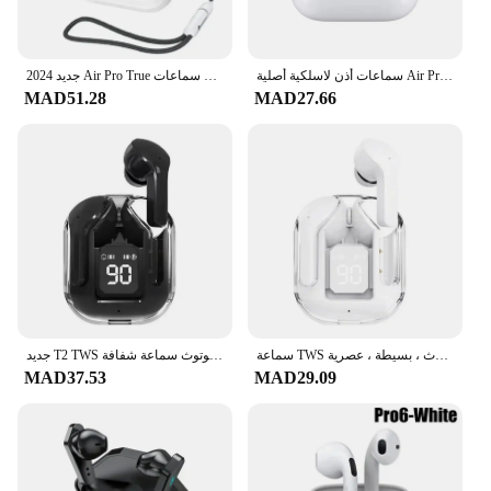
سماعات أذن لاسلكية أصلية Air Pro4 سماعات أذن مزدوجة داخل الأذن طويلة جدًا في وضع الاستعداد للجري سماعة أذن رياضية مع ميكروفون
2024 جديد Air Pro True سماعة لاسلكية تعمل بالبلوتوث سماعات سماعات HiFi صوت الكمون المنخفض الحد من الضوضاء سماعات أذن آيفون أندرويد
MAD51.28
MAD27.66
سماعة TWS مع ميكروفون ، حافظة شفافة ، شاشة ليد ، سماعات رأس للألعاب الرياضية ، لاسلكية ، سماعات أذن بالبلوتوث ، بسيطة ، عصرية
جديد T2 TWS سماعة لاسلكية تعمل بالبلوتوث سماعة شفافة ENC الطاقة شاشة ديجيتال سماعات صوت ستيريو لجميع الهواتف الذكية
MAD37.53
MAD29.09