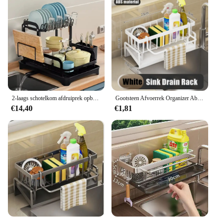
2-laags schotelkom afdruiprek opbergrek keuken schotel droogrek met afvoermand aanrecht servies organisator afdruiprek 2024
Gootsteen Afvoerrek Organizer Abs Plastic Gootsteen Rek Zeep Spons Afwasdoek Handdoek Opbergrek Filter Mand Woonaccessoires
€14,40
€1,81