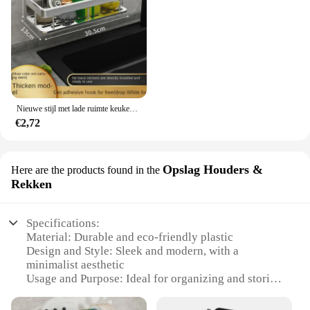
Nieuwe stijl met lade ruimte keuken opbergrek gootsteen afvoerrek spons organisator hangende zeep afdruiprek plank planken
€2,72
Opslag Houders &
Here are the products found in the
Rekken
Specifications:
Material: Durable and eco-friendly plastic
Design and Style: Sleek and modern, with a
minimalist aesthetic
Usage and Purpose: Ideal for organizing and storing
kitchen utensils
Performance and Property: Sturdy and resistant to