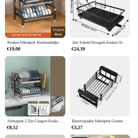
Keuken Afdruiprek Huishoudelijke Kommen En Eetstokjes Met Meerdere Verdieping Opbergkast Roestvrij Stalen Afvoer Retro Stijl Organisator Plank
2tier Schotel Droogrek Keuken Organizer Gootsteen Houder Aanrecht Bestek Opslag Houder Keuken Accessoires Organizer
€19,00
€24,39
Afdruiprek 2-Tier Compact Keuken Afdruiprek Afdruipplank Set Grote Roestbestendige Afdruiprek Met Gebruiksvoorwerp Houder
Roestvrijstalen Afdruiprek Gootsteen Rek Groenterek Uitschuifbare Droogopbergaccessoires Opbergen Keukengereedschap
€8,52
€3,27