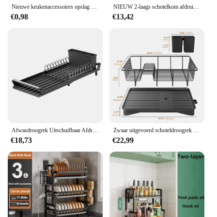
Nieuwe keukenaccessoires opslag waterdichte afdruiprek plaat lade afdruiprek afvoer kleine puin spons afvoerrek
NIEUW 2-laags schotelkom afdruiprek opbergrek keuken schotel droogrek met afvoermand aanrecht servies organisator afdruiprek
€0,98
€13,42
Afwasdroogrek Uitschuifbaar Afdruiprek Voor Keuken Aanrecht Met Afvoerbak Rustvrij Rek Voor 8 Platen Met 2 Gebruiksvoorwerp Houder
Zwaar uitgevoerd schoteldroogrek met afdruiprek Afdruiprek Koolstofstalen afdruiprek Plank voor keukenopslag Counter Organizer
€18,73
€22,99