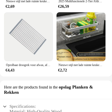
Nieuwe stijl met lade ruimte keuken opbergrek gootsteen afvoerrek spons organisator hangende zeep afdruiprek plank planken
2025 Multifunctionele 2-Tier Afdruiprek Keukenbenodigdheden Opbergrek Afdruiprek met Eetstokjes/Messen/Snijplank Houder
€2,69
€26,59
Oprolbaar droogrek voor afwas, afdruiprek voor de keuken, droogrek voor gootsteen van roestvrij staal, opvouwbare afdruiprek
Nieuwe stijl met lade ruimte keuken opbergrek gootsteen afvoerrek spons organisator hangende zeep afdruiprek plank planken
€4,43
€2,72
opslag Planken &
Here are the products found in the
Rekken
Specifications:
Material: High-Quality Wood