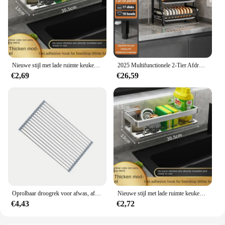
Nieuwe stijl met lade ruimte keuken opbergrek gootsteen afvoerrek spons organisator hangende zeep afdruiprek plank planken
2025 Multifunctionele 2-Tier Afdruiprek Keukenbenodigdheden Opbergrek Afdruiprek met Eetstokjes/Messen/Snijplank Houder
€2,69
€26,59
Oprolbaar droogrek voor afwas, afdruiprek voor de keuken, droogrek voor gootsteen van roestvrij staal, opvouwbare afdruiprek
Nieuwe stijl met lade ruimte keuken opbergrek gootsteen afvoerrek spons organisator hangende zeep afdruiprek plank planken
€4,43
€2,72