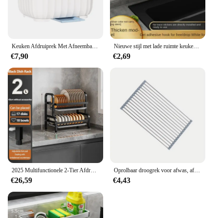
Keuken Afdruiprek Met Afneembare Lekbak Gebruiksvoorwerp Houder Afwassen Afdruiprek Plaat Organizer Voor Keuken
Nieuwe stijl met lade ruimte keuken opbergrek gootsteen afvoerrek spons organisator hangende zeep afdruiprek plank planken
€7,90
€2,69
2025 Multifunctionele 2-Tier Afdruiprek Keukenbenodigdheden Opbergrek Afdruiprek met Eetstokjes/Messen/Snijplank Houder
Oprolbaar droogrek voor afwas, afdruiprek voor de keuken, droogrek voor gootsteen van roestvrij staal, opvouwbare afdruiprek
€26,59
€4,43