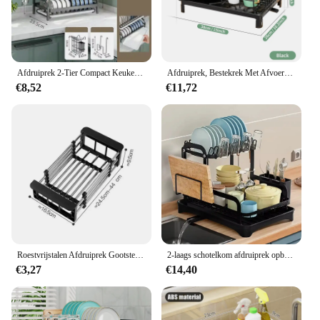
pantries. Made from high-quality wood, they offer a
sturdy and durable structure that can withstand the
rigors of daily use. The sleek design and modern
aesthetic complement any kitchen decor, making
them a stylish addition to your space.
Afdruiprek 2-Tier Compact Keuken Afdruiprek Afdruipplank Set Grote Roestbestendige Afdruiprek Met Gebruiksvoorwerp Houder
Afdruiprek, Bestekrek Met Afvoerbak En Druppellijn, Bekerhouder, Bestekhouder, Opbergrek In De Keuken
€8,52
€11,72
**Versatile and Convenient**
Whether you're a home cook or a professional chef,
these afwas rek sets are a must-have for any
kitchen. They come in various sizes to
accommodate different storage needs, ensuring that
you can find the perfect fit for your kitchenware.
The sets are easy to assemble and come with all the
necessary mounting hardware, making installation a
breeze. The smooth surfaces make cleaning a
hassle-free task, keeping your kitchen tidy and
organized at all times.
Roestvrijstalen Afdruiprek Gootsteen Rek Groenterek Uitschuifbare Droogopbergaccessoires Opbergen Keukengereedschap
2-laags schotelkom afdruiprek opbergrek keuken schotel droogrek met afvoermand aanrecht servies organisator afdruiprek 2024
€3,27
€14,40
**Efficient and Economical**
As a wholesale vendor or supplier, these afwas rek