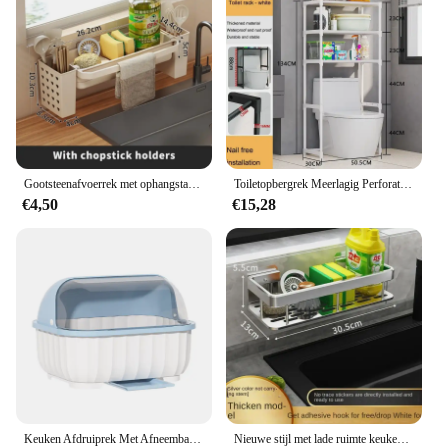
Gootsteenafvoerrek met ophangstang Roestbestendige sponshouder Kraanopslag Zeepafdruiprek Handdoekhouders Organisator Keukenaccessoires
Toiletopbergrek Meerlagig Perforatievrij Wasmachine Plank Keukenrek Staand Sparen Badkameraccessoires
€4,50
€15,28
Keuken Afdruiprek Met Afneembare Lekbak Gebruiksvoorwerp Houder Afwassen Afdruiprek Plaat Organizer Voor Keuken
Nieuwe stijl met lade ruimte keuken opbergrek gootsteen afvoerrek spons organisator hangende zeep afdruiprek plank planken