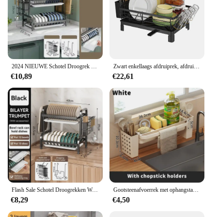
2024 NIEUWE Schotel Droogrek 2-Tier Compact Keuken Afdruiprek Afdruipplank Set Grote Roestbestendige Afdruiprek met Gebruiksvoorwerp houder
Zwart enkellaags afdruiprek, afdruiprek, afdruiprek, stalen plaat en komorganizer, 50 x 25 x 20 cm
€10,89
€22,61
Flash Sale Schotel Droogrekken Wandmontage Multifunctionele Magazijnstellingen Afdruipplank Set Grote Roestbestendige Afdruiprek Met Utensi
Gootsteenafvoerrek met ophangstang Roestbestendige sponshouder Kraanopslag Zeepafdruiprek Handdoekhouders Organisator Keukenaccessoires
€8,29
€4,50