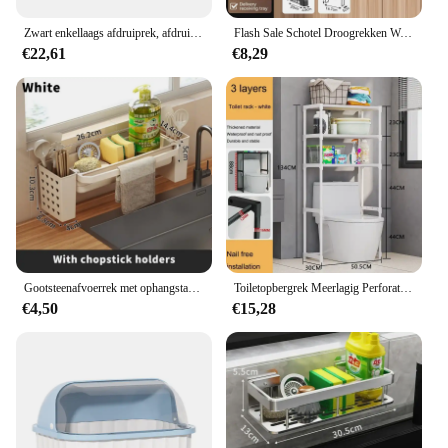
Zwart enkellaags afdruiprek, afdruiprek, afdruiprek, stalen plaat en komorganizer, 50 x 25 x 20 cm
Flash Sale Schotel Droogrekken Wandmontage Multifunctionele Magazijnstellingen Afdruipplank Set Grote Roestbestendige Afdruiprek Met Utensi
€22,61
€8,29
Gootsteenafvoerrek met ophangstang Roestbestendige sponshouder Kraanopslag Zeepafdruiprek Handdoekhouders Organisator Keukenaccessoires
Toiletopbergrek Meerlagig Perforatievrij Wasmachine Plank Keukenrek Staand Sparen Badkameraccessoires
€4,50
€15,28