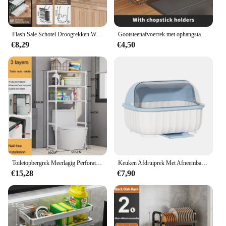
Flash Sale Schotel Droogrekken Wandmontage Multifunctionele Magazijnstellingen Afdruipplank Set Grote Roestbestendige Afdruiprek Met Utensi
Gootsteenafvoerrek met ophangstang Roestbestendige sponshouder Kraanopslag Zeepafdruiprek Handdoekhouders Organisator Keukenaccessoires
€8,29
€4,50
Toiletopbergrek Meerlagig Perforatievrij Wasmachine Plank Keukenrek Staand Sparen Badkameraccessoires
Keuken Afdruiprek Met Afneembare Lekbak Gebruiksvoorwerp Houder Afwassen Afdruiprek Plaat Organizer Voor Keuken
€15,28
€7,90