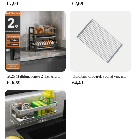
€7,90
€2,69
2025 Multifunctionele 2-Tier Afdruiprek Keukenbenodigdheden Opbergrek Afdruiprek met Eetstokjes/Messen/Snijplank Houder
Oprolbaar droogrek voor afwas, afdruiprek voor de keuken, droogrek voor gootsteen van roestvrij staal, opvouwbare afdruiprek
€26,59
€4,43