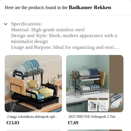
Badkamer Rekken
Here are the products found in the
Specifications:
Material: High-grade stainless steel
Design and Style: Sleek, modern appearance with a
minimalist design
Usage and Purpose: Ideal for organizing and storing
toiletries in bathrooms
Performance and Property: Durable, rust-resistant,
and easy to clean
Parts and Accessories: Comes with a set of hooks
for hanging items
Applicable People: Suitable for individuals looking
to declutter and maximize space
Features:
**Efficient Organization for Your Bathroom**
The afwas rek Badkamer Rekken is a must-have for
2-laags schotelkom afdruiprek opbergrek keuken schotel droogrek met afvoermand aanrecht servies organisator afdruiprek
2025 NIEUWE Afdruiprek 2-Tier Compact Keuken Afdruiprek Afdruipplank Set Grote Roestbestendige Afdruiprek met Gebruiksvoorwerp houder
anyone looking to streamline their bathroom space.
€13,03
€7,69
Made from high-grade stainless steel, this afwas rek
set is not only durable but also rust-resistant,