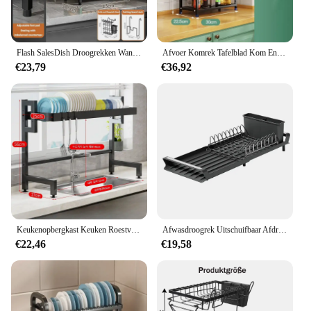
Flash SalesDish Droogrekken Wandmontage Multifunctionele Opbergrekken Afdruipplank Set Grote Roestbestendige Afdruiprek Met Utensi
Afvoer Komrek Tafelblad Kom En Bak Opbergrek Gootsteen Drainage Afdruiprek Keuken Accessoires Organizer Keuken Gereedschap
€23,79
€36,92
Keukenopbergkast Keuken Roestvrijstalen afvoerplank Multi Organizer Kast Gootsteenrek boven de gootsteen Schotel Droogrek
Afwasdroogrek Uitschuifbaar Afdruiprek Voor Keuken Aanrecht Met Afvoerbak Rustvrij Rek Voor 8 Platen Met 2 Gebruiksvoorwerp Houder
€22,46
€19,58