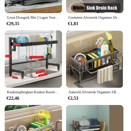
Groot Droogrek Met 2 Lagen Voor Keukenbladen, Verwijderbaar Afvoerrek Met Grote Capaciteit
Gootsteen Afvoerrek Organizer Abs Plastic Gootsteen Rek Zeep Spons Afwasdoek Handdoek Opbergrek Filter Mand Woonaccessoires
€29,35
€1,81
Keukenopbergkast Keuken Roestvrijstalen afvoerplank Multi Organizer Kast Gootsteenrek boven de gootsteen Schotel Droogrek
Aanrecht Afvoerrek Organizer ABS Plastic Zelflozende Gootsteen Plank Zeep Spons Houder Vaatdoek Handdoekenrek filtermand
€22,46
€2,53