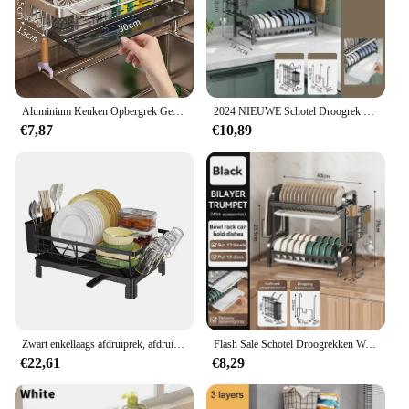
Aluminium Keuken Opbergrek Geen-boor Gootsteen Afvoer Rack Zelflozende Gootsteen Plank Spons Houder Vaatdoek Handdoekenrek filter Mand
2024 NIEUWE Schotel Droogrek 2-Tier Compact Keuken Afdruiprek Afdruipplank Set Grote Roestbestendige Afdruiprek met Gebruiksvoorwerp houder
€7,87
€10,89
Zwart enkellaags afdruiprek, afdruiprek, afdruiprek, stalen plaat en komorganizer, 50 x 25 x 20 cm
Flash Sale Schotel Droogrekken Wandmontage Multifunctionele Magazijnstellingen Afdruipplank Set Grote Roestbestendige Afdruiprek Met Utensi
€22,61
€8,29