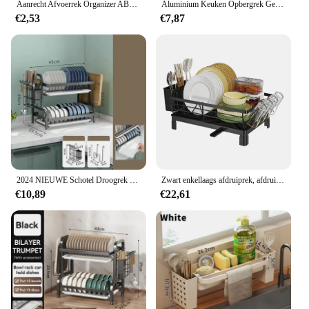
Aanrecht Afvoerrek Organizer ABS Plastic Zelflozende Gootsteen Plank Zeep Spons Houder Vaatdoek Handdoekenrek filtermand
Aluminium Keuken Opbergrek Geen-boor Gootsteen Afvoer Rack Zelflozende Gootsteen Plank Spons Houder Vaatdoek Handdoekenrek filter Mand
€2,53
€7,87
2024 NIEUWE Schotel Droogrek 2-Tier Compact Keuken Afdruiprek Afdruipplank Set Grote Roestbestendige Afdruiprek met Gebruiksvoorwerp houder
Zwart enkellaags afdruiprek, afdruiprek, afdruiprek, stalen plaat en komorganizer, 50 x 25 x 20 cm
€10,89
€22,61