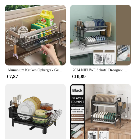
Aluminium Keuken Opbergrek Geen-boor Gootsteen Afvoer Rack Zelflozende Gootsteen Plank Spons Houder Vaatdoek Handdoekenrek filter Mand
2024 NIEUWE Schotel Droogrek 2-Tier Compact Keuken Afdruiprek Afdruipplank Set Grote Roestbestendige Afdruiprek met Gebruiksvoorwerp houder
€7,87
€10,89