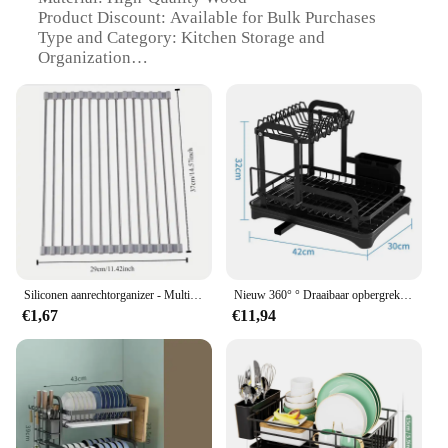
Product Discount: Available for Bulk Purchases
Type and Category: Kitchen Storage and
Organization
Design and Style: Modern and Sleek
Usage and Purpose: Ideal for Storing and
Organizing Kitchenware
Typical Adaptive Scenario: Perfect for Small
Kitchens and Pantries
Shape or Size or Weight or Quantity: Available in
Various Sizes and Quantities
Performance and Property: Durable and Easy to
Clean
Parts and Accessories: Comes with Mounting
Hardware
Siliconen aanrechtorganizer - Multifunctionele hittebestendige afdruipmat, oprolbare groentewaspad en opbergrek
Nieuw 360° ° Draaibaar opbergrek, dubbellaags keukenservies, droogrek met afvoer, serviesopbergrek voor serviesgoed
€1,67
€11,94
Features:
**Optimized Space Utilization**
The afwas rek opslag Planken & Rekken are a
game-changer for kitchen organization. Designed to
maximize space and enhance functionality, these
storage solutions are perfect for small kitchens and