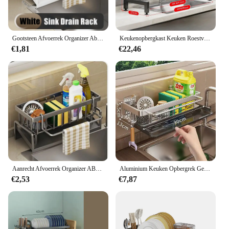
Gootsteen Afvoerrek Organizer Abs Plastic Gootsteen Rek Zeep Spons Afwasdoek Handdoek Opbergrek Filter Mand Woonaccessoires
Keukenopbergkast Keuken Roestvrijstalen afvoerplank Multi Organizer Kast Gootsteenrek boven de gootsteen Schotel Droogrek
€1,81
€22,46
Aanrecht Afvoerrek Organizer ABS Plastic Zelflozende Gootsteen Plank Zeep Spons Houder Vaatdoek Handdoekenrek filtermand
Aluminium Keuken Opbergrek Geen-boor Gootsteen Afvoer Rack Zelflozende Gootsteen Plank Spons Houder Vaatdoek Handdoekenrek filter Mand
€2,53
€7,87