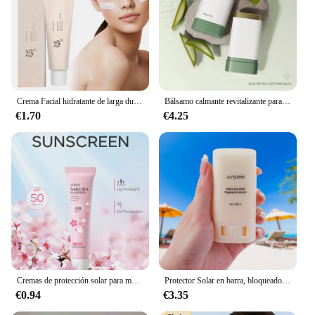
by the pool, or enjoying a day outdoors, this lotion
is your perfect companion. Its compact size makes it
easy to carry in your bag, allowing you to apply it
whenever you need it. Plus, it's available in sets,
making it an ideal choice for personal use or for
bulk purchases by vendors and suppliers.
Crema Facial hidratante de larga duración, protector solar de arroz Spf50 +, suero hidratante Facial Anti UV
Bálsamo calmante revitalizante para la piel de Aloe Vera, crema de Gel Facial reparadora sensible después del sol, crema Facial hidratante
**Sun Protection and Beyond**
€1.70
€4.25
Our after sun lotion is more than just a post-sun
solution; it's a daily essential for maintaining
healthy skin. Its formula is designed to protect your
skin from future sun damage, ensuring that you can
enjoy the outdoors without worry. The lotion's
gentle yet effective formula is suitable for all skin
types, making it a versatile addition to your
skincare routine. With its wholesale availability,
you can stock up on this essential product and
ensure that your skin is always protected and cared
for.
Cremas de protección solar para mujer, crema hidratante con protección UV, cuidado de la piel, control de aceite, 8G, SPF50, L6O6
Protector Solar en barra, bloqueador Solar mate, hidratante, no graso, SPF50 +, Protector UV, crema blanqueadora, producto coreano
€0.94
€3.35