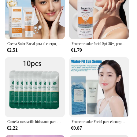
Crema Solar Facial para el cuerpo, protector solar con FPS 100 +, hidratante, antienvejecimiento, control de aceite y polvo, Reduce la melanina, cuidado de la piel, 50g
Protector solar facial Spf 50+, protector solar refrescante con control de aceite, isola eficazmente los rayos ultravioleta, protege el bloqueador solar, cara y cuerpo
€2.51
€1.79
Centella mascarilla hidratante para dormir, reparación nutritiva profunda después de la exposición al sol, cuidado de la piel Facial, 20 Uds./10 Uds.
Protector solar Facial para el cuerpo, crema solar blanqueadora, bloqueador solar, crema protectora para la piel, Centella calmante, hidratante, brillo, esencia Facial
€2.22
€0.87