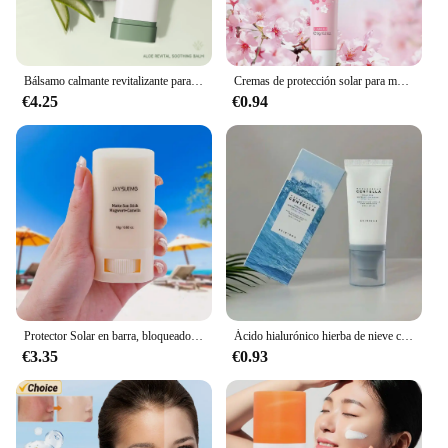
Bálsamo calmante revitalizante para la piel de Aloe Vera, crema de Gel Facial reparadora sensible después del sol, crema Facial hidratante
Cremas de protección solar para mujer, crema hidratante con protección UV, cuidado de la piel, control de aceite, 8G, SPF50, L6O6
€4.25
€0.94
Protector Solar en barra, bloqueador Solar mate, hidratante, no graso, SPF50 +, Protector UV, crema blanqueadora, producto coreano
Ácido hialurónico hierba de nieve crema protectora sensible al agua Madagascar Centella Hyalu Cica suero solar resistente al agua SPF50 PA
€3.35
€0.93