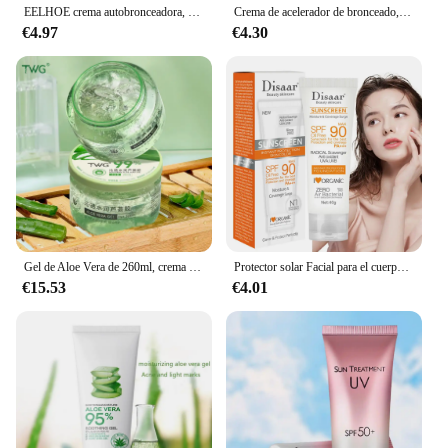
EELHOE crema autobronceadora, crema bronceadora de bronce para Control de aceite facial, hidratación de larga duración, reparación del sol, cuidado de la piel
Crema de acelerador de bronceado, bronceador intensivo sin sol, sin daño UV después de la reparación solar, loción de bronceado corporal Solarium al aire libre
€4.97
€4.30
Gel de Aloe Vera de 260ml, crema hidratante profunda, alivia la piel sensible después del sol, Mascarilla Reparadora, Gel de Aloe Vera Curacao
Protector solar Facial para el cuerpo, crema solar blanqueadora, fps 90, hidratante, antienvejecimiento, control de aceite y polvo, Reduce la melanina, cuidado de la piel
€15.53
€4.01