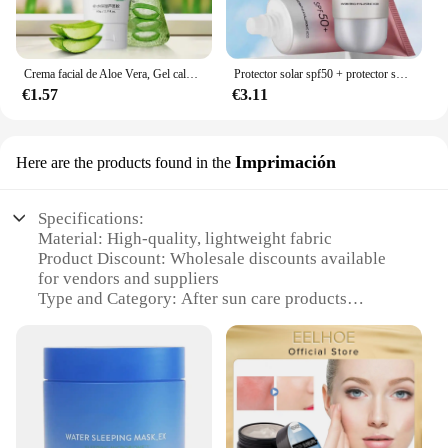
Crema facial de Aloe Vera, Gel calmante de Aloe Vera, elimina el acné, crema hidratante de día después del sol, lociones, reparación de la piel, cuidado de la piel
Protector solar spf50 + protector solar crema para el cuidado de la piel facial y corporal control de aceite hidratante cuidado de la piel facial y corporal
€1.57
€3.11
Imprimación
Here are the products found in the
Specifications:
Material: High-quality, lightweight fabric
Product Discount: Wholesale discounts available
for vendors and suppliers
Type and Category: After sun care products
Design and Style: Modern, sleek design with vibrant
prints
Usage and Purpose: Ideal for soothing and cooling
skin after sun exposure
Typical Adaptive Scenario: Perfect for beachgoers,
outdoor enthusiasts, and travelers
Shape or Size or Weight or Quantity: Available in a