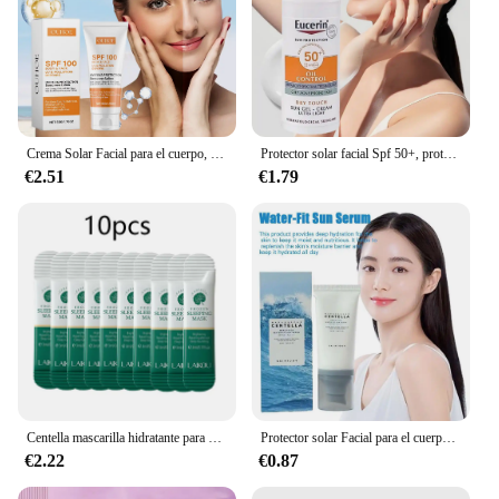
Crema Solar Facial para el cuerpo, protector solar con FPS 100 +, hidratante, antienvejecimiento, control de aceite y polvo, Reduce la melanina, cuidado de la piel, 50g
Protector solar facial Spf 50+, protector solar refrescante con control de aceite, isola eficazmente los rayos ultravioleta, protege el bloqueador solar, cara y cuerpo
€2.51
€1.79
Centella mascarilla hidratante para dormir, reparación nutritiva profunda después de la exposición al sol, cuidado de la piel Facial, 20 Uds./10 Uds.
Protector solar Facial para el cuerpo, crema solar blanqueadora, bloqueador solar, crema protectora para la piel, Centella calmante, hidratante, brillo, esencia Facial
€2.22
€0.87