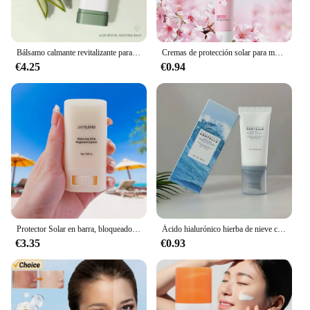
Bálsamo calmante revitalizante para la piel de Aloe Vera, crema de Gel Facial reparadora sensible después del sol, crema Facial hidratante
Cremas de protección solar para mujer, crema hidratante con protección UV, cuidado de la piel, control de aceite, 8G, SPF50, L6O6
€4.25
€0.94
Protector Solar en barra, bloqueador Solar mate, hidratante, no graso, SPF50 +, Protector UV, crema blanqueadora, producto coreano
Ácido hialurónico hierba de nieve crema protectora sensible al agua Madagascar Centella Hyalu Cica suero solar resistente al agua SPF50 PA
€3.35
€0.93