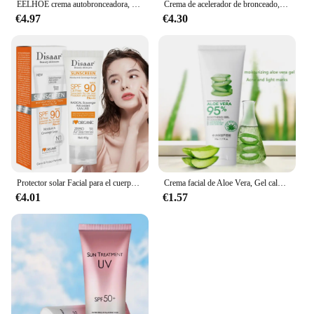
EELHOE crema autobronceadora, crema bronceadora de bronce para Control de aceite facial, hidratación de larga duración, reparación del sol, cuidado de la piel
Crema de acelerador de bronceado, bronceador intensivo sin sol, sin daño UV después de la reparación solar, loción de bronceado corporal Solarium al aire libre
€4.97
€4.30
Protector solar Facial para el cuerpo, crema solar blanqueadora, fps 90, hidratante, antienvejecimiento, control de aceite y polvo, Reduce la melanina, cuidado de la piel
Crema facial de Aloe Vera, Gel calmante de Aloe Vera, elimina el acné, crema hidratante de día después del sol, lociones, reparación de la piel, cuidado de la piel
€4.01
€1.57