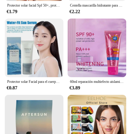
Protector solar facial Spf 50+, protector solar refrescante con control de aceite, isola eficazmente los rayos ultravioleta, protege el bloqueador solar, cara y cuerpo
Centella mascarilla hidratante para dormir, reparación nutritiva profunda después de la exposición al sol, cuidado de la piel Facial, 20 Uds./10 Uds.
€1.79
€2.22
Protector solar Facial para el cuerpo, crema solar blanqueadora, bloqueador solar, crema protectora para la piel, Centella calmante, hidratante, brillo, esencia Facial
60ml reparación multiefecto aislamiento protector solar hidratante Control de aceite crema de protección solar bloqueador solar hidratante piel flexible
€0.87
€3.89