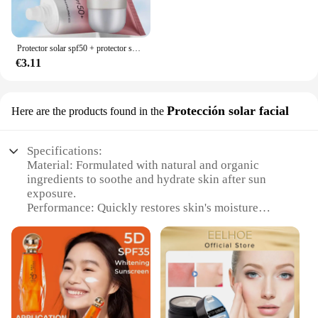
Protector solar spf50 + protector solar crema para el cuidado de la piel facial y corporal control de aceite hidratante cuidado de la piel facial y corporal
€3.11
Protección solar facial
Here are the products found in the
Specifications:
Material: Formulated with natural and organic
ingredients to soothe and hydrate skin after sun
exposure.
Performance: Quickly restores skin's moisture
balance, minimizing the appearance of sunburn and
peeling.
Design and Style: Sleek, travel-friendly packaging
for easy application on-the-go.
Usage and Purpose: Ideal for use after sun exposure
to repair and protect skin from sun damage.
Typical Adaptive Scenario: Perfect for beach