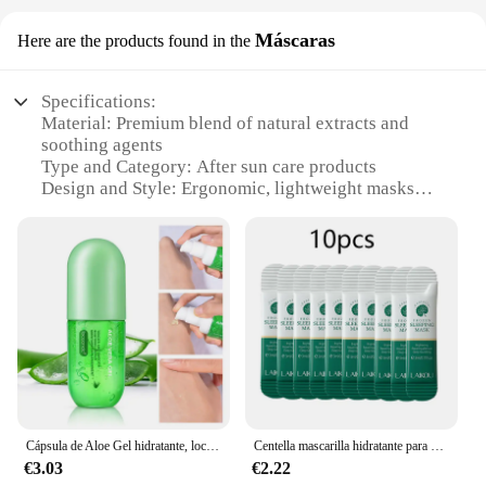
Máscaras
Here are the products found in the
Specifications:
Material: Premium blend of natural extracts and
soothing agents
Type and Category: After sun care products
Design and Style: Ergonomic, lightweight masks
with adjustable straps
Usage and Purpose: Post-sun exposure relief and
skin recovery
Performance and Property: Quick-absorbing, non-
greasy formula
Parts and Accessories: Includes multiple masks for
comprehensive care
Features:
**Targeted After Sun Care**
The after sun Máscaras are a must-have for anyone
Cápsula de Aloe Gel hidratante, loción calmante para el cuidado de la piel, bloqueador solar hidratante, control de aceite, reparación de quemaduras solares, 50ml
Centella mascarilla hidratante para dormir, reparación nutritiva profunda después de la exposición al sol, cuidado de la piel Facial, 20 Uds./10 Uds.
who enjoys spending time outdoors. Designed to
€3.03
€2.22
provide targeted after sun care, these masks are an