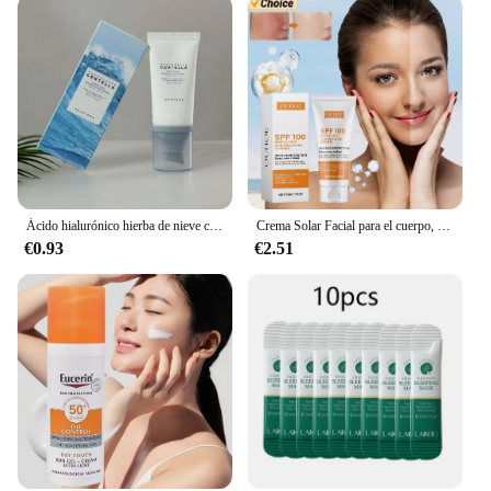
Ácido hialurónico hierba de nieve crema protectora sensible al agua Madagascar Centella Hyalu Cica suero solar resistente al agua SPF50 PA
Crema Solar Facial para el cuerpo, protector solar con FPS 100 +, hidratante, antienvejecimiento, control de aceite y polvo, Reduce la melanina, cuidado de la piel, 50g
€0.93
€2.51