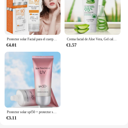
Protector solar Facial para el cuerpo, crema solar blanqueadora, fps 90, hidratante, antienvejecimiento, control de aceite y polvo, Reduce la melanina, cuidado de la piel
Crema facial de Aloe Vera, Gel calmante de Aloe Vera, elimina el acné, crema hidratante de día después del sol, lociones, reparación de la piel, cuidado de la piel
€4.01
€1.57
Protector solar spf50 + protector solar crema para el cuidado de la piel facial y corporal control de aceite hidratante cuidado de la piel facial y corporal
€3.11