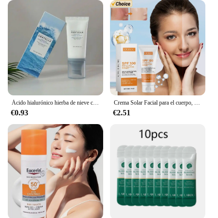
Ácido hialurónico hierba de nieve crema protectora sensible al agua Madagascar Centella Hyalu Cica suero solar resistente al agua SPF50 PA
Crema Solar Facial para el cuerpo, protector solar con FPS 100 +, hidratante, antienvejecimiento, control de aceite y polvo, Reduce la melanina, cuidado de la piel, 50g
€0.93
€2.51