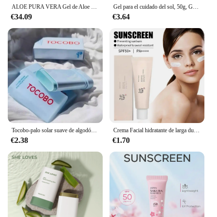
ALOE PURA VERA Gel de Aloe Vera puro orgánico Curaçao 200ml Gel hidratante calmante después del sol reparación cuidado de la piel facial
Gel para el cuidado del sol, 50g, Gel refrescante para después del sol, rescate solar, gel hidratante para el cuidado de la piel, hidratante para todo tipo de piel
€34.09
€3.64
Tocobo-palo solar suave de algodón SPF 50 + 20g, protector solar, crema protectora para la piel, Control de aceite, refrescante, cuidado de la piel de Corea
Crema Facial hidratante de larga duración, protector solar de arroz Spf50 +, suero hidratante Facial Anti UV
€2.38
€1.70