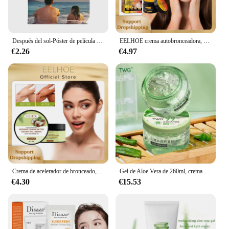
Después del sol-Póster de película para decoración del hogar, impresión artística divertida, Mural, pintura para habitación, decoración de pared moderna Vintage sin marco, 2022
EELHOE crema autobronceadora, crema bronceadora de bronce para Control de aceite facial, hidratación de larga duración, reparación del sol, cuidado de la piel
€2.26
€4.97
Crema de acelerador de bronceado, bronceador intensivo sin sol, sin daño UV después de la reparación solar, loción de bronceado corporal Solarium al aire libre
Gel de Aloe Vera de 260ml, crema hidratante profunda, alivia la piel sensible después del sol, Mascarilla Reparadora, Gel de Aloe Vera Curacao
€4.30
€15.53