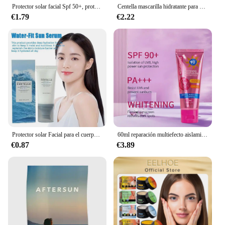
Protector solar facial Spf 50+, protector solar refrescante con control de aceite, isola eficazmente los rayos ultravioleta, protege el bloqueador solar, cara y cuerpo
Centella mascarilla hidratante para dormir, reparación nutritiva profunda después de la exposición al sol, cuidado de la piel Facial, 20 Uds./10 Uds.
€1.79
€2.22
Protector solar Facial para el cuerpo, crema solar blanqueadora, bloqueador solar, crema protectora para la piel, Centella calmante, hidratante, brillo, esencia Facial
60ml reparación multiefecto aislamiento protector solar hidratante Control de aceite crema de protección solar bloqueador solar hidratante piel flexible
€0.87
€3.89