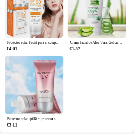
Protector solar Facial para el cuerpo, crema solar blanqueadora, fps 90, hidratante, antienvejecimiento, control de aceite y polvo, Reduce la melanina, cuidado de la piel
Crema facial de Aloe Vera, Gel calmante de Aloe Vera, elimina el acné, crema hidratante de día después del sol, lociones, reparación de la piel, cuidado de la piel
€4.01
€1.57
Protector solar spf50 + protector solar crema para el cuidado de la piel facial y corporal control de aceite hidratante cuidado de la piel facial y corporal
€3.11