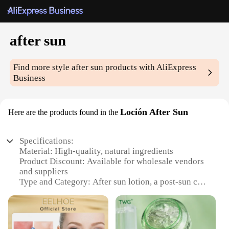
after sun
Find more style
after sun
products with AliExpress
Business
Loción After Sun
Here are the products found in the
Specifications:
Material: High-quality, natural ingredients
Product Discount: Available for wholesale vendors
and suppliers
Type and Category: After sun lotion, a post-sun care
essential
Design and Style: Sleek, user-friendly packaging
Usage and Purpose: Rapidly soothes and
moisturizes sun-exposed skin