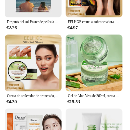
Después del sol-Póster de película para decoración del hogar, impresión artística divertida, Mural, pintura para habitación, decoración de pared moderna Vintage sin marco, 2022
EELHOE crema autobronceadora, crema bronceadora de bronce para Control de aceite facial, hidratación de larga duración, reparación del sol, cuidado de la piel
€2.26
€4.97
Crema de acelerador de bronceado, bronceador intensivo sin sol, sin daño UV después de la reparación solar, loción de bronceado corporal Solarium al aire libre
Gel de Aloe Vera de 260ml, crema hidratante profunda, alivia la piel sensible después del sol, Mascarilla Reparadora, Gel de Aloe Vera Curacao
€4.30
€15.53