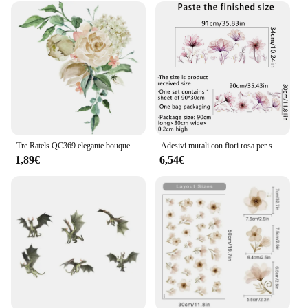
Tre Ratels QC369 elegante bouquet di rose in stile antico adesivo da parete accessori per la decorazione domestica
Adesivi murali con fiori rosa per soggiorno sfondo carta da parati camera delle ragazze camera da letto adesivi decorativi decalcomanie da parete murales in PVC
1,89€
6,54€