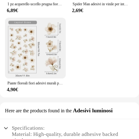
1 pz acquerello uccello prugna fiore di pesca adesivi murali per finestre da parete decorazione camera da letto bambini camera dei bambini Decor per la casa
Spider Man adesivi in vinile per interruttore decalcomanie per Laptop decalcomania in vinile per finestrino dell'auto decorazione per porta della camera dei bambini #92
6,89€
2,69€
Piante floreali fiori adesivi murali per soggiorni, decorazione della parete di fondo, adesivo in vinile autoadesivo, camera da letto per ragazze
4,90€
Adesivi luminosi
Here are the products found in the
Specifications:
Material: High-quality, durable adhesive backed