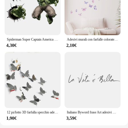
Spiderman Super Captain America Hulk Heroes adesivi murali per camera dei bambini camera da letto per la casa PVC Decor Cartoon Movie Mural Art Decals
Adesivi murali con farfalle colorate per la stanza dei bambini sulla decorazione della parete decalcomanie per pareti della stanza delle ragazze dei bambini decorazioni per la camera da letto per la casa
4,30€
2,10€
12 pz/lotto 3D farfalla specchio adesivo da parete decalcomania Wall Art rimovibile decorazione di nozze adesivo per la decorazione della camera dei bambini
Italiano Byword frase Art adesivi murali in vinile per ufficio studio camera da letto decorazione della casa adesivo murale decalcomania della parete Decor
1,90€
3,59€