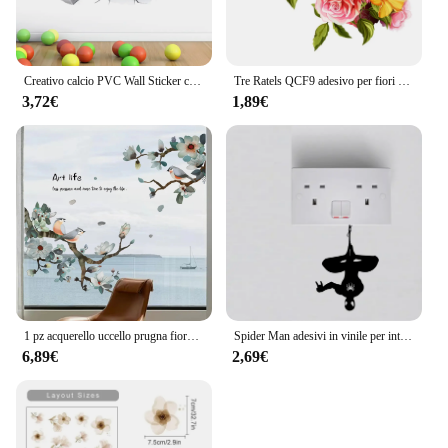
Creativo calcio PVC Wall Sticker calcio nome personalizzato decalcomanie da parete per bambini ragazzi camera murale camera da letto Decor Poster Art
Tre Ratels QCF9 adesivo per fiori e uccelli vinile adesivo in PVC per camera da letto camera da letto porta finestra frigorifero cucina
3,72€
1,89€
1 pz acquerello uccello prugna fiore di pesca adesivi murali per finestre da parete decorazione camera da letto bambini camera dei bambini Decor per la casa
Spider Man adesivi in vinile per interruttore decalcomanie per Laptop decalcomania in vinile per finestrino dell'auto decorazione per porta della camera dei bambini #92
6,89€
2,69€