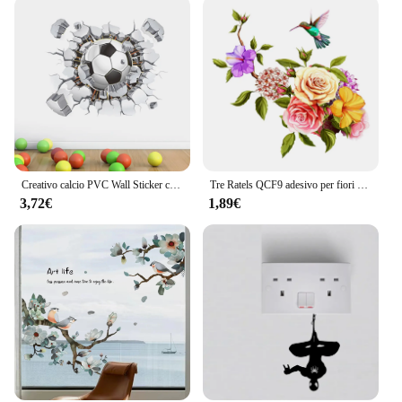
Creativo calcio PVC Wall Sticker calcio nome personalizzato decalcomanie da parete per bambini ragazzi camera murale camera da letto Decor Poster Art
Tre Ratels QCF9 adesivo per fiori e uccelli vinile adesivo in PVC per camera da letto camera da letto porta finestra frigorifero cucina
3,72€
1,89€