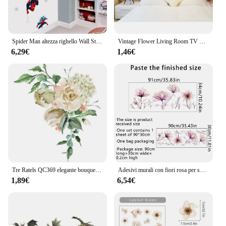
Spider Man altezza righello Wall Sticker creativo stampato supereroe Spiderman decalcomania da muro in vinile per camera dei bambini camera da letto Home Decor art
Vintage Flower Living Room TV Wall Background Wall Sticker camera da letto decorazione della parete adesivo carta da parati adesivo autoadesivo
6,29€
1,46€
Tre Ratels QC369 elegante bouquet di rose in stile antico adesivo da parete accessori per la decorazione domestica
Adesivi murali con fiori rosa per soggiorno sfondo carta da parati camera delle ragazze camera da letto adesivi decorativi decalcomanie da parete murales in PVC
1,89€
6,54€