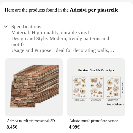
Adesivi per piastrelle
Here are the products found in the
Specifications:
Material: High-quality, durable vinyl
Design and Style: Modern, trendy patterns and
motifs
Usage and Purpose: Ideal for decorating walls,
adding a personal touch to any space
Performance and Property: Easy to apply,
removable without damaging surfaces
Shape or Size or Weight or Quantity: Available in a
variety of sizes and packs to suit different needs
Parts and Accessories: Includes adhesive backing
for secure application
Features:
**Elevate Your Interior Design**
Adesivi murali tridimensionali 3D carta da parati autoadesiva adesivi decorativi anticollisione 10pc
Adesivi murali piante fiore cartone animato acquerello rimovibili per camera da letto ragazze regalo soggiorno vivaio foyer decorazione adesivi murali
Transform your living space with our versatile
8,45€
4,99€
adesivi murali, the perfect solution for those