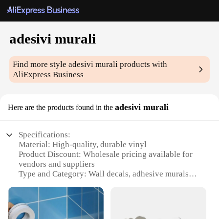
adesivi murali
Find more style
adesivi murali
products with
AliExpress Business
adesivi murali
Here are the products found in the
Specifications:
Material: High-quality, durable vinyl
Product Discount: Wholesale pricing available for
vendors and suppliers
Type and Category: Wall decals, adhesive murals
Design and Style: Vibrant, contemporary patterns
and motifs
Usage and Purpose: Ideal for home decoration,
office spaces, and event settings