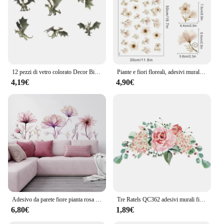
12 pezzi di vetro colorato Decor Bird Collision Warning Stickers pellicola adesiva decorativa per la protezione della finestra posteriore rilascio dell'animale domestico creativo
Piante e fiori floreali, adesivi murali in vinile autoadesivo, soggiorno, sfondo camera da letto per ragazze, sfondi decorativi
4,19€
4,90€
Adesivo da parete fiore pianta rosa sfondo parete soggiorno decorazione della stanza adesivo da parete adesivo da parete autoadesivo
Tre Ratels QC362 adesivi murali fiori colorati dipinti decorazioni per camerette decorazioni per camera da letto per bagno
6,80€
1,89€