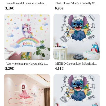
Pannelli murali in mattoni di schiuma 3D adesivi autoadesivi impermeabili soggiorno carta da parati decalcomania della parete decorazioni per la casa rivestimento murale sfondo TV
Black Flower Vine 3D Butterfly Wall Sticker sfondo Wall camera da letto decorazione della stanza adesivo da parete rimovibile
3,16€
6,90€
Adesivi colorati pony layout della stanza dei bambini decorazione adesivi murali della camera da letto ragazze calde adesivi simpatici cartoni animati decalcomanie murali
MINISO Cartoon Lilo & Stitch adesivi murali per la camera dei bambini asilo soggiorno camera da letto decorazione della parete Poster animato
8,29€
4,11€