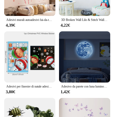
Adesivi murali autoadesivi fai-da-te rosa rossa per soggiorno camera da letto sfondo decorazione della parete adesivo creativo murale decorazioni per la casa
3D Broken Wall Lilo & Stitch Wall Stickers per la camera dei bambini asilo soggiorno camera da letto decorazione della parete Poster animato
4,39€
4,22€
Adesivi per finestre di natale adesivo da parete di natale decalcomanie da parete per la stanza decorazioni di buon natale 2024 per la casa adesivi per il nuovo anno 2025
Adesivo da parete con luna luminosa estetica 3D Adesivo fluorescente che si illumina al buio PVC Home Kids Room Decalcomanie Wall Decor Wallpaper
3,80€
1,42€