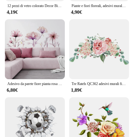
12 pezzi di vetro colorato Decor Bird Collision Warning Stickers pellicola adesiva decorativa per la protezione della finestra posteriore rilascio dell'animale domestico creativo
Piante e fiori floreali, adesivi murali in vinile autoadesivo, soggiorno, sfondo camera da letto per ragazze, sfondi decorativi
4,19€
4,90€
Adesivo da parete fiore pianta rosa sfondo parete soggiorno decorazione della stanza adesivo da parete adesivo da parete autoadesivo
Tre Ratels QC362 adesivi murali fiori colorati dipinti decorazioni per camerette decorazioni per camera da letto per bagno
6,80€
1,89€