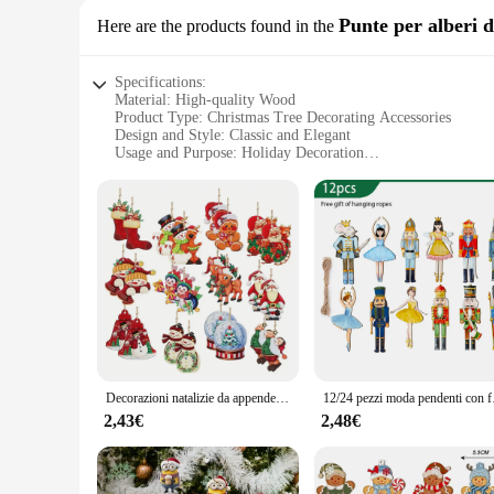
Punte per alberi d
Here are the products found in the
Specifications:
Material: High-quality Wood
Product Type: Christmas Tree Decorating Accessories
Design and Style: Classic and Elegant
Usage and Purpose: Holiday Decoration
Quantity: Available in Sets
Performance and Property: Durable and Long-lasting
Features:
**Elevate Your Holiday Decor**
Adorn your Christmas tree with the timeless elegance of our 
durability and longevity. The classic design and style of the
charm or modern sophistication to your holiday decor, these se
**Versatile and Convenient**
Our addobbo albero legno Punte per alberi di Natale are not j
Decorazioni natalizie da appendere in legno Cortile Bar Negozio Scena di feste Decora ornamenti decorativi per l'albero di Natale
12/24 pezzi moda pendent
tree. The versatility of these decorations allows them to be 
a comprehensive decorating solution, making your holiday d
2,43€
2,48€
**Perfect for Wholesale and Retail**
Our addobbo albero legno Punte per alberi di Natale are not j