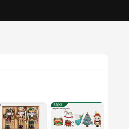
to your holiday decor. Each ornament is meticulously crafted