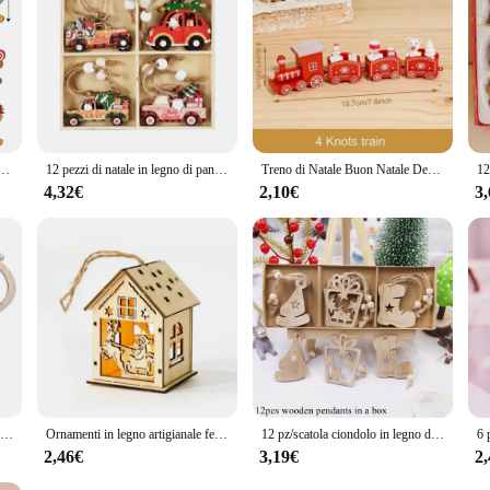
ndition, ready to be displayed on your shelves or in your online store. With com
the holiday season with our addobbo albero legno Punte per alberi di Natale, and
i zenzero pendenti ornamenti in legno simpatico cartone animato natale decorazione da appendere decorazione per feste in casa fai da te
12 pezzi di natale in legno di pan di zenzero uomo ornamenti appesi ciondoli albero di natale per la decorazione domestica decorazioni per feste di natale capodanno
Treno di Natale Buon Natale Decorazioni per la casa 2024 Cristmas Ornamento in legno Natale Navidad Noel Regali Capodanno 2025
4,32€
2,10€
3
9Pcs ciondoli in legno di natale campana scavata/stella/palla ornamenti appesi navada Home Party Tree Decor pittura fai da te regalo Noel
Ornamenti in legno artigianale fetta di legno preforato albero di natale abbellimenti appesi decorazione regalo Souvenir fai da te per bambini
12 pz/scatola ciondolo in legno di natale carino stella/cervo/albero ornamenti per albero di natale decorazioni appese bambini regali di pittura fai da te
2,46€
3,19€
2