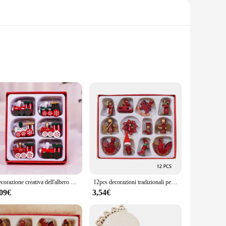
cessories are crafted from high-quality wood, ensuring
ce. Whether you're looking to add a touch of traditional
ecorations make it easy to achieve a cohesive look across your
Decorazione creativa dell'albero di natale piccolo ciondolo in legno piccoli ornamenti puntelli per finestre in scatola ornamenti decorazioni natalizie
12pcs decorazioni tradizionali per l'albero di natale in legno figurine di ornamenti appesi di natale giocattoli a tamburo di cavallo a dondolo angelo
parties to family gatherings. The sets are designed to provide
,09€
3,54€
vendors looking to expand their holiday offerings. The sets