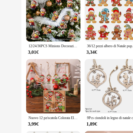
are packaged in a way that ensures they arrive in pristine co
are sure to be a hit with your customers. Embrace the joy of 
12/24/36PCS Minions Decorazioni per feste di Natale Mini grucce per albero di Natale in legno adatte per la casa dell'albero di Natale e la festa De
36/12 pezzi albero di Natale pupazzo di pan d
3,01€
3,34€
Nuovo 12 pz/scatola Colorata Elfo Bambola Pendenti Di Natale In Legno Albero Di Natale Appeso Ornamenti Di Natale 2024 Capodanno Per Bambini Regalo
3,99€
1,89€