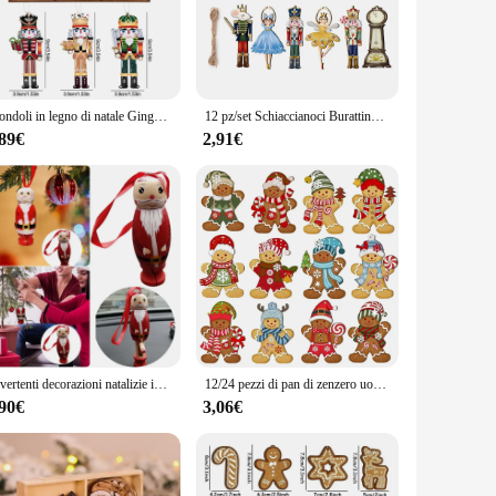
t easy to create a visually stunning display. Whether you're
.
he wholesale availability and support from reliable vendors
Ciondoli in legno di natale Gingerbread Man gnomi albero di natale appeso Oranment 2024 Noel Navidad decorazioni per la casa regalo di capodanno
12 pz/set Schiaccianoci Burattino Albero Di Natale Ciondolo Schiaccianoci In Legno Soldato Ciondolo Appeso Noel Festa di Capodanno Decorazione Della Casa
f ornaments, making it easy for customers to create a
ring your decor remains as vibrant as the first day you hang
,89€
2,91€
 gifting, and the wholesale options make it an excellent
s to homes and businesses alike. Whether you're decorating
Divertenti decorazioni natalizie in legno di Babbo Natale Ornamenti Albero di Natale Ciondolo appeso Vacanza Decorazioni per l'albero di Natale MateriaY śWiąTeczne
12/24 pezzi di pan di zenzero uomo ornamenti albero di natale decorazioni pendenti in legno pendenti simpatico cartone animato natale fai da te decorazioni per la casa
,90€
3,06€