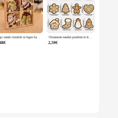
12pc natale ciondolo in legno babbo natale pupazzo di neve ornamenti per l'albero di natale regalo Navidad capodanno 2024 buon natale decorazioni per la casa
Ornamenti natalizi pendenti in legno Gingerbread Man Pupazzo di neve Alce Albero di Natale Ghirlanda Decorazione pendente Navidad Party Home Decor Regalo
,48€
2,59€