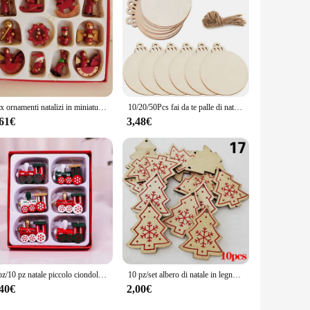
petitive pricing and high-quality products, these decorations
 let the festive spirit shine through your decor.
12x ornamenti natalizi in miniatura in legno, albero di Natale in legno, ornamenti appesi per fattoria, interni, feste in casa, regalo di Capodanno
10/20/50Pcs fai da te palle di natale in legno decorazione artigianato arti palline tag ornamento appeso per la casa natale capodanno regali per bambini
,61€
3,48€
6 pz/10 pz natale piccolo ciondolo in legno confezione regalo natale piccolo regalo treno appeso decorazione dell'albero di natale
10 pz/set albero di natale in legno decorazione da appendere ornamenti natalizi pendenti con alce di neve festa a casa decorazioni regalo di capodanno
,40€
2,00€