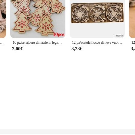
12/9 pezzi di Natale ciondolo in legno fiocco di neve albero di Natale ornamenti appesi decorazioni natalizie per la casa regalo Navidad Capodanno 2023
10 pz/set albero di natale in legno decorazione da appendere ornamenti natalizi pendenti con alce di neve festa a casa decorazioni regalo di capodanno
12 pz/scatola fiocco di neve vuoto in legno ciondoli Vintage di natale ornamenti appesi di natale per decorazioni per alberi di Noel regali di pittura fai da te
2,00€
3,23€
3