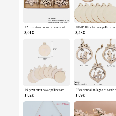
from high-quality wood, ensuring durability and a lasting imp
looking to add a rustic charm or a classic elegance to your 
**Versatile and Festive Decor**
These ornaments are not just for Christmas trees; they are v
12 pz/scatola fiocco di neve vuoto in legno ciondoli Vintage di natale ornamenti appesi di natale per decorazioni per alberi di Noel regali di pittura fai da te
10/20/50Pcs fai da te pal
and suppliers make it convenient for retailers to stock up fo
cohesive and festive display. The ornaments are not only beau
3,01€
3,48€
them.
**A Gift of Joy for Everyone**
Gift these addobbo albero legno Christmas ornaments to friend
choice for bulk purchases. These ornaments are not just deco
for personal use or as a gift, these ornaments are sure to bec
10 pezzi buon natale palline rotonde in legno tag palle di natale decorazione ornamenti artigianali fai da te natale capodanno Navidad Decor
1,82€
1,89€