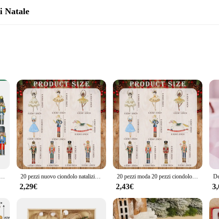
i Natale
addobbo albero legno Punte per alberi di Natale. These exquisite decorating ac
se decorations are perfect for creating a festive atmosphere in any home or offi
ts are designed to cater to a variety of tastes and preferences.
ust about aesthetics; they're also about convenience. Available in sets, these d
i con figure di Natale in legno colorato decorazione natalizia figura di cartone animato albero di Natale ornamento festa
20 pezzi nuovo ciondolo natalizio da 20 pezzi figura di cartone animato in legno decorazione natalizia decorazioni colorate per feste natalizie
20 pezzi moda 20 pezzi ciondolo natalizio in legno colorato decorazione natalizia figura di cartone animato albero di Natale ornamento festa
used in various settings, from small apartments to large homes, and from office 
ecorating process more streamlined and enjoyable.
2,29€
2,43€
3
ust for personal use; they're also an excellent choice for wholesale and retail 