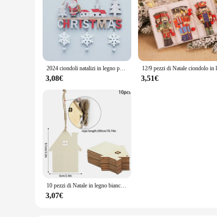
2024 ciondoli natalizi in legno porta parete decorazioni natalizie albero di natale ornamenti appesi felice anno nuovo 2025 navidad Decor per la casa
3,08€
3,51€
10 pezzi di Natale in legno bianco ornamenti per la casa albero di Natale pendenti appesi per bambini fai da te artigianato matrimonio compleanno capodanno decorazione della casa
3,07€