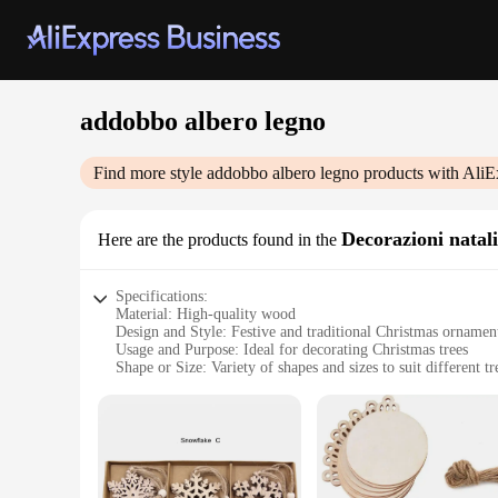
addobbo albero legno
Find more style
addobbo albero legno
products with AliE
Decorazioni natali
Here are the products found in the
Specifications:
Material: High-quality wood
Design and Style: Festive and traditional Christmas ornamen
Usage and Purpose: Ideal for decorating Christmas trees
Shape or Size: Variety of shapes and sizes to suit different tr
Performance and Property: Durable and long-lasting
Parts and Accessories: Includes multiple ornaments in sets
Features:
**Elegant Craftsmanship for Holiday Cheer**
Celebrate the festive season with our addobbo albero legno C