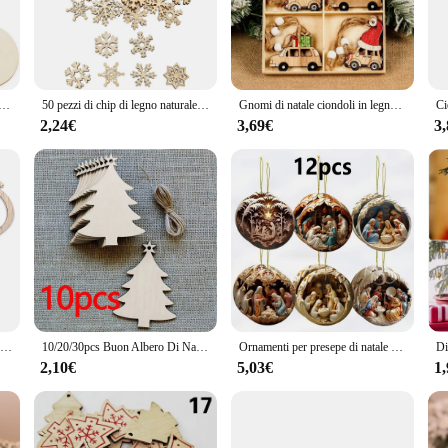
ression. The variety of shapes and sizes caters to different tree sizes, making i
Christmas tree, these ornaments are designed to complement any decorating style
ersatile enough to adorn wreaths, garlands, or even as standalone decorations. T
le di natale in legno decorazione artigianato arti palline tag ornamento appeso per la casa natale capodanno regali per bambini
50 pezzi di chip di legno naturale di Natale Babbo Natale fiocco di neve albero di Natale ornamenti appesi ciondolo decorazione Navidad artigianato fai da te
Gnomi di natale ciondoli in legno decorazioni di buon natale per la casa 2024 albero di natale ornamenti di natale Navidad regalo di capodanno
r the holiday season. The sets are thoughtfully curated to offer a complete set o
tiful but also practical, withstanding the rigors of the holiday season and ensu
2,24€
3,69€
3
s and family, and watch their faces light up with joy. The sets are perfect for
rations; they are a symbol of the holiday spirit, bringing warmth and happines
ome a cherished part of your holiday traditions.
9Pcs ciondoli in legno di natale campana scavata/stella/palla ornamenti appesi navada Home Party Tree Decor pittura fai da te regalo Noel
10/20/30pcs Buon Albero Di Natale Palline di Legno Tag Ornamenti Artigianali FAI DA TE Palle di Natale Decorazione Di Natale Capodanno Navidad Decor
Ornamenti per presepe di natale 12X decorazione natalizia ciondolo per presepe in legno decorazioni per l'albero di natale decorazioni per la casa di pasqua
2,10€
5,03€
1