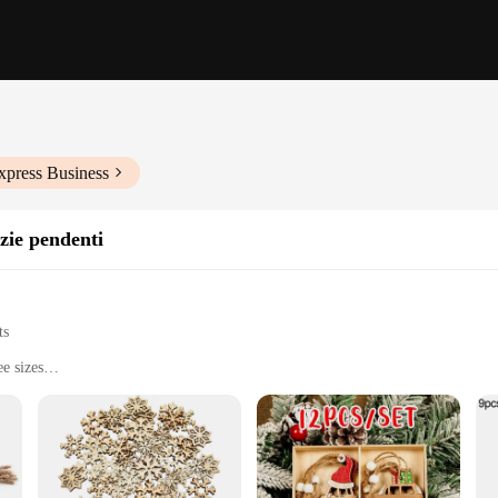
xpress Business
zie pendenti
ts
ee sizes
hristmas ornaments, a collection that brings a touch of elegance and tradition 