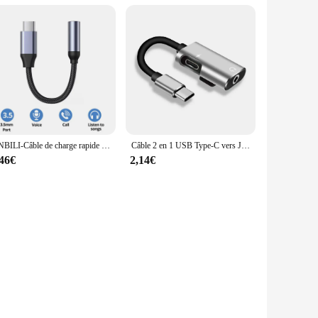
NNBILI-Câble de charge rapide 2 en 1 USB Type-C vers 3.5mm, adaptateur audio pour téléphone, prise m-x, PD 60W, pour iPhone 15 Samsung Xiaomi Macbook
Câble 2 en 1 USB Type-C vers Jack 3.5mm pour écouteurs, adaptateur, chargeur, répartiteur, audio, téléphone, sauna, Xiaomi, Huawei, m-m, 3.5mm
,46€
2,14€