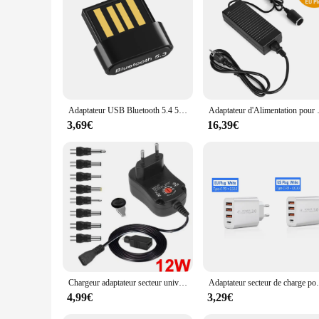
managing a live event, or just looking to improve your audio
Adaptateur USB Bluetooth 5.4 5.3, dongle sans fil, compatible avec ordinateur portable Windows 11/10/8.1, transmetteur audio
Adaptateur d'Alimentation pou
3,69€
16,39€
Chargeur adaptateur secteur universel réglable, 12W, AC à DC, 3V, 4.5V, 5V, 6V, 7.5V, 9V, 12V, 200mA, 500mA, 600mA, 1A, polarité des barrage
Adaptateur secteur de charge pour téléphone 
4,99€
3,29€