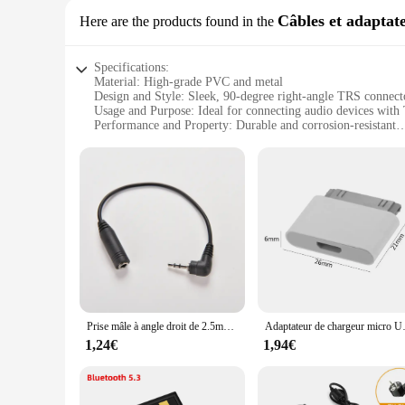
Câbles et adaptat
Here are the products found in the
Specifications:
Material: High-grade PVC and metal
Design and Style: Sleek, 90-degree right-angle TRS connect
Usage and Purpose: Ideal for connecting audio devices with
Performance and Property: Durable and corrosion-resistant
Shape or Size or Weight or Quantity: Compact and lightweight
Parts and Accessories: Includes a TRS jack adapter and a TR
Features:
|Wholesale|Vendors|
**Enhanced Connectivity and Compatibility**
The adaptateur jack TRS coudé is an essential accessory for 
making it perfect for tight corners or when space is at a p
and reliable connection.
**Durable and Reliable Performance**
Crafted from high-grade PVC and metal, this adaptateur jack 
Prise mâle à angle droit de 2.5mm vers Jack femelle de 3.5mm, stéréo AUX, prise audio TRS, adaptateur d'alimentation CC, câble convertisseur, longueur de 15.5cm, 1 pièce
Adaptateur de chargeur
unplugging, while the corrosion-resistant properties maintain
your audio signal remains clear and uninterrupted.
1,24€
1,94€
**Versatile and User-Friendly**
This adaptateur jack TRS coudé is not just a simple adapter; i
anyone who values the quality of their audio connections. It