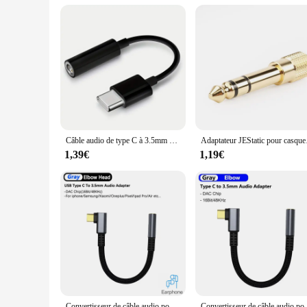
Câble audio de type C à 3.5mm pour Huawei, Xiaomi Redmi, POCO, Sumsang, LG, 3.5mm à 8 broches, pour iPhone
Adaptateur JEStatic pour
1,39€
1,19€
Convertisseur de câble audio pour Samsung Galaxy S23, S22, Oneplus 11, 10, Zan2 Pro, prise pour écouteurs, adaptateur USB de type C à 3.5mm, 90 résistant
Convertisseur de câble audio pour Xiaomi, écouteurs F