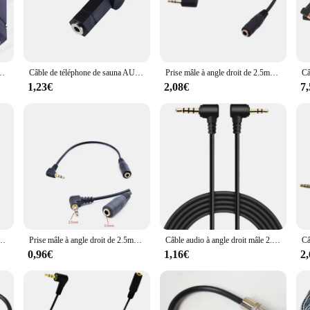
adaptateur jack TRS coudé is perfect for audiophiles and videographers who dem
to a mixer, this adaptor ensures that the audio and video signals are transmitt
m, 1/4 "Mono Jack, prise 3.5mm, connecteur TRS, convertisseur AUX, câble de téléphone pour sauna
Câble de téléphone de sauna AUX à angle droit, haut-parleur, adaptateur audio, prise mâle vers femelle, connecteur TRS, 90 résistant, 6.35mm vers 3.5mm, 3.5mm
Prise mâle à angle droit de 2.5mm vers Jack femelle de 3.5mm, stéréo, AUX, audio, TRS, adaptateur d'alimentation CC, câble convertisseur, longueur de 20cm
n to your personal collection but also an excellent choice for wholesale and ven
1,23€
2,08€
7
liers and sets for sale. With its compact size and lightweight nature, it's easy t
ptateur audio à angle droit, câble séparateur Y, prise mâle Mono TS, 3.5mm, 1/8 ", 1/4mm, 20cm, 6.35
Prise mâle à angle droit de 2.5mm vers jack femelle de 3.5mm, stéréo, AUX, audio, TRS, adaptateur d'alimentation CC, câble convertisseur
Câble audio à angle droit mâle 2.5mm TRS vers mâle 3.5mm TRRS m.com x, 90, résistant, pour casque avec prise 2.5mm, téléphone Xbox One PS4 Talkback
0,96€
1,16€
2