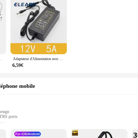
ntelligent, TF haute vitesse, OTG, pour Samsung Huawei
Adaptateur d'Alimentation avec Prise DC, Convertisseur AC 100V-240V 60W, 12V 5A, 2.1mm-2.5mm x 5.0mm, 1 Pièce
6,59€
léphone mobile
design
 TRS ports