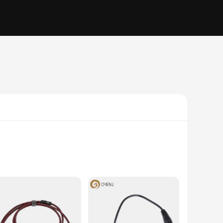
pact and portable device is ideal for various scenarios,
ts stress on the cable's connection points, reducing the risk