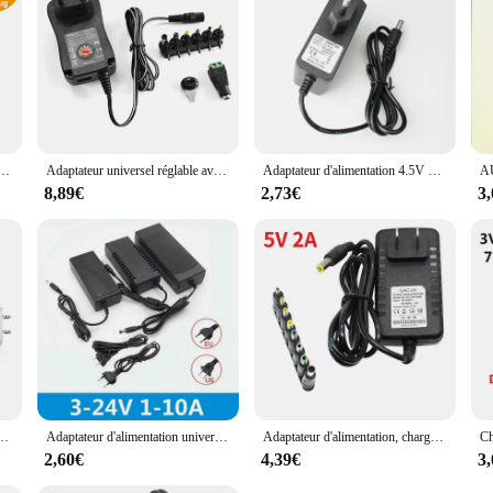
 experience, this adaptateur jack TRS coudé is the perfect addition to your gear
r Voiture, Convertisseur AC à DC, 110/240V à 12V, 15A, 160W, Prise Femelle, Allume-Cigare
Adaptateur universel réglable avec différentes tensions, alimentation USB, prise multiprise DC, source DC femelle, 3V, 5V, 6V, 7.5V, 9V, 12V
Adaptateur d'alimentation 4.5V 5.5mm x 2.5mm, sortie pet, convertisseur Volt 4.5V l'autorisation, prise US EU, chargeur universel
8,89€
2,73€
3
portable, chargeur de voyage, prise EU, US, 20W, PD, 4 ports USB, 5V4A, QC3.0, 110V, 220V
Adaptateur d'alimentation universel pour caméra CCTV à lumière LED, chargeur, AC 220V, DC 3V, 5V, 6V, 8V, 9V, 10V, 12V, 24V, 1A Pipeline, 3A, 5A, Snap8A
Adaptateur d'alimentation, chargeur DC 5V 6V 9V 12V pipeline, AC 110V 220V AC DC, convertisseur de prise DC EU US avec 8 prises allergiques
2,60€
4,39€
3