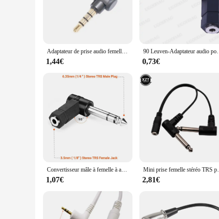
of damage.
**High-Quality Sound and Video Transmission**
With its high-fidelity sound transmission capabilities, the 
connecting your gaming console to a monitor or a microphone 
Adaptateur de prise audio femelle vers mâle 3.5mm, convertisseur d'extension audio en forme de L, angle droit 90, résistant, 1 à 6 pièces
90 Leuven-Adaptateur audio pour haut-parleur stéréo, 3.5 à 6.35/6.5m
**Convenience for Wholesale and Vendors**
This adaptateur jack TRS coudé is not only a valuable additio
1,44€
0,73€
design make it a reliable and cost-effective solution for supp
personal and professional use.
Convertisseur mâle à femelle à angle droit, adaptateur résistant à 90, rallonge stéréo, 6.35mm, TRS, 3 pôles, 3.5mm, prise jack audio pour téléphone de sauna Mx
Mini prise femelle stéréo TRS pour touristes, ada
1,07€
2,81€