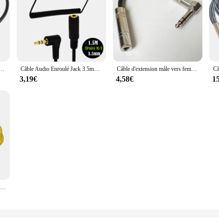
 ° vers TRS 1/4 6.35mm, 3 broches, jack stéréo, pour sauna, téléphone, centre commercial, amplificateur de microphone, 1 pièce
Câble Audio Enroulé Jack 3.5mm, 5 Pieds, Angle Résistant à 90, 3 Pôles, Trs 3.5 Mâle à Femelle, Extension Audio, Adaptateur
Câble d'extension mâle vers femelle TRS court de 15cm et 6.35mm, connecteur de fil de ligne, adaptateur stéréo à angle droit 6.35, 6.35mm
3,19€
4,58€
1
Câble de prise mâle stéréo de type D, montage sur panneau femelle vers jack mâle à angle droit, prise TRS 6.35 "vers prise TRS 1/4", adaptateur, 1PC, 1/4mm