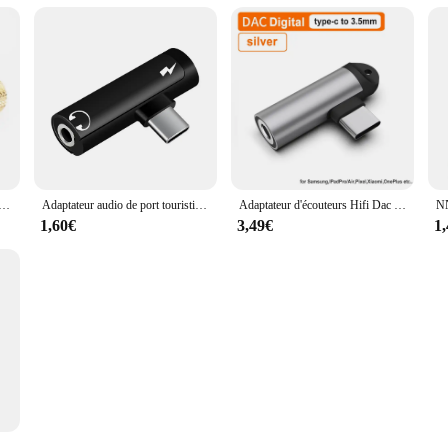
 casque audio et microphone, prise jack mâle vers femelle 3.5mm, convertisseur 6.5 3.5, câble mx plaqué or, 1 à 5 pièces
Adaptateur audio de port touristique de type C vers prise jack 3.5mm, adaptateur 2 en 1 pour téléphone de sauna, chargeur audio, accessoires de distributeur uniquement pour Xiaomi, Huawei
Adaptateur d'écouteurs Hifi Dac USB Type C, adaptateur de jeu à angle droit, Jack 3.5mm, Oneplus 12, 12r, 11, Samsung S24, A54, A34, Pixel 8 Pro
1,60€
3,49€
1
6 Pro, Samsung S24, A54, iPhone 15, iPad, USB Type C à 3.5mm, adaptateur m.com x, Type C 3.5 Jack Radiator