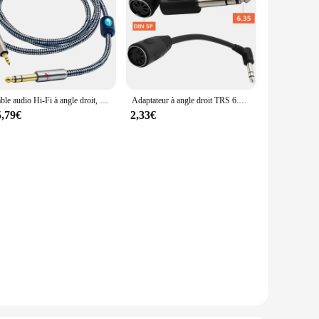
Câble audio Hi-Fi à angle droit, prise TRS 6.35mm vers mini jack 3.5mm, pour sauna, téléphone, PC, téléphone, console Assad, 1m, 2m, 3m, 5m, 8m
Adaptateur à angle droit TRS 6.35mm mâle 5 trous DIN femelle, câble rette 5P capacité I femelle 90 résistant 6.35 mâle, fil de ligne audio capacité I 6.35
5,79€
2,33€