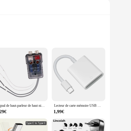
llows for easy connection of devices with limited space,
io equipment with TRS ports, this adapter ensures a secure
tion ensures that it can withstand frequent plugging and
Signal de haut-parleur de haut niveau vers adaptateur RCA bas, convertisseur de caisson de basses de voiture haut vers bas
Lecteur de carte mémoire USB C, adaptateur Type C vers SD TF, convertisseur de données pour appareil photo, iPhone 15, Huawei, Xiaomi
 set are made with the same attention to detail, ensuring that
,29€
1,99€
sable accessory for musicians, DJs, sound engineers, and
and personal use. Whether you're setting up a home studio,