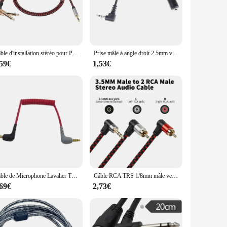
and top-notch audio and video quality. Whether you're
ed with precision, preserving the integrity of your media.
Câble d'installation stéréo pour PC, téléphone, centre commercial, haut-parleur, adaptateur répartiteur Mono Y, prise à angle droit, TRS pour touristes, 1/8mm, 3.5mm, 6.35 TS, 1/4mm
Prise mâle à angle droit 2.5mm vers prise femelle 3.5mm, stéréo, AUX, audio, prise TRS, adaptateur d'alimentation CC, câble convertisseur, longueur 15.5cm
dor purchases. Its durable plastic construction and practical
,59€
1,53€
o store and transport, making it a convenient choice for both
Câble de Microphone Lavalier TRS à TRRS, adaptateur de Patch à Angle droit mâle à mâle, sans fil, 3.5mm, pour BOYA Rode SC7
Câble RCA TRS 1/8mm mâle vers 2RCA mâle, 90 degrés, résistant à angle droit 3.5, adaptateur séparateur Y stéréo pour téléphone MP3 PC haut-parleur
,69€
2,73€