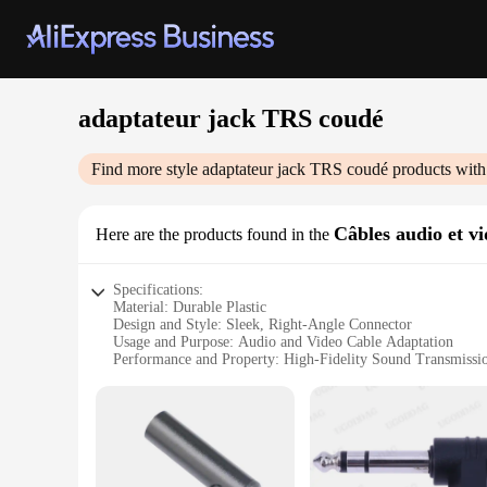
adaptateur jack TRS coudé
Find more style
adaptateur jack TRS coudé
products with
Câbles audio et v
Here are the products found in the
Specifications:
Material: Durable Plastic
Design and Style: Sleek, Right-Angle Connector
Usage and Purpose: Audio and Video Cable Adaptation
Performance and Property: High-Fidelity Sound Transmissi
Shape and Size: Compact and Portable
Quantity: Available in Sets
Features:
**Versatile Audio and Video Adaptation**
The adaptateur jack TRS coudé is a versatile tool for audio 
from home theater setups to professional audio equipment. Th