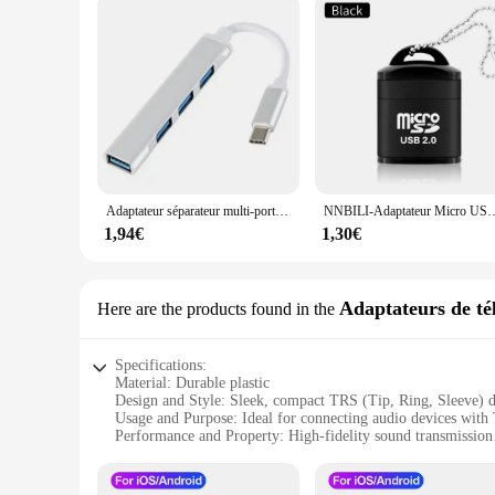
Adaptateur séparateur multi-ports haute vitesse, 4 en 1, type C vers USB A 3.0 HUB OTG, pour Samsung, Huawei, Xiaomi, téléphone portable, Macbook, ordinateur portable
NNBILI-Adaptateur Micro USB vers Micro-SD, Mini lecteur de carte mémoire i
1,94€
1,30€
Adaptateurs de té
Here are the products found in the
Specifications:
Material: Durable plastic
Design and Style: Sleek, compact TRS (Tip, Ring, Sleeve) 
Usage and Purpose: Ideal for connecting audio devices with
Performance and Property: High-fidelity sound transmission
Shape or Size: Compact and portable for easy storage
Quantity: Available in sets for convenience