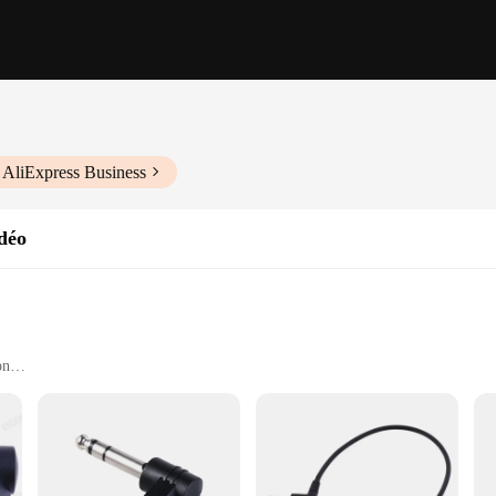
 AliExpress Business
idéo
on
and video enthusiasts, designed to enhance your multimedia experience. This com
e right-angle connector ensures that your cables are neatly organized and preven