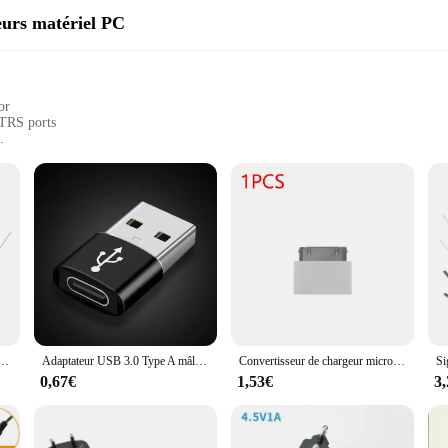
eurs matériel PC
or
 TRS ports
, suitable for portability
S straight cable
anyone looking to enhance their audio setup. Its 90-degree right-angle design a
remium. Whether you're connecting a microphone, mixing board, or any other aud
TRS coudé is designed to withstand the rigors of daily use. Its robust construc
 micro USB femelle vers mâle, 30 broches, pour iPhone4, 4S, 3G, 3GS
Adaptateur USB 3.0 Type A mâle vers USB 3.1 Type C femelle, transfert de données, charge, pour iPhone 12 Pro
Convertisseur de chargeur micro USB vers 30 broches, adaptateur de chargeur, compatible femelle, micro USB vers mâle pour iPhone4, 4S, 3G, 3GS, 1-3 pièces
 its integrity over time. The TRS jack adapter and straight cable included in the
0,67€
1,53€
3
t's a versatile tool that caters to a wide range of audio needs. It's an indispen
s lightweight and compact design make it an ideal choice for both professional 