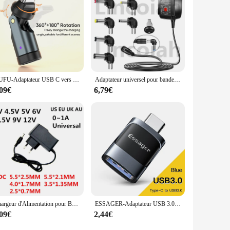
.
AUFU-Adaptateur USB C vers Type C OTG, câble de charge rapide, convertisseur mâle vers femelle pour iPhone16 Macbook Laptop, 240W
Adaptateur universel pour bande lumineuse LED, alimentation réglable multifonction, caméra, AC 100-240V, DC 3V, 4.5V, 5V, 6V, 7.5V, 9V, 12V, 30W
,09€
6,79€
Chargeur d'Alimentation pour Bande Lumineuse LED, Adaptateur Universel, Convertisseur de Tension, 110V à 240V, cc, 3V, 4,5V, 5V, 6V, 7,5V, 9V, 12 V pour 0,5 A, 1A
ESSAGER-Adaptateur USB 3.0 vers type C OTG, pour ordinateur portable iPhone14 13 Pro Max Oneplus Samsung, connecteur USB
,09€
2,44€