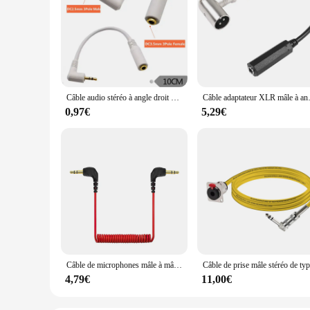
Câble audio stéréo à angle droit plaqué or, adaptateur de ligne, connecteur de fil audio, TRS 2.5, 3.5mm, mâle, femelle, 2.5mm
Câble adaptateur XLR mâle à angle droit 90
0,97€
5,29€
Câble de microphones mâle à mâle TRS pour BOYA Rode SC2 SC7, enroulé à ressort, 90 degrés, résistant, angle droit, caméra, téléphone, connecteur de micro, 3.5mm
4,79€
11,00€