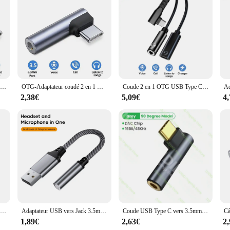
anyone who values high-quality audio connections. Its TRS design ensures comp
ctor makes it a perfect travel companion, fitting effortlessly into any bag or po
ble, whether you're at home or on the go.
ty; it's also about convenience. The availability in sets means you can have mul
options make it an ideal choice for businesses looking to stock up on audio acc
p, whether it's for personal use or in a professional studio environment.
Coude 2 en 1 OTG USB Type C vers prise AUX 3.5mm, adaptateur de téléphone, charge rapide 60W, pour Samsung, Xiaomi, iPhone 15
OTG-Adaptateur coudé 2 en 1 USB C vers prise jack 3.5mm, adaptateur de téléphone, sauna audio, chargeur rapide 60W, pour Samsung iPhone15 Huawei Xiaomi tablette
Coude 2 en 1 OTG USB Type C vers prise AUX 3.5mm, adaptateur de téléphone, charge rapide 60W, pour Samsung, Xiaomi, iPhone 15
2,38€
5,09€
4
é are unmatched. The adapters are designed to deliver high-fidelity sound tran
tening to music, recording podcasts, or participating in video calls, the adapte
ed multiple adapters, making it an economical choice for both personal and profe
Répartiteur USB C 2 en 1, câble de chargeur rapide PD, type C à 3 5 Jack, adaptateur audio pour Samsung S24, S23, S22, S21 Ultra, A54, A53, iPhone 15
Adaptateur USB vers Jack 3.5mm, câble audio, carte son externe, sauna, téléphone, microphone, PC, ordinateur portable
Coude USB Type C vers 3.5mm HiFi, Adaptateur pour Écouteurs, Jack 3.5, Câble Adaptateur Audio AUX pour iPad Pro, Samsung, Huawei, Xiaomi
1,89€
2,63€
2