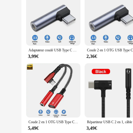
Features:
**Enhanced Audio Connectivity**
The adaptateur jack TRS coudé is a must-have accessory for 
smartphones, tablets, and laptops. The sleek, compact form fa
ensuring that your audio connections remain stable and relia
**Versatile and Convenient**
This adaptateur jack TRS coudé is not just about sound quali
personal or professional purposes. The wholesale and vendor 
adapters make them an unobtrusive addition to any audio setu
Adaptateur coudé USB Type C vers Jack 3.5mm, convertisseur audio AUX pour téléphone, sauna, chargeur rapide 30W pour Samsung, iPhone 15, Xiaomi, Huawei, nouveau
**High-Fidelity Sound Transmission**
3,99€
2,36€
The performance and property of the adaptateur jack TRS coud
compromised during the connection process. Whether you're lis
available provide a cost-effective solution for those who ne
Coude 2 en 1 OTG USB Type C vers prise AUX 3.5mm, adaptateur de téléphone, charge rapide 60W, pour Samsung, Xiaomi, iPhone 15
5,49€
3,49€