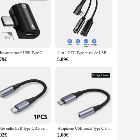
atibility with a wide range of audio devices, including
cket. The robust plastic construction guarantees durability,
tiple adapters at hand, whether you're using them for
essories. The compact size and lightweight nature of the
Adaptateur coudé USB Type C vers Jack 3.5mm, convertisseur audio AUX pour téléphone, sauna, chargeur rapide 30W pour Samsung, iPhone 15, Xiaomi, Huawei, nouveau
2 en 1 OTG Type de coude USB C à 3,5 mm Jack Aux Adaptateur de casque audio 60W Charge rapide pour Samsung iPhone 15 Pro Huawei Xiaomi
,79€
5,89€
smission, ensuring that the audio quality is not
rs ensure that your audio is crisp and clear. The sets
ssional use.
Câble audio USB Type-C 3.5 vers prise 5mm, accessoires de téléphone, adaptateur pour sauna
Adaptateur USB coudé Type C à Jack 3.5, convertisseur de câble Audio USB-C 3 5mm, pour Samsung Galaxy S22 S21 Huawei P50 Xiaomi 12
,92€
2,08€